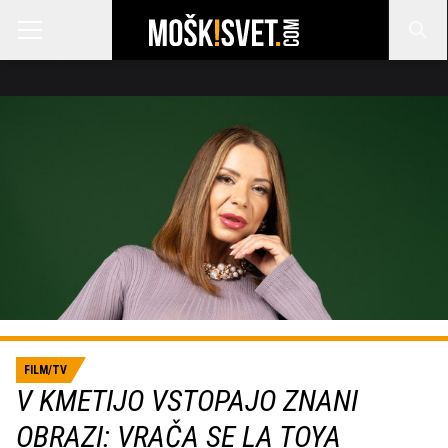
FILM/TV
V KMETIJO VSTOPAJO ZNANI
OBRAZI: VRAČA SE LA TOYA