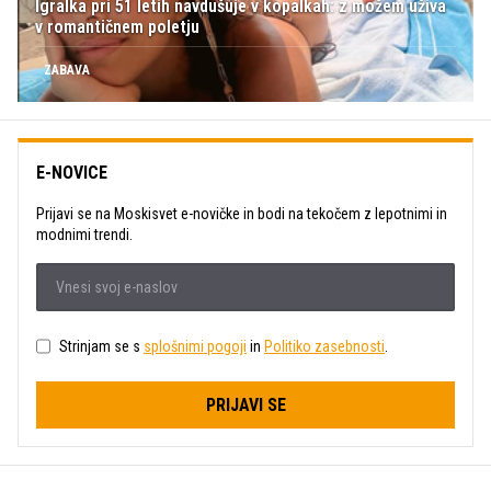
Igralka pri 51 letih navdušuje v kopalkah: z možem uživa
v romantičnem poletju
ZABAVA
E-NOVICE
Prijavi se na Moskisvet e-novičke in bodi na tekočem z lepotnimi in
modnimi trendi.
Strinjam se s
splošnimi pogoji
in
Politiko zasebnosti
.
PRIJAVI SE