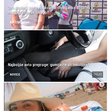
'Bra doping' pretresa kolesarstvo: lahko dodatek v
nedrčku prinese zmago?
KOLESARSTVO
Najboljše avto preproge: gumijaste ali tekstilne?
OGLAS
NOVICE