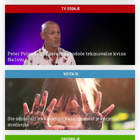
TV ODDAJE
Peter Poles delil nasvete za bodoče tekmovalce kviza
Na lovu
VIZITA.SI
Ste odraščali na kmetiji? Vaša imunost je verjetno
močnejša
OKUSNO.JE