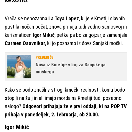
Vrača se nepozabna
La Toya Lopez
, ki je v Kmetiji slavnih
pustila močan pečat, znova prihaja tudi vedno samosvoj in
karizmatičen
Igor Mikič
, petke pa bo za gojzarje zamenjala
Carmen Osovnikar
, ki jo poznamo iz šova Sanjski moški.
PREBERI ŠE
Nuša iz Kmetije v boj za Sanjskega
moškega
Kako se bodo znašli v strogi kmečki realnosti, komu bodo
stopili na žulj in ali imajo morda na Kmetiji tudi posebno
nalogo?
Odgovori prihajajo že v prvi oddaji, ki na POP TV
prihaja v ponedeljek, 2. februarja, ob 20.00.
Igor Mikič