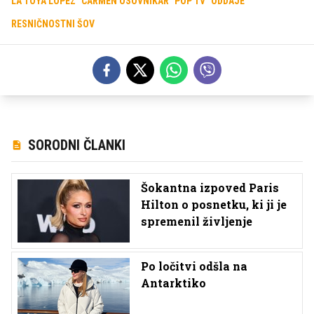
LA TOYA LOPEZ
CARMEN OSOVNIKAR
POP TV
ODDAJE
RESNIČNOSTNI ŠOV
SORODNI ČLANKI
Šokantna izpoved Paris
Hilton o posnetku, ki ji je
spremenil življenje
Po ločitvi odšla na
Antarktiko