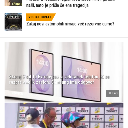
našli, nato je prišla še ena tragedija
VISOKI OBRATI
Zakaj novi avtomobili nimajo več rezervne gume?
Skoraj 7 od 10 Evropejcev si želi tanek telefon, ki se
razpre v velik zaslon: Samsung ima odgovor
OGLAS
NOVICE