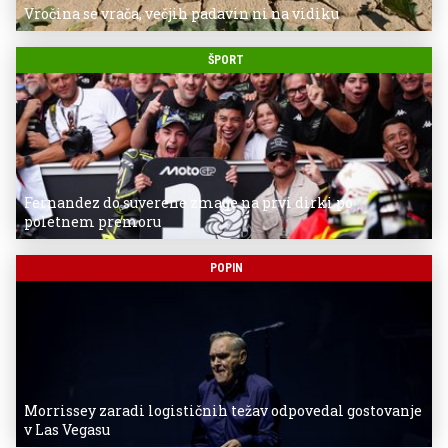
Vročina se vrača, večjih padavin ni na vidiku
ŠPORT
Fernandez do suverene zmage na prvi dirki po
poletnem premoru
POPIN
Morrissey zaradi logističnih težav odpovedal gostovanje
v Las Vegasu