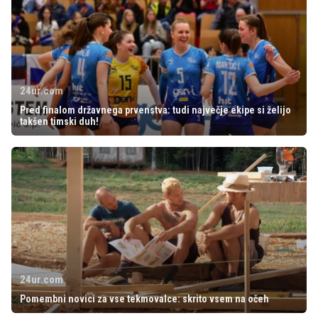
24ur.com
Pred finalom državnega prvenstva: tudi največje ekipe si želijo
takšen timski duh!
24ur.com
Pomembni novici za vse tekmovalce: skrito vsem na očeh