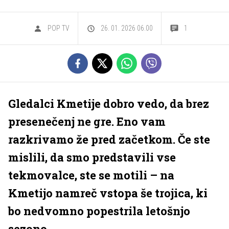
POP TV
26. 01. 2026 06.00
1
Gledalci Kmetije dobro vedo, da brez
presenečenj ne gre. Eno vam
razkrivamo že pred začetkom. Če ste
mislili, da smo predstavili vse
tekmovalce, ste se motili – na
Kmetijo namreč vstopa še trojica, ki
bo nedvomno popestrila letošnjo
sezono.