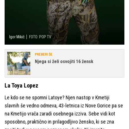
Igor Mikič
FOTO: POP TV
PREBERI ŠE
Njega si želi osvojiti 16 žensk
La Toya Lopez
Le kdo se ne spomni Latoye? Njen nastop v Kmetiji
slavnih še vedno odmeva, 43-letnica iz Nove Gorice pa se
na Kmetijo vrača zaradi osebnega izziva. Sebe vidi kot
sposobno, praktično in prilagodljivo žensko, ki se zna