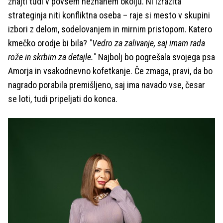
znajti tudi v povsem neznanem okolju. Ni izrazita
strateginja niti konfliktna oseba – raje si mesto v skupini
izbori z delom, sodelovanjem in mirnim pristopom. Katero
kmečko orodje bi bila?
"Vedro za zalivanje, saj imam rada
rože in skrbim za detajle."
Najbolj bo pogrešala svojega psa
Amorja in vsakodnevno kofetkanje. Če zmaga, pravi, da bo
nagrado porabila premišljeno, saj ima navado vse, česar
se loti, tudi pripeljati do konca.