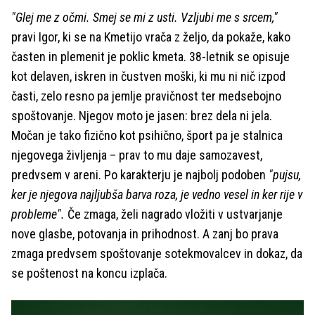
"Glej me z očmi. Smej se mi z usti. Vzljubi me s srcem,"
pravi Igor, ki se na Kmetijo vrača z željo, da pokaže, kako
časten in plemenit je poklic kmeta. 38-letnik se opisuje
kot delaven, iskren in čustven moški, ki mu ni nič izpod
časti, zelo resno pa jemlje pravičnost ter medsebojno
spoštovanje. Njegov moto je jasen: brez dela ni jela.
Močan je tako fizično kot psihično, šport pa je stalnica
njegovega življenja – prav to mu daje samozavest,
predvsem v areni. Po karakterju je najbolj podoben
"pujsu,
ker je njegova najljubša barva roza, je vedno vesel in ker rije v
probleme".
Če zmaga, želi nagrado vložiti v ustvarjanje
nove glasbe, potovanja in prihodnost. A zanj bo prava
zmaga predvsem spoštovanje sotekmovalcev in dokaz, da
se poštenost na koncu izplača.