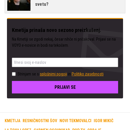
svetu?
Kmetija prinaša novo sezono preizkušenj.
Na Kmetiji se zgodi nekaj, česar nihče ni pričakoval. Prijavi se na
VOYO e-novice in bodi na tekočem.
Strinjam se s
splošnimi pogoji
in
Politiko zasebnosti
.
PRIJAVI SE
KMETIJA
RESNIČNOSTNI ŠOV
NOVI TEKMOVALCI
IGOR MIKIČ