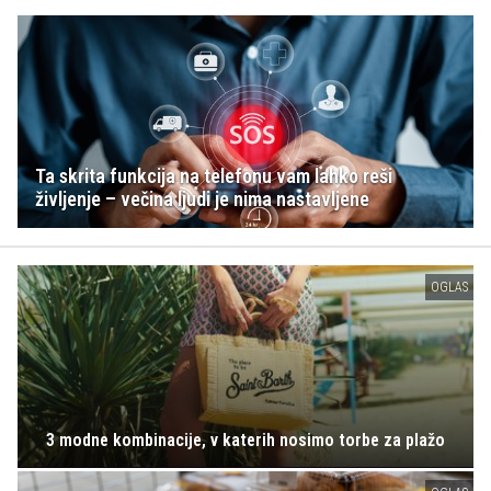
Ta skrita funkcija na telefonu vam lahko reši
življenje – večina ljudi je nima nastavljene
OGLAS
3 modne kombinacije, v katerih nosimo torbe za plažo