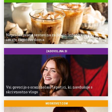
Nepričakovana sestavina za boljšo ledeno kavo, ki jo
imate zagotovo doma
ZADOVOLJNA.SI
Vsi govorijo o oranžnolasi lepotici, ki navdušuje s
skrivnostno vlogo
MOSKISVET.COM