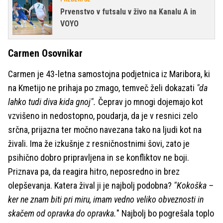
Prvenstvo v futsalu v živo na Kanalu A in
VOYO
Carmen Osovnikar
Carmen je 43-letna samostojna podjetnica iz Maribora, ki
na Kmetijo ne prihaja po zmago, temveč želi dokazati
"da
lahko tudi diva kida gnoj".
Čeprav jo mnogi dojemajo kot
vzvišeno in nedostopno, poudarja, da je v resnici zelo
srčna, prijazna ter močno navezana tako na ljudi kot na
živali. Ima že izkušnje z resničnostnimi šovi, zato je
psihično dobro pripravljena in se konfliktov ne boji.
Priznava pa, da reagira hitro, neposredno in brez
olepševanja. Katera žival ji je najbolj podobna?
"Kokoška –
ker ne znam biti pri miru, imam vedno veliko obveznosti in
skačem od opravka do opravka.
" Najbolj bo pogrešala toplo