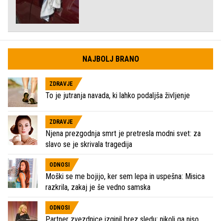
NAJBOLJ BRANO
ZDRAVJE
To je jutranja navada, ki lahko podaljša življenje
ZDRAVJE
Njena prezgodnja smrt je pretresla modni svet: za
slavo se je skrivala tragedija
ODNOSI
Moški se me bojijo, ker sem lepa in uspešna: Misica
razkrila, zakaj je še vedno samska
ODNOSI
Partner zvezdnice izginil brez sledu: nikoli ga niso