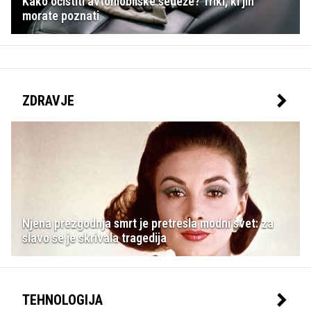
Kako očistiti avtomobilske sedeže? Triki, ki jih
morate poznati
ZDRAVJE
Njena prezgodnja smrt je pretresla modni svet: za
slavo se je skrivala tragedija
TEHNOLOGIJA