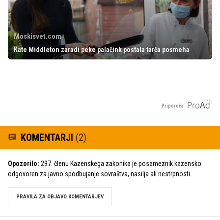
Moskisvet.com
Kate Middleton zaradi peke palačink postala tarča posmeha
Priporoča
KOMENTARJI
(2)
Opozorilo:
297. členu Kazenskega zakonika je posameznik kazensko
odgovoren za javno spodbujanje sovraštva, nasilja ali nestrpnosti.
PRAVILA ZA OBJAVO KOMENTARJEV