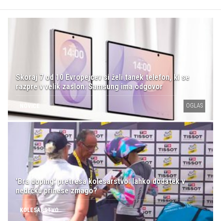
Skoraj 7 od 10 Evropejcev si želi tanek telefon, ki se
razpre v velik zaslon: Samsung ima odgovor
OGLAS
NOVICE
'Bra doping' pretresa kolesarstvo: lahko dodatek v
nedrčku prinese zmago?
KOLESARSTVO