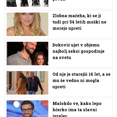
Zlobna mačeha, ki se ji
tudi pri 54 letih moški ne
morejo upreti
Đoković ujet v objemu
najbolj seksi gospodinje
na svetu
Od nje je starejši 16 let, a se
mu še vedno ni mogla
upreti
Malokdo ve, kako lepo
hčerko ima ta slavni
igralec