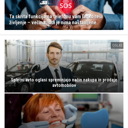
Ta skrita funkcija na telefonu vam lahko reši
življenje – večina ljudi je nima nastavljene
OGLAS
Spletni avto oglasi spreminjajo način nakupa in prodaje
avtomobilov