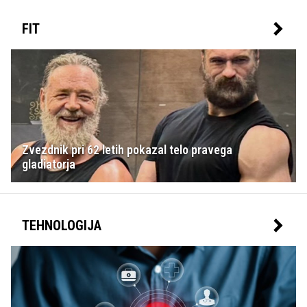
FIT
Zvezdnik pri 62 letih pokazal telo pravega
gladiatorja
TEHNOLOGIJA