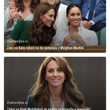
Zadovoljna.si
Zato se Kate nikoli ne bo pobotala z Meghan Markle
Zadovoljna.si
Zakaj se Kate Middleton še vedno ni pojavila v javnosti?