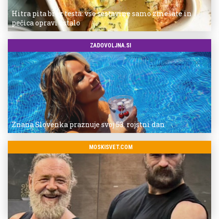
Hitra pita brez testa: vse sestavine samo zmešate in
pečica opravi ostalo
ZADOVOLJNA.SI
Znana Slovenka praznuje svoj 53. rojstni dan
MOSKISVET.COM