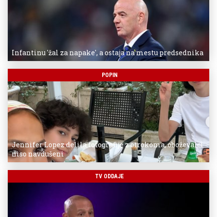
Infantinu 'žal za napake', a ostaja na mestu predsednika
POPIN
Jennifer Lopez delila fotografije z otrokoma, oboževalci
niso navdušeni
TV ODDAJE