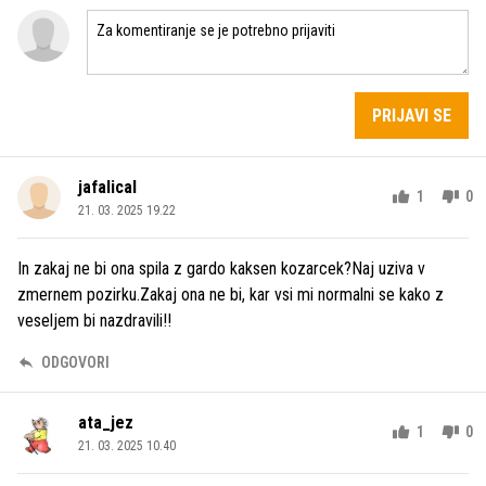
PRIJAVI SE
jafalical
1
0
21. 03. 2025 19.22
In zakaj ne bi ona spila z gardo kaksen kozarcek?Naj uziva v
zmernem pozirku.Zakaj ona ne bi, kar vsi mi normalni se kako z
veseljem bi nazdravili!!
ODGOVORI
ata_jez
1
0
21. 03. 2025 10.40