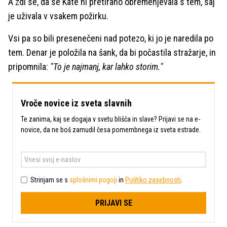
A zdi se, da se Kate ni pretirano obremenjevala s tem, saj
je uživala v vsakem požirku.
Vsi pa so bili presenečeni nad potezo, ki jo je naredila po
tem. Denar je položila na šank, da bi počastila stražarje, in
pripomnila:
"To je najmanj, kar lahko storim."
Vroče novice iz sveta slavnih
Te zanima, kaj se dogaja v svetu blišča in slave? Prijavi se na e-
novice, da ne boš zamudil česa pomembnega iz sveta estrade.
Strinjam se s
splošnimi pogoji
in
Politiko zasebnosti
.
PRIJAVI SE