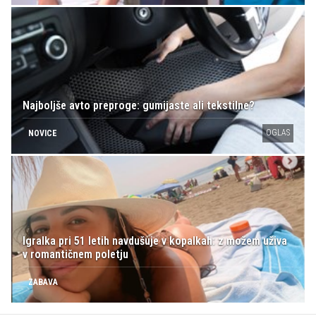
Najboljše avto preproge: gumijaste ali tekstilne?
OGLAS
NOVICE
Igralka pri 51 letih navdušuje v kopalkah: z možem uživa
v romantičnem poletju
ZABAVA