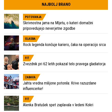
NAJBOLJ BRANO
POTOVANJA
Skrivnostna jama na Mljetu, o kateri domačini
pripovedujejo neverjetne zgodbe
GLASBA
Rock legenda končuje kariero, čaka na operacijo srca
FIT
Zvezdnik pri 62 letih pokazal telo pravega gladiatorja
ZABAVA
Jahta vredna milijone potonila: Krive razuzdane
influencerke!
FIT
Alenka Bratušek spet zaplavala v ledeni Kokri