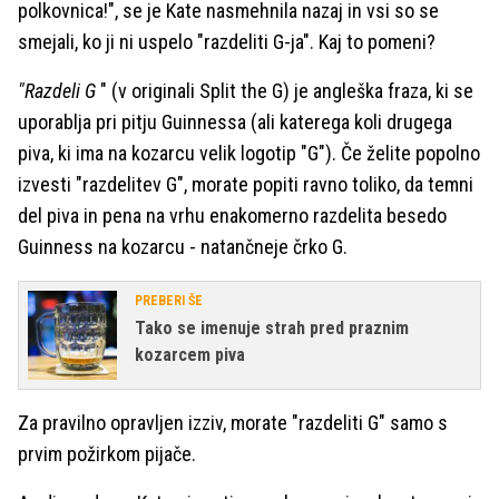
polkovnica!", se je Kate nasmehnila nazaj in vsi so se
smejali, ko ji ni uspelo "razdeliti G-ja". Kaj to pomeni?
"Razdeli G
" (v originali Split the G) je angleška fraza, ki se
uporablja pri pitju Guinnessa (ali katerega koli drugega
piva, ki ima na kozarcu velik logotip "G"). Če želite popolno
izvesti "razdelitev G", morate popiti ravno toliko, da temni
del piva in pena na vrhu enakomerno razdelita besedo
Guinness na kozarcu - natančneje črko G.
PREBERI ŠE
Tako se imenuje strah pred praznim
kozarcem piva
Za pravilno opravljen izziv, morate "razdeliti G" samo s
prvim požirkom pijače.