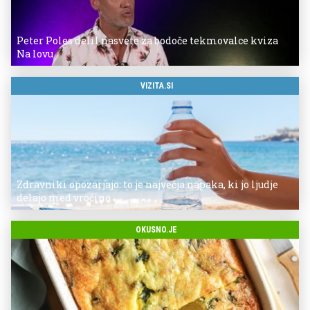
Peter Poles delil nasvete za bodoče tekmovalce kviza
Na lovu
VIZITA.SI
Zdravniki opozarjajo: to je največja napaka, ki jo ljudje
delajo med vročino
OKUSNO.JE