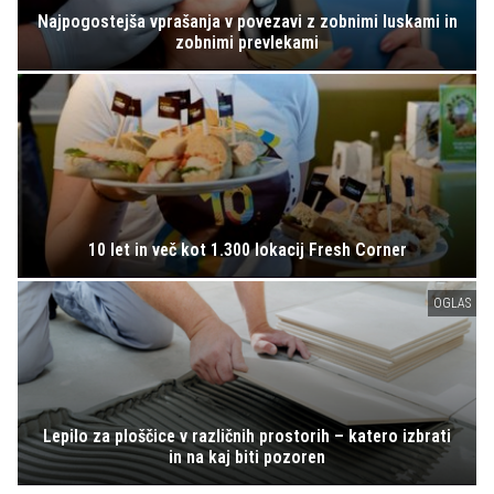
Najpogostejša vprašanja v povezavi z zobnimi luskami in
zobnimi prevlekami
10 let in več kot 1.300 lokacij Fresh Corner
OGLAS
Lepilo za ploščice v različnih prostorih – katero izbrati
in na kaj biti pozoren