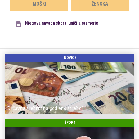
MOŠKI
ŽENSKA
Njegova navada skoraj uničila razmerje
NOVICE
Državna srebrnina pod eno streho?
ŠPORT