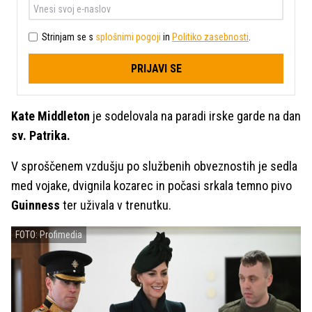
Strinjam se s
splošnimi pogoji
in
Politiko zasebnosti
.
PRIJAVI SE
Kate Middleton
je sodelovala na paradi irske garde na dan
sv. Patrika.
V sproščenem vzdušju po službenih obveznostih je sedla
med vojake, dvignila kozarec in počasi srkala temno pivo
Guinness
ter uživala v trenutku.
FOTO: Profimedia