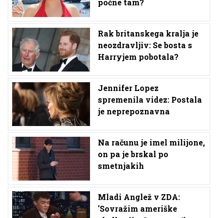
počne tam?
Rak britanskega kralja je
neozdravljiv: Se bosta s
Harryjem pobotala?
Jennifer Lopez
spremenila videz: Postala
je neprepoznavna
Na računu je imel milijone,
on pa je brskal po
smetnjakih
Mladi Anglež v ZDA:
'Sovražim ameriške