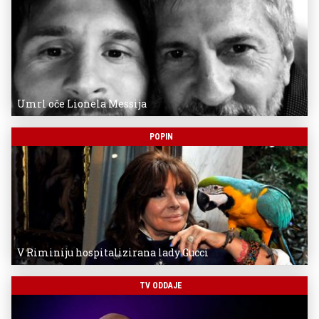
Umrl oče Lionela Messija
POPIN
V Riminiju hospitalizirana lady Gucci
TV ODDAJE