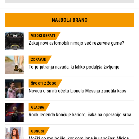
NAJBOLJ BRANO
VISOKI OBRATI
Zakaj novi avtomobili nimajo več rezervne gume?
ZDRAVJE
To je jutranja navada, ki lahko podaljša življenje
ŠPORTI Z ŽOGO
Novica o smrti očeta Lionela Messija zanetila kaos
GLASBA
Rock legenda končuje kariero, čaka na operacijo srca
ODNOSI
Moški se me bojijo, ker sem lepa in uspešna: Misica