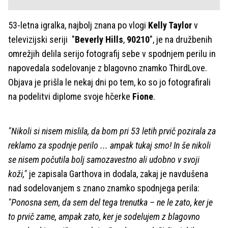
53-letna igralka, najbolj znana po vlogi
Kelly Taylor
v
televizijski seriji "
Beverly Hills
,
90210
", je na družbenih
omrežjih delila serijo fotografij sebe v spodnjem perilu in
napovedala sodelovanje z blagovno znamko ThirdLove.
Objava je prišla le nekaj dni po tem, ko so jo fotografirali
na podelitvi diplome svoje hčerke
Fione
.
"Nikoli si nisem mislila, da bom pri 53 letih prvič pozirala za
reklamo za spodnje perilo ... ampak tukaj smo! In še nikoli
se nisem počutila bolj samozavestno ali udobno v svoji
koži,"
je zapisala Garthova in dodala, zakaj je navdušena
nad sodelovanjem s znano znamko spodnjega perila:
"Ponosna sem, da sem del tega trenutka – ne le zato, ker je
to prvič zame, ampak zato, ker je sodelujem z blagovno