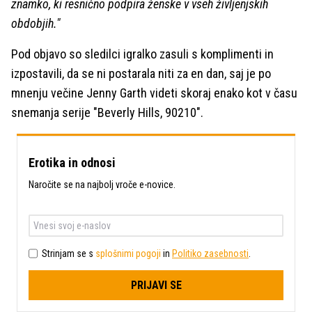
znamko, ki resnično podpira ženske v vseh življenjskih
obdobjih."
Pod objavo so sledilci igralko zasuli s komplimenti in
izpostavili, da se ni postarala niti za en dan, saj je po
mnenju večine Jenny Garth videti skoraj enako kot v času
snemanja serije "Beverly Hills, 90210".
Erotika in odnosi
Naročite se na najbolj vroče e-novice.
Strinjam se s
splošnimi pogoji
in
Politiko zasebnosti
.
PRIJAVI SE