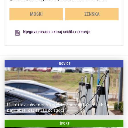
MOŠKI
ŽENSKA
Njegova navada skoraj uničila razmerje
NOVICE
Ukinitev subvencij za električna vozila? 'To bi bilo
najslabše, kar se lahko zgodi'
ŠPORT