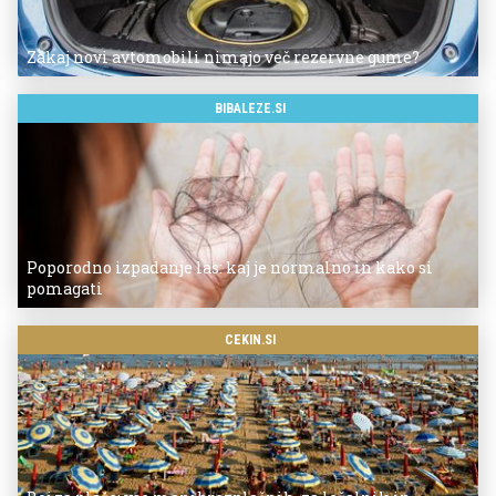
Zakaj novi avtomobili nimajo več rezervne gume?
BIBALEZE.SI
Poporodno izpadanje las: kaj je normalno in kako si
pomagati
CEKIN.SI