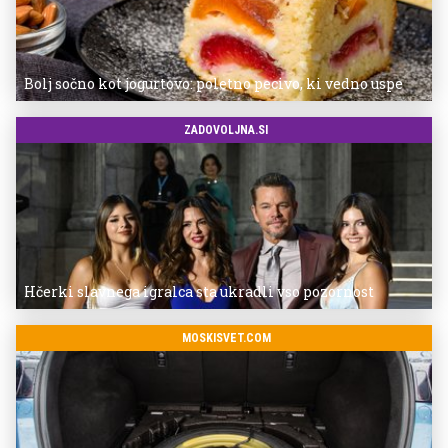
Bolj sočno kot jogurtovo: poletno pecivo, ki vedno uspe
ZADOVOLJNA.SI
Hčerki slavnega igralca sta ukradli vso pozornost
MOSKISVET.COM