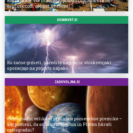
Boj za plaže: vse manj brezplačnih, za ležalnik in
senčnik tudi več kot 40 evrov
DOMINVRT.SI
Ko začne grmeti, naredite najprej to: strokovnjaki
opozarjajo na pogosto napako
ZADOVOLJNA.SI
Retrogradni velikani prinašajo pomembne premike –
kaj pomeni, da so Saturn, Neptun in Pluton hkrati
retrogradni?