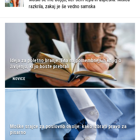
razkrila, zakaj je še vedno samska
Ideja za poletno branje: Ena najpomembnejših knjig o
življenju, ki jo boste prebrali
NOVICE
Moške srajce za poslovno okolje: kako izbrati pravo za
pisarno