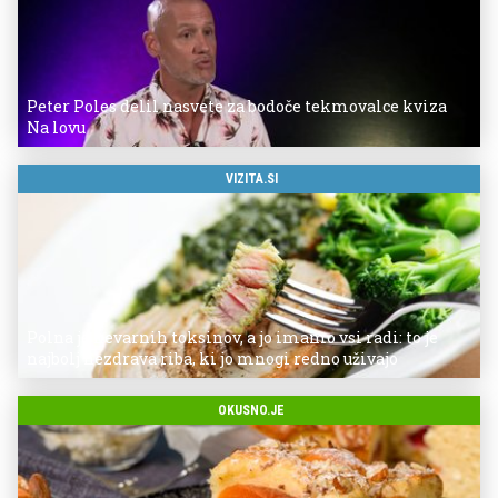
Peter Poles delil nasvete za bodoče tekmovalce kviza
Na lovu
VIZITA.SI
Polna je nevarnih toksinov, a jo imamo vsi radi: to je
najbolj nezdrava riba, ki jo mnogi redno uživajo
OKUSNO.JE