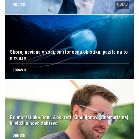
OGLAS
NOVICE
Skoraj nevidna v vodi, smrtonosna ob stiku: pazite na to
meduzo
ZDRAVJE
Bo moral Luka Dončić odšteti 43 milijonov? Anamaria naj
bi vložila novo zahtevo
ODNOSI