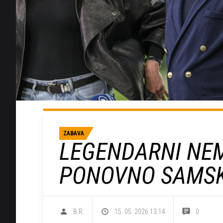
ZABAVA
LEGENDARNI NE
PONOVNO SAMSK
B.R.
15. 05. 2026 13.14
0