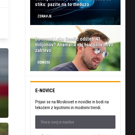
stiku: pazite na to meduzo
ZDRAVJE
Bo moral Luka Dončić odšteti 43
milijonov? Anamaria naj bi vložila novo
zahtevo
ODNOSI
E-NOVICE
Prijavi se na Moskisvet e-novičke in bodi na
tekočem z lepotnimi in modnimi trendi.