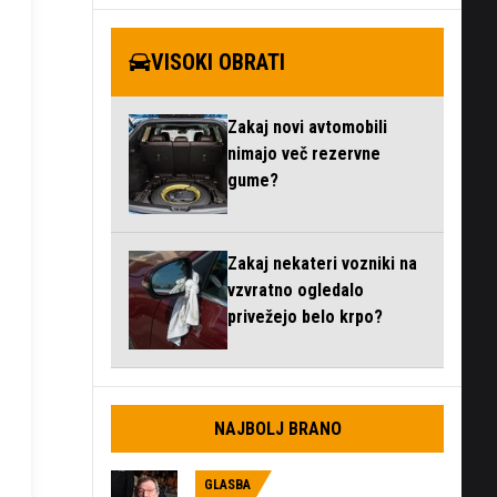
VISOKI OBRATI
Zakaj novi avtomobili
nimajo več rezervne
gume?
Zakaj nekateri vozniki na
vzvratno ogledalo
privežejo belo krpo?
NAJBOLJ BRANO
GLASBA