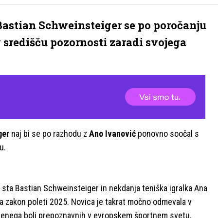
astian Schweinsteiger se po poročanju
 središču pozornosti zaradi svojega
ger
naj bi se po razhodu z
Ano Ivanović
ponovno soočal s
u.
, sta Bastian Schweinsteiger in nekdanja teniška igralka Ana
ma zakon poleti 2025. Novica je takrat močno odmevala v
l za enega bolj prepoznavnih v evropskem športnem svetu.