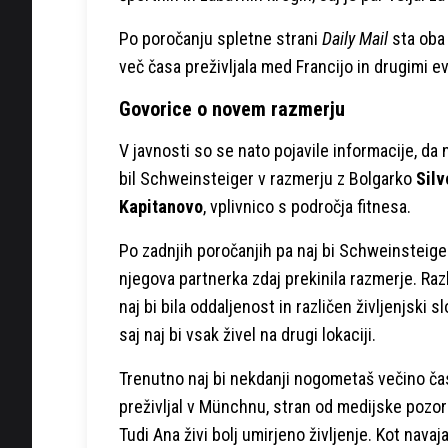
Po poročanju spletne strani
Daily Mail
sta oba 
več časa preživljala med Francijo in drugimi e
Govorice o novem razmerju
V javnosti so se nato pojavile informacije, da n
bil Schweinsteiger v razmerju z Bolgarko
Silv
Kapitanovo
, vplivnico s področja fitnesa.
Po zadnjih poročanjih pa naj bi Schweinsteige
njegova partnerka zdaj prekinila razmerje. Raz
naj bi bila oddaljenost in različen življenjski sl
saj naj bi vsak živel na drugi lokaciji.
Trenutno naj bi nekdanji nogometaš večino ča
preživljal v Münchnu, stran od medijske pozor
Tudi Ana živi bolj umirjeno življenje. Kot navaj