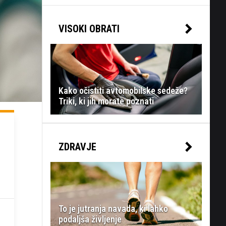
VISOKI OBRATI
Kako očistiti avtomobilske sedeže?
Triki, ki jih morate poznati
ZDRAVJE
To je jutranja navada, ki lahko
podaljša življenje