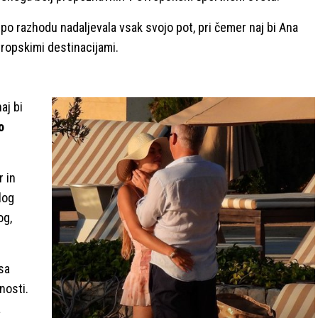
po razhodu nadaljevala vsak svojo pot, pri čemer naj bi Ana
vropskimi destinacijami.
aj bi
o
r in
log
og,
sa
nosti.
a