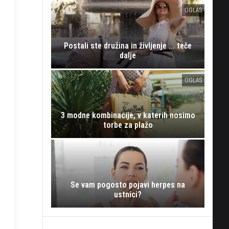
OGLAS
Postali ste družina in življenje ... teče
dalje
OGLAS
3 modne kombinacije, v katerih nosimo
torbe za plažo
Se vam pogosto pojavi herpes na
ustnici?