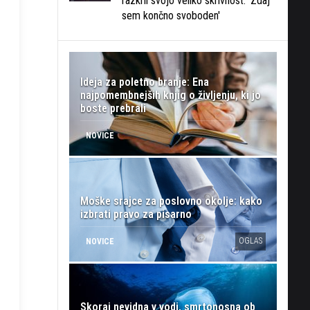
razkril svojo veliko skrivnost: 'Zdaj
sem končno svoboden'
Ideja za poletno branje: Ena
najpomembnejših knjig o življenju, ki jo
boste prebrali
NOVICE
Moške srajce za poslovno okolje: kako
izbrati pravo za pisarno
OGLAS
NOVICE
Skoraj nevidna v vodi, smrtonosna ob