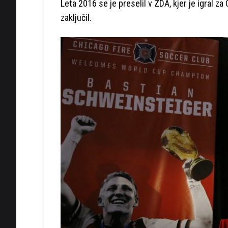
Leta 2016 se je preselil v ZDA, kjer je igral za
zaključil.