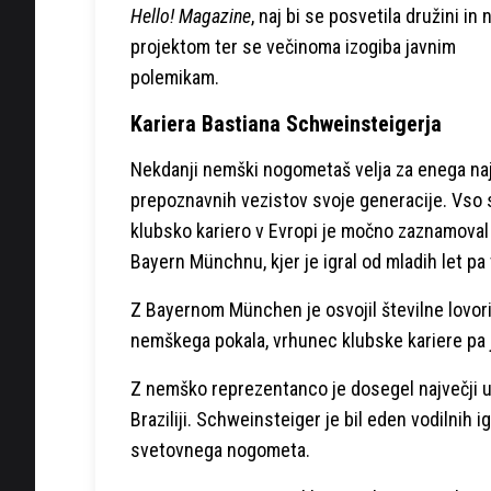
Hello! Magazine
, naj bi se posvetila družini in
projektom ter se večinoma izogiba javnim
polemikam.
Kariera Bastiana Schweinsteigerja
Nekdanji nemški nogometaš velja za enega naj
prepoznavnih vezistov svoje generacije. Vso 
klubsko kariero v Evropi je močno zaznamoval 
Bayern Münchnu, kjer je igral od mladih let p
Z Bayernom München je osvojil številne lovor
nemškega pokala, vrhunec klubske kariere pa je
Z nemško reprezentanco je dosegel največji u
Braziliji. Schweinsteiger je bil eden vodilnih i
svetovnega nogometa.