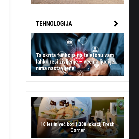
TEHNOLOGIJA
Ta skrita funkcija na telefonu vam
lahko reši življenje – večina ljudi je
nima nastavljene
10 let in več kot 1.300 lokacij Fresh
Corner