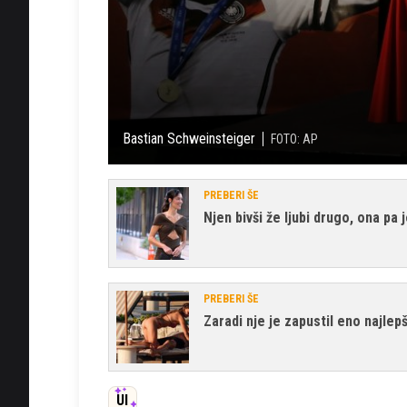
Bastian Schweinsteiger
FOTO: AP
PREBERI ŠE
Njen bivši že ljubi drugo, ona pa 
PREBERI ŠE
Zaradi nje je zapustil eno najlep
UI