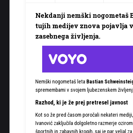
Nekdanji nemški nogometaš B
tujih medijev znova pojavlja v
zasebnega življenja.
Nemški nogometaš leta
Bastian Schweinstei
spremembami v svojem ljubezenskem življenj
Razhod, ki je že prej pretresel javnost
Kot so že pred časom poročali nekateri mediji
Ivanović zaključila dolgoletno razmerje oziro
športnih in zabavnih krogih, saj je par velja