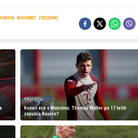
ITANOVA
NOGOMET
ZVEZDNIKI
24ur.com
a
Konec ere v Münchnu: Thomas Müller po 17 letih
zapušča Bayern?