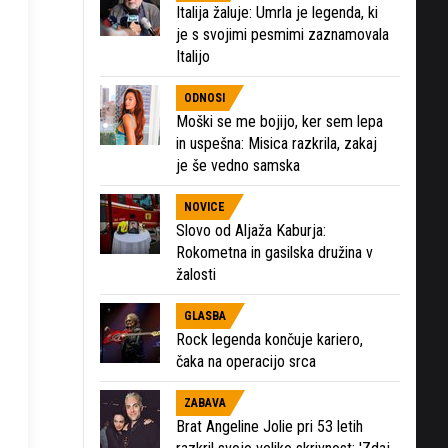
Italija žaluje: Umrla je legenda, ki
je s svojimi pesmimi zaznamovala
Italijo
ODNOSI
Moški se me bojijo, ker sem lepa
in uspešna: Misica razkrila, zakaj
je še vedno samska
NOVICE
Slovo od Aljaža Kaburja:
Rokometna in gasilska družina v
žalosti
GLASBA
Rock legenda končuje kariero,
čaka na operacijo srca
ZABAVA
Brat Angeline Jolie pri 53 letih