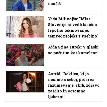
naučiš''
Vida Milivojša: ''Miss
Slovenije ni več klasično
lepotno tekmovanje,
temveč projekt z vsebino''
Ajda Stina Turek: V glasbi
se počutim kot kameleon
Astrid: 'Deklica, ki jo
nosimo s seboj, prosi za
razumevanje, skrb, zdravo
zaščito in ogromno
ljubezni'