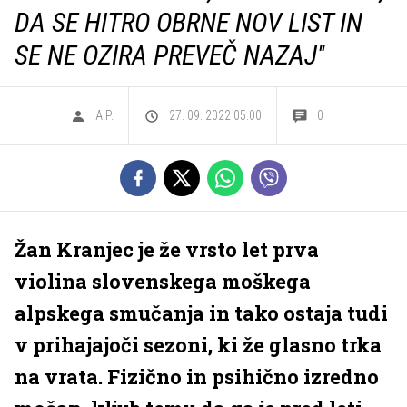
DA SE HITRO OBRNE NOV LIST IN
SE NE OZIRA PREVEČ NAZAJ''
A.P.
27. 09. 2022 05.00
0
Žan Kranjec je že vrsto let prva
violina slovenskega moškega
alpskega smučanja in tako ostaja tudi
v prihajajoči sezoni, ki že glasno trka
na vrata. Fizično in psihično izredno