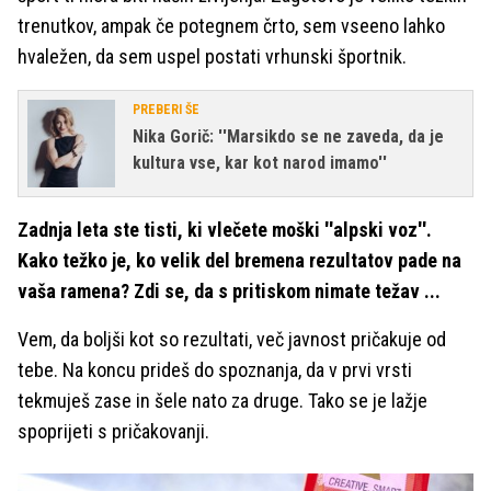
trenutkov, ampak če potegnem črto, sem vseeno lahko
hvaležen, da sem uspel postati vrhunski športnik.
PREBERI ŠE
Nika Gorič: ''Marsikdo se ne zaveda, da je
kultura vse, kar kot narod imamo''
Zadnja leta ste tisti, ki vlečete moški ''alpski voz''.
Kako težko je, ko velik del bremena rezultatov pade na
vaša ramena? Zdi se, da s pritiskom nimate težav ...
Vem, da boljši kot so rezultati, več javnost pričakuje od
tebe. Na koncu prideš do spoznanja, da v prvi vrsti
tekmuješ zase in šele nato za druge. Tako se je lažje
spoprijeti s pričakovanji.