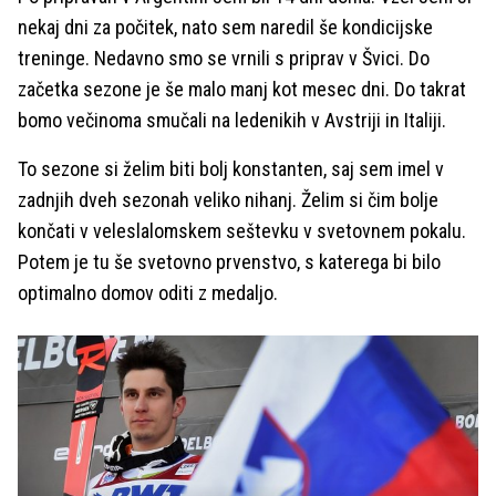
nekaj dni za počitek, nato sem naredil še kondicijske
treninge. Nedavno smo se vrnili s priprav v Švici. Do
začetka sezone je še malo manj kot mesec dni. Do takrat
bomo večinoma smučali na ledenikih v Avstriji in Italiji.
To sezone si želim biti bolj konstanten, saj sem imel v
zadnjih dveh sezonah veliko nihanj. Želim si čim bolje
končati v veleslalomskem seštevku v svetovnem pokalu.
Potem je tu še svetovno prvenstvo, s katerega bi bilo
optimalno domov oditi z medaljo.