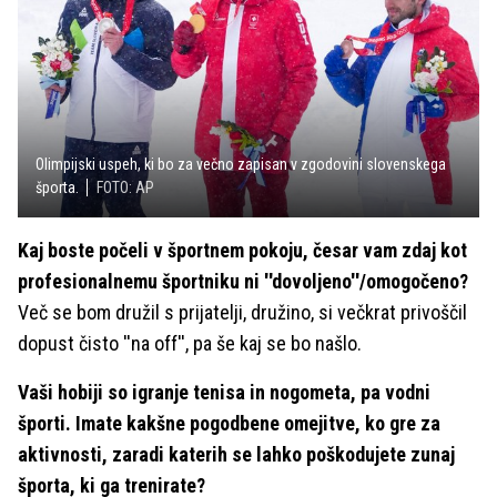
Olimpijski uspeh, ki bo za večno zapisan v zgodovini slovenskega
športa.
FOTO: AP
Kaj boste počeli v športnem pokoju, česar vam zdaj kot
profesionalnemu športniku ni ''dovoljeno''/omogočeno?
Več se bom družil s prijatelji, družino, si večkrat privoščil
dopust čisto ''na off'', pa še kaj se bo našlo.
Vaši hobiji so igranje tenisa in nogometa, pa vodni
športi. Imate kakšne pogodbene omejitve, ko gre za
aktivnosti, zaradi katerih se lahko poškodujete zunaj
športa, ki ga trenirate?