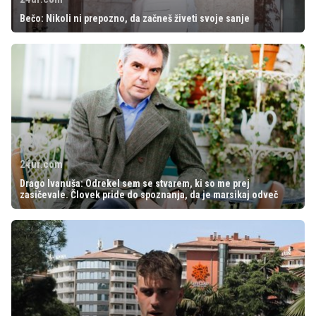
Bečo: Nikoli ni prepozno, da začneš živeti svoje sanje
24ur.com
Drago Ivanuša: Odrekel sem se stvarem, ki so me prej
zasičevale. Človek pride do spoznanja, da je marsikaj odveč