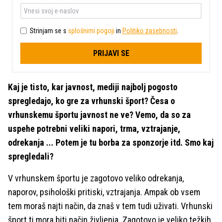
Strinjam se s
splošnimi pogoji
in
Politiko zasebnosti
.
PRIJAVI SE
Kaj je tisto, kar javnost, mediji najbolj pogosto
spregledajo, ko gre za vrhunski šport? Česa o
vrhunskemu športu javnost ne ve? Vemo, da so za
uspehe potrebni veliki napori, trma, vztrajanje,
odrekanja ... Potem je tu borba za sponzorje itd. Smo kaj
spregledali?
V vrhunskem športu je zagotovo veliko odrekanja,
naporov, psihološki pritiski, vztrajanja. Ampak ob vsem
tem moraš najti način, da znaš v tem tudi uživati. Vrhunski
šport ti mora biti način življenja. Zagotovo je veliko težkih