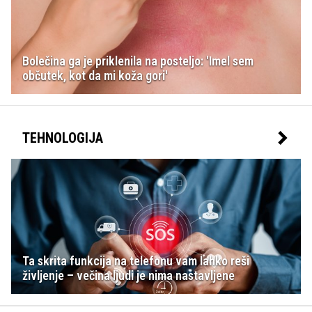
Bolečina ga je priklenila na posteljo: 'Imel sem
občutek, kot da mi koža gori'
TEHNOLOGIJA
Ta skrita funkcija na telefonu vam lahko reši
življenje – večina ljudi je nima nastavljene