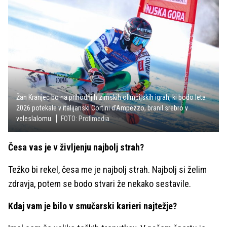
Žan Kranjec bo na prihodnjih zimskih olimpijskih igrah, ki bodo leta
2026 potekale v italijanski Cortini d'Ampezzo, branil srebro v
veleslalomu.
FOTO: Profimedia
Česa vas je v življenju najbolj strah?
Težko bi rekel, česa me je najbolj strah. Najbolj si želim
zdravja, potem se bodo stvari že nekako sestavile.
Kdaj vam je bilo v smučarski karieri najtežje?