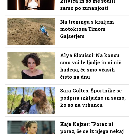
krivica in so me sodili
samo po zunanjosti
Na treningu s kraljem
motokrosa Timom
Gajserjem
Alya Elouissi: Na koncu
smo vsi le ljudje in ni nič
hudega, če smo včasih
čisto na dnu
Sara Goltes: Športnike se
podpira izključno in samo,
ko so na vrhuncu
Kaja Kajzer: ''Poraz ni
poraz, če se iz njega nekaj