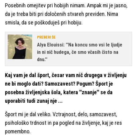
Posebnih omejitev pri hobijih nimam. Ampak mi je jasno,
da je treba biti pri določenih stvareh previden. Nima
smisla, da se poškoduješ pri hobiju.
PREBERI ŠE
Alya Elouissi: ''Na koncu smo vsi le ljudje
in ni nič hudega, če smo včasih čisto na
dnu.''
Kaj vam je dal šport, česar vam nič drugega v življenju
ne bi moglo dati? Samozavest? Pogum? Šport je
posebna življenjska šola, katera ''znanje'' se da
uporabiti tudi zunaj nje ...
Šport mi je dal veliko. Vztrajnost, delo, samozavest,
psihološko trdnost in pa pogled na življenje, kaj je res
pomembno.