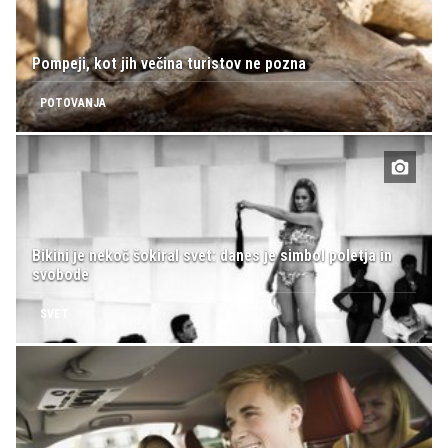
Pompeji, kot jih večina turistov ne pozna
POTOVANJA
Bikini je nekoč šokiral svet: danes je simbol poletja in
svobode
SVET