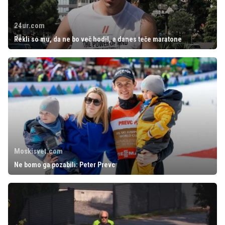
24ur.com
Rekli so mu, da ne bo več hodil, a danes teče maratone
Moskisvet.com
Ne bomo ga pozabili: Peter Prevc