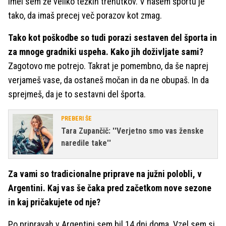
Imel sem že veliko težkih trenutkov. V našem športu je
tako, da imaš precej več porazov kot zmag.
Tako kot poškodbe so tudi porazi sestaven del športa in
za mnoge gradniki uspeha. Kako jih doživljate sami?
Zagotovo me potrejo. Takrat je pomembno, da še naprej
verjameš vase, da ostaneš močan in da ne obupaš. In da
sprejmeš, da je to sestavni del športa.
PREBERI ŠE
Tara Zupančič: ''Verjetno smo vas ženske
naredile take''
Za vami so tradicionalne priprave na južni polobli, v
Argentini. Kaj vas še čaka pred začetkom nove sezone
in kaj pričakujete od nje?
Po pripravah v Argentini sem bil 14 dni doma. Vzel sem si