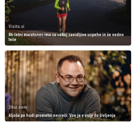
Vizita.si
86-letni maratonec ima za seboj zavidljive uspehe in še vedno
teče
24ur.com
Aljoša po hudi prometni nesreči: Vse je v volji do življenja