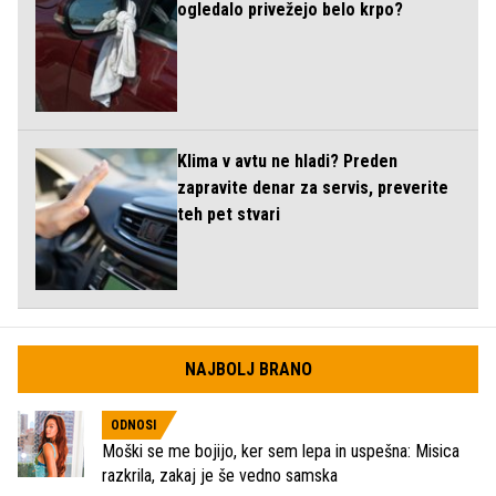
ogledalo privežejo belo krpo?
Klima v avtu ne hladi? Preden
zapravite denar za servis, preverite
teh pet stvari
NAJBOLJ BRANO
ODNOSI
Moški se me bojijo, ker sem lepa in uspešna: Misica
razkrila, zakaj je še vedno samska