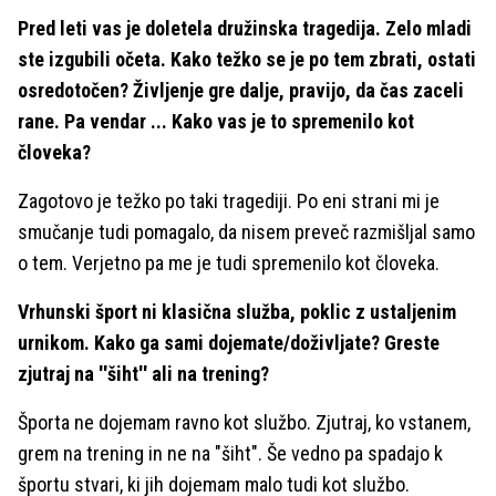
Pred leti vas je doletela družinska tragedija. Zelo mladi
ste izgubili očeta. Kako težko se je po tem zbrati, ostati
osredotočen? Življenje gre dalje, pravijo, da čas zaceli
rane. Pa vendar ... Kako vas je to spremenilo kot
človeka?
Zagotovo je težko po taki tragediji. Po eni strani mi je
smučanje tudi pomagalo, da nisem preveč razmišljal samo
o tem. Verjetno pa me je tudi spremenilo kot človeka.
Vrhunski šport ni klasična služba, poklic z ustaljenim
urnikom. Kako ga sami dojemate/doživljate? Greste
zjutraj na ''šiht'' ali na trening?
Športa ne dojemam ravno kot službo. Zjutraj, ko vstanem,
grem na trening in ne na "šiht". Še vedno pa spadajo k
športu stvari, ki jih dojemam malo tudi kot službo.