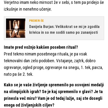
Verjetno imam neko mirnost že v sebi, s tem pa pridejo še
izkušnje in nenehno učenje.
PREBERI ŠE
Danijela Burjan: Velikokrat se mi je zgodila
krivica in so me sodili samo po zunanjosti
Imate pred vožnjo kakšen poseben ritual?
Pred tekmo nimam posebnega rituala, je pa vsak
tekmovalni dan zelo podoben. Vstajanje, zajtrk, dobro
ogrevanje, ogled proge, ogrevanje na snegu, 1. tek, pavza,
nato pa še 2. tek.
Kako se je vaše življenje spremenilo po osvojeni medalji
na olimpijskih igrah? Se je kaj spremenilo v glavi? Je ta
prinesla več miru? Vam je od tedaj lažje, saj ste dosegli
enega od življenjskih ciljev?