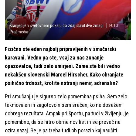
Kranjec je v svetovnem pokalu do zdaj slavil dve zmagi.
FOTO:
Profimedia
Fizično ste eden najbolj pripravljenih v smučarski
karavani. Vedno pa ste, vsaj za nas zunanje
opazovalce, tudi zelo umirjeni. Zame ste bili vedno
nekakšen slovenski Marcel Hirscher. Kako ohranjate
psihično trdnost, krotite notranji nemir, adrenalin?
Pri smučanju je sigurno zelo pomembna psiha. Sem zelo
tekmovalen in zagotovo nisem srečen, ko ne dosežem
dobrega rezultata. Ampak pri športu, pa tudi v življenju, je
pomembno, da se hitro obrne nov list in se preveč ne
ozira nazaj. Se je pa treba tudi ob porazih kaj naučiti.