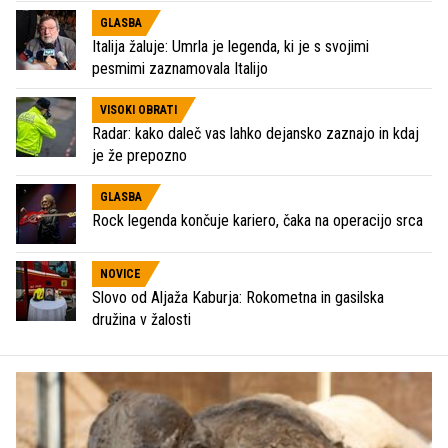
GLASBA
Italija žaluje: Umrla je legenda, ki je s svojimi
pesmimi zaznamovala Italijo
VISOKI OBRATI
Radar: kako daleč vas lahko dejansko zaznajo in kdaj
je že prepozno
GLASBA
Rock legenda končuje kariero, čaka na operacijo srca
NOVICE
Slovo od Aljaža Kaburja: Rokometna in gasilska
družina v žalosti