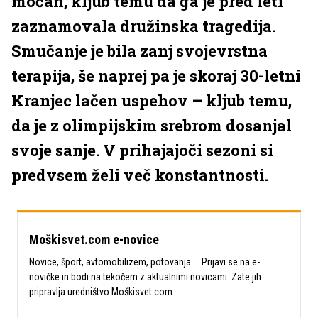
močan, kljub temu da ga je pred leti
zaznamovala družinska tragedija.
Smučanje je bila zanj svojevrstna
terapija, še naprej pa je skoraj 30-letni
Kranjec lačen uspehov – kljub temu,
da je z olimpijskim srebrom dosanjal
svoje sanje. V prihajajoči sezoni si
predvsem želi več konstantnosti.
Moškisvet.com e-novice
Novice, šport, avtomobilizem, potovanja ... Prijavi se na e-
novičke in bodi na tekočem z aktualnimi novicami. Zate jih
pripravlja uredništvo Moškisvet.com.