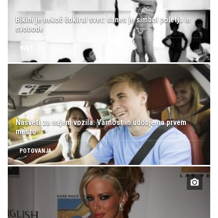
Bikini je nekoč šokiral svet: danes je simbol poletja in
svobode
SVET
Nasveti za najem vozila: Varnost in udobje na prvem
mestu
POTOVANJA