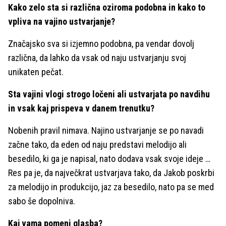
Kako zelo sta si različna oziroma podobna in kako to
vpliva na vajino ustvarjanje?
Značajsko sva si izjemno podobna, pa vendar dovolj
različna, da lahko da vsak od naju ustvarjanju svoj
unikaten pečat.
Sta vajini vlogi strogo ločeni ali ustvarjata po navdihu
in vsak kaj prispeva v danem trenutku?
Nobenih pravil nimava. Najino ustvarjanje se po navadi
začne tako, da eden od naju predstavi melodijo ali
besedilo, ki ga je napisal, nato dodava vsak svoje ideje …
Res pa je, da največkrat ustvarjava tako, da Jakob poskrbi
za melodijo in produkcijo, jaz za besedilo, nato pa se med
sabo še dopolniva.
Kaj vama pomeni glasba?