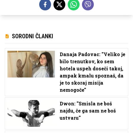
SORODNI ČLANKI
Danaja Padovac: ''Veliko je
bilo trenutkov, ko sem
hotela uspeh doseči takoj,
ampak kmalu spoznaš, da
je to skoraj misija
nemogoče''
Dwon: ''Smisla ne boš
najdu, če ga sam ne boš
ustvaru''