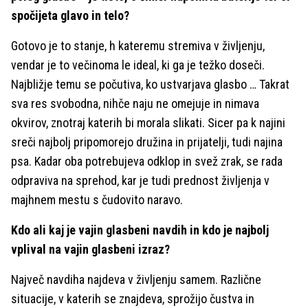
spočijeta glavo in telo?
Gotovo je to stanje, h kateremu stremiva v življenju,
vendar je to večinoma le ideal, ki ga je težko doseči.
Najbližje temu se počutiva, ko ustvarjava glasbo … Takrat
sva res svobodna, nihče naju ne omejuje in nimava
okvirov, znotraj katerih bi morala slikati. Sicer pa k najini
sreči najbolj pripomorejo družina in prijatelji, tudi najina
psa. Kadar oba potrebujeva odklop in svež zrak, se rada
odpraviva na sprehod, kar je tudi prednost življenja v
majhnem mestu s čudovito naravo.
Kdo ali kaj je vajin glasbeni navdih in kdo je najbolj
vplival na vajin glasbeni izraz?
Največ navdiha najdeva v življenju samem. Različne
situacije, v katerih se znajdeva, sprožijo čustva in