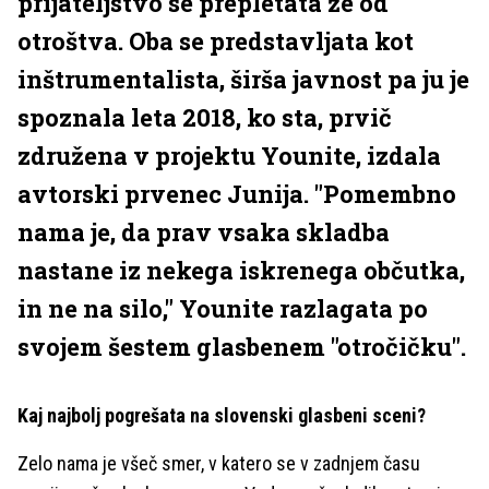
prijateljstvo se prepletata že od
otroštva. Oba se predstavljata kot
inštrumentalista, širša javnost pa ju je
spoznala leta 2018, ko sta, prvič
združena v projektu Younite, izdala
avtorski prvenec Junija. "Pomembno
nama je, da prav vsaka skladba
nastane iz nekega iskrenega občutka,
in ne na silo," Younite razlagata po
svojem šestem glasbenem "otročičku".
Kaj najbolj pogrešata na slovenski glasbeni sceni?
Zelo nama je všeč smer, v katero se v zadnjem času