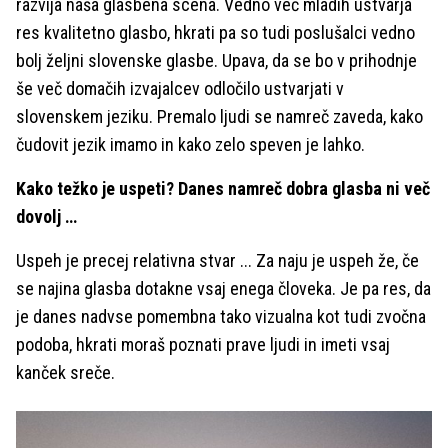
razvija naša glasbena scena. Vedno več mladih ustvarja
res kvalitetno glasbo, hkrati pa so tudi poslušalci vedno
bolj željni slovenske glasbe. Upava, da se bo v prihodnje
še več domačih izvajalcev odločilo ustvarjati v
slovenskem jeziku. Premalo ljudi se namreč zaveda, kako
čudovit jezik imamo in kako zelo speven je lahko.
Kako težko je uspeti? Danes namreč dobra glasba ni več
dovolj …
Uspeh je precej relativna stvar ... Za naju je uspeh že, če
se najina glasba dotakne vsaj enega človeka. Je pa res, da
je danes nadvse pomembna tako vizualna kot tudi zvočna
podoba, hkrati moraš poznati prave ljudi in imeti vsaj
kanček sreče.