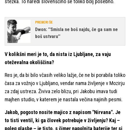
stežka. To naredi slovenščino še toliko bolj posebno.
PREBERI ŠE
Dwon: ''Smisla ne boš najdu, če ga sam ne
boš ustvaru''
V kolikšni meri je to, da nista iz Ljubljane, za vaju
oteževalna okoliščina?
Res je, da bi bilo včasih veliko lažje, če ne bi porabila toliko
časa za vožnjo v Ljubljano, vendar nama življenje v Mozirju
za zdaj ustreza. Živiva zelo blizu, pri Jakobu imava tudi
majhen studio, v katerem je nastala večina najinih pesmi.
Jakob, pogosto nosite majico z napisom "Nirvana". Je
to tisti ventil, ki ga človek potrebuje v življenju? Kaj –
poleg glasbe – je tisto, s čimer napolnita baterije ter si