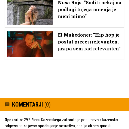
Nuša Rojs: ''Soditi nekaj na
podlagi tujega mnenja je
meni mimo''
El Makedoner: ''Hip hop je
postal precej irelevanten,
jaz pa sem rad relevanten''
KOMENTARJI
(0)
Opozorilo:
297. členu Kazenskega zakonika je posameznik kazensko
odgovoren za javno spodbujanje sovraštva, nasilja ali nestrpnosti.