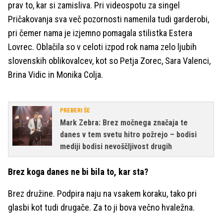
prav to, kar si zamisliva. Pri videospotu za singel
Pričakovanja sva več pozornosti namenila tudi garderobi,
pri čemer nama je izjemno pomagala stilistka Estera
Lovrec. Oblačila so v celoti izpod rok nama zelo ljubih
slovenskih oblikovalcev, kot so Petja Zorec, Sara Valenci,
Brina Vidic in Monika Colja.
PREBERI ŠE
Mark Zebra: Brez močnega značaja te
danes v tem svetu hitro požrejo – bodisi
mediji bodisi nevoščljivost drugih
Brez koga danes ne bi bila to, kar sta?
Brez družine. Podpira naju na vsakem koraku, tako pri
glasbi kot tudi drugače. Za to ji bova večno hvaležna.