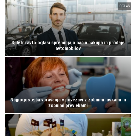
OGLAS
Spletni avto oglasi spreminjajo način nakupa in prodaje
avtomobilov
Najpogostejša vprašanja v povezavi z zobnimi luskami in
zobnimi prevlekami