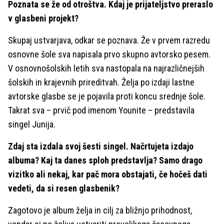
Poznata se že od otroštva. Kdaj je prijateljstvo preraslo
v glasbeni projekt?
Skupaj ustvarjava, odkar se poznava. Že v prvem razredu
osnovne šole sva napisala prvo skupno avtorsko pesem.
V osnovnošolskih letih sva nastopala na najrazličnejših
šolskih in krajevnih prireditvah. Želja po izdaji lastne
avtorske glasbe se je pojavila proti koncu srednje šole.
Takrat sva – prvič pod imenom Younite – predstavila
singel Junija.
Zdaj sta izdala svoj šesti singel. Načrtujeta izdajo
albuma? Kaj ta danes sploh predstavlja? Samo drago
vizitko ali nekaj, kar pač mora obstajati, če hočeš dati
vedeti, da si resen glasbenik?
Zagotovo je album želja in cilj za bližnjo prihodnost,