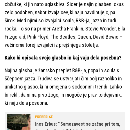
občutke, ki jih nato uglasbiva. Sicer je najin glasbeni okus
zelo podoben, nabor izvajalcev, ki naju navdihujejo, pa
širok. Med njimi so izvajalci soula, R&B-ja, jazza in tudi
rocka. To so na primer Aretha Franklin, Stevie Wonder, Ella
Fitzgerald, Pink Floyd, The Beatles, Queen, David Bowie –
večinoma torej izvajalci iz prejšnjega stoletja.
Kako bi opisala svojo glasbo in kaj vaju dela posebna?
Najina glasba je žanrsko preplet R&B-ja, popa in soula s
ščepcem jazza. Trudiva se ustvarjati čim bolj raznoliko in
unikatno glasbo, ki ni omejena s sodobnimi trendi. Lahko
bi rekli, da ni na prvo žogo, in mogoče je prav to dejavnik,
ki naju dela posebna.
PREBERI ŠE
Ines Erbus: ''Samozavest se začne pri tem,