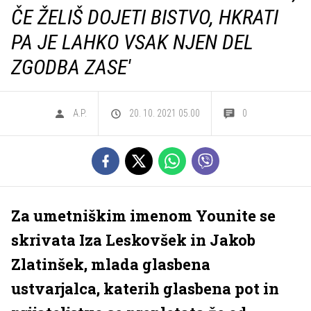
ČE ŽELIŠ DOJETI BISTVO, HKRATI
PA JE LAHKO VSAK NJEN DEL
ZGODBA ZASE'
A.P.
20. 10. 2021 05.00
0
Za umetniškim imenom Younite se
skrivata Iza Leskovšek in Jakob
Zlatinšek, mlada glasbena
ustvarjalca, katerih glasbena pot in