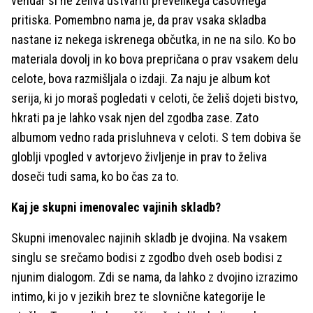
vendar si ne želiva ustvariti prevelikega časovnega
pritiska. Pomembno nama je, da prav vsaka skladba
nastane iz nekega iskrenega občutka, in ne na silo. Ko bo
materiala dovolj in ko bova prepričana o prav vsakem delu
celote, bova razmišljala o izdaji. Za naju je album kot
serija, ki jo moraš pogledati v celoti, če želiš dojeti bistvo,
hkrati pa je lahko vsak njen del zgodba zase. Zato
albumom vedno rada prisluhneva v celoti. S tem dobiva še
globlji vpogled v avtorjevo življenje in prav to želiva
doseči tudi sama, ko bo čas za to.
Kaj je skupni imenovalec vajinih skladb?
Skupni imenovalec najinih skladb je dvojina. Na vsakem
singlu se srečamo bodisi z zgodbo dveh oseb bodisi z
njunim dialogom. Zdi se nama, da lahko z dvojino izrazimo
intimo, ki jo v jezikih brez te slovnične kategorije le