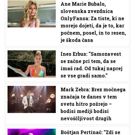
Ane Marie Bubalo,
slovenska zvezdnica
OnlyFansa: Za tiste, ki ne
morejo dojeti, da je to, kar
počnem, posel, in to resen,
je škoda časa
Ines Erbus: ''Samozavest
se začne pri tem, da se
imaš rad. Od tukaj naprej
se vse gradi samo.''
Mark Zebra: Brez močnega
značaja te danes v tem
svetu hitro požrejo –
bodisi mediji bodisi
nevoščljivost drugih
Boštjan Pertinač: ''Zdi se