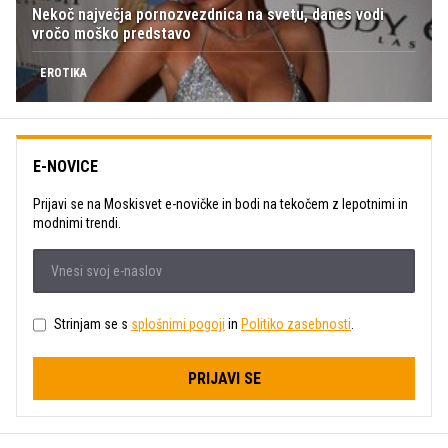
Nekoč največja pornozvezdnica na svetu, danes vodi
vročo moško predstavo
EROTIKA
E-NOVICE
Prijavi se na Moskisvet e-novičke in bodi na tekočem z lepotnimi in
modnimi trendi.
Strinjam se s
splošnimi pogoji
in
Politiko zasebnosti
.
PRIJAVI SE