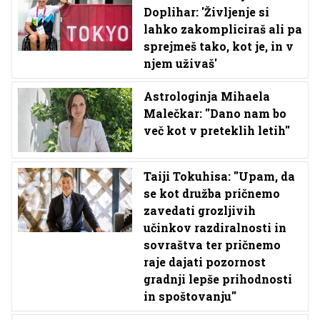
Doplihar: 'Življenje si
lahko zakompliciraš ali pa
sprejmeš tako, kot je, in v
njem uživaš'
Astrologinja Mihaela
Malečkar: ''Dano nam bo
več kot v preteklih letih''
Taiji Tokuhisa: ''Upam, da
se kot družba pričnemo
zavedati grozljivih
učinkov razdiralnosti in
sovraštva ter pričnemo
raje dajati pozornost
gradnji lepše prihodnosti
in spoštovanju''