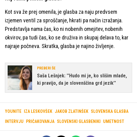
Kot sva že prej omenila, je glasba za naju predvsem
izjemen ventil za sproščanje, hkrati pa način izražanja.
Predstavlja nama čas, ko ni nobenih omejitev, nobenih
okvirov, pa tudi čas, ko se druživa in skupaj delava to, kar
najraje počneva. Skratka, glasba je najino življenje.
PREBERI ŠE
Saša Lešnjek: ''Hudo mi je, ko slišim mlade,
ki pravijo, da je slovenščina grd jezik''
YOUNITE
IZA LESKOVŠEK
JAKOB ZLATINŠEK
SLOVENSKA GLASBA
INTERVJU
PRIČAKOVANJA
SLOVENSKI GLASBENIKI
UMETNOST