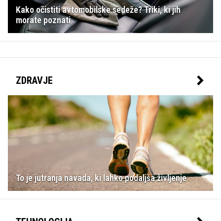
Kako očistiti avtomobilske sedeže? Triki, ki jih
morate poznati
ZDRAVJE
To je jutranja navada, ki lahko podaljša življenje