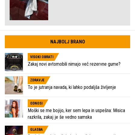
NAJBOLJ BRANO
VISOKI OBRATI
Zakaj novi avtomobili nimajo več rezervne gume?
ZDRAVJE
To je jutranja navada, ki lahko podaljša življenje
ODNOSI
Moški se me bojijo, ker sem lepa in uspešna: Misica
razkrila, zakaj je še vedno samska
GLASBA