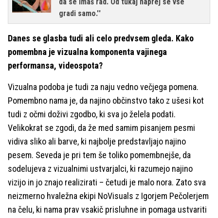
da se imaš rad. Od tukaj naprej se vse
gradi samo.''
Danes se glasba tudi ali celo predvsem gleda. Kako
pomembna je vizualna komponenta vajinega
performansa, videospota?
Vizualna podoba je tudi za naju vedno večjega pomena.
Pomembno nama je, da najino občinstvo tako z ušesi kot
tudi z očmi doživi zgodbo, ki sva jo želela podati.
Velikokrat se zgodi, da že med samim pisanjem pesmi
vidiva sliko ali barve, ki najbolje predstavljajo najino
pesem. Seveda je pri tem še toliko pomembnejše, da
sodelujeva z vizualnimi ustvarjalci, ki razumejo najino
vizijo in jo znajo realizirati – četudi je malo nora. Zato sva
neizmerno hvaležna ekipi NoVisuals z Igorjem Pečolerjem
na čelu, ki nama prav vsakič prisluhne in pomaga ustvariti