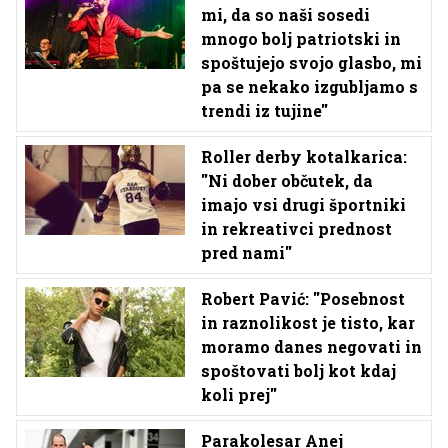
mi, da so naši sosedi
mnogo bolj patriotski in
spoštujejo svojo glasbo, mi
pa se nekako izgubljamo s
trendi iz tujine''
Roller derby kotalkarica:
''Ni dober občutek, da
imajo vsi drugi športniki
in rekreativci prednost
pred nami''
Robert Pavić: ''Posebnost
in raznolikost je tisto, kar
moramo danes negovati in
spoštovati bolj kot kdaj
koli prej''
Parakolesar Anej