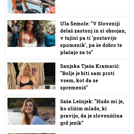
Ula Šemole: ''V Sloveniji
delaš zastonj in si obsojan,
v tujini pa ti 'postavijo
spomenik', pa še dobro te
plačajo za to''
Sanjska Tjaša Kramarič:
''Bolje je biti sam proti
vsem, kot da se
spremeniš''
Saša Lešnjek: ''Hudo mi je,
ko slišim mlade, ki
pravijo, da je slovenščina
grd jezik''