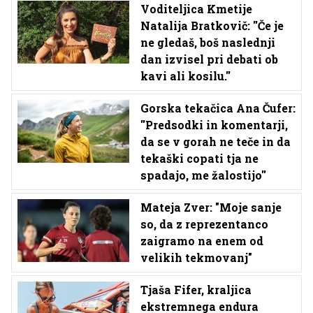
Voditeljica Kmetije
Natalija Bratkovič: ''Če je
ne gledaš, boš naslednji
dan izvisel pri debati ob
kavi ali kosilu.''
Gorska tekačica Ana Čufer:
''Predsodki in komentarji,
da se v gorah ne teče in da
tekaški copati tja ne
spadajo, me žalostijo''
Mateja Zver: "Moje sanje
so, da z reprezentanco
zaigramo na enem od
velikih tekmovanj"
Tjaša Fifer, kraljica
ekstremnega endura