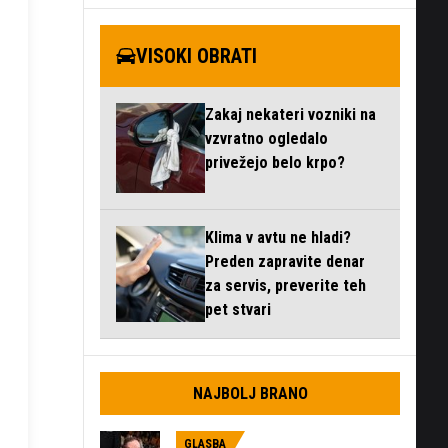
VISOKI OBRATI
Zakaj nekateri vozniki na
vzvratno ogledalo
privežejo belo krpo?
Klima v avtu ne hladi?
Preden zapravite denar
za servis, preverite teh
pet stvari
NAJBOLJ BRANO
GLASBA