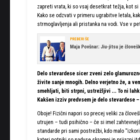
zapreti vrata, ki so vsaj desetkrat težja, kot si
Kako se odzvati v primeru ugrabitve letala, k
strmoglavljenja ali pristanka na vodi. Vse v p
PREBERI ŠE
Maja Povšnar: Jiu-jitsu je človešk
Delo stevardese sicer zveni zelo glamurozno
živite sanje mnogih. Delno verjetno že, a ve
smehljati, biti strpni, ustrežljivi ... To ni la
Kakšen izziv predvsem je delo stevardese – 
Oboje! Fizični napori so precej veliki za člove
utrujen
–
tudi psihično
–
če si imel zahtevnejš
standarde pri sami postrežbi, kdo malo ''izkori
kateri potniki so nadvse skromni in prijazni it