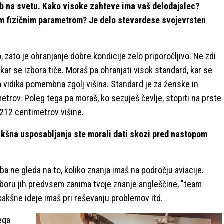
užb na svetu. Kako visoke zahteve ima vaš delodajalec?
im fizičnim parametrom? Je delo stevardese svojevrsten
 zato je ohranjanje dobre kondicije zelo priporočljivo. Ne zdi
 kar se izbora tiče. Moraš pa ohranjati visok standard, kar se
ga vidika pomembna zgolj višina. Standard je za ženske in
trov. Poleg tega pa moraš, ko sezuješ čevlje, stopiti na prste
j 212 centimetrov višine.
kšna usposabljanja ste morali dati skozi pred nastopom
ba ne gleda na to, koliko znanja imaš na področju aviacije.
zboru jih predvsem zanima tvoje znanje angleščine, "team
 kakšne ideje imaš pri reševanju problemov itd.
ega