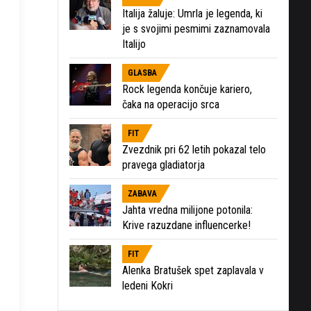
Italija žaluje: Umrla je legenda, ki
je s svojimi pesmimi zaznamovala
Italijo
GLASBA
Rock legenda končuje kariero,
čaka na operacijo srca
FIT
Zvezdnik pri 62 letih pokazal telo
pravega gladiatorja
ZABAVA
Jahta vredna milijone potonila:
Krive razuzdane influencerke!
FIT
Alenka Bratušek spet zaplavala v
ledeni Kokri