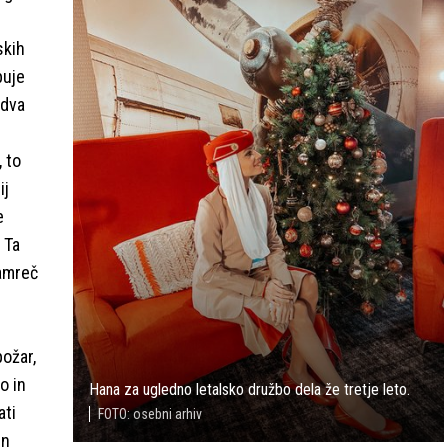
skih
buje
 dva
, to
ij
e
 Ta
namreč
požar,
o in
Hana za ugledno letalsko družbo dela že tretje leto.
ati
FOTO: osebni arhiv
in