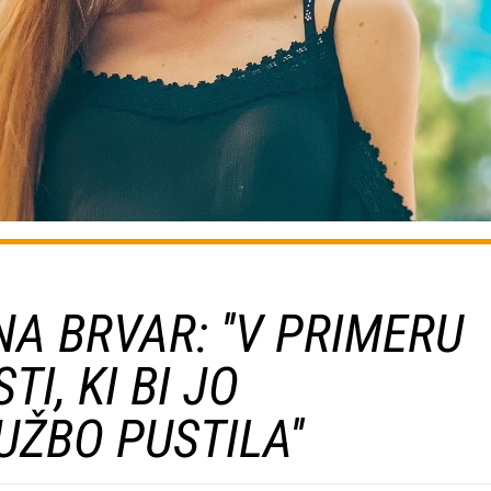
A BRVAR: ''V PRIMERU
I, KI BI JO
UŽBO PUSTILA''