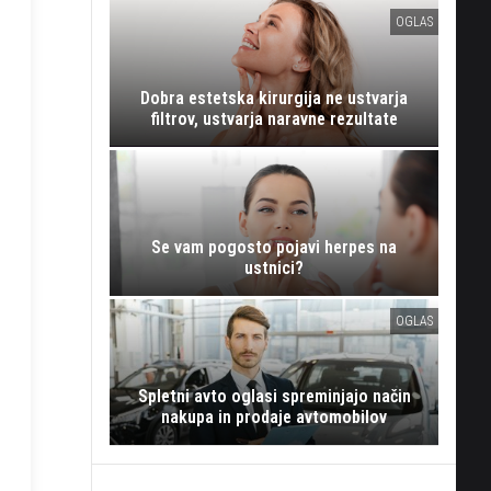
OGLAS
Dobra estetska kirurgija ne ustvarja
filtrov, ustvarja naravne rezultate
Se vam pogosto pojavi herpes na
ustnici?
OGLAS
Spletni avto oglasi spreminjajo način
nakupa in prodaje avtomobilov