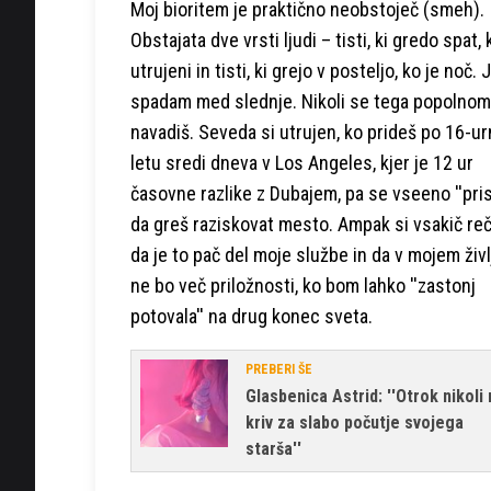
Moj bioritem je praktično neobstoječ (smeh).
Obstajata dve vrsti ljudi – tisti, ki gredo spat,
utrujeni in tisti, ki grejo v posteljo, ko je noč. 
spadam med slednje. Nikoli se tega popolnom
navadiš. Seveda si utrujen, ko prideš po 16-u
letu sredi dneva v Los Angeles, kjer je 12 ur
časovne razlike z Dubajem, pa se vseeno ''prisil
da greš raziskovat mesto. Ampak si vsakič re
da je to pač del moje službe in da v mojem živl
ne bo več priložnosti, ko bom lahko ''zastonj
potovala'' na drug konec sveta.
PREBERI ŠE
Glasbenica Astrid: ''Otrok nikoli 
kriv za slabo počutje svojega
starša''