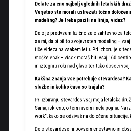
Delate za eno najbolj uglednih letalskih dr
Verjetno ste morali ustrezati točno določen
modeling? Je treba paziti na linijo, videz?
Delo je predvsem fizično zelo zahtevno za telo,
se mi, da bi bil to svojevrsten modeling – vsaj
tiče videza na vsakem letu. Pri izboru je s te
moške enak – visok moraš biti vsaj 160 centime
in iztegniti roki nad glavo ter tako doseči vsa
Kakšna znanja vse potrebuje stevardesa? Ka
službe in koliko časa so trajala?
Pri izbiranju stevardes vsaj moja letalska druž
Sama, iskreno, o tem nisem imela pojma. Na i
work", kako se odzivaš na določene situacije,
Delo stevardese ni povsem enostavno in obs