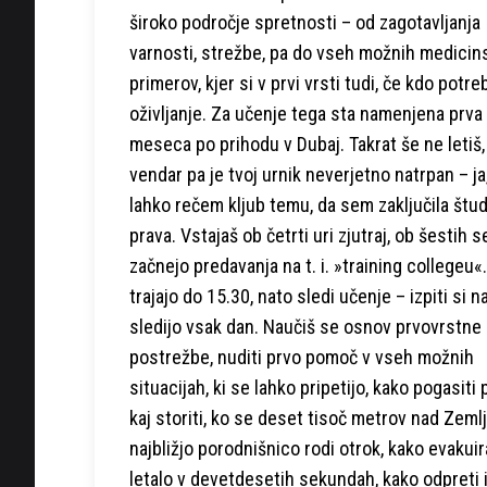
široko področje spretnosti – od zagotavljanja
varnosti, strežbe, pa do vseh možnih medicin
primerov, kjer si v prvi vrsti tudi, če kdo potre
oživljanje. Za učenje tega sta namenjena prva
meseca po prihodu v Dubaj. Takrat še ne letiš,
vendar pa je tvoj urnik neverjetno natrpan – ja
lahko rečem kljub temu, da sem zaključila štud
prava. Vstajaš ob četrti uri zjutraj, ob šestih s
začnejo predavanja na t. i. »training collegeu«.
trajajo do 15.30, nato sledi učenje – izpiti si 
sledijo vsak dan. Naučiš se osnov prvovrstne
postrežbe, nuditi prvo pomoč v vseh možnih
situacijah, ki se lahko pripetijo, kako pogasiti 
kaj storiti, ko se deset tisoč metrov nad Zemlj
najbližjo porodnišnico rodi otrok, kako evakuir
letalo v devetdesetih sekundah, kako odpreti 