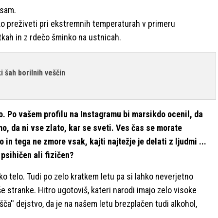
 sam.
ako preživeti pri ekstremnih temperaturah v primeru
etkah in z rdečo šminko na ustnicah.
i šah borilnih veščin
. Po vašem profilu na Instagramu bi marsikdo ocenil, da
mo, da ni vse zlato, kar se sveti. Ves čas se morate
hko in tega ne zmore vsak, kajti najtežje je delati z ljudmi ...
psihičen ali fizičen?
ško telo. Tudi po zelo kratkem letu pa si lahko neverjetno
e stranke. Hitro ugotoviš, kateri narodi imajo zelo visoke
šča'' dejstvo, da je na našem letu brezplačen tudi alkohol,
d.