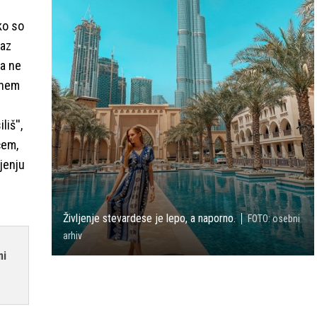
 ko so
Jaz
a ne
rnem
iš'',
čem,
jenju
Življenje stevardese je lepo, a naporno.
FOTO: osebni
arhiv
ni