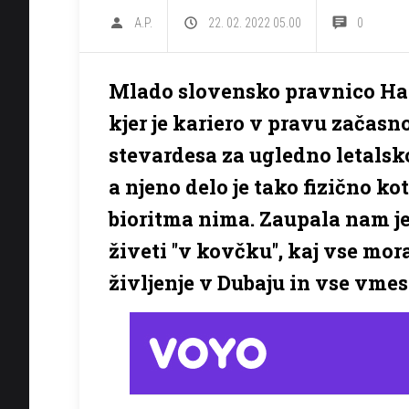
A.P.
22. 02. 2022 05.00
0
Mlado slovensko pravnico Hano
kjer je kariero v pravu začasno
stevardesa za ugledno letalsko
a njeno delo je tako fizično k
bioritma nima. Zaupala nam je,
živeti ''v kovčku'', kaj vse mo
življenje v Dubaju in vse vmes