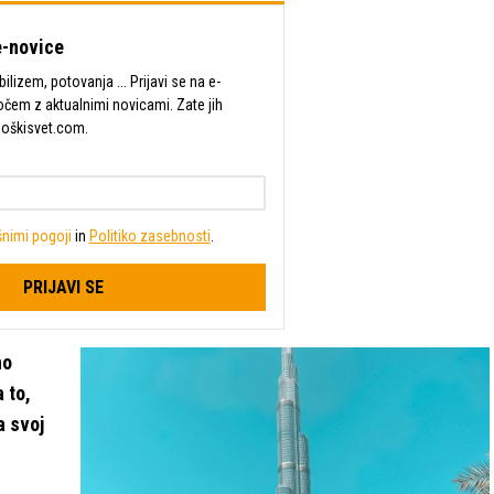
-novice
lizem, potovanja ... Prijavi se na e-
očem z aktualnimi novicami. Zate jih
Moškisvet.com.
nimi pogoji
in
Politiko zasebnosti
.
PRIJAVI SE
no
 to,
a svoj