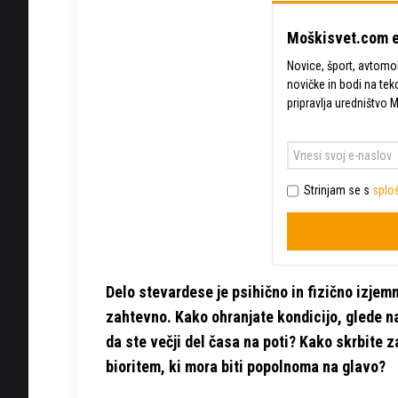
Moškisvet.com e
Novice, šport, avtomobi
novičke in bodi na tek
pripravlja uredništvo 
Strinjam se s
sploš
Delo stevardese je psihično in fizično izjem
zahtevno. Kako ohranjate kondicijo, glede na
da ste večji del časa na poti? Kako skrbite z
bioritem, ki mora biti popolnoma na glavo?