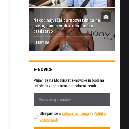
Nekoč največja pornozvezdnica na
svetu, danes vodi vročo moško
predstavo
EROTIKA
E-NOVICE
Prijavi se na Moskisvet e-novičke in bodi na
tekočem z lepotnimi in modnimi trendi.
Strinjam se s
splošnimi pogoji
in
Politiko
zasebnosti
.