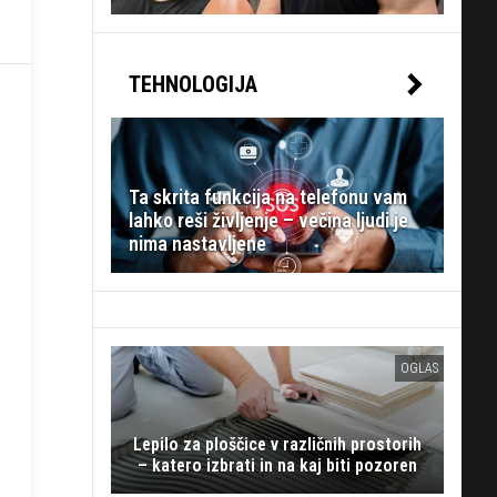
TEHNOLOGIJA
Ta skrita funkcija na telefonu vam
lahko reši življenje – večina ljudi je
nima nastavljene
OGLAS
Lepilo za ploščice v različnih prostorih
– katero izbrati in na kaj biti pozoren