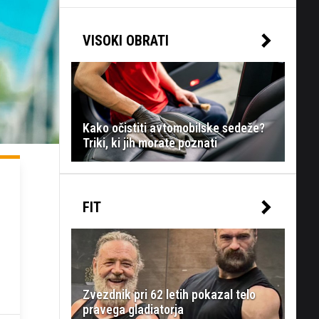
VISOKI OBRATI
Kako očistiti avtomobilske sedeže?
Triki, ki jih morate poznati
FIT
Zvezdnik pri 62 letih pokazal telo
pravega gladiatorja