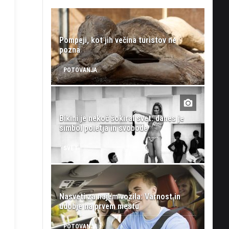
Pompeji, kot jih večina turistov ne
pozna
POTOVANJA
Bikini je nekoč šokiral svet: danes je
simbol poletja in svobode
SVET
Nasveti za najem vozila: Varnost in
udobje na prvem mestu
POTOVANJA