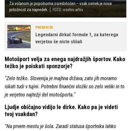
Za volanom je popolnoma osredotočen – vsak ovinek je nova
priložnost za napredek.
FOTO: osebni arhiv
PREBERI ŠE
Legendarni dirkač formule 1, za katerega
verjetno še niste slišali
Motošport velja za enega najdražjih športov. Kako
težko je poiskati sponzorje?
"Zelo težko. Slovenija je majhna država, zato jih moramo
iskati tudi v tujini. Potrebni finančni vložki so zelo veliki in to
je verjetno najtežji del motošporta."
Ljudje običajno vidijo le dirke. Kako pa je videti
tvoj vsakdan?
"Na prvem mestu je šola. Zaradi statusa športnika lahko