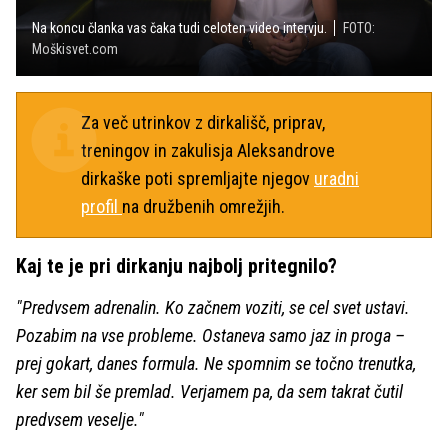
Na koncu članka vas čaka tudi celoten video intervju.
FOTO:
Moškisvet.com
Za več utrinkov z dirkališč, priprav,
treningov in zakulisja Aleksandrove
dirkaške poti spremljajte njegov
uradni
profil
na družbenih omrežjih.
Kaj te je pri dirkanju najbolj pritegnilo?
"Predvsem adrenalin. Ko začnem voziti, se cel svet ustavi.
Pozabim na vse probleme. Ostaneva samo jaz in proga –
prej gokart, danes formula. Ne spomnim se točno trenutka,
ker sem bil še premlad. Verjamem pa, da sem takrat čutil
predvsem veselje."