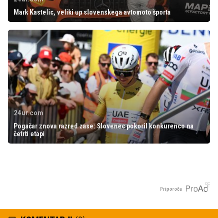
Mark Kastelic, veliki up slovenskega avtomoto športa
24ur.com
Pogačar znova razred zase: Slovenec pokoril konkurenco na
četrti etapi
Priporoča