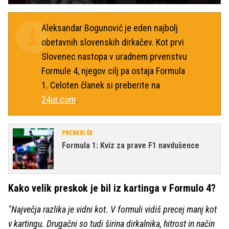
Aleksandar Bogunović je eden najbolj
obetavnih slovenskih dirkačev. Kot prvi
Slovenec nastopa v uradnem prvenstvu
Formule 4, njegov cilj pa ostaja Formula
1. Celoten članek si preberite na
24ur.com
.
PREBERI ŠE
Formula 1: Kviz za prave F1 navdušence
Kako velik preskok je bil iz kartinga v Formulo 4?
"Največja razlika je vidni kot. V formuli vidiš precej manj kot
v kartingu. Drugačni so tudi širina dirkalnika, hitrost in način