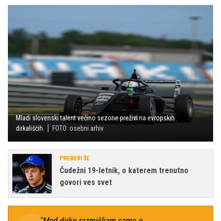
Mladi slovenski talent večino sezone preživi na evropskih
dirkališčih.
FOTO: osebni arhiv
PREBERI ŠE
Čudežni 19-letnik, o katerem trenutno
govori ves svet
"Med dirko razmišljam samo o