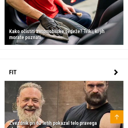
Kako očistiti avtomobilske sedeže? Triki, ki jih
morate poznati
FIT
Zvezdnik pri 62 letih pokazal telo pravega