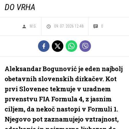
DO VRHA
M.S.
09. 07. 2026 12.48
0
Aleksandar Bogunović je eden najbolj
obetavnih slovenskih dirkačev. Kot
prvi Slovenec tekmuje v uradnem
prvenstvu FIA Formula 4, z jasnim
ciljem, da nekoč nastopi v Formuli 1.
Njegovo pot zaznamujejo vztrajnost,