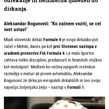
odrekanje in neizmerna ljubezen do
dirkanja.
Aleksandar Bogunović: "Ko začnem voziti, se cel
svet ustavi"
Mladi slovenski dirkač
Formule 4
je svojo dirkaško pot
začel v Mehiki, danes pa kot
prvi Slovenec nastopa v
uradnem prvenstvu FIA Formula 4
. Le malo športov
zahteva toliko discipline, predanosti in finančnih vložkov
kot motošport. Medtem ko večina njegovih vrstnikov
razmišlja o maturi ali prvem avtomobilu, Aleksandar
Bogunović že dirka po evropskih dirkališčih in lovi svojo
največjo življenjsko željo – nastop v
Formuli 1
.