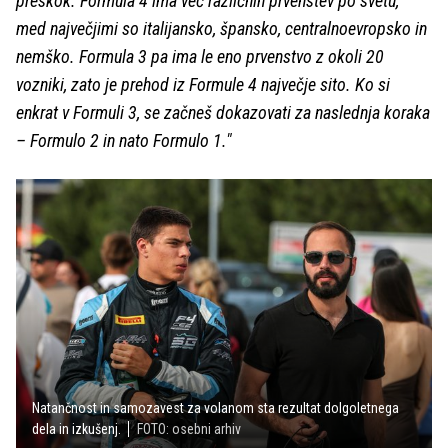
preskok. Formula 4 ima več različnih prvenstev po svetu,
med največjimi so italijansko, špansko, centralnoevropsko in
nemško. Formula 3 pa ima le eno prvenstvo z okoli 20
vozniki, zato je prehod iz Formule 4 največje sito. Ko si
enkrat v Formuli 3, se začneš dokazovati za naslednja koraka
– Formulo 2 in nato Formulo 1."
Natančnost in samozavest za volanom sta rezultat dolgoletnega
dela in izkušenj.
FOTO: osebni arhiv