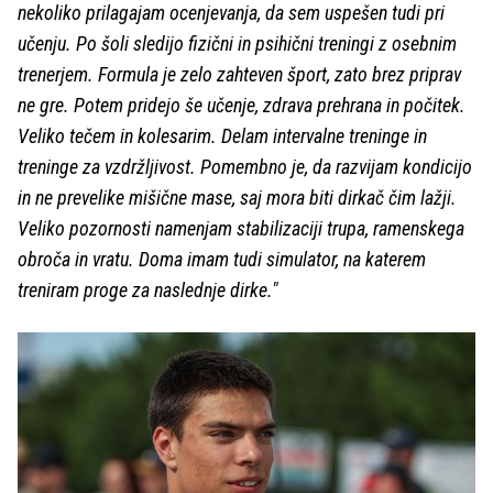
nekoliko prilagajam ocenjevanja, da sem uspešen tudi pri
učenju. Po šoli sledijo fizični in psihični treningi z osebnim
trenerjem. Formula je zelo zahteven šport, zato brez priprav
ne gre. Potem pridejo še učenje, zdrava prehrana in počitek.
Veliko tečem in kolesarim. Delam intervalne treninge in
treninge za vzdržljivost. Pomembno je, da razvijam kondicijo
in ne prevelike mišične mase, saj mora biti dirkač čim lažji.
Veliko pozornosti namenjam stabilizaciji trupa, ramenskega
obroča in vratu. Doma imam tudi simulator, na katerem
treniram proge za naslednje dirke."