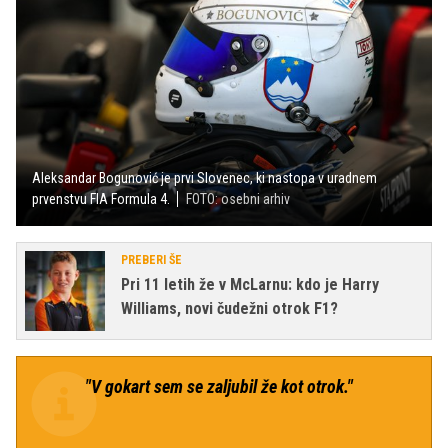
Aleksandar Bogunović je prvi Slovenec, ki nastopa v uradnem
prvenstvu FIA Formula 4.
FOTO: osebni arhiv
PREBERI ŠE
Pri 11 letih že v McLarnu: kdo je Harry
Williams, novi čudežni otrok F1?
"V gokart sem se zaljubil že kot otrok."