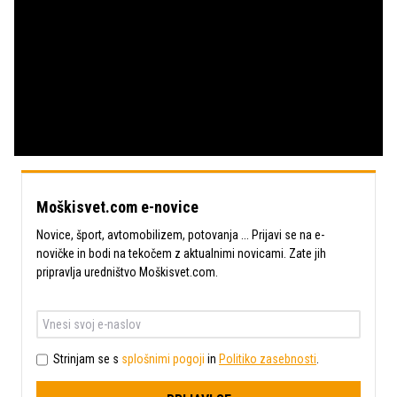
Predvajaj
Loaded
:
0%
Current
0:00
/
Duration
0:00
Predvajaj
Tiho
Celoza
način
Time
Moškisvet.com e-novice
Novice, šport, avtomobilizem, potovanja ... Prijavi se na e-
novičke in bodi na tekočem z aktualnimi novicami. Zate jih
pripravlja uredništvo Moškisvet.com.
Strinjam se s
splošnimi pogoji
in
Politiko zasebnosti
.