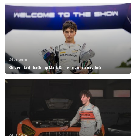
24ur.com
Slovenski dirkaški up Mark Kastelic znova navdušil
24ur.com