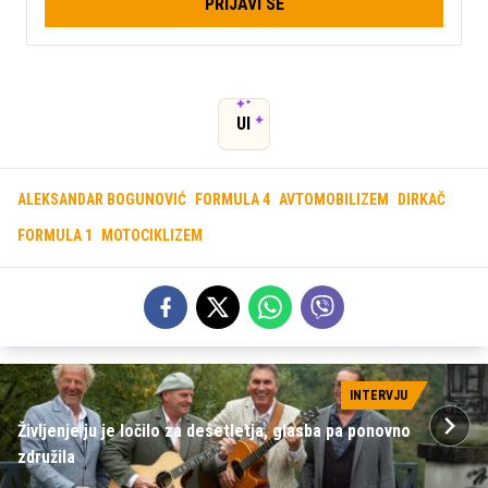
PRIJAVI SE
UI
ALEKSANDAR BOGUNOVIĆ
FORMULA 4
AVTOMOBILIZEM
DIRKAČ
FORMULA 1
MOTOCIKLIZEM
INTERVJU
Življenje ju je ločilo za desetletja, glasba pa ponovno
združila