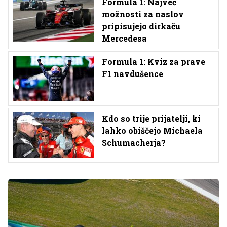
Formula 1: Največ
možnosti za naslov
pripisujejo dirkaču
Mercedesa
Formula 1: Kviz za prave
F1 navdušence
Kdo so trije prijatelji, ki
lahko obiščejo Michaela
Schumacherja?