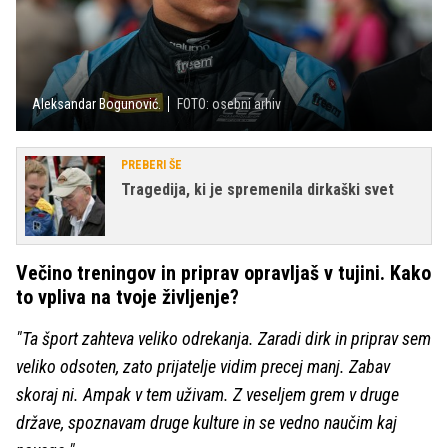
Aleksandar Bogunović.
FOTO: osebni arhiv
PREBERI ŠE
Tragedija, ki je spremenila dirkaški svet
Večino treningov in priprav opravljaš v tujini. Kako
to vpliva na tvoje življenje?
"Ta šport zahteva veliko odrekanja. Zaradi dirk in priprav sem
veliko odsoten, zato prijatelje vidim precej manj. Zabav
skoraj ni. Ampak v tem uživam. Z veseljem grem v druge
države, spoznavam druge kulture in se vedno naučim kaj