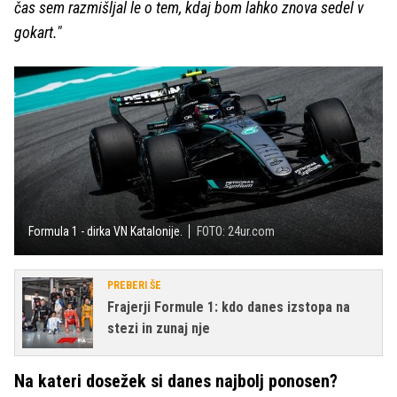
čas sem razmišljal le o tem, kdaj bom lahko znova sedel v
gokart."
Formula 1 - dirka VN Katalonije.
FOTO: 24ur.com
PREBERI ŠE
Frajerji Formule 1: kdo danes izstopa na
stezi in zunaj nje
Na kateri dosežek si danes najbolj ponosen?