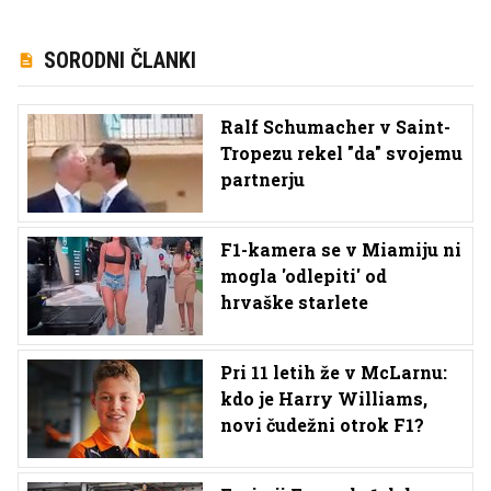
SORODNI ČLANKI
Ralf Schumacher v Saint-
Tropezu rekel "da" svojemu
partnerju
F1-kamera se v Miamiju ni
mogla 'odlepiti' od
hrvaške starlete
Pri 11 letih že v McLarnu:
kdo je Harry Williams,
novi čudežni otrok F1?