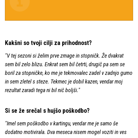
Kakšni so tvoji cilji za prihodnost?
"V tej sezoni si želim prve zmage in stopničk. Že dvakrat
sem bil zelo blizu. Enkrat sem bil četrti, drugič pa sem se
boril za stopničke, ko me je tekmovalec zadel v zadnjo gumo
in sem zletel s steze. Tekmec je dobil kazen, vendar moj
rezultat zaradi tega ni bil nič boljši."
Si se že srečal s hujšo poškodbo?
"Imel sem poškodbo v kartingu, vendar me je samo še
dodatno motivirala. Dva meseca nisem mogel voziti in ves