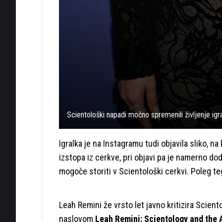
Scientološki napadi močno spremenili življenje igr
Igralka je na Instagramu tudi objavila sliko, n
izstopa iz cerkve, pri objavi pa je namerno doda
mogoče storiti v Scientološki cerkvi. Poleg te
Leah Remini že vrsto let javno kritizira Scien
naslovom
Leah Remini: Scientology and the