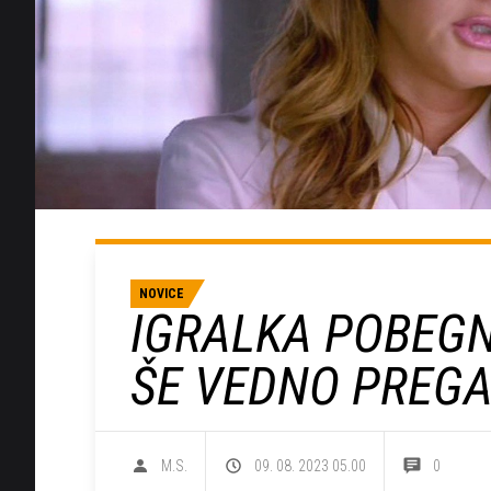
NOVICE
IGRALKA POBEGNI
ŠE VEDNO PREG
M.S.
09. 08. 2023 05.00
0