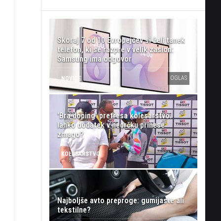
Skoraj 7 od 10 Evropejcev si želi tanek
telefon, ki se razpre v velik zaslon:
Samsung ima odgovor
OGLAS
NOVICE
'Bra doping' pretresa kolesarstvo:
lahko dodatek v nedrčku prinese
zmago?
KOLESARSTVO
Najboljše avto preproge: gumijaste ali
tekstilne?