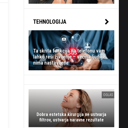
TEHNOLOGIJA
Ta skrita funkcija na telefonu vam
lahko reši življenje – večina ljudi je
nima nastavljene
OGLAS
Dobra estetska kirurgija ne ustvarja
filtrov, ustvarja naravne rezultate