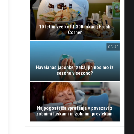
10 let in več kot 1.300 lokacij Fresh
Corner
OGLAS
Havaianas japonke: zakaj jih nosimo iz
sezone v sezono?
Najpogostejša vprašanja v povezavi z
zobnimi luskami in zobnimi prevlekami