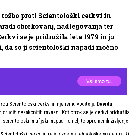
 tožbo proti Scientološki cerkvi in
radi obrekovanj, nadlegovanja ter
rkvi se je pridružila leta 1979 in jo
di, da so ji scientološki napadi močno
proti Scientološki cerkvi in njenemu voditelju
Davidu
 drugih nezakonitih ravnanj. Kot otrok se je cerkvi pridružila
ji scientološki 'mafijski' napadi temeljito spremenili življenje.
 Scientološki cerkvi in religioznemu tehnološkemu centru, ki