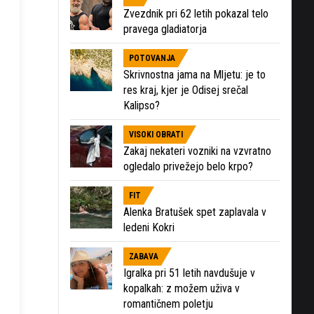
Zvezdnik pri 62 letih pokazal telo
pravega gladiatorja
POTOVANJA
Skrivnostna jama na Mljetu: je to
res kraj, kjer je Odisej srečal
Kalipso?
VISOKI OBRATI
Zakaj nekateri vozniki na vzvratno
ogledalo privežejo belo krpo?
FIT
Alenka Bratušek spet zaplavala v
ledeni Kokri
ZABAVA
Igralka pri 51 letih navdušuje v
kopalkah: z možem uživa v
romantičnem poletju