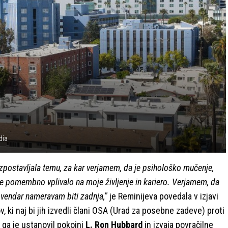
dia
izpostavljala temu, za kar verjamem, da je psihološko mučenje,
je pomembno vplivalo na moje življenje in kariero. Verjamem, da
, vendar nameravam biti zadnja,"
je Reminijeva povedala v izjavi
v, ki naj bi jih izvedli člani OSA (Urad za posebne zadeve) proti
ki ga je ustanovil pokojni
L. Ron Hubbard
in izvaja povračilne