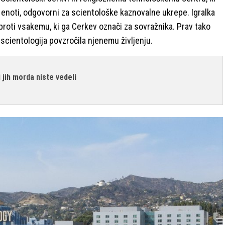
enoti, odgovorni za scientološke kaznovalne ukrepe. Igralka
v proti vsakemu, ki ga Cerkev označi za sovražnika. Prav tako
 scientologija povzročila njenemu življenju.
 jih morda niste vedeli