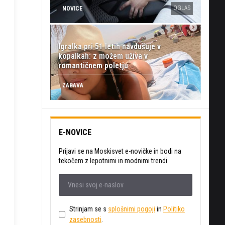
OGLAS
NOVICE
Igralka pri 51 letih navdušuje v
kopalkah: z možem uživa v
romantičnem poletju
ZABAVA
E-NOVICE
Prijavi se na Moskisvet e-novičke in bodi na
tekočem z lepotnimi in modnimi trendi.
Strinjam se s
splošnimi pogoji
in
Politiko
zasebnosti
.