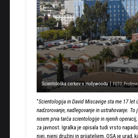
Scientološka cerkev v Hollywoodu
FOTO: Profime
"
Scientologija in David Miscavige sta me 17 let 
nadzorovanje, nadlegovanje in ustrahovanje. To 
nisem prva tarča scientologije in njenih operacij
za javnost. Igralka je opisala tudi vrsto napado
njej, njeni družini in prijateljem. OSA je urad, 