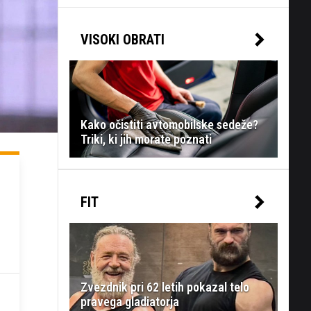
VISOKI OBRATI
Kako očistiti avtomobilske sedeže?
Triki, ki jih morate poznati
FIT
Zvezdnik pri 62 letih pokazal telo
pravega gladiatorja