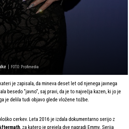
alke
FOTO: Profimedia
a kateri je zapisala, da mineva deset let od njenega javnega
la besedo "javno", saj pravi, da je to največja kazen, ki jo je
ga je delila tudi objavo glede vložene tožbe.
tološko cerkev. Leta 2016 je izdala dokumentarno serijo z
 Aftermath
, za katero je prejela dve nagradi Emmy. Serija