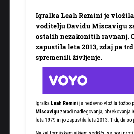
Igralka Leah Remini je vložila
voditelju Davidu Miscavigu za
ostalih nezakonitih ravnanj. Ce
zapustila leta 2013, zdaj pa tr
spremenili življenje.
Igralka
Leah Remini
je nedavno vložila tožbo 
Miscavigu
zaradi nadlegovanja, obrekovanja in
leta 1979 in jo zapustila leta 2013. Trdi, da so 
Na kalifornijskem višjem sodišču se bori proti