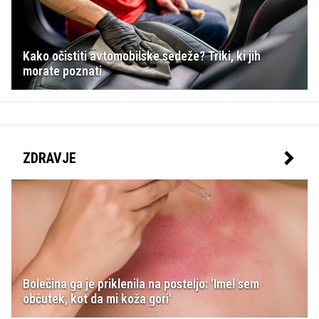
Kako očistiti avtomobilske sedeže? Triki, ki jih
morate poznati
ZDRAVJE
Bolečina ga je priklenila na posteljo: 'Imel sem
občutek, kot da mi koža gori'