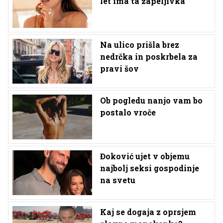
let ima ta zapeljivka
Na ulico prišla brez
nedrčka in poskrbela za
pravi šov
Ob pogledu nanjo vam bo
postalo vroče
Đoković ujet v objemu
najbolj seksi gospodinje
na svetu
Kaj se dogaja z oprsjem