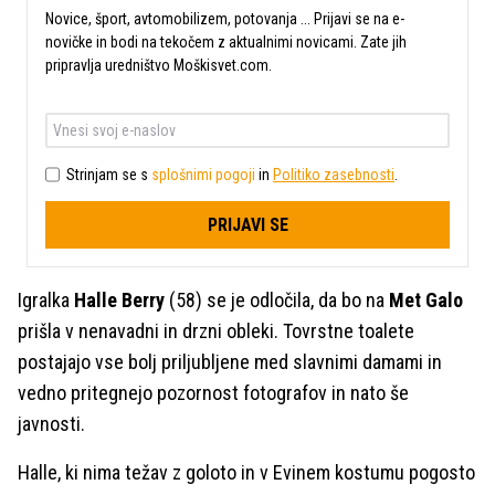
Novice, šport, avtomobilizem, potovanja ... Prijavi se na e-
novičke in bodi na tekočem z aktualnimi novicami. Zate jih
pripravlja uredništvo Moškisvet.com.
Strinjam se s
splošnimi pogoji
in
Politiko zasebnosti
.
PRIJAVI SE
Igralka
Halle Berry
(58) se je odločila, da bo na
Met Galo
prišla v nenavadni in drzni obleki. Tovrstne toalete
postajajo vse bolj priljubljene med slavnimi damami in
vedno pritegnejo pozornost fotografov in nato še
javnosti.
Halle, ki nima težav z goloto in v Evinem kostumu pogosto