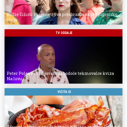
Billie Eilish: Presenetljiva preobrazba za prvo igralsko
vlogo
TV ODDAJE
Peter Poles delil nasvete za bodoče tekmovalce kviza
Na lovu
VIZITA.SI
Zdravnik razbija enega največjih mitov: mastna jetra ne