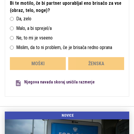
Bi te motilo, če bi partner uporabljal eno brisačo za vse
(obraz, telo, noge)?
Da, zelo
Malo, a bi sprejel/a
Ne, to mi je vseeno
Mislim, da to ni problem, če je brisača redno oprana
MOŠKI
ŽENSKA
Njegova navada skoraj uničila razmerje
NOVICE