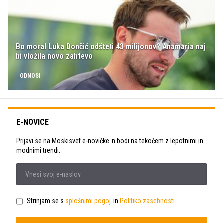
Bo moral Luka Dončić odšteti 43 milijonov? Anamaria naj
bi vložila novo zahtevo
ODNOSI
E-NOVICE
Prijavi se na Moskisvet e-novičke in bodi na tekočem z lepotnimi in
modnimi trendi.
Strinjam se s
splošnimi pogoji
in
Politiko zasebnosti
.