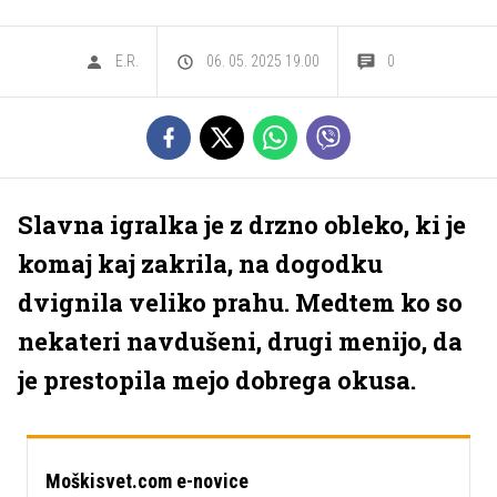
E.R.
06. 05. 2025 19.00
0
Slavna igralka je z drzno obleko, ki je
komaj kaj zakrila, na dogodku
dvignila veliko prahu. Medtem ko so
nekateri navdušeni, drugi menijo, da
je prestopila mejo dobrega okusa.
Moškisvet.com e-novice