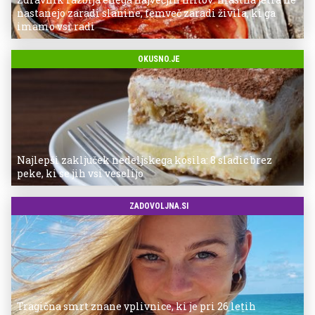
nastanejo zaradi slanine, temveč zaradi živila, ki ga
imamo vsi radi
OKUSNO.JE
Najlepši zaključek nedeljskega kosila: 8 sladic brez
peke, ki se jih vsi veselijo
ZADOVOLJNA.SI
Tragična smrt znane vplivnice, ki je pri 26 letih