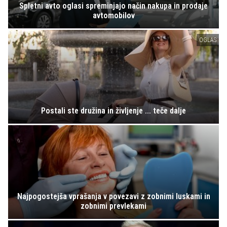
Spletni avto oglasi spreminjajo način nakupa in prodaje
avtomobilov
OGLAS
Postali ste družina in življenje ... teče dalje
Najpogostejša vprašanja v povezavi z zobnimi luskami in
zobnimi prevlekami