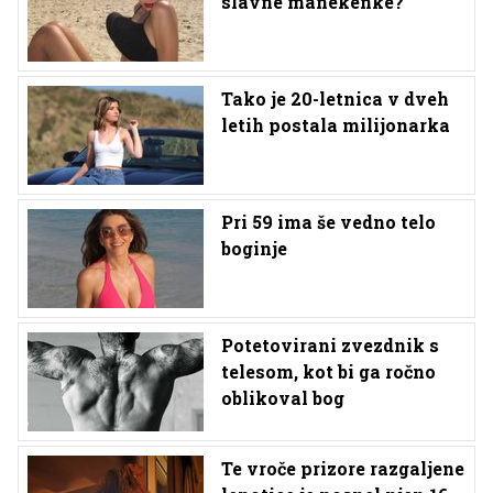
slavne manekenke?
Tako je 20-letnica v dveh
letih postala milijonarka
Pri 59 ima še vedno telo
boginje
Potetovirani zvezdnik s
telesom, kot bi ga ročno
oblikoval bog
Te vroče prizore razgaljene