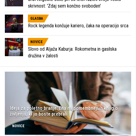
skrivnost: 'Zdaj sem končno svoboden'
GLASBA
Rock legenda končuje kariero, čaka na operacijo srca
NOVICE
Slovo od Aljaža Kaburja: Rokometna in gasilska
družina v žalosti
Ideja za poletno branje: Ena najpomembnejših knjig o
življenju, ki jo boste prebrali
NOVICE