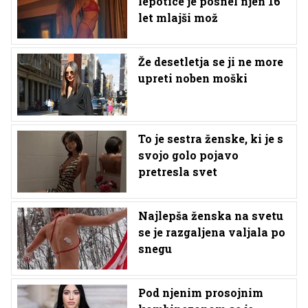
lepotice je posnel njen 16
let mlajši mož
Že desetletja se ji ne more
upreti noben moški
To je sestra ženske, ki je s
svojo golo pojavo
pretresla svet
Najlepša ženska na svetu
se je razgaljena valjala po
snegu
Pod njenim prosojnim