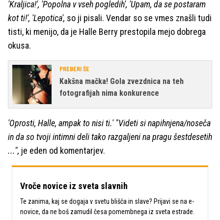
'Kraljica!', 'Popolna v vseh pogledih', 'Upam, da se postaram
kot ti!', 'Lepotica',
so ji pisali. Vendar so se vmes znašli tudi
tisti, ki menijo, da je Halle Berry prestopila mejo dobrega
okusa.
PREBERI ŠE
Kakšna mačka! Gola zvezdnica na teh
fotografijah nima konkurence
'Oprosti, Halle, ampak to nisi ti.' "Videti si napihnjena/noseča
in da so tvoji intimni deli tako razgaljeni na pragu šestdesetih
...",
je eden od komentarjev.
Vroče novice iz sveta slavnih
Te zanima, kaj se dogaja v svetu blišča in slave? Prijavi se na e-
novice, da ne boš zamudil česa pomembnega iz sveta estrade.