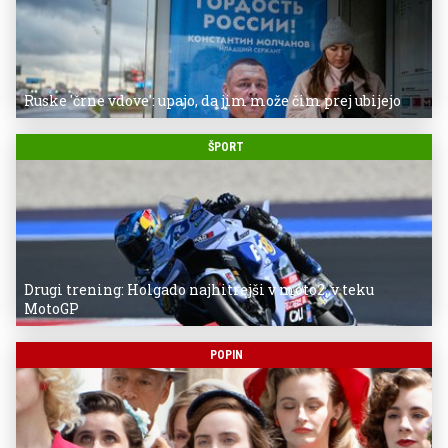
Ruske 'črne vdove': upajo, da jim može čim prej ubijejo
ŠPORT
Drugi trening: Holgado najhitrejši v moto2, v teku
MotoGP
POPIN