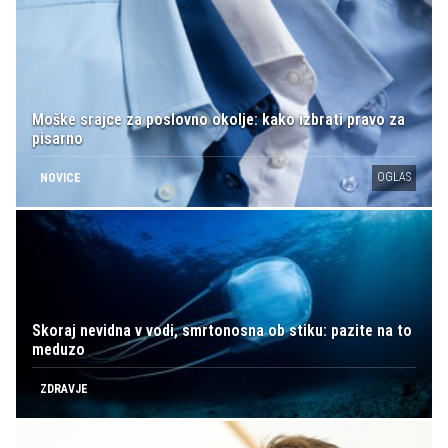
Moške srajce za poslovno okolje: kako izbrati pravo za
pisarno
OGLAS
NOVICE
Skoraj nevidna v vodi, smrtonosna ob stiku: pazite na to
meduzo
ZDRAVJE