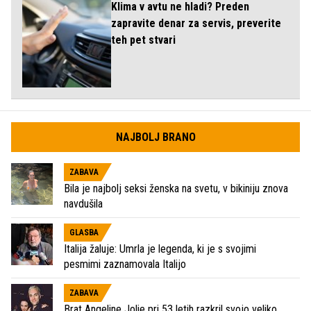
Klima v avtu ne hladi? Preden
zapravite denar za servis, preverite
teh pet stvari
NAJBOLJ BRANO
ZABAVA
Bila je najbolj seksi ženska na svetu, v bikiniju znova
navdušila
GLASBA
Italija žaluje: Umrla je legenda, ki je s svojimi
pesmimi zaznamovala Italijo
ZABAVA
Brat Angeline Jolie pri 53 letih razkril svojo veliko