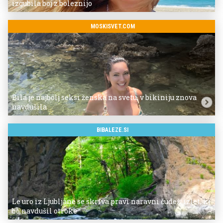
izgubila boj z boleznijo
MOSKISVET.COM
Bila je najbolj seksi ženska na svetu, v bikiniju znova
navdušila
BIBALEZE.SI
Le uro iz Ljubljane se skriva pravi naravni čudež: izlet, ki
bo navdušil otroke