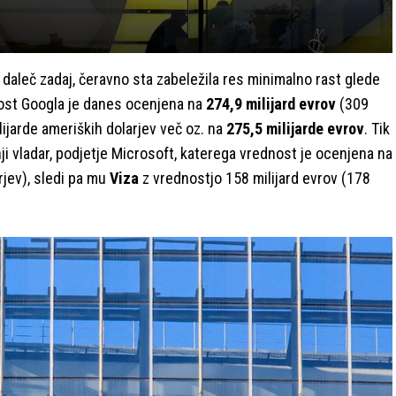
 daleč zadaj, čeravno sta zabeležila res minimalno rast glede
ost Googla je danes ocenjena na
274,9 milijard evrov
(309
ilijarde ameriških dolarjev več oz. na
275,5 milijarde evrov
. Tik
 vladar, podjetje Microsoft, katerega vrednost je ocenjena na
rjev), sledi pa mu
Viza
z vrednostjo 158 milijard evrov (178