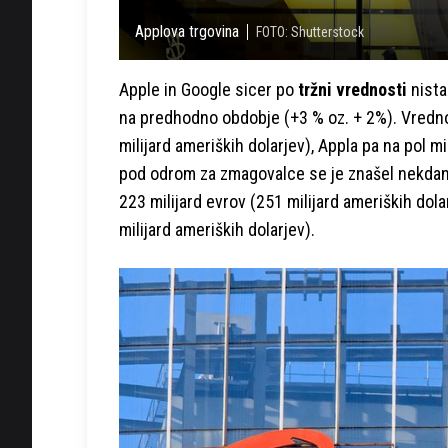
Applova trgovina
FOTO: Shutterstock
Apple in Google sicer po
tržni vrednosti
nista
na predhodno obdobje (+3 % oz. + 2%). Vredn
milijard ameriških dolarjev), Appla pa na pol m
pod odrom za zmagovalce se je znašel nekdanji
223 milijard evrov (251 milijard ameriških dola
milijard ameriških dolarjev).