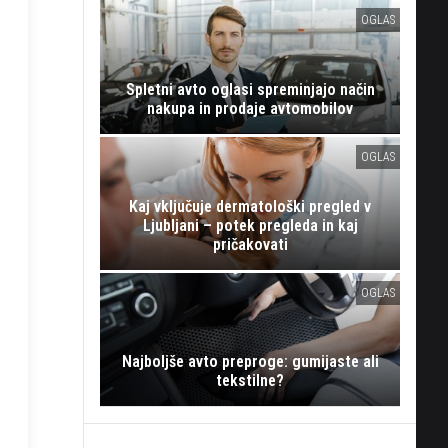
OGLAS
Spletni avto oglasi spreminjajo način
nakupa in prodaje avtomobilov
OGLAS
Kaj vključuje dermatološki pregled v
Ljubljani – potek pregleda in kaj
pričakovati
OGLAS
Najboljše avto preproge: gumijaste ali
tekstilne?