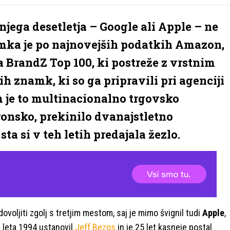
jega desetletja – Google ali Apple – ne
amka je po najnovejših podatkih Amazon,
 BrandZ Top 100, ki postreže z vrstnim
h znamk, ki so ga pripravili pri agenciji
 je to multinacionalno trgovsko
tronsko, prekinilo dvanajstletno
ta si v teh letih predajala žezlo.
ovoljiti zgolj s tretjim mestom, saj je mimo švignil tudi
Apple
,
je leta 1994 ustanovil
Jeff Bezos
in je 25 let kasneje postal