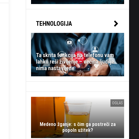
TEHNOLOGIJA
Ta skrita funkcija na telefonu vam
lahko reši življenje – večina ljudi je
nima nastavljene
OGLAS
Medeno žganje: s čim ga postreči za
popoln užitek?