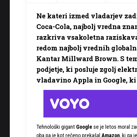
Ne kateri izmed vladarjev zadn
Coca-Cola, najbolj vredna zn
razkriva vsakoletna raziskava
redom najbolj vrednih globalni
Kantar Millward Brown. S tem
podjetje, ki posluje zgolj elek
vladavino Appla in Google, ki s
Tehnološki gigant
Google
se je letos moral zad
oba pa je kot rečeno prekašal
Amazon
, ki ga 