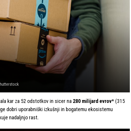
hutterstock
la kar za 52 odstotkov in sicer na
280 milijard evrov
* (315
luge dobri uporabniški izkušnji in bogatemu ekosistemu
je nadaljnjo rast.