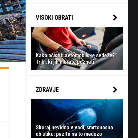
VISOKI OBRATI
Kako očistiti avtomobilske sedeže?
Triki, ki jih morate poznati
ZDRAVJE
Skoraj nevidna v vodi, smrtonosna
ob stiku: pazite na to meduzo