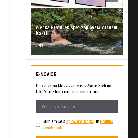
Alenka Bratušek spet zaplavala v ledeni
Kokri
FIT
E-NOVICE
Prijavi se na Moskisvet e-novičke in bodi na
tekočem z lepotnimi in modnimi trendi.
Strinjam se s
splošnimi pogoji
in
Politiko
zasebnosti
.