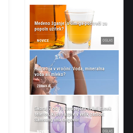
Medeno žganje: s čim ga postreči za
popoln užitek?
OGLAS
NOVICE
Hidracija v vročini: Voda, mineralna
voda ali mleko?
ZDRAVJE
Skoraj 7 od 10 Evropejcev si želi tanek
telefon, ki se razpre v velik zaslon:
Samsung ima odgovor
OGLAS
NOVICE