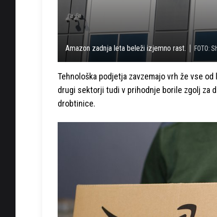
Amazon zadnja leta beleži izjemno rast.
FOTO: S
Tehnološka podjetja zavzemajo vrh že vse od l
drugi sektorji tudi v prihodnje borile zgolj z
drobtinice.