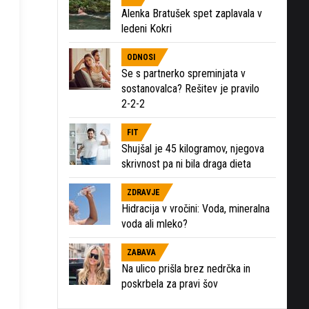
Alenka Bratušek spet zaplavala v
ledeni Kokri
ODNOSI
Se s partnerko spreminjata v
sostanovalca? Rešitev je pravilo
2-2-2
FIT
Shujšal je 45 kilogramov, njegova
skrivnost pa ni bila draga dieta
ZDRAVJE
Hidracija v vročini: Voda, mineralna
voda ali mleko?
ZABAVA
Na ulico prišla brez nedrčka in
poskrbela za pravi šov