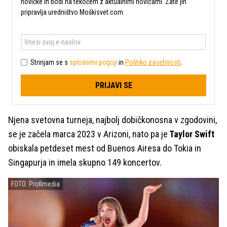
novičke in bodi na tekočem z aktualnimi novicami. Zate jih
pripravlja uredništvo Moškisvet.com.
Strinjam se s
splošnimi pogoji
in
Politiko zasebnosti
.
PRIJAVI SE
Njena svetovna turneja, najbolj dobičkonosna v zgodovini,
se je začela marca 2023 v Arizoni, nato pa je
Taylor Swift
obiskala petdeset mest od Buenos Airesa do Tokia in
Singapurja in imela skupno 149 koncertov.
FOTO: Profimedia