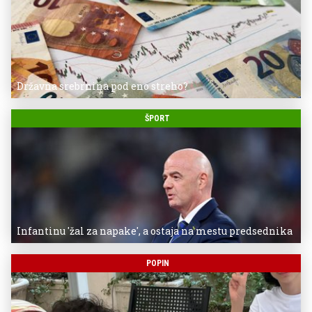
Državna srebrnina pod eno streho?
ŠPORT
Infantinu 'žal za napake', a ostaja na mestu predsednika
POPIN