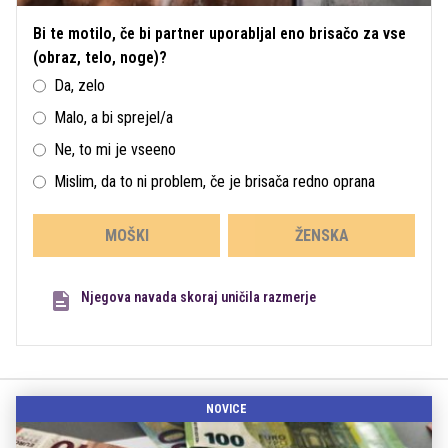
Bi te motilo, če bi partner uporabljal eno brisačo za vse
(obraz, telo, noge)?
Da, zelo
Malo, a bi sprejel/a
Ne, to mi je vseeno
Mislim, da to ni problem, če je brisača redno oprana
MOŠKI
ŽENSKA
Njegova navada skoraj uničila razmerje
NOVICE