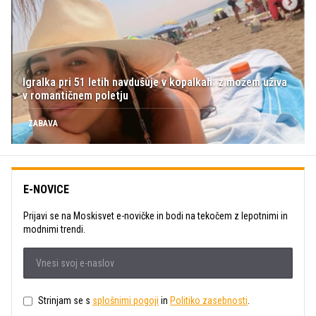
Igralka pri 51 letih navdušuje v kopalkah: z možem uživa
v romantičnem poletju
ZABAVA
E-NOVICE
Prijavi se na Moskisvet e-novičke in bodi na tekočem z lepotnimi in
modnimi trendi.
Strinjam se s
splošnimi pogoji
in
Politiko zasebnosti
.