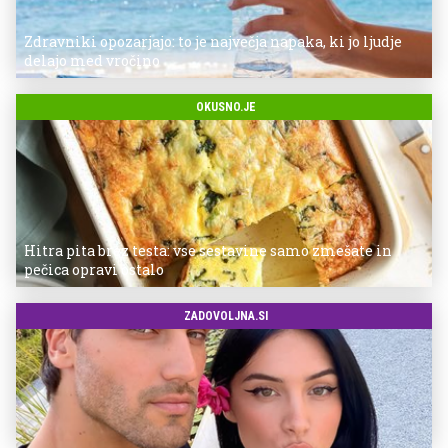
Zdravniki opozarjajo: to je največja napaka, ki jo ljudje
delajo med vročino
OKUSNO.JE
Hitra pita brez testa: vse sestavine samo zmešate in
pečica opravi ostalo
ZADOVOLJNA.SI