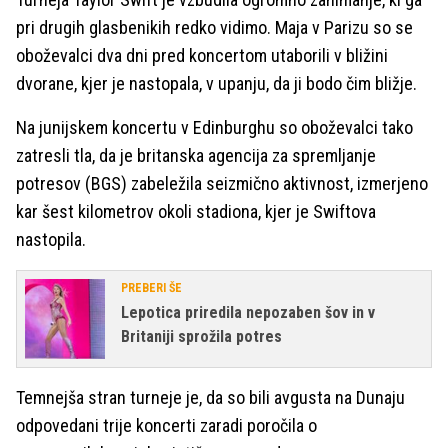
pri drugih glasbenikih redko vidimo. Maja v Parizu so se
oboževalci dva dni pred koncertom utaborili v bližini
dvorane, kjer je nastopala, v upanju, da ji bodo čim bližje.
Na junijskem koncertu v Edinburghu so oboževalci tako
zatresli tla, da je britanska agencija za spremljanje
potresov (BGS) zabeležila seizmično aktivnost, izmerjeno
kar šest kilometrov okoli stadiona, kjer je Swiftova
nastopila.
PREBERI ŠE
Lepotica priredila nepozaben šov in v
Britaniji sprožila potres
Temnejša stran turneje je, da so bili avgusta na Dunaju
odpovedani trije koncerti zaradi poročila o