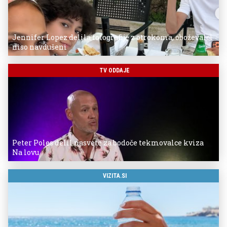
Jennifer Lopez delila fotografije z otrokoma, oboževalci
niso navdušeni
TV ODDAJE
Peter Poles delil nasvete za bodoče tekmovalce kviza
Na lovu
VIZITA.SI