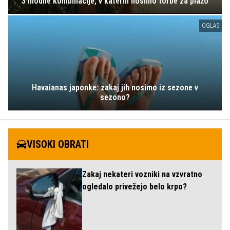
3 modne kombinacije, v katerih nosimo torbe za plažo
OGLAS
Havaianas japonke: zakaj jih nosimo iz sezone v
sezono?
VISOKI OBRATI
Zakaj nekateri vozniki na vzvratno
ogledalo privežejo belo krpo?