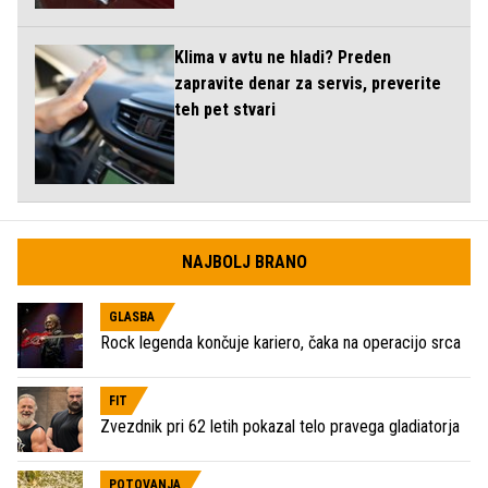
Klima v avtu ne hladi? Preden
zapravite denar za servis, preverite
teh pet stvari
NAJBOLJ BRANO
GLASBA
Rock legenda končuje kariero, čaka na operacijo srca
FIT
Zvezdnik pri 62 letih pokazal telo pravega gladiatorja
POTOVANJA