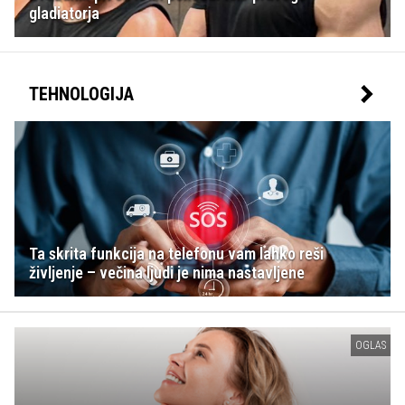
gladiatorja
TEHNOLOGIJA
Ta skrita funkcija na telefonu vam lahko reši
življenje – večina ljudi je nima nastavljene
OGLAS