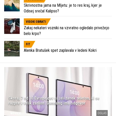
Skrivnostna jama na Mljetu: je to res kraj, kjer je
Odisej srečal Kalipso?
VISOKI OBRATI
Zakaj nekateri vozniki na vzvratno ogledalo privežejo
belo krpo?
FIT
Alenka Bratušek spet zaplavala v ledeni Kokri
Skoraj 7 od 10 Evropejcev si želi tanek telefon, ki se
razpre v velik zaslon: Samsung ima odgovor
OGLAS
NOVICE