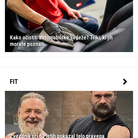
Kako očistiti avtomobilske sedeže? Triki, ki jih
morate poznati
FIT
Zvezdnik pri 62 letih pokazal telo pravega