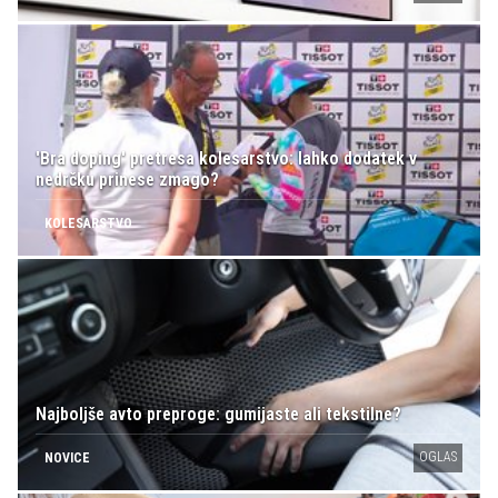
'Bra doping' pretresa kolesarstvo: lahko dodatek v
nedrčku prinese zmago?
KOLESARSTVO
Najboljše avto preproge: gumijaste ali tekstilne?
OGLAS
NOVICE