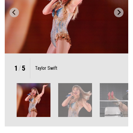
1
/
5
Taylor Swift