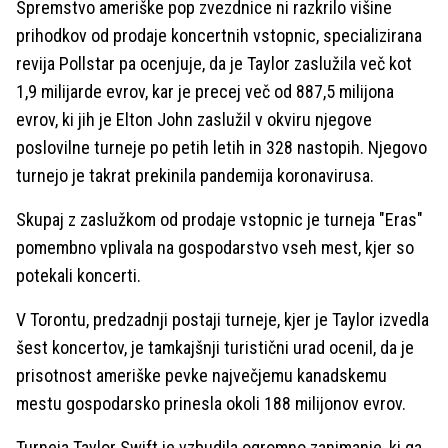
Spremstvo ameriške pop zvezdnice ni razkrilo višine
prihodkov od prodaje koncertnih vstopnic, specializirana
revija Pollstar pa ocenjuje, da je Taylor zaslužila več kot
1,9 milijarde evrov, kar je precej več od 887,5 milijona
evrov, ki jih je Elton John zaslužil v okviru njegove
poslovilne turneje po petih letih in 328 nastopih. Njegovo
turnejo je takrat prekinila pandemija koronavirusa.
Skupaj z zaslužkom od prodaje vstopnic je turneja "Eras"
pomembno vplivala na gospodarstvo vseh mest, kjer so
potekali koncerti.
V Torontu, predzadnji postaji turneje, kjer je Taylor izvedla
šest koncertov, je tamkajšnji turistični urad ocenil, da je
prisotnost ameriške pevke največjemu kanadskemu
mestu gospodarsko prinesla okoli 188 milijonov evrov.
Turneja Taylor Swift je vzbudila ogromno zanimanje, ki ga