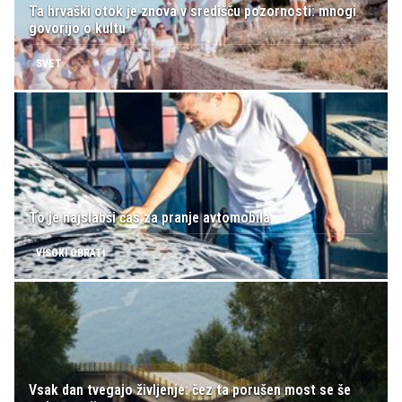
Ta hrvaški otok je znova v središču pozornosti: mnogi
govorijo o kultu
SVET
To je najslabši čas za pranje avtomobila
VISOKI OBRATI
Vsak dan tvegajo življenje: čez ta porušen most se še