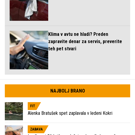
Klima v avtu ne hladi? Preden
zapravite denar za servis, preverite
teh pet stvari
NAJBOLJ BRANO
FIT
Alenka Bratušek spet zaplavala v ledeni Kokri
ZABAVA