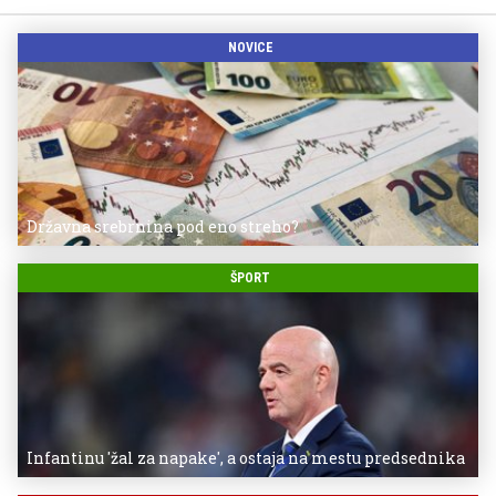
NOVICE
Državna srebrnina pod eno streho?
ŠPORT
Infantinu 'žal za napake', a ostaja na mestu predsednika