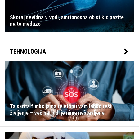
Skoraj nevidna v vodi, smrtonosna ob stiku: pazite
na to meduzo
TEHNOLOGIJA
Ta skrita funkcija na telefonu vam lahko reši
življenje – večina ljudi je nima nastavljene