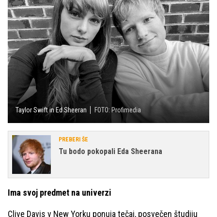
Taylor Swift in Ed Sheeran
FOTO: Profimedia
PREBERI ŠE
Tu bodo pokopali Eda Sheerana
Ima svoj predmet na univerzi
Clive Davis v New Yorku ponuja tečaj, posvečen študiju