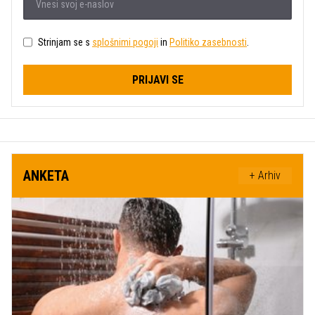
Strinjam se s
splošnimi pogoji
in
Politiko zasebnosti
.
PRIJAVI SE
ANKETA
+ Arhiv