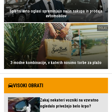
Spletni avto oglasi spreminjajo način nakupa in prodaje
avtomobilov
OGLAS
3 modne kombinacije, v katerih nosimo torbe za plažo
VISOKI OBRATI
Zakaj nekateri vozniki na vzvratno
ogledalo privežejo belo krpo?