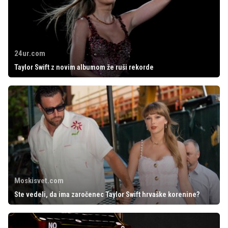
24ur.com
Taylor Swift z novim albumom že ruši rekorde
Moskisvet.com
Ste vedeli, da ima zaročenec Taylor Swift hrvaške korenine?