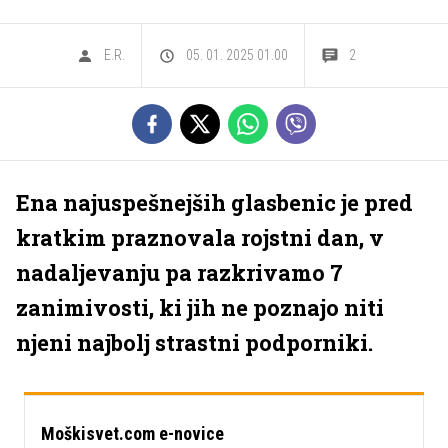
E.R.
05. 01. 2025 01.00
2
Ena najuspešnejših glasbenic je pred
kratkim praznovala rojstni dan, v
nadaljevanju pa razkrivamo 7
zanimivosti, ki jih ne poznajo niti
njeni najbolj strastni podporniki.
Moškisvet.com e-novice