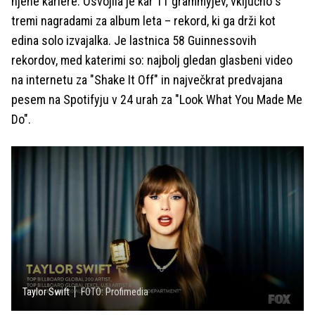
njene kariere. Osvojila je kar 11 grammyjev, vključno s
tremi nagradami za album leta – rekord, ki ga drži kot
edina solo izvajalka. Je lastnica 58 Guinnessovih
rekordov, med katerimi so: najbolj gledan glasbeni video
na internetu za "Shake It Off" in največkrat predvajana
pesem na Spotifyju v 24 urah za "Look What You Made Me
Do".
Taylor Swift
FOTO: Profimedia