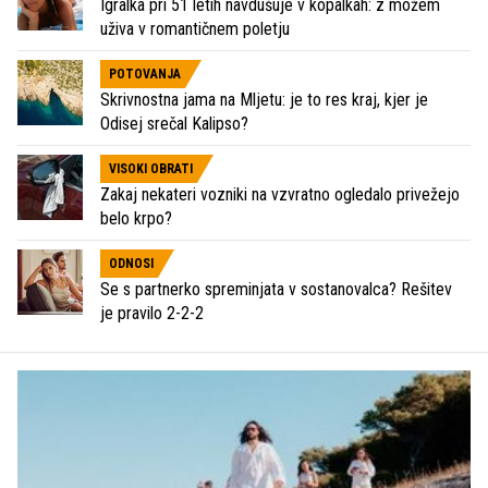
Igralka pri 51 letih navdušuje v kopalkah: z možem
uživa v romantičnem poletju
POTOVANJA
Skrivnostna jama na Mljetu: je to res kraj, kjer je
Odisej srečal Kalipso?
VISOKI OBRATI
Zakaj nekateri vozniki na vzvratno ogledalo privežejo
belo krpo?
ODNOSI
Se s partnerko spreminjata v sostanovalca? Rešitev
je pravilo 2-2-2