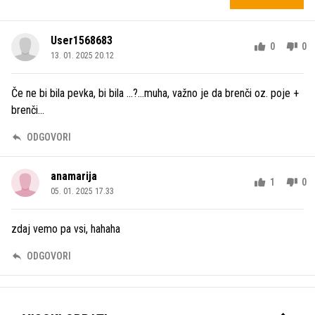
User1568683
0
0
13. 01. 2025 20.12
Če ne bi bila pevka, bi bila ...?...muha, važno je da brenči oz. poje +
brenči...
ODGOVORI
anamarija
1
0
05. 01. 2025 17.33
zdaj vemo pa vsi, hahaha
ODGOVORI