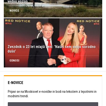
vedno vozijo
NOVICE
Zvezdnik o 23 let mlajši ženi: 'Našel sem svojo sorodno
dušo'
ODNOSI
E-NOVICE
Prijavi se na Moskisvet e-novičke in bodi na tekočem z lepotnimi in
modnimi trendi.