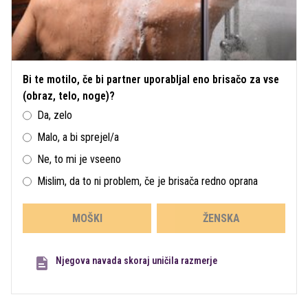
Bi te motilo, če bi partner uporabljal eno brisačo za vse
(obraz, telo, noge)?
Da, zelo
Malo, a bi sprejel/a
Ne, to mi je vseeno
Mislim, da to ni problem, če je brisača redno oprana
MOŠKI
ŽENSKA
Njegova navada skoraj uničila razmerje