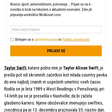
Novice, šport, avtomobilizem, potovanja ... Prijavi se na e-
novičke in bodi na tekočem z aktualnimi novicami. Zate jih
pripravlja uredništvo Moškisvet.com.
Strinjam se s
splošnimi pogoji
in
Politiko zasebnosti
.
PRIJAVI SE
Taylor Swift
, katere polno ime je
Taylor Alison Swift
, je
prešla pot od skromnih začetkov kot mlada country pevka
do ene najbolj znanih in uspešnih umetnic vseh časov.
Rodila se je leta 1989 v West Readingu v Pensilvaniji, pri
14 letih pa se je preselila v Nashville, da bi začela
glasbeno kariero. Njene oboževalce imenujejo swifties,
zvezdnica pa je 13. decembra praznovala 35. rojstni dan.