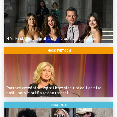
Hčerki slavnega igralca sta ukradli vso pozornost
MOSKISVET.COM
Partner zvezdnice izginil brez sledu: nikoli ga niso
našli, nato je prišla še ena tragedija
BIBALEZE.SI