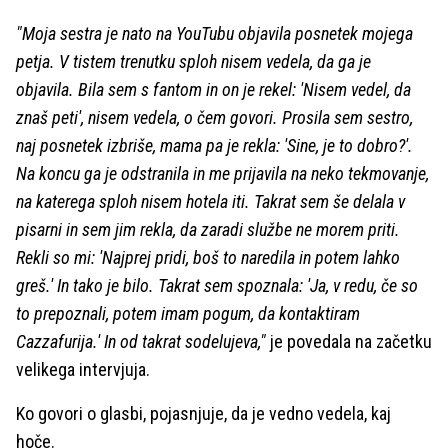
"Moja sestra je nato na YouTubu objavila posnetek mojega
petja. V tistem trenutku sploh nisem vedela, da ga je
objavila. Bila sem s fantom in on je rekel: 'Nisem vedel, da
znaš peti', nisem vedela, o čem govori. Prosila sem sestro,
naj posnetek izbriše, mama pa je rekla: 'Sine, je to dobro?'.
Na koncu ga je odstranila in me prijavila na neko tekmovanje,
na katerega sploh nisem hotela iti. Takrat sem še delala v
pisarni in sem jim rekla, da zaradi službe ne morem priti.
Rekli so mi: 'Najprej pridi, boš to naredila in potem lahko
greš.' In tako je bilo. Takrat sem spoznala: 'Ja, v redu, če so
to prepoznali, potem imam pogum, da kontaktiram
Cazzafurija.' In od takrat sodelujeva,"
je povedala na začetku
velikega intervjuja.
Ko govori o glasbi, pojasnjuje, da je vedno vedela, kaj
hoče.