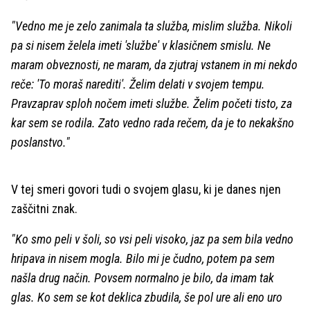
"Vedno me je zelo zanimala ta služba, mislim služba. Nikoli
pa si nisem želela imeti 'službe' v klasičnem smislu. Ne
maram obveznosti, ne maram, da zjutraj vstanem in mi nekdo
reče: 'To moraš narediti'. Želim delati v svojem tempu.
Pravzaprav sploh nočem imeti službe. Želim početi tisto, za
kar sem se rodila. Zato vedno rada rečem, da je to nekakšno
poslanstvo."
V tej smeri govori tudi o svojem glasu, ki je danes njen
zaščitni znak.
"Ko smo peli v šoli, so vsi peli visoko, jaz pa sem bila vedno
hripava in nisem mogla. Bilo mi je čudno, potem pa sem
našla drug način. Povsem normalno je bilo, da imam tak
glas. Ko sem se kot deklica zbudila, še pol ure ali eno uro