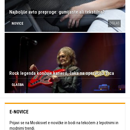
Najboljše avto preproge: gumijaste ali tekstilne?
OGLAS
NOVICE
Rock legenda končuje kariero, čaka na operacijo srca
GLASBA
E-NOVICE
Prijavi se na Moskisvet e-novičke in bodi na tekočem z lepotnimi in
modnimi trendi.