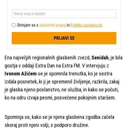
Strinjam se s
splošnimi pogoji
in
Politiko zasebnosti
.
PRIJAVI SE
Ena največjih regionalnih glasbenih zvezd,
Senidah
, je bila
gostja v oddaji Extra Dan na Extra FM. V intervjuju z
Ivonom Ažićem
se je spomnila trenutka, ko je sestra
izdala posnetek, ki ji je spremenil življenje, razkrila, zakaj
je glasba njeno poslanstvo, ne služba, in kako se počuti,
ko na odru izvaja pesmi, posvečene pokojnim staršem.
Spominja se, kako se je njena glasbena zgodba začela
skoraj proti njeni volji, s podporo družine.