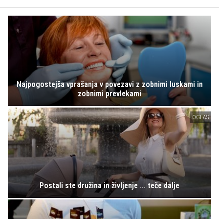
Najpogostejša vprašanja v povezavi z zobnimi luskami in
zobnimi prevlekami
OGLAS
Postali ste družina in življenje ... teče dalje