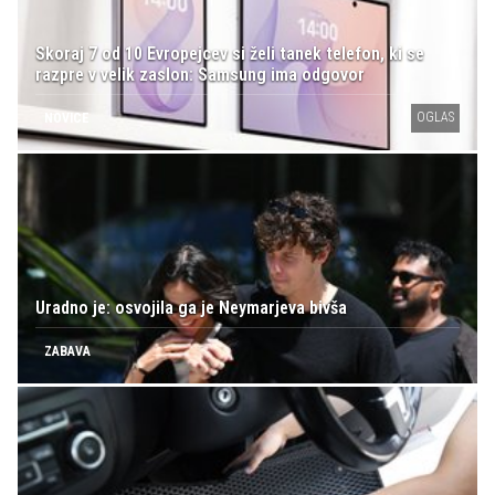
Skoraj 7 od 10 Evropejcev si želi tanek telefon, ki se
razpre v velik zaslon: Samsung ima odgovor
OGLAS
NOVICE
Uradno je: osvojila ga je Neymarjeva bivša
ZABAVA