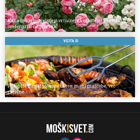
Kako dolgo potrebujejo vrtnice, da zrastejo? Vse o rasti,
cvetenju in negi vrtnic
VIZITA.SI
Pozabite na dolgočasno meso: manj maščobe, več
svežine