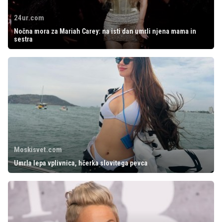
24ur.com
Nočna mora za Mariah Carey: na isti dan umrli njena mama in
sestra
Moskisvet.com
Umrla lepa vplivnica, hčerka slovitega pevca