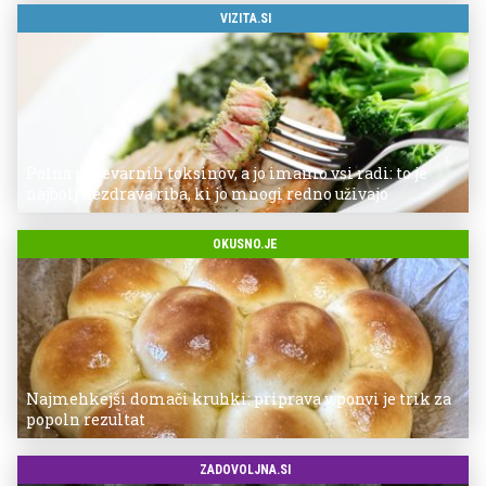
VIZITA.SI
Polna je nevarnih toksinov, a jo imamo vsi radi: to je
najbolj nezdrava riba, ki jo mnogi redno uživajo
OKUSNO.JE
Najmehkejši domači kruhki: priprava v ponvi je trik za
popoln rezultat
ZADOVOLJNA.SI