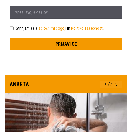
Strinjam se s
splošnimi pogoji
in
Politiko zasebnosti
.
PRIJAVI SE
ANKETA
+ Arhiv