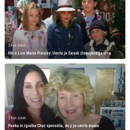
24ur.com
Hči o Lise Marie Presley: Umrla je zaradi zlomljenega srca
24ur.com
Pevka in igralka Cher sporočila, da ji je umrla mama