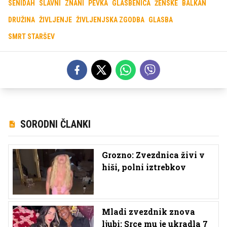
SENIDAH
SLAVNI
ZNANI
PEVKA
GLASBENICA
ŽENSKE
BALKAN
DRUŽINA
ŽIVLJENJE
ŽIVLJENJSKA ZGODBA
GLASBA
SMRT STARŠEV
SORODNI ČLANKI
Grozno: Zvezdnica živi v
hiši, polni iztrebkov
Mladi zvezdnik znova
ljubi: Srce mu je ukradla 7