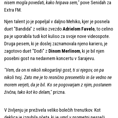
nisem mogla povedati, kako hripava sem,"
pove Senidah za
Extra FM.
Njen talent jo je popeljal v daljno Mehiko, kjer je posnela
duet "Bandida" z veliko zvezdo
Adrielom Favelo
, to celino
pa je uporabila tudi kot kuliso za svoje nove videospote.
Druga pesem, ki je doslej zaznamovala njeno kariero, je
zagotovo duet "Dođi" z
Dinom Merlinom
, ki je bil njen
posebni gost na nedavnem koncertu v Sarajevu.
"Vem, da on ni nikoli nikogaršnji gost, ti si njegov, on pa
nikoli tvoj. Zato me je to resnično presenetilo in še vedno ne
morem verjeti, da je bil. Ko se pogovarjam z njim, postanem
živčna, tako kot ko delam,"
prizna.
V življenju je preživela veliko bolečih trenutkov. Kot
deklica je izgubila očeta, ki je umrl v prometni nesreči,