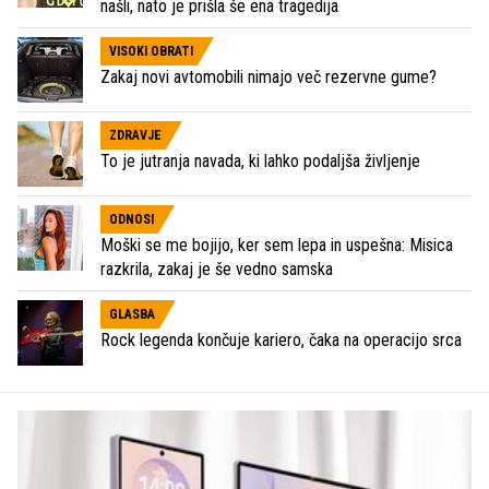
našli, nato je prišla še ena tragedija
VISOKI OBRATI
Zakaj novi avtomobili nimajo več rezervne gume?
ZDRAVJE
To je jutranja navada, ki lahko podaljša življenje
ODNOSI
Moški se me bojijo, ker sem lepa in uspešna: Misica
razkrila, zakaj je še vedno samska
GLASBA
Rock legenda končuje kariero, čaka na operacijo srca