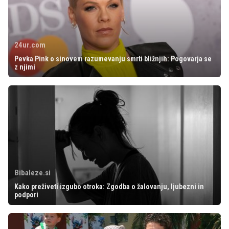
24ur.com
Pevka Pink o sinovem razumevanju smrti bližnjih: Pogovarja se
z njimi
Bibaleze.si
Kako preživeti izgubo otroka: Zgodba o žalovanju, ljubezni in
podpori