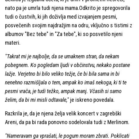
nato pa je umrla tudi njena mama.Odkrito je spregovorila
tudi o čustvih, ki jih doživlja med izvajanjem pesmi,
posvečenih svojim najdražjim na odru, vključno s tistimi z
albumov "Bez tebe" in "Za tebe", ki so posvetilo njeni
materi.
"Takrat mi je najbolje, da se umaknem stran, da nekam
pobegnem. Ko pogledam ljudi v občinstvu, nekako postane
lažje. Verjetno bi bilo veliko težje, če bi bila sama in bi
nenehno razmišljala o tem, ampak ko imaš nekoga, ki ti te
pesmi vrača, je tudi težko, ampak manj. Včasih si samo
želim, da bi mi misli odtavale,"
je iskreno povedala.
Razkrila je, da je njena želja velik koncert v zagrebški
Areni, da pa bi rada ponovno sodelovala tudi z Merlinom.
"Nameravam ga vprašati, le pogum moram zbrati. Poklicati