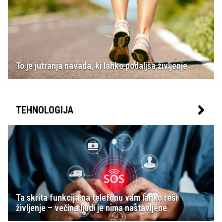
To je jutranja navada, ki lahko podaljša življenje
TEHNOLOGIJA
Ta skrita funkcija na telefonu vam lahko reši
življenje – večina ljudi je nima nastavljene