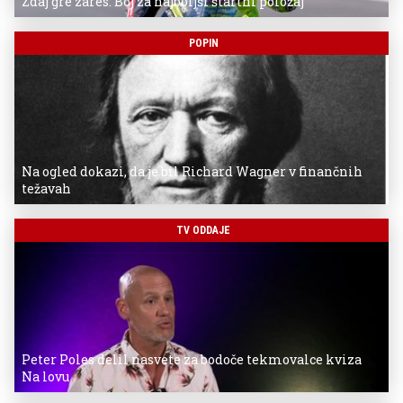
Zdaj gre zares: Boj za najboljši štartni položaj
POPIN
Na ogled dokazi, da je bil Richard Wagner v finančnih
težavah
TV ODDAJE
Peter Poles delil nasvete za bodoče tekmovalce kviza
Na lovu