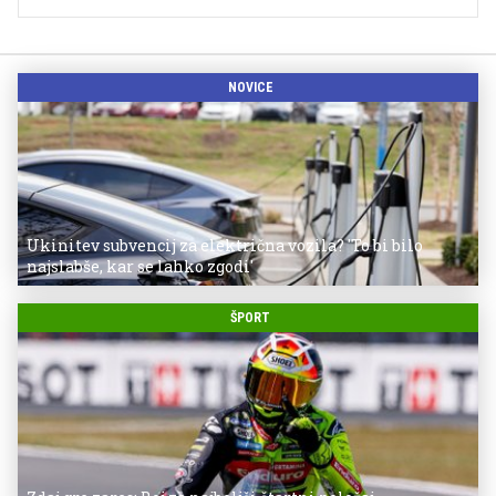
NOVICE
Ukinitev subvencij za električna vozila? 'To bi bilo
najslabše, kar se lahko zgodi'
ŠPORT