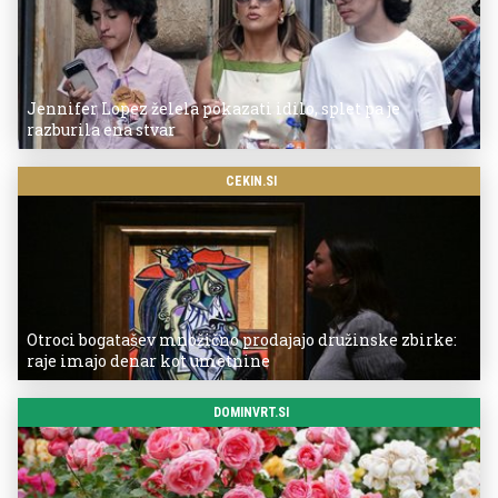
Jennifer Lopez želela pokazati idilo, splet pa je
razburila ena stvar
CEKIN.SI
Otroci bogatašev množično prodajajo družinske zbirke:
raje imajo denar kot umetnine
DOMINVRT.SI