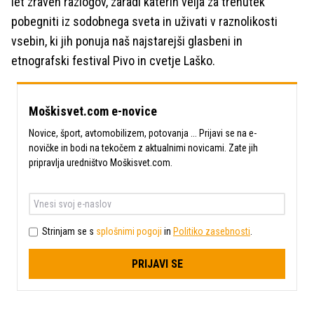
let zraven razlogov, zaradi katerih velja za trenutek
pobegniti iz sodobnega sveta in uživati v raznolikosti
vsebin, ki jih ponuja naš najstarejši glasbeni in
etnografski festival Pivo in cvetje Laško.
Moškisvet.com e-novice
Novice, šport, avtomobilizem, potovanja ... Prijavi se na e-
novičke in bodi na tekočem z aktualnimi novicami. Zate jih
pripravlja uredništvo Moškisvet.com.
Strinjam se s
splošnimi pogoji
in
Politiko zasebnosti
.
PRIJAVI SE