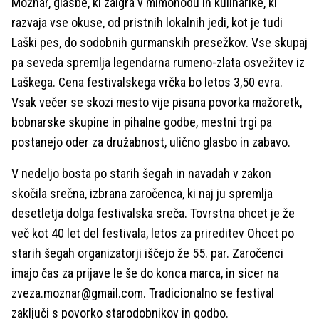
Možnar, glasbe, ki zaigra v mimohodu in kulinarike, ki
razvaja vse okuse, od pristnih lokalnih jedi, kot je tudi
Laški pes, do sodobnih gurmanskih presežkov. Vse skupaj
pa seveda spremlja legendarna rumeno-zlata osvežitev iz
Laškega. Cena festivalskega vrčka bo letos 3,50 evra.
Vsak večer se skozi mesto vije pisana povorka mažoretk,
bobnarske skupine in pihalne godbe, mestni trgi pa
postanejo oder za družabnost, ulično glasbo in zabavo.
V nedeljo bosta po starih šegah in navadah v zakon
skočila srečna, izbrana zaročenca, ki naj ju spremlja
desetletja dolga festivalska sreča. Tovrstna ohcet je že
več kot 40 let del festivala, letos za prireditev Ohcet po
starih šegah organizatorji iščejo že 55. par. Zaročenci
imajo čas za prijave le še do konca marca, in sicer na
zveza.moznar@gmail.com. Tradicionalno se festival
zaključi s povorko starodobnikov in godbo.