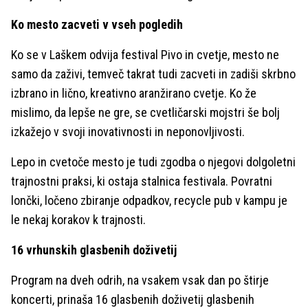
Ko mesto zacveti v vseh pogledih
Ko se v Laškem odvija festival Pivo in cvetje, mesto ne
samo da zaživi, temveč takrat tudi zacveti in zadiši skrbno
izbrano in lično, kreativno aranžirano cvetje. Ko že
mislimo, da lepše ne gre, se cvetličarski mojstri še bolj
izkažejo v svoji inovativnosti in neponovljivosti.
Lepo in cvetoče mesto je tudi zgodba o njegovi dolgoletni
trajnostni praksi, ki ostaja stalnica festivala. Povratni
lončki, ločeno zbiranje odpadkov, recycle pub v kampu je
le nekaj korakov k trajnosti.
16 vrhunskih glasbenih doživetij
Program na dveh odrih, na vsakem vsak dan po štirje
koncerti, prinaša 16 glasbenih doživetij glasbenih