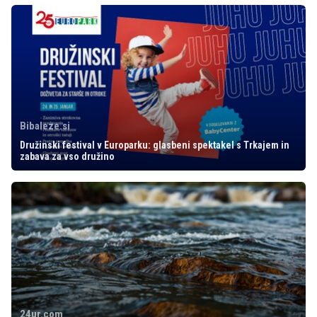
Bibaleze.si
Družinski festival v Europarku: glasbeni spektakel s Trkajem in
zabava za vso družino
24ur.com