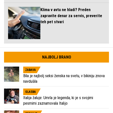
Klima v avtu ne hladi? Preden
zapravite denar za servis, preverite
teh pet stvari
NAJBOLJ BRANO
ZABAVA
Bila je najbolj seksi ženska na svetu, v bikiniju znova
navdušila
GLASBA
Italija žaluje: Umrla je legenda, ki je s svojimi
pesmimi zaznamovala Italijo