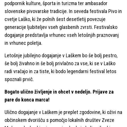
podpornik kulture, športa in turizma ter ambasador
slovenske pivovarske tradicije. In seveda festivala Pivo in
cvetje Laško, ki že polnih šest desetletij povezuje
generacije ljubiteljev vseh glasbenih zvrsti. Festivalsko
dogajanje predstavlja vrhunec vseh letošnjih praznovanj
in vrhunec poletja.
Letošnje jubilejno dogajanje v Laškem bo še bolj pestro,
še bolj živahno in še bolj privlačno za vse, ki se v Laško
radi vračajo in za tiste, ki bodo legendarni festival letos
spoznali prvič.
Bogato ulično življenje in ohcet v nedeljo. Prijave za
pare do konca marca!
Ulično dogajanje v Laškem je preplet zgodovine, ki oživi na
občinskem dvorišču s pomočjo lokalnih društev Zveze