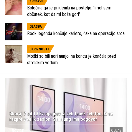
ZDRAVJE
Bolečina ga je priklenila na posteljo: 'Imel sem
občutek, kot da mi koža gori'
GLASBA
Rock legenda končuje kariero, čaka na operacijo srca
SKRIVNOSTI
Moški so bili nori nanjo, na koncu je končala pred
strelskim vodom
Skoraj 7 od 10 Evropejcev si želi tanek telefon, ki se
razpre v velik zaslon: Samsung ima odgovor
OGLAS
NOVICE