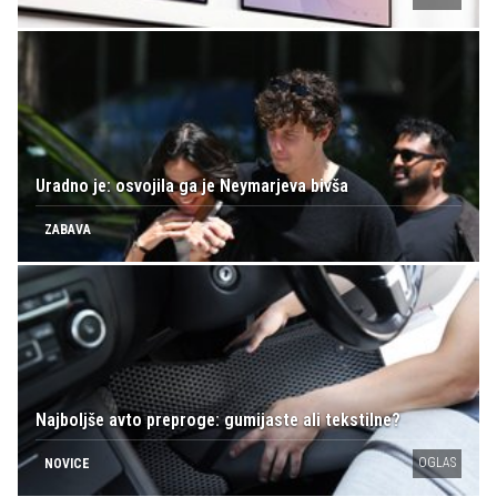
Uradno je: osvojila ga je Neymarjeva bivša
ZABAVA
Najboljše avto preproge: gumijaste ali tekstilne?
OGLAS
NOVICE