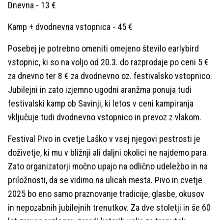
Dnevna - 13 €
Kamp + dvodnevna vstopnica - 45 €
Posebej je potrebno omeniti omejeno število earlybird
vstopnic, ki so na voljo od 20.3. do razprodaje po ceni 5 €
za dnevno ter 8 € za dvodnevno oz. festivalsko vstopnico.
Jubilejni in zato izjemno ugodni aranžma ponuja tudi
festivalski kamp ob Savinji, ki letos v ceni kampiranja
vključuje tudi dvodnevno vstopnico in prevoz z vlakom.
Festival Pivo in cvetje Laško v vsej njegovi pestrosti je
doživetje, ki mu v bližnji ali daljni okolici ne najdemo para.
Zato organizatorji močno upajo na odlično udeležbo in na
priložnosti, da se vidimo na ulicah mesta. Pivo in cvetje
2025 bo eno samo praznovanje tradicije, glasbe, okusov
in nepozabnih jubilejnih trenutkov. Za dve stoletji in še 60