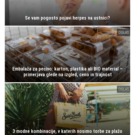
Se vam pogosto pojavi herpes na ustnici?
OGLAS
Embalaža za pecivo: karton, plastika ali BIO material –
primerjava glede na izgled, ceno in trajnost
OGLAS
3 modne kombinacije, v katerih nosimo torbe za plažo