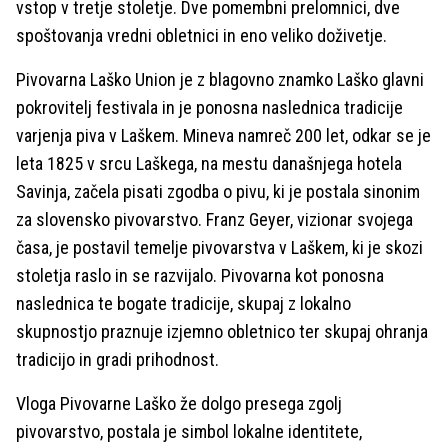
vstop v tretje stoletje. Dve pomembni prelomnici, dve
spoštovanja vredni obletnici in eno veliko doživetje.
Pivovarna Laško Union je z blagovno znamko Laško glavni
pokrovitelj festivala in je ponosna naslednica tradicije
varjenja piva v Laškem. Mineva namreč 200 let, odkar se je
leta 1825 v srcu Laškega, na mestu današnjega hotela
Savinja, začela pisati zgodba o pivu, ki je postala sinonim
za slovensko pivovarstvo. Franz Geyer, vizionar svojega
časa, je postavil temelje pivovarstva v Laškem, ki je skozi
stoletja raslo in se razvijalo. Pivovarna kot ponosna
naslednica te bogate tradicije, skupaj z lokalno
skupnostjo praznuje izjemno obletnico ter skupaj ohranja
tradicijo in gradi prihodnost.
Vloga Pivovarne Laško že dolgo presega zgolj
pivovarstvo, postala je simbol lokalne identitete,