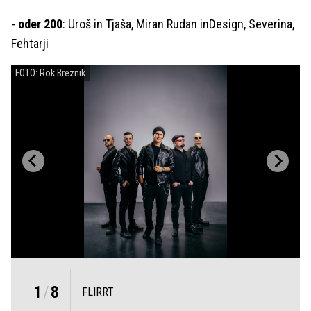
-
oder 200
: Uroš in Tjaša, Miran Rudan inDesign, Severina,
Fehtarji
FOTO: Rok Breznik
1
/
8
FLIRRT