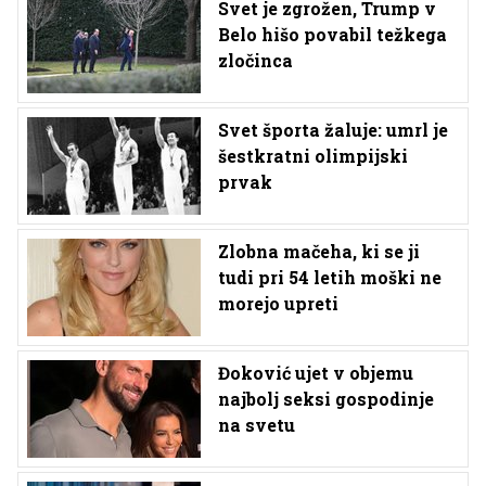
Svet je zgrožen, Trump v
Belo hišo povabil težkega
zločinca
Svet športa žaluje: umrl je
šestkratni olimpijski
prvak
Zlobna mačeha, ki se ji
tudi pri 54 letih moški ne
morejo upreti
Đoković ujet v objemu
najbolj seksi gospodinje
na svetu