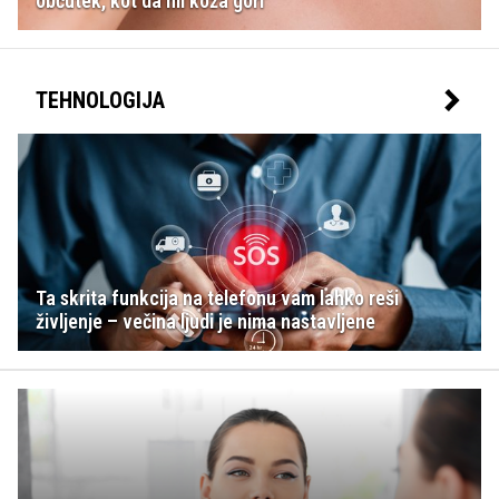
občutek, kot da mi koža gori'
TEHNOLOGIJA
Ta skrita funkcija na telefonu vam lahko reši
življenje – večina ljudi je nima nastavljene