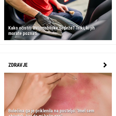
Kako očistiti avtomobilske sedeže? Triki, ki jih
morate poznati
ZDRAVJE
Bolečina ga je priklenila na posteljo: 'Imel sem