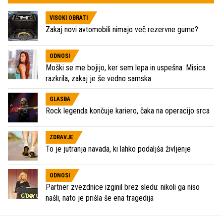
VISOKI OBRATI
Zakaj novi avtomobili nimajo več rezervne gume?
ODNOSI
Moški se me bojijo, ker sem lepa in uspešna: Misica
razkrila, zakaj je še vedno samska
GLASBA
Rock legenda končuje kariero, čaka na operacijo srca
ZDRAVJE
To je jutranja navada, ki lahko podaljša življenje
ODNOSI
Partner zvezdnice izginil brez sledu: nikoli ga niso
našli, nato je prišla še ena tragedija