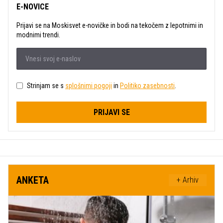
E-NOVICE
Prijavi se na Moskisvet e-novičke in bodi na tekočem z lepotnimi in
modnimi trendi.
Strinjam se s
splošnimi pogoji
in
Politiko zasebnosti
.
PRIJAVI SE
ANKETA
+ Arhiv