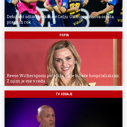
Debitant odločil tekmo v Celju: Olimpija znova ostala
praznih rok
POPIN
Reese Witherspoon potrdila, da je bil oče hospitaliziran:
Z njim je vse v redu
TV ODDAJE