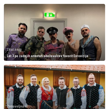
24ur.com
Let 3 po zadnjih anketah oboževalcev favorit Evrovizije
Zadovoljna.si