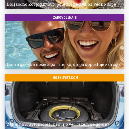
Bolj sočno kot jogurtovo: poletno pecivo, ki vedno uspe
ZADOVOLJNA.SI
Doma ga čaka noseča partnerka, on pa dopustuje z drugo
MOSKISVET.COM
Zakaj novi avtomobili nimajo več rezervne gume?