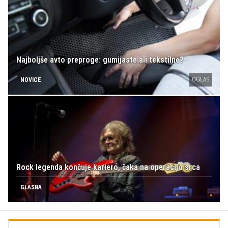
Najboljše avto preproge: gumijaste ali tekstilne?
OGLAS
NOVICE
Rock legenda končuje kariero, čaka na operacijo srca
GLASBA