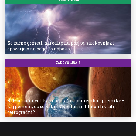
Ko začne grmeti, naredite najprej to: strokovnjaki
opozarjajo na pogosto napako
ZADOVOLJNA.SI
Retrogradni velikani prinašajo pomembne premike –
kaj pomeni, da so Saturn, Neptun in Pluton hkrati
retrogradni?