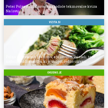
Peter Poles delil nasvete za bodoče tekmovalce kviza
Na lovu
VIZITA.SI
Polna je nevarnih toksinov, a jo imamo vsi radi: to je
najbolj nezdrava riba, ki jo mnogi redno uživajo
OKUSNO.JE