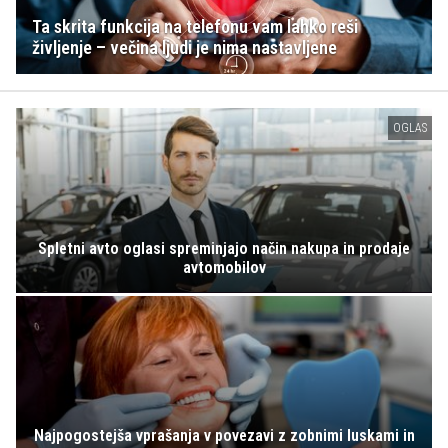
Ta skrita funkcija na telefonu vam lahko reši
življenje – večina ljudi je nima nastavljene
OGLAS
Spletni avto oglasi spreminjajo način nakupa in prodaje
avtomobilov
Najpogostejša vprašanja v povezavi z zobnimi luskami in