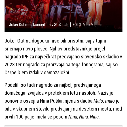
Joker Out med koncertom v Stožicah
FOTO: Miro Majcen
Joker Out na dogodku niso bili prisotni, saj v tujini
snemajo novo ploščo. Njihov predstavnik je prejel
nagrado IPF za največkrat predvajano slovensko skladbo v
2023 ter nagrado za proizvajalca tega fonograma, saj so
Carpe Diem izdali v samozaložbi.
Podelili so tudi nagrado za najbolj predvajanega
domačega izvajalca v preteklem letu nasploh. Naziv je
ponovno osvojila Nina Pušlar, njena skladba
Malo, malo
je
bila v skupnem številu predvajanj na desetem mestu, med
prvih 100 pa je imela še pesem
Nina, Nina, Nina
.