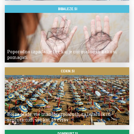
BIBALEZE.SI
Poporodno izpadanje las: kaj je normalno in kako si
pomagati
CEKIN.SI
Boj za plaže: vse manj brezplačnih, za ležalnik in
senčnik tudi več kot 40 evrov
DOMINVRT.SI