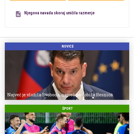
Njegova navada skoraj uničila razmerje
NOVICE
Največ je vložila Svoboda, največ pa dobila Resnica
ŠPORT