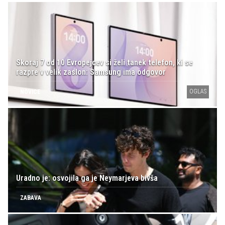
Skoraj 7 od 10 Evropejcev si želi tanek telefon, ki se
razpre v velik zaslon: Samsung ima odgovor
OGLAS
NOVICE
Uradno je: osvojila ga je Neymarjeva bivša
ZABAVA