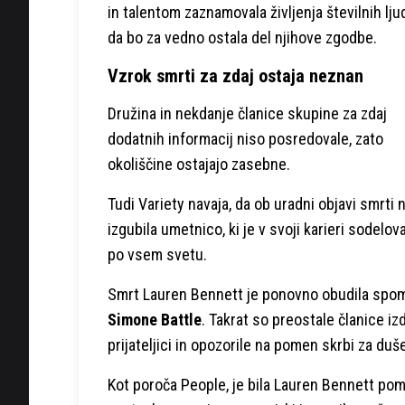
in talentom zaznamovala življenja številnih ljud
da bo za vedno ostala del njihove zgodbe.
Vzrok smrti za zdaj ostaja neznan
Družina in nekdanje članice skupine za zdaj
dodatnih informacij niso posredovale, zato
okoliščine ostajajo zasebne.
Tudi Variety navaja, da ob uradni objavi smrti n
izgubila umetnico, ki je v svoji karieri sodelo
po vsem svetu.
Smrt Lauren Bennett je ponovno obudila spomin
Simone Battle
. Takrat so preostale članice i
prijateljici in opozorile na pomen skrbi za duš
Kot poroča People, je bila Lauren Bennett pom