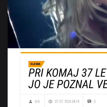
GLASBA
PRI KOMAJ 37 LE
JO JE POZNAL V
B.R.
07. 07. 2026 08.19
0