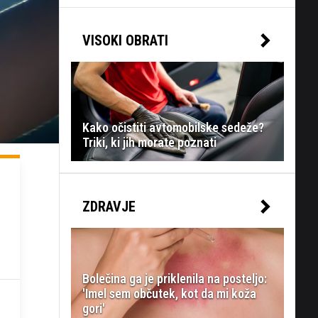
VISOKI OBRATI
Kako očistiti avtomobilske sedeže?
Triki, ki jih morate poznati
ZDRAVJE
Bolečina ga je priklenila na posteljo:
'Imel sem občutek, kot da mi koža
gori'