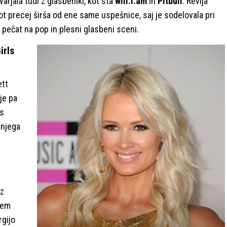
rjala tudi z glasbeniki, kot sta
will.i.am
in
Pitbull
. Revija
pot precej širša od ene same uspešnice, saj je sodelovala pri
pečat na pop in plesni glasbeni sceni.
irls
ett
je pa
 s
šnjega
p
 z
tem
rgijo