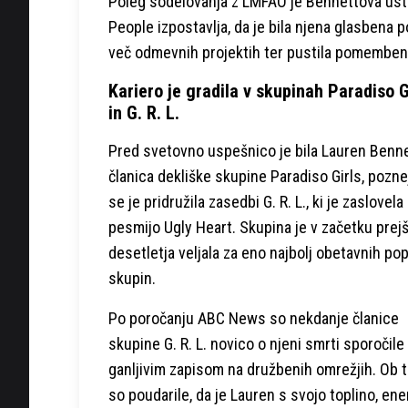
Poleg sodelovanja z LMFAO je Bennettova ustva
People izpostavlja, da je bila njena glasbena 
več odmevnih projektih ter pustila pomemben 
Kariero je gradila v skupinah Paradiso G
in G. R. L.
Pred svetovno uspešnico je bila Lauren Benn
članica dekliške skupine Paradiso Girls, pozne
se je pridružila zasedbi G. R. L., ki je zaslovela
pesmijo Ugly Heart. Skupina je v začetku prej
desetletja veljala za eno najbolj obetavnih po
skupin.
Po poročanju ABC News so nekdanje članice
skupine G. R. L. novico o njeni smrti sporočile
ganljivim zapisom na družbenih omrežjih. Ob 
so poudarile, da je Lauren s svojo toplino, ene