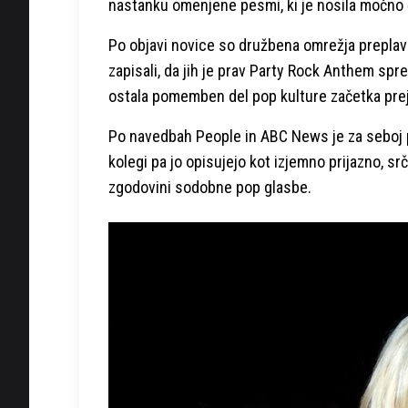
nastanku omenjene pesmi, ki je nosila močno 
Po objavi novice so družbena omrežja preplavi
zapisali, da jih je prav Party Rock Anthem spr
ostala pomemben del pop kulture začetka prej
Po navedbah People in ABC News je za seboj
kolegi pa jo opisujejo kot izjemno prijazno, sr
zgodovini sodobne pop glasbe.