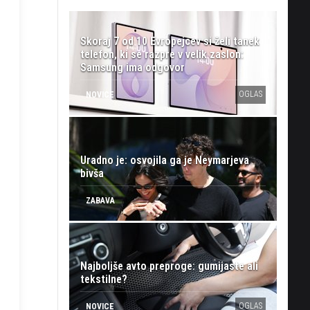
Skoraj 7 od 10 Evropejcev si želi tanek
telefon, ki se razpre v velik zaslon:
Samsung ima odgovor
OGLAS
NOVICE
Uradno je: osvojila ga je Neymarjeva
bivša
ZABAVA
Najboljše avto preproge: gumijaste ali
tekstilne?
OGLAS
NOVICE