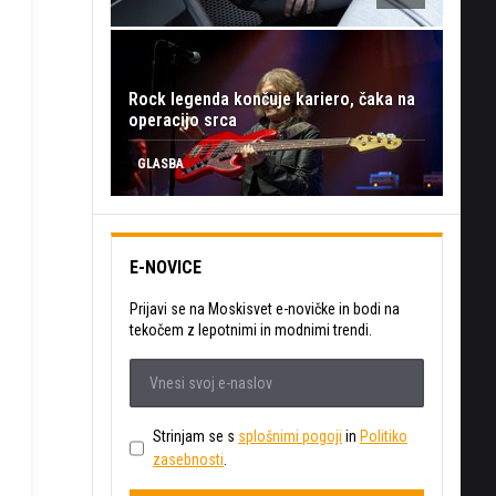
Rock legenda končuje kariero, čaka na
operacijo srca
GLASBA
E-NOVICE
Prijavi se na Moskisvet e-novičke in bodi na
tekočem z lepotnimi in modnimi trendi.
Strinjam se s
splošnimi pogoji
in
Politiko
zasebnosti
.