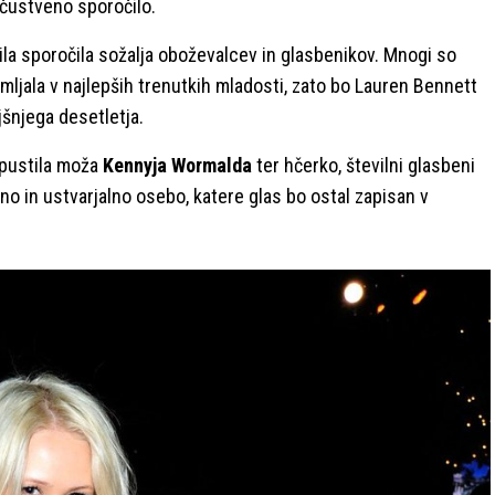
čustveno sporočilo.
la sporočila sožalja oboževalcev in glasbenikov. Mnogi so
emljala v najlepših trenutkih mladosti, zato bo Lauren Bennett
šnjega desetletja.
 pustila moža
Kennyja Wormalda
ter hčerko, številni glasbeni
čno in ustvarjalno osebo, katere glas bo ostal zapisan v