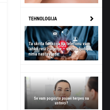
TEHNOLOGIJA
Ta skrita funkcija na telefonu vam
lahko reši življenje – večina ljudi je
nima nastavljene
Se vam pogosto pojavi herpes na
ustnici?