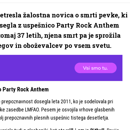
etresla žalostna novica o smrti pevke, ki
segla z uspešnico Party Rock Anthem
maj 37 letih, njena smrt pa je sprožila
egov in oboževalcev po vsem svetu.
co Party Rock Anthem
prepoznavnost dosegla leta 2011, ko je sodelovala pri
ke zasedbe LMFAO. Pesem je osvojila vrhove glasbenih
bolj prepoznavnih plesnih uspešnic tistega desetletja.