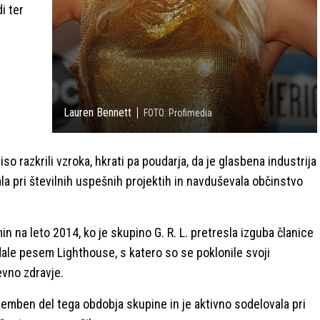
i ter
Lauren Bennett
FOTO: Profimedia
iso razkrili vzroka, hkrati pa poudarja, da je glasbena industrija
vala pri številnih uspešnih projektih in navduševala občinstvo
 na leto 2014, ko je skupino G. R. L. pretresla izguba članice
zdale pesem Lighthouse, s katero so se poklonile svoji
evno zdravje.
emben del tega obdobja skupine in je aktivno sodelovala pri