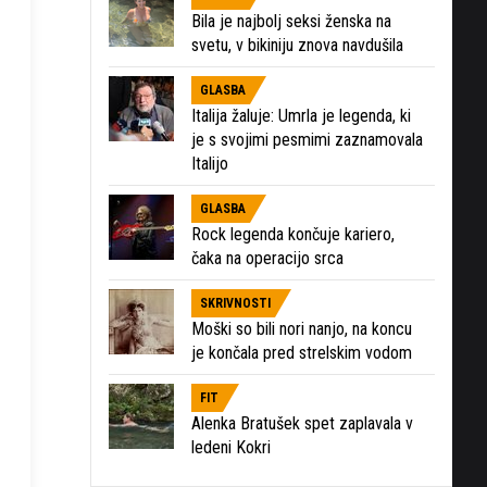
Bila je najbolj seksi ženska na
svetu, v bikiniju znova navdušila
GLASBA
Italija žaluje: Umrla je legenda, ki
je s svojimi pesmimi zaznamovala
Italijo
GLASBA
Rock legenda končuje kariero,
čaka na operacijo srca
SKRIVNOSTI
Moški so bili nori nanjo, na koncu
je končala pred strelskim vodom
FIT
Alenka Bratušek spet zaplavala v
ledeni Kokri