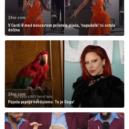
24ur.com
V Cardi B med koncertom priletela pijača, 'napadalki' ni ostala
dolžna
24ur.com
Pojoča papiga navdušeno: To je Gaga!