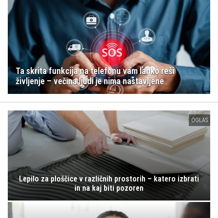
Ta skrita funkcija na telefonu vam lahko reši
življenje – večina ljudi je nima nastavljene
OGLAS
Lepilo za ploščice v različnih prostorih – katero izbrati
in na kaj biti pozoren