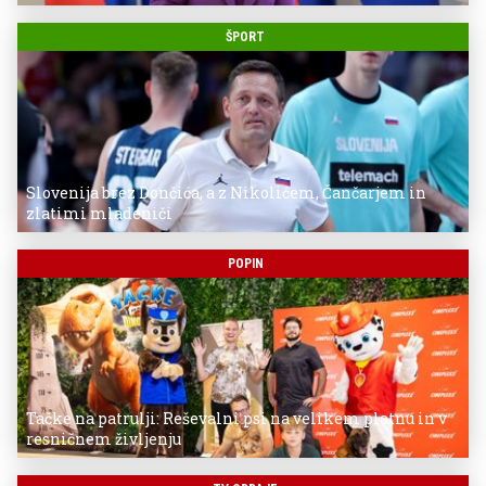
ŠPORT
Slovenija brez Dončića, a z Nikolićem, Čančarjem in
zlatimi mladeniči
POPIN
Tačke na patrulji: Reševalni psi na velikem platnu in v
resničnem življenju