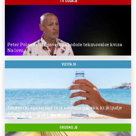
TV ODDAJE
Peter Poles delil nasvete za bodoče tekmovalce kviza
Na lovu
VIZITA.SI
Zdravniki opozarjajo: to je največja napaka, ki jo ljudje
delajo med vročino
OKUSNO.JE