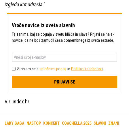
izgleda kot odrasla."
Vroče novice iz sveta slavnih
Te zanima, kaj se dogaja v svetu blišča in slave? Prijavi se na e-
novice, da ne boš zamudil česa pomembnega iz sveta estrade.
Strinjam se s
splošnimi pogoji
in
Politiko zasebnosti
.
PRIJAVI SE
Vir: index.hr
LADY GAGA
NASTOP
KONCERT
COACHELLA 2025
SLAVNI
ZNANI