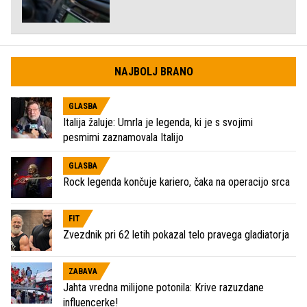
NAJBOLJ BRANO
GLASBA
Italija žaluje: Umrla je legenda, ki je s svojimi
pesmimi zaznamovala Italijo
GLASBA
Rock legenda končuje kariero, čaka na operacijo srca
FIT
Zvezdnik pri 62 letih pokazal telo pravega gladiatorja
ZABAVA
Jahta vredna milijone potonila: Krive razuzdane
influencerke!