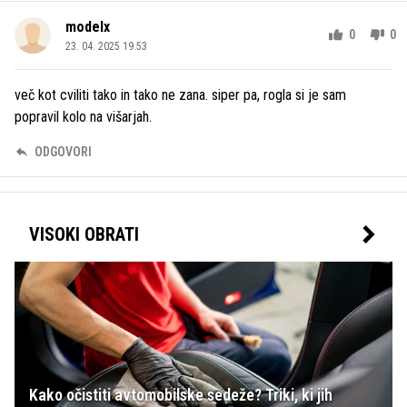
modelx
0
0
23. 04. 2025 19.53
več kot cviliti tako in tako ne zana. siper pa, rogla si je sam
popravil kolo na višarjah.
ODGOVORI
VISOKI OBRATI
Kako očistiti avtomobilske sedeže? Triki, ki jih