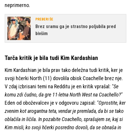
neprimerno.
PREBERI ŠE
Brez sramu ga je strastno poljubila pred
bivšim
Tarča kritik je bila tudi Kim Kardashian
Kim Kardashian je bila prav tako deležna tudi kritik, ker je
svoji hčerki North (11) dovolila obisk Coachelle brez nje.
V zdaj izbrisani temi na Redditu je en kritik vprašal:
"Se
komu zdi čudno, da gre 11-letna North West na Coachello?"
Eden od oboževalcev je v odgovoru zapisal:
"Oprostite, ker
zvenim kot arogantna teta, vendar je premlada, da bi se tako
oblačila in ličila. In pozabite Coachello, sprašujem se, kaj si
Kim misli, ko svoji hčerki posredno dovoli, da se obnaša in