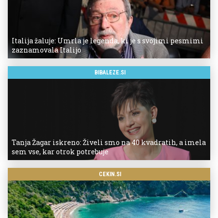
Italija žaluje: Umrla je legenda, ki je s svojimi pesmimi
zaznamovala Italijo
BIBALEZE.SI
Tanja Žagar iskreno: Živeli smo na 40 kvadratih, a imela
sem vse, kar otrok potrebuje
CEKIN.SI