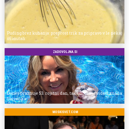
Puding brez kuhanja: preprost trik za pripravo v le nekaj
minutah
ZADOVOLJNA.SI
Danes praznuje 53. rojstni dan, tako dobro je videti znana
Slovenka
MOSKISVET.COM