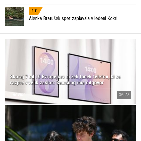
FIT
Alenka Bratušek spet zaplavala v ledeni Kokri
Skoraj 7 od 10 Evropejcev si želi tanek telefon, ki se
razpre v velik zaslon: Samsung ima odgovor
OGLAS
NOVICE