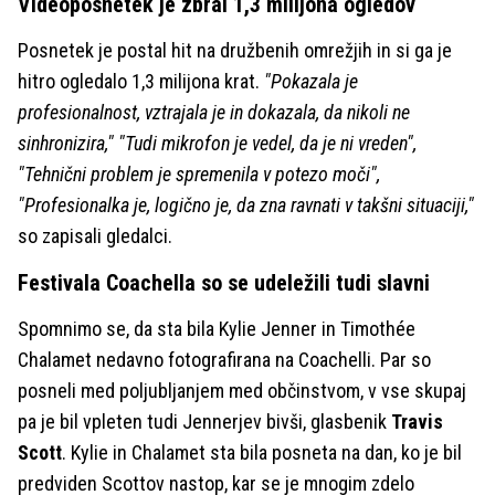
Videoposnetek je zbral 1,3 milijona ogledov
Posnetek je postal hit na družbenih omrežjih in si ga je
hitro ogledalo 1,3 milijona krat.
"Pokazala je
profesionalnost, vztrajala je in dokazala, da nikoli ne
sinhronizira," "Tudi mikrofon je vedel, da je ni vreden",
"Tehnični problem je spremenila v potezo moči",
"Profesionalka je, logično je, da zna ravnati v takšni situaciji,"
so zapisali gledalci.
Festivala Coachella so se udeležili tudi slavni
Spomnimo se, da sta bila Kylie Jenner in Timothée
Chalamet nedavno fotografirana na Coachelli. Par so
posneli med poljubljanjem med občinstvom, v vse skupaj
pa je bil vpleten tudi Jennerjev bivši, glasbenik
Travis
Scott
. Kylie in Chalamet sta bila posneta na dan, ko je bil
predviden Scottov nastop, kar se je mnogim zdelo