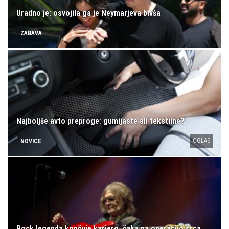
Uradno je: osvojila ga je Neymarjeva bivša
ZABAVA
Najboljše avto preproge: gumijaste ali tekstilne?
OGLAS
NOVICE
Rock legenda končuje kariero, čaka na operacijo srca