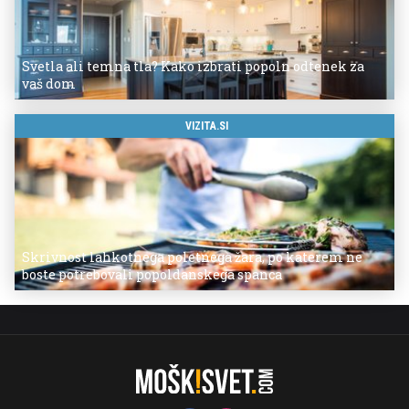
Svetla ali temna tla? Kako izbrati popoln odtenek za
vaš dom
VIZITA.SI
Skrivnost lahkotnega poletnega žara, po katerem ne
boste potrebovali popoldanskega spanca