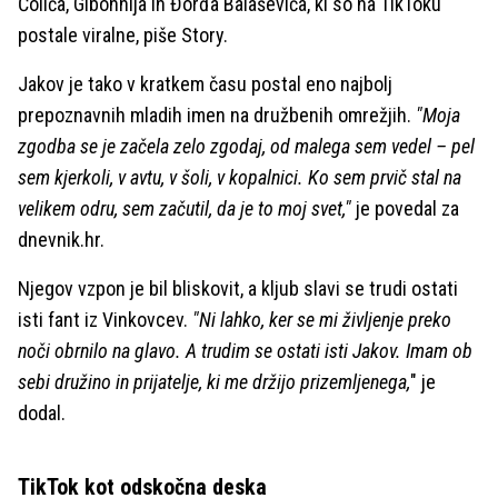
Čolića, Gibonnija in Đorđa Balaševića, ki so na TikToku
postale viralne, piše Story.
Jakov je tako v kratkem času postal eno najbolj
prepoznavnih mladih imen na družbenih omrežjih.
"Moja
zgodba se je začela zelo zgodaj, od malega sem vedel – pel
sem kjerkoli, v avtu, v šoli, v kopalnici. Ko sem prvič stal na
velikem odru, sem začutil, da je to moj svet,"
je povedal za
dnevnik.hr.
Njegov vzpon je bil bliskovit, a kljub slavi se trudi ostati
isti fant iz Vinkovcev.
"Ni lahko, ker se mi življenje preko
noči obrnilo na glavo. A trudim se ostati isti Jakov. Imam ob
sebi družino in prijatelje, ki me držijo prizemljenega,
" je
dodal.
TikTok kot odskočna deska