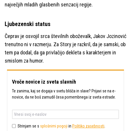
največjih mladih glasbenih senzacij regije.
Ljubezenski status
Čeprav je osvojil srca številnih oboževalk, Jakov Jozinović
trenutno ni v razmerju. Za Story je razkril, da je samski, ob
tem pa dodal, da ga privlačijo dekleta s karakterjem in
smislom za humor.
Vroče novice iz sveta slavnih
Te zanima, kaj se dogaja v svetu blišča in slave? Prijavi se na e-
novice, da ne boš zamudil česa pomembnega iz sveta estrade.
Strinjam se s
splošnimi pogoji
in
Politiko zasebnosti
.