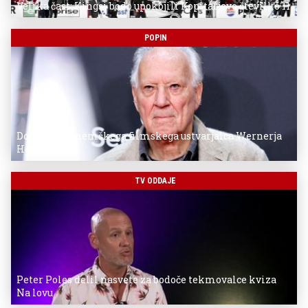
Velika čast: Kingsi bodo upokojili Kopitarjevo številko 11
POPIN
Donostia za nemškega filmskega ustvarjalca Wernerja
Herzoga
TV ODDAJE
Peter Poles delil nasvete za bodoče tekmovalce kviza
Na lovu