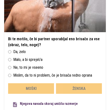
Bi te motilo, če bi partner uporabljal eno brisačo za vse
(obraz, telo, noge)?
Da, zelo
Malo, a bi sprejel/a
Ne, to mi je vseeno
Mislim, da to ni problem, če je brisača redno oprana
MOŠKI
ŽENSKA
Njegova navada skoraj uničila razmerje