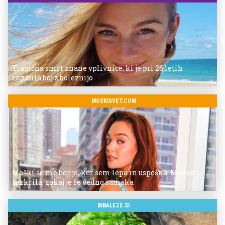
Tragična smrt znane vplivnice, ki je pri 26 letih
izgubila boj z boleznijo
MOSKISVET.COM
Moški se me bojijo, ker sem lepa in uspešna: Misica
razkrila, zakaj je še vedno samska
BIBALEZE.SI