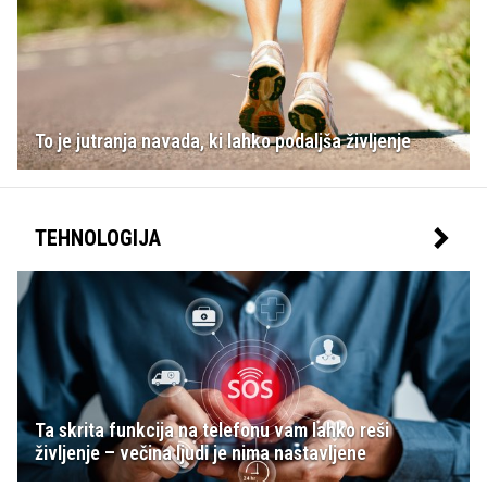
To je jutranja navada, ki lahko podaljša življenje
TEHNOLOGIJA
Ta skrita funkcija na telefonu vam lahko reši
življenje – večina ljudi je nima nastavljene