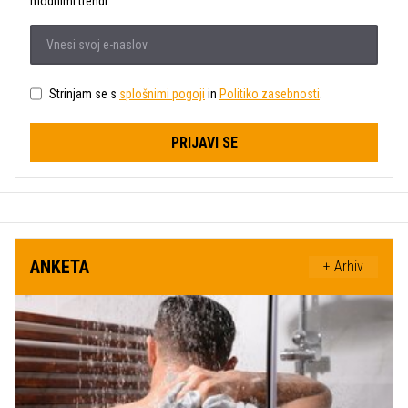
modnimi trendi.
Strinjam se s
splošnimi pogoji
in
Politiko zasebnosti
.
PRIJAVI SE
ANKETA
+ Arhiv