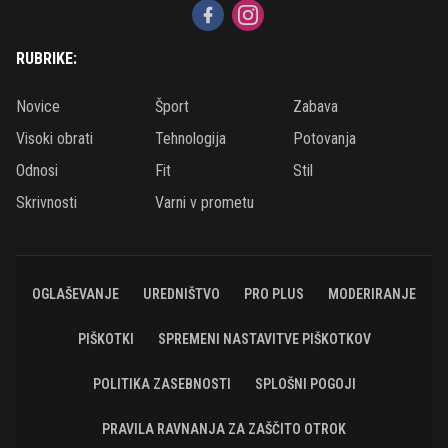
RUBRIKE:
Novice
Šport
Zabava
Visoki obrati
Tehnologija
Potovanja
Odnosi
Fit
Stil
Skrivnosti
Varni v prometu
OGLAŠEVANJE
UREDNIŠTVO
PRO PLUS
MODERIRANJE
PIŠKOTKI
SPREMENI NASTAVITVE PIŠKOTKOV
POLITIKA ZASEBNOSTI
SPLOŠNI POGOJI
PRAVILA RAVNANJA ZA ZAŠČITO OTROK