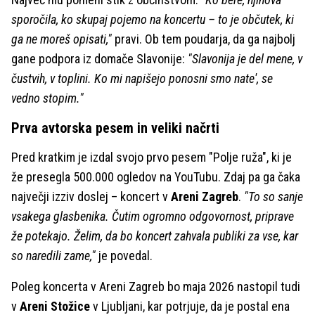
sporočila, ko skupaj pojemo na koncertu – to je občutek, ki
ga ne moreš opisati,"
pravi. Ob tem poudarja, da ga najbolj
gane podpora iz domače Slavonije:
"Slavonija je del mene, v
čustvih, v toplini. Ko mi napišejo ponosni smo nate', se
vedno stopim."
Prva avtorska pesem in veliki načrti
Pred kratkim je izdal svojo prvo pesem "Polje ruža", ki je
že presegla 500.000 ogledov na YouTubu. Zdaj pa ga čaka
največji izziv doslej – koncert v
Areni Zagreb
.
"To so sanje
vsakega glasbenika. Čutim ogromno odgovornost, priprave
že potekajo. Želim, da bo koncert zahvala publiki za vse, kar
so naredili zame,"
je povedal.
Poleg koncerta v Areni Zagreb bo maja 2026 nastopil tudi
v
Areni Stožice
v Ljubljani, kar potrjuje, da je postal ena