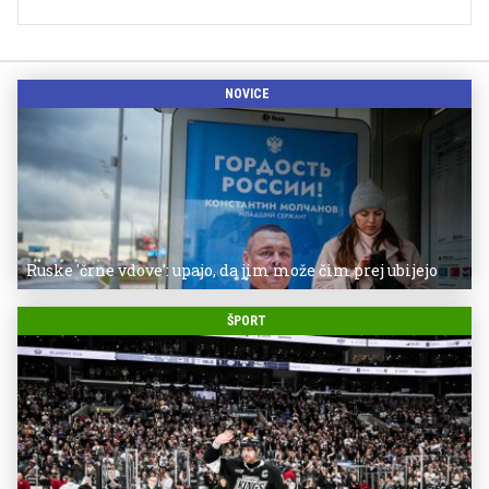
NOVICE
Ruske 'črne vdove': upajo, da jim može čim prej ubijejo
ŠPORT