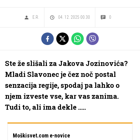
E.R.
04. 12. 2025 00.30
0
Ste že slišali za Jakova Jozinovića?
Mladi Slavonec je čez noč postal
senzacija regije, spodaj pa lahko o
njem izveste vse, kar vas zanima.
Tudi to, ali ima dekle .....
Moškisvet.com e-novice