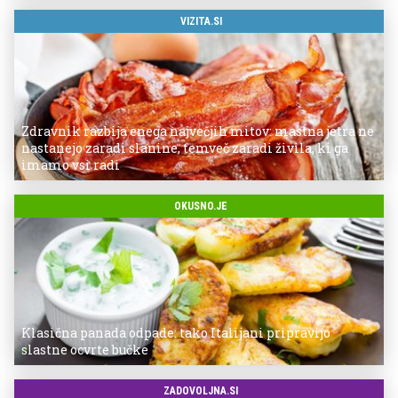
VIZITA.SI
Zdravnik razbija enega največjih mitov: mastna jetra ne
nastanejo zaradi slanine, temveč zaradi živila, ki ga
imamo vsi radi
OKUSNO.JE
Klasična panada odpade: tako Italijani pripravijo
slastne ocvrte bučke
ZADOVOLJNA.SI