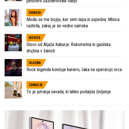
pesmimi zaznamovala Italijo
ODNOSI
Moški se me bojijo, ker sem lepa in uspešna: Misica
razkrila, zakaj je še vedno samska
NOVICE
Slovo od Aljaža Kaburja: Rokometna in gasilska
družina v žalosti
GLASBA
Rock legenda končuje kariero, čaka na operacijo srca
ZDRAVJE
To je jutranja navada, ki lahko podaljša življenje