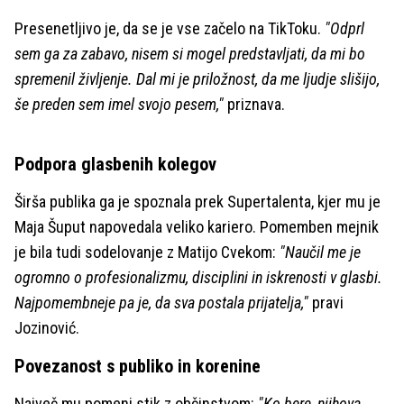
Presenetljivo je, da se je vse začelo na TikToku.
"Odprl
sem ga za zabavo, nisem si mogel predstavljati, da mi bo
spremenil življenje. Dal mi je priložnost, da me ljudje slišijo,
še preden sem imel svojo pesem,"
priznava.
Podpora glasbenih kolegov
Širša publika ga je spoznala prek Supertalenta, kjer mu je
Maja Šuput napovedala veliko kariero. Pomemben mejnik
je bila tudi sodelovanje z Matijo Cvekom:
"Naučil me je
ogromno o profesionalizmu, disciplini in iskrenosti v glasbi.
Najpomembneje pa je, da sva postala prijatelja,"
pravi
Jozinović.
Povezanost s publiko in korenine
Največ mu pomeni stik z občinstvom:
"Ko bere, njihova