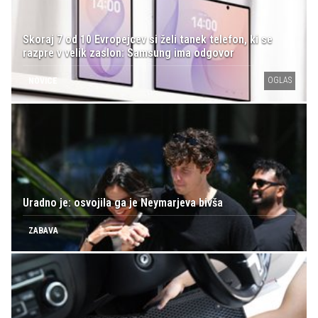
Skoraj 7 od 10 Evropejcev si želi tanek telefon, ki se
razpre v velik zaslon: Samsung ima odgovor
OGLAS
NOVICE
Uradno je: osvojila ga je Neymarjeva bivša
ZABAVA