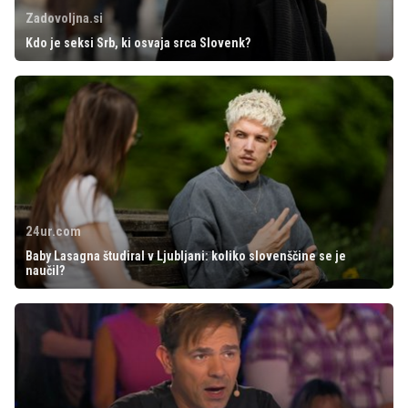
Zadovoljna.si
Kdo je seksi Srb, ki osvaja srca Slovenk?
24ur.com
Baby Lasagna študiral v Ljubljani: koliko slovenščine se je
naučil?