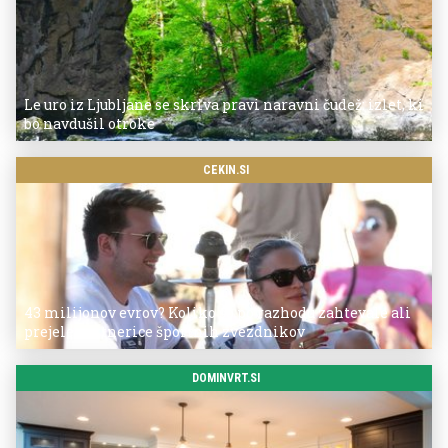
Le uro iz Ljubljane se skriva pravi naravni čudež: izlet, ki
bo navdušil otroke
CEKIN.SI
43 milijonov evrov? Koliko so po razhodu zahtevale ali
prejele partnerice športnih zvezdnikov
DOMINVRT.SI