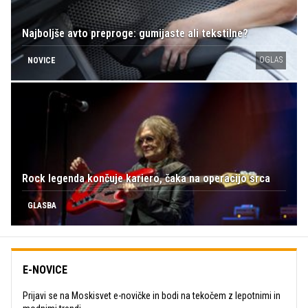
Najboljše avto preproge: gumijaste ali tekstilne?
OGLAS
NOVICE
Rock legenda končuje kariero, čaka na operacijo srca
GLASBA
E-NOVICE
Prijavi se na Moskisvet e-novičke in bodi na tekočem z lepotnimi in