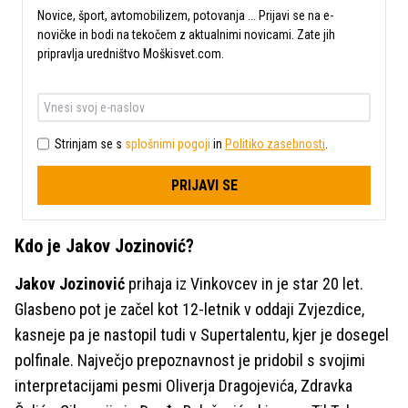
Novice, šport, avtomobilizem, potovanja ... Prijavi se na e-
novičke in bodi na tekočem z aktualnimi novicami. Zate jih
pripravlja uredništvo Moškisvet.com.
Strinjam se s
splošnimi pogoji
in
Politiko zasebnosti
.
PRIJAVI SE
Kdo je Jakov Jozinović?
Jakov Jozinović
prihaja iz Vinkovcev in je star 20 let.
Glasbeno pot je začel kot 12-letnik v oddaji Zvjezdice,
kasneje pa je nastopil tudi v Supertalentu, kjer je dosegel
polfinale. Največjo prepoznavnost je pridobil s svojimi
interpretacijami pesmi Oliverja Dragojevića, Zdravka