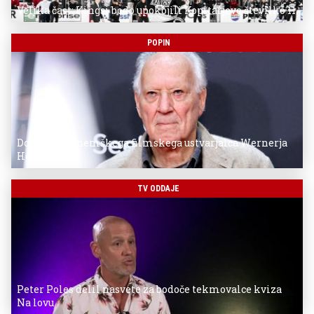
Velika čast: Kingsi bodo upokojili Kopitarjevo številko 11
POPIN
Donostia za nemškega filmskega ustvarjalca Wernerja
Herzoga
TV ODDAJE
Peter Poles delil nasvete za bodoče tekmovalce kviza
Na lovu