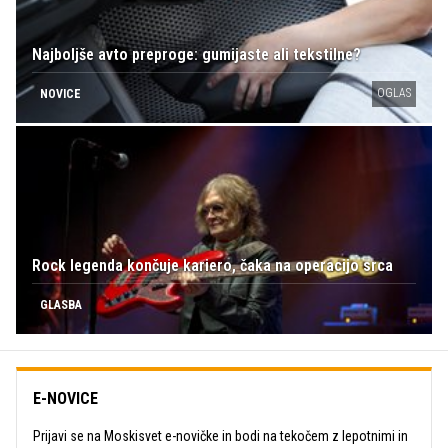
Najboljše avto preproge: gumijaste ali tekstilne?
OGLAS
NOVICE
Rock legenda končuje kariero, čaka na operacijo srca
GLASBA
E-NOVICE
Prijavi se na Moskisvet e-novičke in bodi na tekočem z lepotnimi in