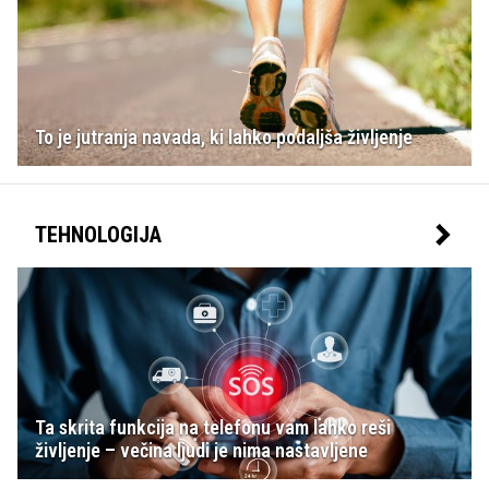
To je jutranja navada, ki lahko podaljša življenje
TEHNOLOGIJA
Ta skrita funkcija na telefonu vam lahko reši
življenje – večina ljudi je nima nastavljene