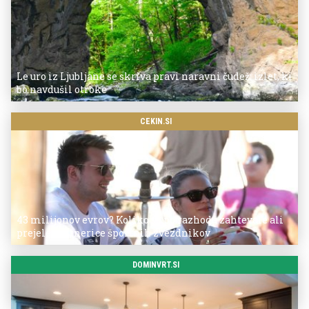
Le uro iz Ljubljane se skriva pravi naravni čudež: izlet, ki
bo navdušil otroke
CEKIN.SI
43 milijonov evrov? Koliko so po razhodu zahtevale ali
prejele partnerice športnih zvezdnikov
DOMINVRT.SI