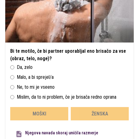
Bi te motilo, če bi partner uporabljal eno brisačo za vse
(obraz, telo, noge)?
Da, zelo
Malo, a bi sprejel/a
Ne, to mi je vseeno
Mislim, da to ni problem, če je brisača redno oprana
MOŠKI
ŽENSKA
Njegova navada skoraj uničila razmerje