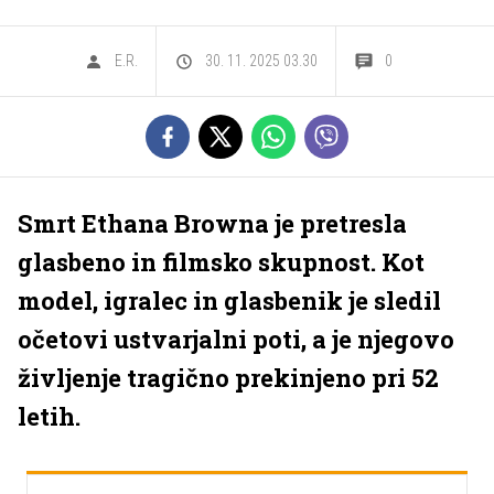
E.R.
30. 11. 2025 03.30
0
Smrt Ethana Browna je pretresla
glasbeno in filmsko skupnost. Kot
model, igralec in glasbenik je sledil
očetovi ustvarjalni poti, a je njegovo
življenje tragično prekinjeno pri 52
letih.