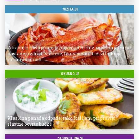
VIZITA.SI
Zdravnik razbija enega največjih mitov: mastna jetra ne
nastanejo zaradi slanine, temveč zaradi živila, ki ga
imamo vsi radi
OKUSNO.JE
Klasična panada odpade: tako Italijani pripravijo
slastne ocvrte bučke
ZADOVOLJNA.SI