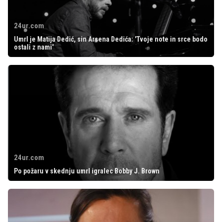
24ur.com
Umrl je Matija Dedić, sin Arsena Dedića: 'Tvoje note in srce bodo
ostali z nami'
24ur.com
Po požaru v skednju umrl igralec Bobby J. Brown