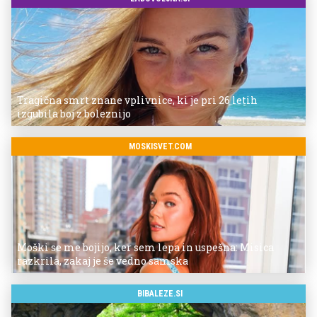
Tragična smrt znane vplivnice, ki je pri 26 letih
izgubila boj z boleznijo
MOSKISVET.COM
Moški se me bojijo, ker sem lepa in uspešna: Misica
razkrila, zakaj je še vedno samska
BIBALEZE.SI