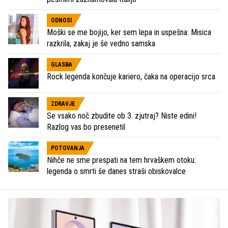
ODNOSI
Moški se me bojijo, ker sem lepa in uspešna: Misica
razkrila, zakaj je še vedno samska
GLASBA
Rock legenda končuje kariero, čaka na operacijo srca
ZDRAVJE
Se vsako noč zbudite ob 3. zjutraj? Niste edini!
Razlog vas bo presenetil
POTOVANJA
Nihče ne sme prespati na tem hrvaškem otoku:
legenda o smrti še danes straši obiskovalce