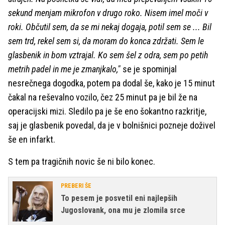
sekund menjam mikrofon v drugo roko. Nisem imel moči v
roki. Občutil sem, da se mi nekaj dogaja, potil sem se ... Bil
sem trd, rekel sem si, da moram do konca zdržati. Sem le
glasbenik in bom vztrajal. Ko sem šel z odra, sem po petih
metrih padel in me je zmanjkalo,"
se je spominjal
nesrečnega dogodka, potem pa dodal še, kako je 15 minut
čakal na reševalno vozilo, čez 25 minut pa je bil že na
operacijski mizi. Sledilo pa je še eno šokantno razkritje,
saj je glasbenik povedal, da je v bolnišnici pozneje doživel
še en infarkt.
S tem pa tragičnih novic še ni bilo konec.
PREBERI ŠE
To pesem je posvetil eni najlepših
Jugoslovank, ona mu je zlomila srce