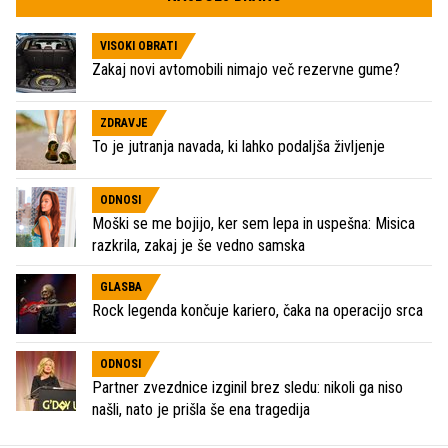
VISOKI OBRATI
Zakaj novi avtomobili nimajo več rezervne gume?
ZDRAVJE
To je jutranja navada, ki lahko podaljša življenje
ODNOSI
Moški se me bojijo, ker sem lepa in uspešna: Misica
razkrila, zakaj je še vedno samska
GLASBA
Rock legenda končuje kariero, čaka na operacijo srca
ODNOSI
Partner zvezdnice izginil brez sledu: nikoli ga niso
našli, nato je prišla še ena tragedija