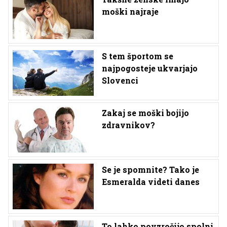
moški najraje
S tem športom se
najpogosteje ukvarjajo
Slovenci
Zakaj se moški bojijo
zdravnikov?
Se je spomnite? Tako je
Esmeralda videti danes
To lahko povzročijo spolni