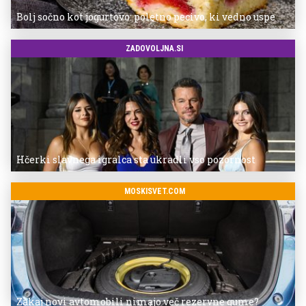
Bolj sočno kot jogurtovo: poletno pecivo, ki vedno uspe
ZADOVOLJNA.SI
Hčerki slavnega igralca sta ukradli vso pozornost
MOSKISVET.COM
Zakaj novi avtomobili nimajo več rezervne gume?