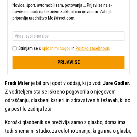
Novice, šport, avtomobilizem, potovanja ... Prijavi se na e-
novičke in bodi na tekočem z aktualnimi novicami. Zate jih
pripravlja uredništvo Moškisvet.com.
Strinjam se s
splošnimi pogoji
in
Politiko zasebnosti
.
PRIJAVI SE
Fredi Miler
je bil prvi gost v oddaji, ki jo vodi
Jure Godler
.
Z voditeljem sta se iskreno pogovorila o njegovem
odraščanju, glasbeni karieri in zdravstvenih težavah, ki so
ga pestile zadnja leta.
Koroški glasbenik se preživlja samo z glasbo, doma ima
tudi snemalni studio, za celotno znanje, ki ga ima o glasbi,