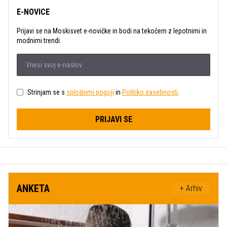
E-NOVICE
Prijavi se na Moskisvet e-novičke in bodi na tekočem z lepotnimi in
modnimi trendi.
Strinjam se s
splošnimi pogoji
in
Politiko zasebnosti
.
PRIJAVI SE
ANKETA
+ Arhiv