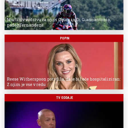
Martin v vodstvu za njim Ogura in Di Giannantonio,
padec Fernandeza
POPIN
Reese Witherspoon potrdila, da je bil oče hospitaliziran:
Z njim je vse v redu
TV ODDAJE