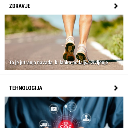
ZDRAVJE
To je jutranja navada, ki lahko podaljša življenje
TEHNOLOGIJA