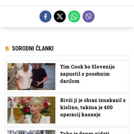
SORODNI ČLANKI
Tim Cook bo Slovenijo
zapustil s posebnim
darilom
Bivši ji je obraz iznakazil s
kislino, takšna je 400
operacij kasneje
Tako je danes videti