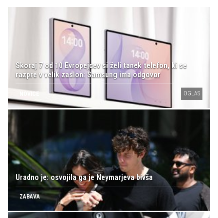
Skoraj 7 od 10 Evropejcev si želi tanek telefon, ki se
razpre v velik zaslon: Samsung ima odgovor
OGLAS
NOVICE
Uradno je: osvojila ga je Neymarjeva bivša
ZABAVA