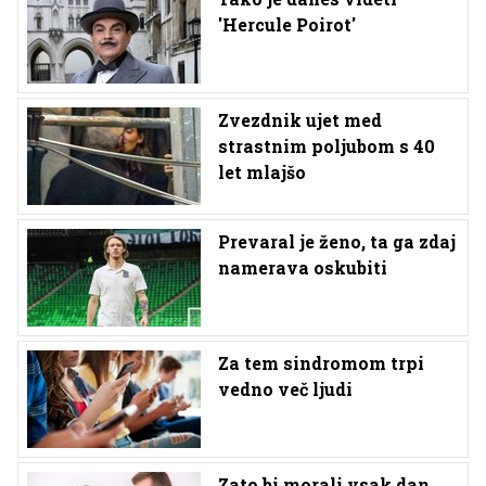
'Hercule Poirot'
Zvezdnik ujet med
strastnim poljubom s 40
let mlajšo
Prevaral je ženo, ta ga zdaj
namerava oskubiti
Za tem sindromom trpi
vedno več ljudi
Zato bi morali vsak dan