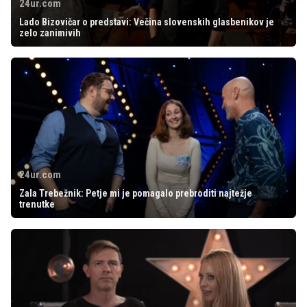
24ur.com
Lado Bizovičar o predstavi: Večina slovenskih glasbenikov je
zelo zanimivih
24ur.com
Zala Trebežnik: Petje mi je pomagalo prebroditi najtežje
trenutke