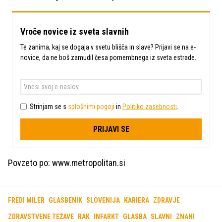
Vroče novice iz sveta slavnih
Te zanima, kaj se dogaja v svetu blišča in slave? Prijavi se na e-
novice, da ne boš zamudil česa pomembnega iz sveta estrade.
Strinjam se s
splošnimi pogoji
in
Politiko zasebnosti
.
PRIJAVI SE
Povzeto po: www.metropolitan.si
FREDI MILER
GLASBENIK
SLOVENIJA
KARIERA
ZDRAVJE
ZDRAVSTVENE TEŽAVE
RAK
INFARKT
GLASBA
SLAVNI
ZNANI