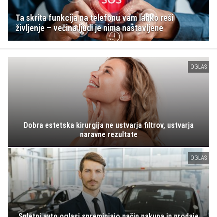
Ta skrita funkcija na telefonu vam lahko reši
življenje – večina ljudi je nima nastavljene
OGLAS
Dobra estetska kirurgija ne ustvarja filtrov, ustvarja
naravne rezultate
OGLAS
Spletni avto oglasi spreminjajo način nakupa in prodaje