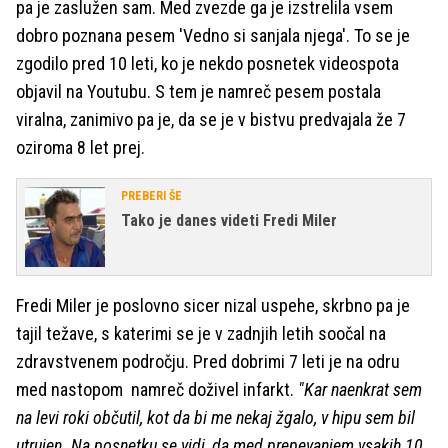
pa je zaslužen sam. Med zvezde ga je izstrelila vsem
dobro poznana pesem 'Vedno si sanjala njega'. To se je
zgodilo pred 10 leti, ko je nekdo posnetek videospota
objavil na Youtubu. S tem je namreč pesem postala
viralna, zanimivo pa je, da se je v bistvu predvajala že 7
oziroma 8 let prej.
PREBERI ŠE
Tako je danes videti Fredi Miler
Fredi Miler je poslovno sicer nizal uspehe, skrbno pa je
tajil težave, s katerimi se je v zadnjih letih soočal na
zdravstvenem področju. Pred dobrimi 7 leti je na odru
med nastopom
namreč doživel infarkt.
"Kar naenkrat sem
na levi roki občutil, kot da bi me nekaj žgalo, v hipu sem bil
utrujen. Na posnetku se vidi, da med prepevanjem vsakih 10