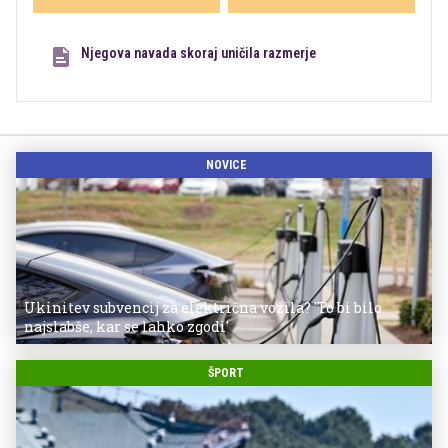
Njegova navada skoraj uničila razmerje
NOVICE
Ukinitev subvencij za električna vozila? 'To bi bilo
najslabše, kar se lahko zgodi'
ŠPORT