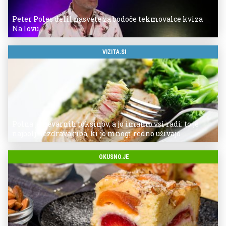
Peter Poles delil nasvete za bodoče tekmovalce kviza
Na lovu
VIZITA.SI
Polna je nevarnih toksinov, a jo imamo vsi radi: to je
najbolj nezdrava riba, ki jo mnogi redno uživajo
OKUSNO.JE