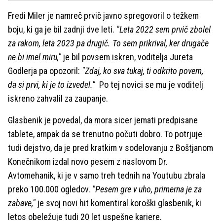
Fredi Miler je namreč prvič javno spregovoril o težkem
boju, ki ga je bil zadnji dve leti.
"Leta 2022 sem prvič zbolel
za rakom, leta 2023 pa drugič. To sem prikrival, ker drugače
ne bi imel miru,"
je bil povsem iskren, voditelja Jureta
Godlerja pa opozoril:
"Zdaj, ko sva tukaj, ti odkrito povem,
da si prvi, ki je to izvedel."
Po tej novici se mu je voditelj
iskreno zahvalil za zaupanje.
Glasbenik je povedal, da mora sicer jemati predpisane
tablete, ampak da se trenutno počuti dobro. To potrjuje
tudi dejstvo, da je pred kratkim v sodelovanju z Boštjanom
Konečnikom izdal novo pesem z naslovom Dr.
Avtomehanik, ki je v samo treh tednih na Youtubu zbrala
preko 100.000 ogledov.
"Pesem gre v uho, primerna je za
zabave,"
je svoj novi hit komentiral koroški glasbenik, ki
letos obeležuje tudi 20 let uspešne kariere.