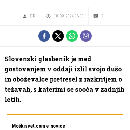
E.R.
10. 09. 2024 08.30
2
Slovenski glasbenik je med
gostovanjem v oddaji izlil svojo dušo
in oboževalce pretresel z razkritjem o
težavah, s katerimi se sooča v zadnjih
letih.
Moškisvet.com e-novice