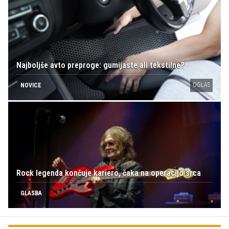
Najboljše avto preproge: gumijaste ali tekstilne?
OGLAS
NOVICE
Rock legenda končuje kariero, čaka na operacijo srca
GLASBA