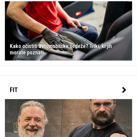
Kako očistiti avtomobilske sedeže? Triki, ki jih
morate poznati
FIT