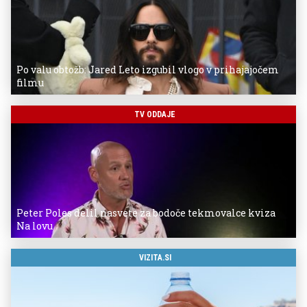
Po valu obtožb: Jared Leto izgubil vlogo v prihajajočem
filmu
TV ODDAJE
Peter Poles delil nasvete za bodoče tekmovalce kviza
Na lovu
VIZITA.SI