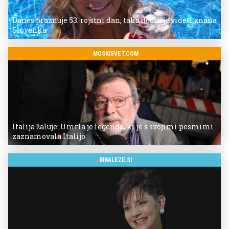
Danes praznuje 53. rojstni dan, tako dobro je videti znana
Slovenka
MOSKISVET.COM
Italija žaluje: Umrla je legenda, ki je s svojimi pesmimi
zaznamovala Italijo
BIBALEZE.SI