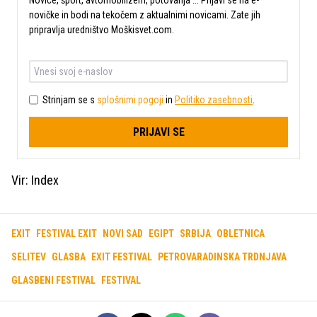
Novice, šport, avtomobilizem, potovanja ... Prijavi se na e-
novičke in bodi na tekočem z aktualnimi novicami. Zate jih
pripravlja uredništvo Moškisvet.com.
Strinjam se s
splošnimi pogoji
in
Politiko zasebnosti
.
PRIJAVI SE
Vir: Index
EXIT
FESTIVAL EXIT
NOVI SAD
EGIPT
SRBIJA
OBLETNICA
SELITEV
GLASBA
EXIT FESTIVAL
PETROVARADINSKA TRDNJAVA
GLASBENI FESTIVAL
FESTIVAL