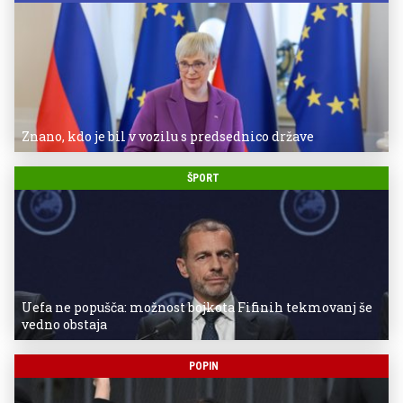
Znano, kdo je bil v vozilu s predsednico države
ŠPORT
Uefa ne popušča: možnost bojkota Fifinih tekmovanj še
vedno obstaja
POPIN