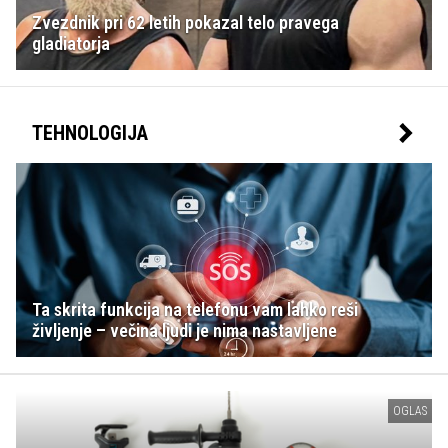
Zvezdnik pri 62 letih pokazal telo pravega
gladiatorja
TEHNOLOGIJA
Ta skrita funkcija na telefonu vam lahko reši
življenje – večina ljudi je nima nastavljene
OGLAS