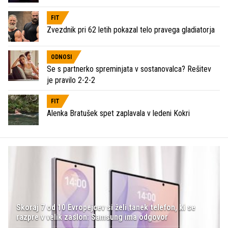
FIT
Zvezdnik pri 62 letih pokazal telo pravega gladiatorja
ODNOSI
Se s partnerko spreminjata v sostanovalca? Rešitev
je pravilo 2-2-2
FIT
Alenka Bratušek spet zaplavala v ledeni Kokri
Skoraj 7 od 10 Evropejcev si želi tanek telefon, ki se
razpre v velik zaslon: Samsung ima odgovor