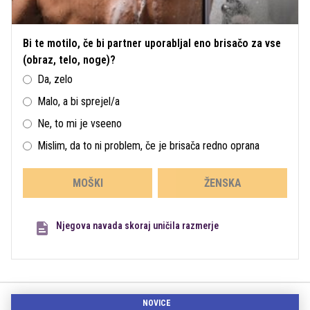
Bi te motilo, če bi partner uporabljal eno brisačo za vse
(obraz, telo, noge)?
Da, zelo
Malo, a bi sprejel/a
Ne, to mi je vseeno
Mislim, da to ni problem, če je brisača redno oprana
MOŠKI
ŽENSKA
Njegova navada skoraj uničila razmerje
NOVICE