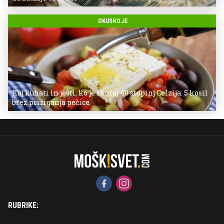
OKUSNO.JE
Kaj kuhati in jesti, ko je skoraj 40 stopinj Celzija: 5 kosil
brez prižiganja pečice
RUBRIKE: