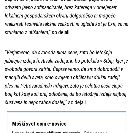
odvzeto javno sofinanciranje, brez katerega v omejenem
lokalnem gospodarskem okviru dolgoročno ni mogoče
realizirati festivala takšne velikosti in ugleda kot je Exit, se ne
strinjamo z utišanjem,"
so dejali.
"Verjamemo, da svoboda nima cene, zato bo letošnja
jubilejna izdaja festivala zadnja, ki bo potekala v Srbiji, kjer je
svoboda govora zatrta. Čeprav vemo, da smo dobrodošli v
mnogih delih sveta, smo svojemu občinstvu dolžni zadnji
ples na Petrovaradinski trdnjavi, zato je celotna naša ekipa
bolj kot kdaj koli prej odločena, da bo letošnja izdaja najbolj
čustvena in nepozabna doslej,"
so dejali.
Moškisvet.com e-novice