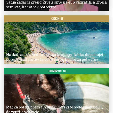
Tanja Žagar iskreno: Živeli smo na 40 kvadratih, a imela
sem vse, kar otrok potrebuje
CEKIN.SI
Na Jadranu še vedno obstaja kraj, kjer lahko dopustujete
poceni: nastanitev že od 10 evrov, kosilo za pet evrov
DOMINVRT.SI
Mačka poleti premalo pije? Ti triki jo bodo spodbudili,
da zaužije več vode