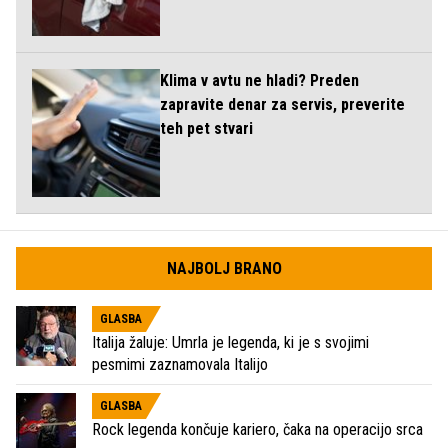
Klima v avtu ne hladi? Preden
zapravite denar za servis, preverite
teh pet stvari
NAJBOLJ BRANO
GLASBA
Italija žaluje: Umrla je legenda, ki je s svojimi
pesmimi zaznamovala Italijo
GLASBA
Rock legenda končuje kariero, čaka na operacijo srca