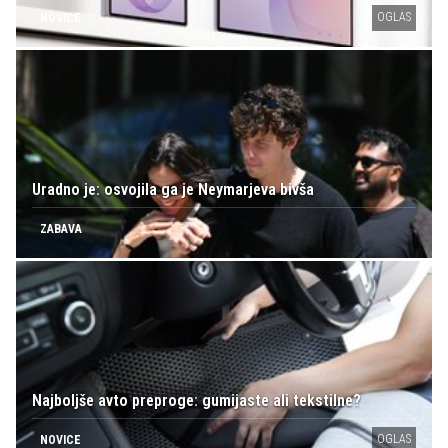
OGLAS
NOVICE
Uradno je: osvojila ga je Neymarjeva bivša
ZABAVA
Najboljše avto preproge: gumijaste ali tekstilne?
OGLAS
NOVICE