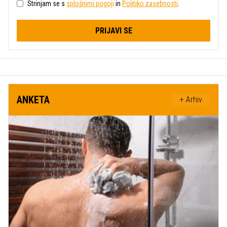
Strinjam se s
splošnimi pogoji
in
Politiko zasebnosti
.
PRIJAVI SE
ANKETA
+ Arhiv