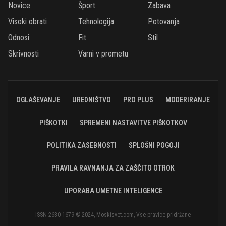
Novice
Šport
Zabava
Visoki obrati
Tehnologija
Potovanja
Odnosi
Fit
Stil
Skrivnosti
Varni v prometu
OGLAŠEVANJE
UREDNIŠTVO
PRO PLUS
MODERIRANJE
PIŠKOTKI
SPREMENI NASTAVITVE PIŠKOTKOV
POLITIKA ZASEBNOSTI
SPLOŠNI POGOJI
PRAVILA RAVNANJA ZA ZAŠČITO OTROK
UPORABA UMETNE INTELIGENCE
ISSN 2630-1679 © 2024, Moskisvet.com, Vse pravice pridržane