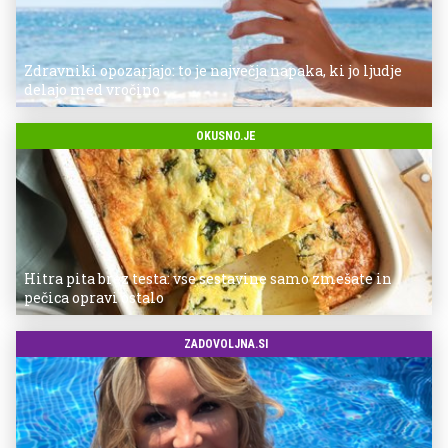
Zdravniki opozarjajo: to je največja napaka, ki jo ljudje
delajo med vročino
OKUSNO.JE
Hitra pita brez testa: vse sestavine samo zmešate in
pečica opravi ostalo
ZADOVOLJNA.SI