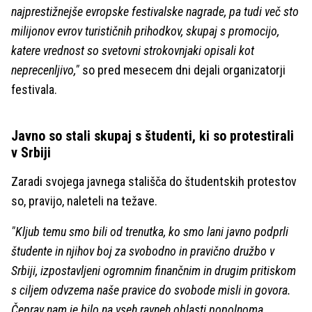
najprestižnejše evropske festivalske nagrade, pa tudi več sto
milijonov evrov turističnih prihodkov, skupaj s promocijo,
katere vrednost so svetovni strokovnjaki opisali kot
neprecenljivo,"
so pred mesecem dni dejali organizatorji
festivala.
Javno so stali skupaj s študenti, ki so protestirali
v Srbiji
Zaradi svojega javnega stališča do študentskih protestov
so, pravijo, naleteli na težave.
"Kljub temu smo bili od trenutka, ko smo lani javno podprli
študente in njihov boj za svobodno in pravično družbo v
Srbiji, izpostavljeni ogromnim finančnim in drugim pritiskom
s ciljem odvzema naše pravice do svobode misli in govora.
Čeprav nam je bilo na vseh ravneh oblasti popolnoma