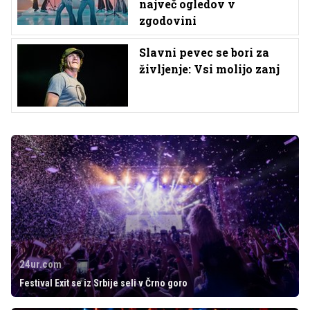
največ ogledov v
zgodovini
Slavni pevec se bori za
življenje: Vsi molijo zanj
24ur.com
Festival Exit se iz Srbije seli v Črno goro