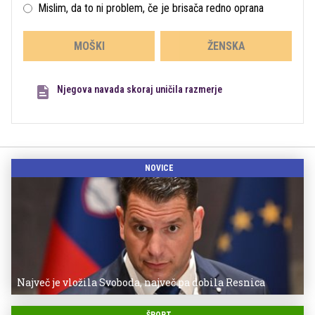
Mislim, da to ni problem, če je brisača redno oprana
MOŠKI
ŽENSKA
Njegova navada skoraj uničila razmerje
NOVICE
Največ je vložila Svoboda, največ pa dobila Resnica
ŠPORT