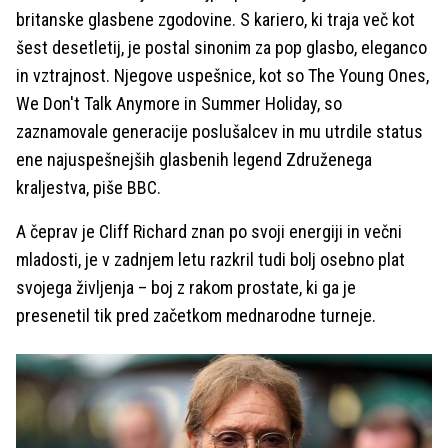
britanske glasbene zgodovine. S kariero, ki traja več kot
šest desetletij, je postal sinonim za pop glasbo, eleganco
in vztrajnost. Njegove uspešnice, kot so The Young Ones,
We Don't Talk Anymore in Summer Holiday, so
zaznamovale generacije poslušalcev in mu utrdile status
ene najuspešnejših glasbenih legend Združenega
kraljestva, piše BBC.
A čeprav je Cliff Richard znan po svoji energiji in večni
mladosti, je v zadnjem letu razkril tudi bolj osebno plat
svojega življenja – boj z rakom prostate, ki ga je
presenetil tik pred začetkom mednarodne turneje.