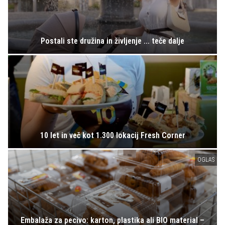
Postali ste družina in življenje ... teče dalje
10 let in več kot 1.300 lokacij Fresh Corner
OGLAS
Embalaža za pecivo: karton, plastika ali BIO material –