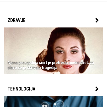
ZDRAVJE
Njena prezgodnja smrt je pretresla modni svet: za
slavo se je skrivala tragedija
TEHNOLOGIJA