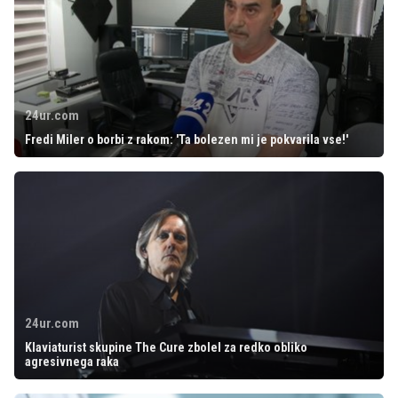
24ur.com
Fredi Miler o borbi z rakom: 'Ta bolezen mi je pokvarila vse!'
24ur.com
Klaviaturist skupine The Cure zbolel za redko obliko
agresivnega raka