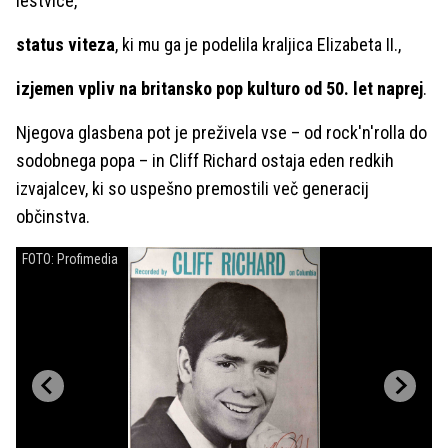
lestvice,
status viteza
, ki mu ga je podelila kraljica Elizabeta II.,
izjemen vpliv na britansko pop kulturo od 50. let naprej
.
Njegova glasbena pot je preživela vse – od rock'n'rolla do
sodobnega popa – in Cliff Richard ostaja eden redkih
izvajalcev, ki so uspešno premostili več generacij
občinstva.
FOTO: Profimedia