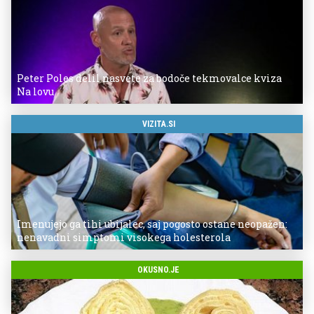
Peter Poles delil nasvete za bodoče tekmovalce kviza
Na lovu
VIZITA.SI
Imenujejo ga tihi ubijalec, saj pogosto ostane neopažen:
nenavadni simptomi visokega holesterola
OKUSNO.JE