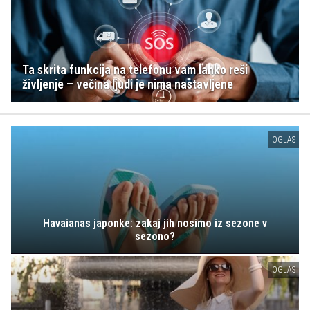
Ta skrita funkcija na telefonu vam lahko reši
življenje – večina ljudi je nima nastavljene
OGLAS
Havaianas japonke: zakaj jih nosimo iz sezone v
sezono?
OGLAS