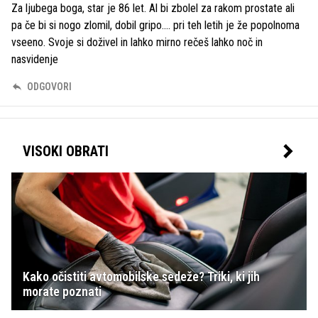
Za ljubega boga, star je 86 let. Al bi zbolel za rakom prostate ali
pa če bi si nogo zlomil, dobil gripo.... pri teh letih je že popolnoma
vseeno. Svoje si doživel in lahko mirno rečeš lahko noč in
nasvidenje
ODGOVORI
VISOKI OBRATI
Kako očistiti avtomobilske sedeže? Triki, ki jih
morate poznati