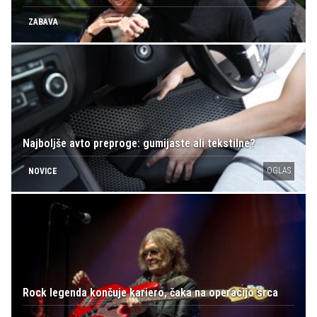
ZABAVA
Najboljše avto preproge: gumijaste ali tekstilne?
OGLAS
NOVICE
Rock legenda končuje kariero, čaka na operacijo srca