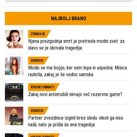
NAJBOLJ BRANO
ZDRAVJE
Njena prezgodnja smrt je pretresla modni svet: za
slavo se je skrivala tragedija
ODNOSI
Moški se me bojijo, ker sem lepa in uspešna: Misica
razkrila, zakaj je še vedno samska
VISOKI OBRATI
Zakaj novi avtomobili nimajo več rezervne gume?
ODNOSI
Partner zvezdnice izginil brez sledu: nikoli ga niso
našli, nato je prišla še ena tragedija