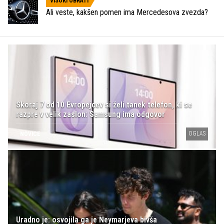
VISOKI OBRATI
Ali veste, kakšen pomen ima Mercedesova zvezda?
Skoraj 7 od 10 Evropejcev si želi tanek telefon, ki se
razpre v velik zaslon: Samsung ima odgovor
OGLAS
NOVICE
Uradno je: osvojila ga je Neymarjeva bivša