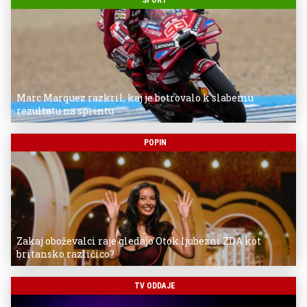
Marc Marquez razkril, kaj je botrovalo k slabemu
rezultatu na sprintu
POPIN
Zakaj oboževalci raje gledajo Otok ljubezni ZDA kot
britansko različico?
TV ODDAJE