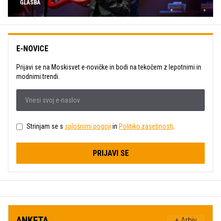
GLASBA
E-NOVICE
Prijavi se na Moskisvet e-novičke in bodi na tekočem z lepotnimi in
modnimi trendi.
Strinjam se s
splošnimi pogoji
in
Politiko zasebnosti
.
PRIJAVI SE
ANKETA
+ Arhiv