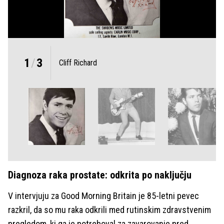
1
/
3
Cliff Richard
Diagnoza raka prostate: odkrita po naključju
V intervjuju za Good Morning Britain je 85-letni pevec
razkril, da so mu raka odkrili med rutinskim zdravstvenim
pregledom, ki ga je potreboval za zavarovanje pred