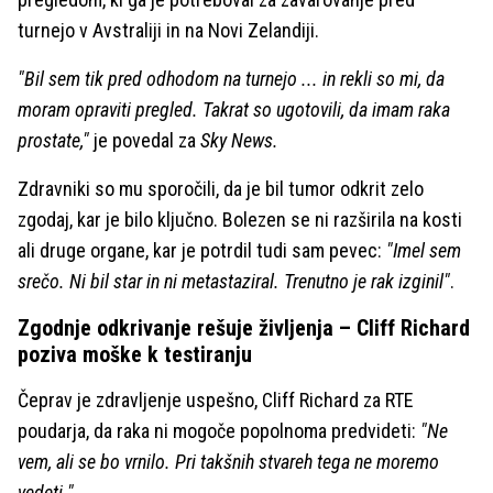
turnejo v Avstraliji in na Novi Zelandiji.
"Bil sem tik pred odhodom na turnejo ... in rekli so mi, da
moram opraviti pregled. Takrat so ugotovili, da imam raka
prostate,"
je povedal za
Sky News.
Zdravniki so mu sporočili, da je bil tumor odkrit zelo
zgodaj, kar je bilo ključno. Bolezen se ni razširila na kosti
ali druge organe, kar je potrdil tudi sam pevec:
"Imel sem
srečo. Ni bil star in ni metastaziral. Trenutno je rak izginil"
.
Zgodnje odkrivanje rešuje življenja – Cliff Richard
poziva moške k testiranju
Čeprav je zdravljenje uspešno, Cliff Richard za RTE
poudarja, da raka ni mogoče popolnoma predvideti:
"Ne
vem, ali se bo vrnilo. Pri takšnih stvareh tega ne moremo
vedeti."