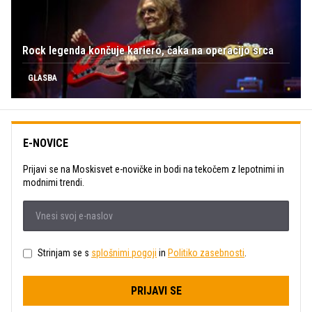
Rock legenda končuje kariero, čaka na operacijo srca
GLASBA
E-NOVICE
Prijavi se na Moskisvet e-novičke in bodi na tekočem z lepotnimi in
modnimi trendi.
Strinjam se s
splošnimi pogoji
in
Politiko zasebnosti
.
PRIJAVI SE