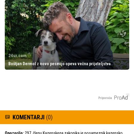
24ur.com
Boštjan Dermol z novo pesmijo opeva večna prijateljstva
Priporoča
KOMENTARJI
(0)
Opozorilo:
297. členu Kazenskega zakonika je posameznik kazensko