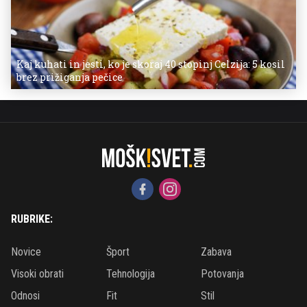
Kaj kuhati in jesti, ko je skoraj 40 stopinj Celzija: 5 kosil
brez prižiganja pečice
RUBRIKE:
Novice
Šport
Zabava
Visoki obrati
Tehnologija
Potovanja
Odnosi
Fit
Stil