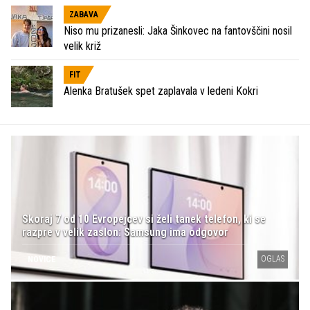
ZABAVA
Niso mu prizanesli: Jaka Šinkovec na fantovščini nosil
velik križ
FIT
Alenka Bratušek spet zaplavala v ledeni Kokri
Skoraj 7 od 10 Evropejcev si želi tanek telefon, ki se
razpre v velik zaslon: Samsung ima odgovor
OGLAS
NOVICE