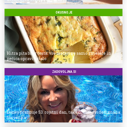
OKUSNO.JE
Hitra pita brez testa: vse sestavine samo zmešate in
pečica opravi ostalo
ZADOVOLJNA.SI
Danes praznuje 53. rojstni dan, tako dobro je videti znana
Slovenka