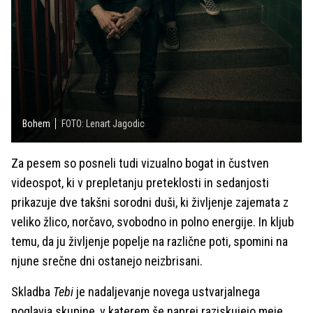
Bohem
FOTO: Lenart Jagodic
Za pesem so posneli tudi vizualno bogat in čustven
videospot, ki v prepletanju preteklosti in sedanjosti
prikazuje dve takšni sorodni duši, ki življenje zajemata z
veliko žlico, norčavo, svobodno in polno energije. In kljub
temu, da ju življenje popelje na različne poti, spomini na
njune srečne dni ostanejo neizbrisani.
Skladba
Tebi
je nadaljevanje novega ustvarjalnega
poglavja skupine, v katerem še naprej raziskujejo meje