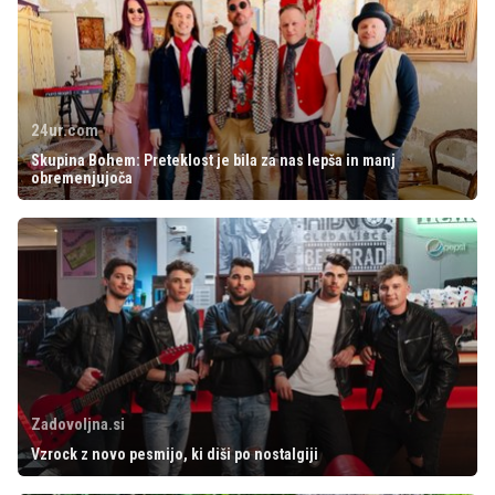
24ur.com
Skupina Bohem: Preteklost je bila za nas lepša in manj
obremenjujoča
Zadovoljna.si
Vzrock z novo pesmijo, ki diši po nostalgiji