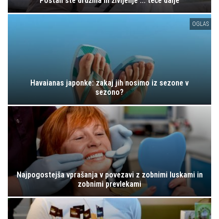
Postali ste družina in življenje ... teče dalje
OGLAS
Havaianas japonke: zakaj jih nosimo iz sezone v
sezono?
Najpogostejša vprašanja v povezavi z zobnimi luskami in
zobnimi prevlekami