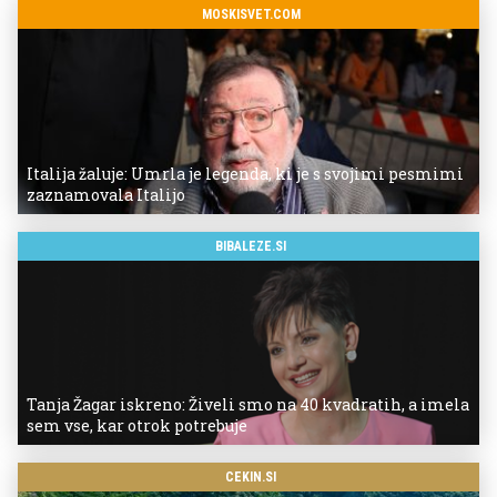
MOSKISVET.COM
Italija žaluje: Umrla je legenda, ki je s svojimi pesmimi
zaznamovala Italijo
BIBALEZE.SI
Tanja Žagar iskreno: Živeli smo na 40 kvadratih, a imela
sem vse, kar otrok potrebuje
CEKIN.SI