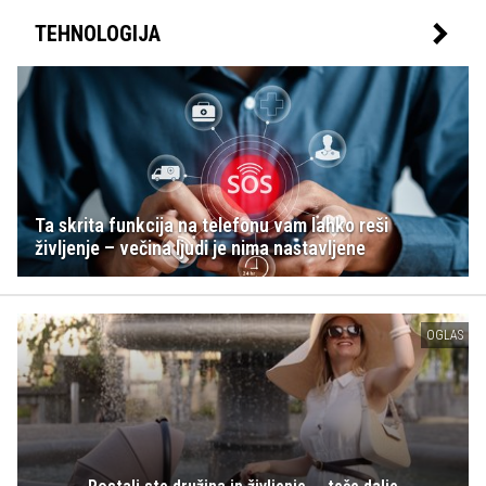
TEHNOLOGIJA
Ta skrita funkcija na telefonu vam lahko reši
življenje – večina ljudi je nima nastavljene
OGLAS