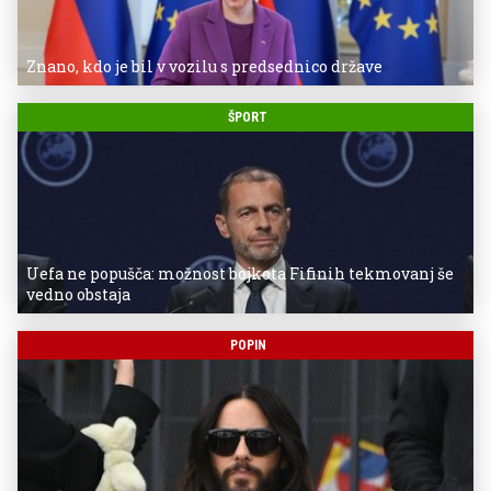
Znano, kdo je bil v vozilu s predsednico države
ŠPORT
Uefa ne popušča: možnost bojkota Fifinih tekmovanj še
vedno obstaja
POPIN