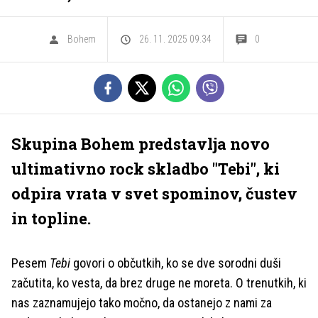
Bohem
26. 11. 2025 09.34
0
Skupina Bohem predstavlja novo
ultimativno rock skladbo "Tebi", ki
odpira vrata v svet spominov, čustev
in topline.
Pesem
Tebi
govori o občutkih, ko se dve sorodni duši
začutita, ko vesta, da brez druge ne moreta. O trenutkih, ki
nas zaznamujejo tako močno, da ostanejo z nami za