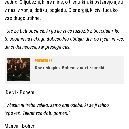
vedno. O ljubezni, ki ne mine, o trenutkih, ki ostanejo ujeti
v nas, v vonju, dotiku, pogledu. O energiji, ki živi tudi, ko
vse drugo utihne.
"Gre za tisti občutek, ki ga ne znaš razložiti z besedami, ko
te spomin na nekoga dobesedno obdaja, diši po njem, in veš,
da si del nečesa, kar presega čas."
PREBERI ŠE
Rock skupina Bohem v novi zasedbi
Dejvi - Bohem
"Včasih ni treba veliko, samo ena oseba, ki se ji lahko
izpoveš. Takrat vse dobi pomen."
Manca - Bohem