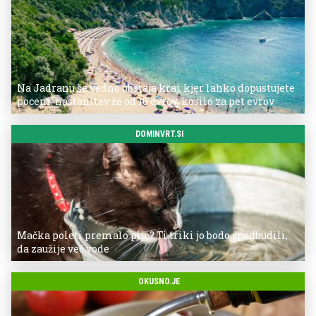
Na Jadranu še vedno obstaja kraj, kjer lahko dopustujete
poceni: nastanitev že od 10 evrov, kosilo za pet evrov
DOMINVRT.SI
Mačka poleti premalo pije? Ti triki jo bodo spodbudili,
da zaužije več vode
OKUSNO.JE