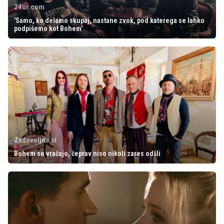
24ur.com
'Samo, ko delamo skupaj, nastane zvok, pod katerega se lahko
podpišemo kot Bohem'
Zadovoljna.si
Bohem se vračajo, čeprav niso nikoli zares odšli