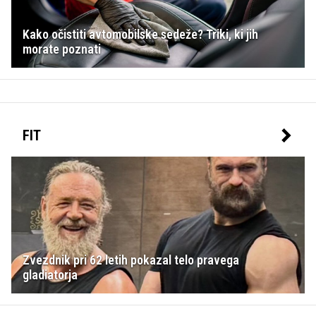
Kako očistiti avtomobilske sedeže? Triki, ki jih
morate poznati
FIT
Zvezdnik pri 62 letih pokazal telo pravega
gladiatorja