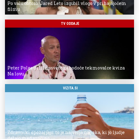
Po valu obtožb: Jared Leto izgubil vlogo v prihajajočem
filmu
TV ODDAJE
Peter Poles delil nasvete za bodoče tekmovalce kviza
Na lovu
VIZITA.SI
Zdravniki opozarjajo: to je največja napaka, ki jo ljudje
delajo med vročino