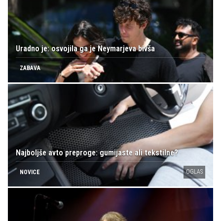
Uradno je: osvojila ga je Neymarjeva bivša
ZABAVA
Najboljše avto preproge: gumijaste ali tekstilne?
OGLAS
NOVICE