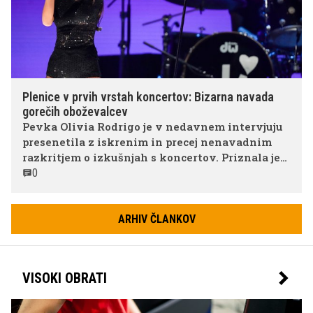
Plenice v prvih vrstah koncertov: Bizarna navada
gorečih oboževalcev
Pevka Olivia Rodrigo je v nedavnem intervjuju
presenetila z iskrenim in precej nenavadnim
razkritjem o izkušnjah s koncertov. Priznala je
namreč, da naj bi na svojih nastopih opazila in
0
celo zavohala oboževalce, ki nosijo plenice, da bi
obdržali mesto v prvi vrsti.
ARHIV ČLANKOV
VISOKI OBRATI