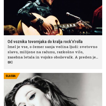
Od voznika tovornjaka do kralja rock'n'rolla
Imel je vse, o čemer sanja večina ljudi: svetovno
slavo, milijone na računu, razkošno vilo,
zasebna letala in vojsko oboževalk. A preden je
postal Elvis Presley, kot ga pozna ves svet, je bil
0
le sramežljiv fant iz revne družine v
Mississippiju. Njegova pot do vrha je bila
GLASBA
neverjetna, njegov padec pa prav tako
dramatičen.