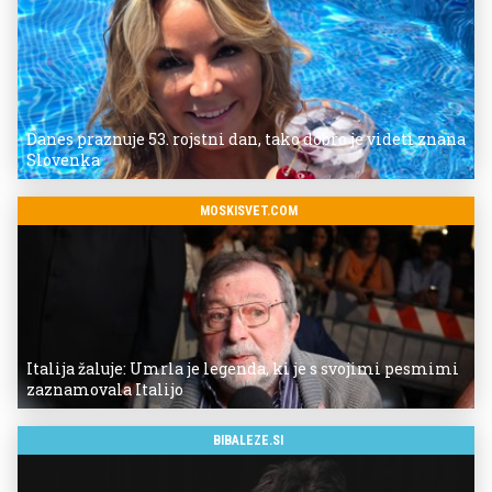
Danes praznuje 53. rojstni dan, tako dobro je videti znana
Slovenka
MOSKISVET.COM
Italija žaluje: Umrla je legenda, ki je s svojimi pesmimi
zaznamovala Italijo
BIBALEZE.SI