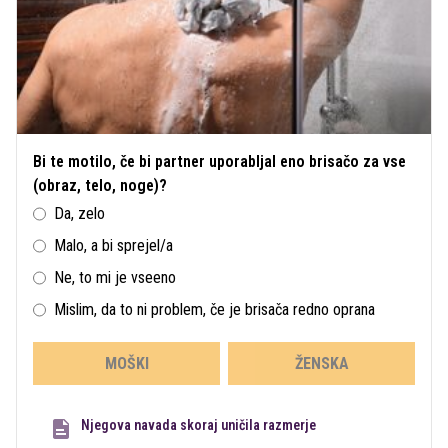
Bi te motilo, če bi partner uporabljal eno brisačo za vse
(obraz, telo, noge)?
Da, zelo
Malo, a bi sprejel/a
Ne, to mi je vseeno
Mislim, da to ni problem, če je brisača redno oprana
MOŠKI
ŽENSKA
Njegova navada skoraj uničila razmerje