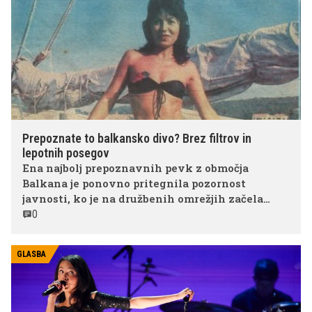
Prepoznate to balkansko divo? Brez filtrov in
lepotnih posegov
Ena najbolj prepoznavnih pevk z območja
Balkana je ponovno pritegnila pozornost
javnosti, ko je na družbenih omrežjih začela
znova krožiti njena arhivska fotografija.
0
GLASBA