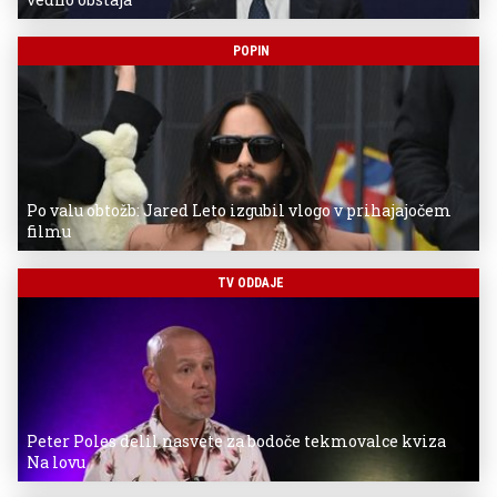
POPIN
Po valu obtožb: Jared Leto izgubil vlogo v prihajajočem
filmu
TV ODDAJE
Peter Poles delil nasvete za bodoče tekmovalce kviza
Na lovu