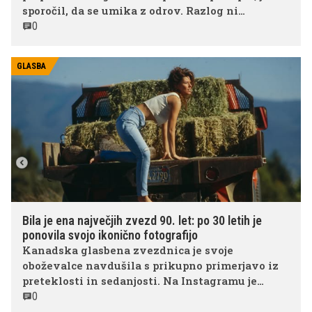
sporočil, da se umika z odrov. Razlog ni
pomanjkanje ustvarjalnega zagona, temveč
0
zdravstveno stanje. Zdravniki so mu po vrsti
pregledov priporočili novo operacijo srca, zato je
GLASBA
nastopanje postavil na stranski tir.
Bila je ena največjih zvezd 90. let: po 30 letih je
ponovila svojo ikonično fotografijo
Kanadska glasbena zvezdnica je svoje
oboževalce navdušila s prikupno primerjavo iz
preteklosti in sedanjosti. Na Instagramu je
objavila dve fotografiji, posneti v skoraj enaki
0
pozi – prvo iz mladosti in drugo iz današnjega