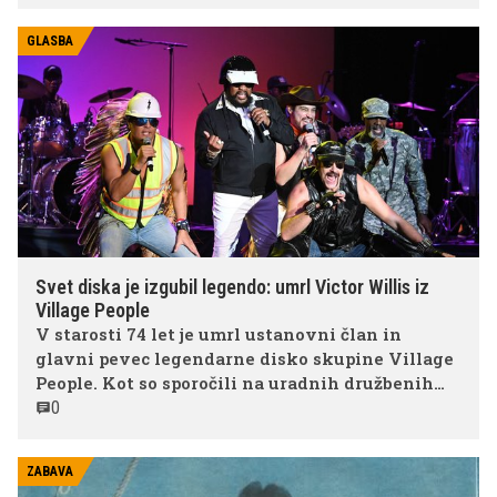
drugega – mit. K temu ni pripomogla le njegova
glasba, ampak predvsem okoliščine smrti, ki še
GLASBA
danes sprožajo vprašanja, ugibanja in teorije
zarote.
Svet diska je izgubil legendo: umrl Victor Willis iz
Village People
V starosti 74 let je umrl ustanovni član in
glavni pevec legendarne disko skupine Village
People. Kot so sporočili na uradnih družbenih
omrežjih skupine, je glasbenik umrl po kratki, a
0
agresivni bolezni, njegova družina pa je javnost
prosila za spoštovanje zasebnosti v času
ZABAVA
žalovanja.