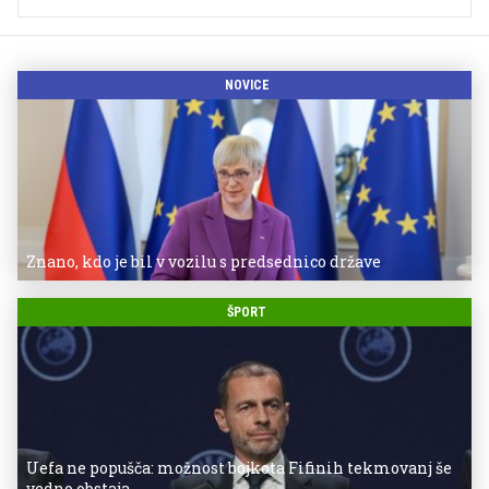
NOVICE
Znano, kdo je bil v vozilu s predsednico države
ŠPORT
Uefa ne popušča: možnost bojkota Fifinih tekmovanj še
vedno obstaja