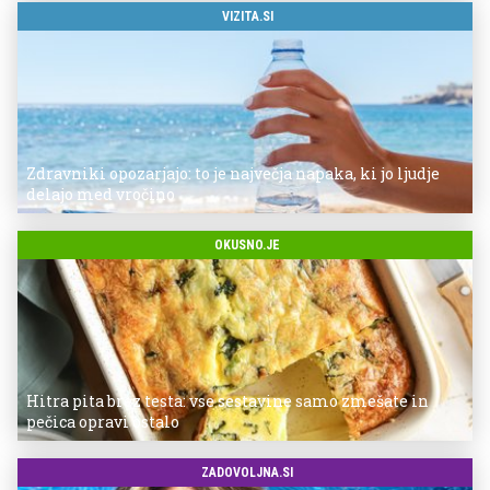
VIZITA.SI
Zdravniki opozarjajo: to je največja napaka, ki jo ljudje
delajo med vročino
OKUSNO.JE
Hitra pita brez testa: vse sestavine samo zmešate in
pečica opravi ostalo
ZADOVOLJNA.SI