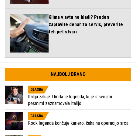
Klima v avtu ne hladi? Preden
zapravite denar za servis, preverite
teh pet stvari
NAJBOLJ BRANO
GLASBA
Italija žaluje: Umrla je legenda, ki je s svojimi
pesmimi zaznamovala Italijo
GLASBA
Rock legenda končuje kariero, čaka na operacijo srca