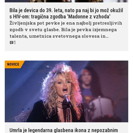
Bila je devica do 39. leta, nato pa naj bi jo mož okužil
s HIV-om: tragična zgodba 'Madonne z vzhoda'
Življenjska pot pevke je ena najbolj pretresljivih
zgodb v svetu glasbe. Bila je pevka izjemnega
talenta, umetnica svetovnega slovesa in
ženska, ki je s svojim glasom povezovala
1
kulture. Toda za bleščečo kariero se je skrivala
osebna tragedija, ki je njeno življenje prekinila
veliko prezgodaj.
NOVICE
Umrla je legendarna glasbena ikona z nepozabnim