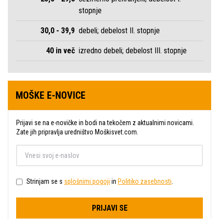
stopnje
30,0 - 39,9
debeli; debelost II. stopnje
40 in več
izredno debeli; debelost III. stopnje
MOŠKE E-NOVICE
Prijavi se na e-novičke in bodi na tekočem z aktualnimi novicami.
Zate jih pripravlja uredništvo Moškisvet.com.
Strinjam se s
splošnimi pogoji
in
Politiko zasebnosti
.
PRIJAVI SE