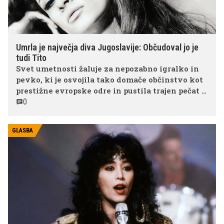
Umrla je največja diva Jugoslavije: Občudoval jo je
tudi Tito
Svet umetnosti žaluje za nepozabno igralko in
pevko, ki je osvojila tako domače občinstvo kot
prestižne evropske odre in pustila trajen pečat v
kulturni zgodovini.
0
GLASBA