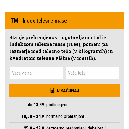
ITM
- Index telesne mase
Stanje prehranjenosti ugotavljamo tudi z
indeksom telesne mase (ITM)
, pomeni pa
razmerje med telesno težo (v kilogramih) in
kvadratom telesne višine (v metrih).
IZRAČUNAJ
do 18,49
podhranjeni
18,50 - 24,9
normalno prehranjeni
25,0 - 29,0
čezmerno prehranjeni; debelost I.