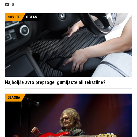
0
NOVICE
OGLAS
Najboljše avto preproge: gumijaste ali tekstilne?
GLASBA