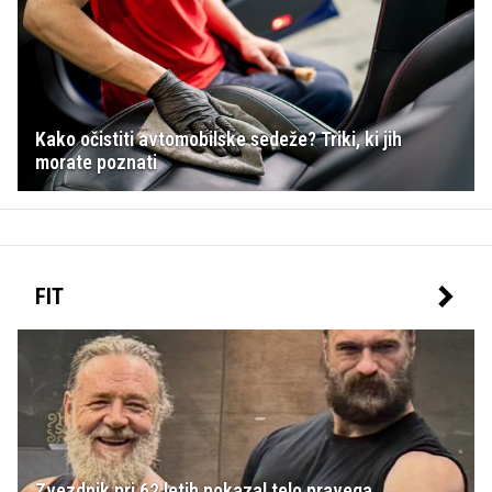
Kako očistiti avtomobilske sedeže? Triki, ki jih
morate poznati
FIT
Zvezdnik pri 62 letih pokazal telo pravega