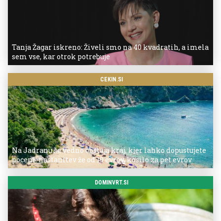
Tanja Žagar iskreno: Živeli smo na 40 kvadratih, a imela
sem vse, kar otrok potrebuje
CEKIN.SI
Na Jadranu še vedno obstaja kraj, kjer lahko dopustujete
poceni: nastanitev že od 10 evrov, kosilo za pet evrov
DOMINVRT.SI