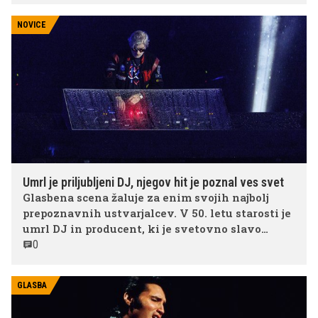
časa. Razlika med njima je približno 30 let,
NOVICE
sporočilo pa preprosto: čas je minil, ona pa ostaja
zvesta sebi.
Umrl je priljubljeni DJ, njegov hit je poznal ves svet
Glasbena scena žaluje za enim svojih najbolj
prepoznavnih ustvarjalcev. V 50. letu starosti je
umrl DJ in producent, ki je svetovno slavo
dosegel s kultno skladbo Nightcall, znano
0
predvsem po filmu Drive z Ryanom Goslingom v
glavni vlogi.
GLASBA