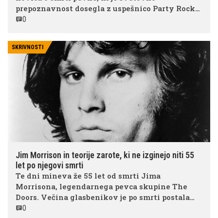
prepoznavnost dosegla z uspešnico Party Rock
Anthem skupine LMFAO. Umrla je pri komaj 37
0
letih, njena smrt pa je sprožila številne odzive
glasbenih kolegov in oboževalcev po vsem
SKRIVNOSTI
svetu.
Jim Morrison in teorije zarote, ki ne izginejo niti 55
let po njegovi smrti
Te dni mineva že 55 let od smrti Jima
Morrisona, legendarnega pevca skupine The
Doors. Večina glasbenikov je po smrti postala
del zgodovine, Morrison pa je postal nekaj
0