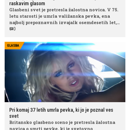
raskavim glasom
Glasbeni svet je pretresla žalostna novica. V 75.
letu starosti je umrla valižanska pevka, ena
najbolj prepoznavnih izvajalk osemdesetih let,
ki je svet osvojila z uspešnicama "Total Eclipse
0
of the Heart" in "Holding Out for a Hero".
GLASBA
Pri komaj 37 letih umrla pevka, ki jo je poznal ves
svet
Britansko glasbeno sceno je pretresla žalostna
novica o smrti pevke, ki je svetovno