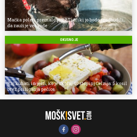
Mačka poleti premalo pije? Ti triki jo bodo spodbudili,
da zaužije več vode
OKUSNO.JE
Kaj kuhati in jesti, ko je skoraj 40 stopinj Celzija: 5 kosil
brez prižiganja pečice