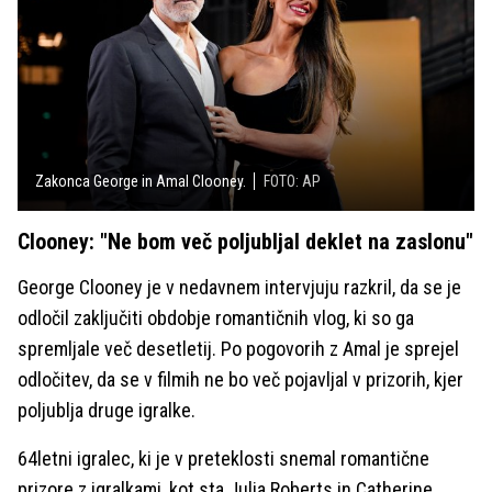
Zakonca George in Amal Clooney.
FOTO: AP
Clooney: "Ne bom več poljubljal deklet na zaslonu"
George Clooney je v nedavnem intervjuju razkril, da se je
odločil zaključiti obdobje romantičnih vlog, ki so ga
spremljale več desetletij. Po pogovorih z Amal je sprejel
odločitev, da se v filmih ne bo več pojavljal v prizorih, kjer
poljublja druge igralke.
64letni igralec, ki je v preteklosti snemal romantične
prizore z igralkami, kot sta Julia Roberts in Catherine