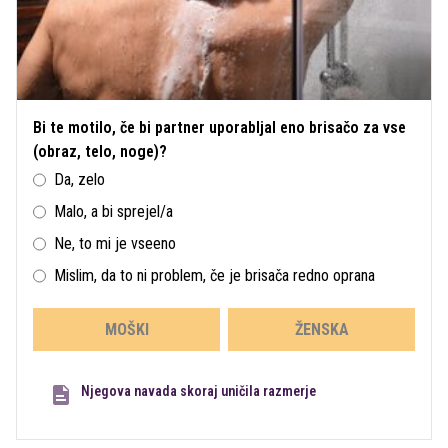
Bi te motilo, če bi partner uporabljal eno brisačo za vse
(obraz, telo, noge)?
Da, zelo
Malo, a bi sprejel/a
Ne, to mi je vseeno
Mislim, da to ni problem, če je brisača redno oprana
MOŠKI
ŽENSKA
Njegova navada skoraj uničila razmerje