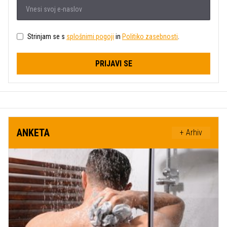
Strinjam se s
splošnimi pogoji
in
Politiko zasebnosti
.
PRIJAVI SE
ANKETA
+ Arhiv