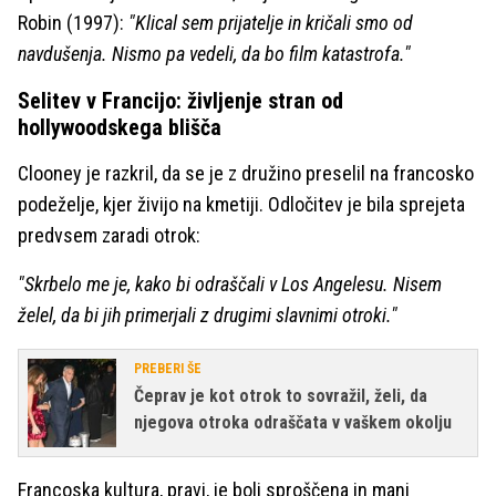
Robin (1997):
"Klical sem prijatelje in kričali smo od
navdušenja. Nismo pa vedeli, da bo film katastrofa."
Selitev v Francijo: življenje stran od
hollywoodskega blišča
Clooney je razkril, da se je z družino preselil na francosko
podeželje, kjer živijo na kmetiji. Odločitev je bila sprejeta
predvsem zaradi otrok:
"Skrbelo me je, kako bi odraščali v Los Angelesu. Nisem
želel, da bi jih primerjali z drugimi slavnimi otroki."
PREBERI ŠE
Čeprav je kot otrok to sovražil, želi, da
njegova otroka odraščata v vaškem okolju
Francoska kultura, pravi, je bolj sproščena in manj