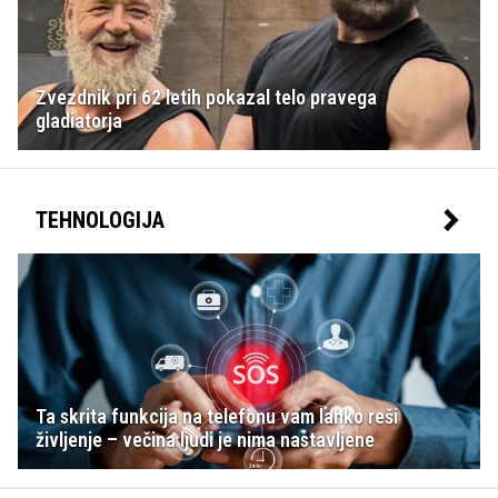
Zvezdnik pri 62 letih pokazal telo pravega
gladiatorja
TEHNOLOGIJA
Ta skrita funkcija na telefonu vam lahko reši
življenje – večina ljudi je nima nastavljene