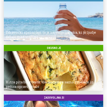
Zdravniki opozarjajo: to je največja napaka, ki jo ljudje
delajo med vročino
OKUSNO.JE
Hitra pita brez testa: vse sestavine samo zmešate in
pečica opravi ostalo
ZADOVOLJNA.SI