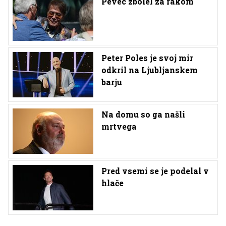
Pevec zbolel za rakom
Peter Poles je svoj mir
odkril na Ljubljanskem
barju
Na domu so ga našli
mrtvega
Pred vsemi se je podelal v
hlače