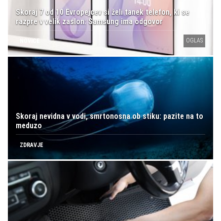
Skoraj 7 od 10 Evropejcev si želi tanek telefon, ki se
razpre v velik zaslon: Samsung ima odgovor
OGLAS
NOVICE
Skoraj nevidna v vodi, smrtonosna ob stiku: pazite na to
meduzo
ZDRAVJE