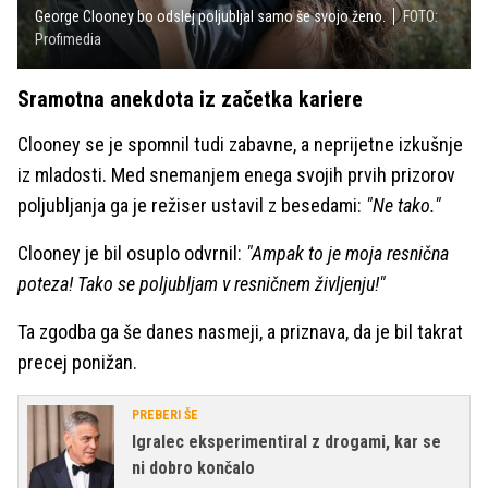
George Clooney bo odslej poljubljal samo še svojo ženo.
FOTO:
Profimedia
Sramotna anekdota iz začetka kariere
Clooney se je spomnil tudi zabavne, a neprijetne izkušnje
iz mladosti. Med snemanjem enega svojih prvih prizorov
poljubljanja ga je režiser ustavil z besedami:
"Ne tako."
Clooney je bil osuplo odvrnil:
"Ampak to je moja resnična
poteza! Tako se poljubljam v resničnem življenju!"
Ta zgodba ga še danes nasmeji, a priznava, da je bil takrat
precej ponižan.
PREBERI ŠE
Igralec eksperimentiral z drogami, kar se
ni dobro končalo