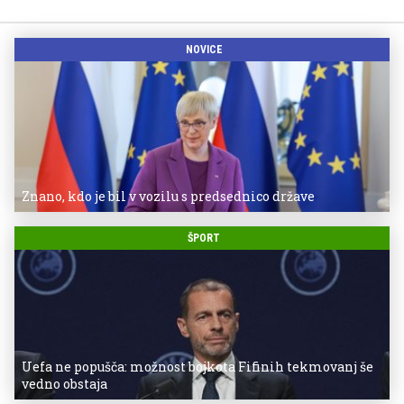
NOVICE
Znano, kdo je bil v vozilu s predsednico države
ŠPORT
Uefa ne popušča: možnost bojkota Fifinih tekmovanj še
vedno obstaja