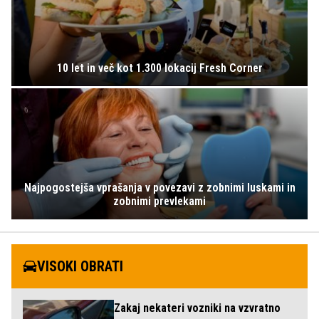
10 let in več kot 1.300 lokacij Fresh Corner
Najpogostejša vprašanja v povezavi z zobnimi luskami in
zobnimi prevlekami
VISOKI OBRATI
Zakaj nekateri vozniki na vzvratno