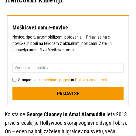
Moškisvet.com e-novice
Novice, šport, avtomobilizem, potovanja ... Prijavi se na e-
novičke in bodi na tekočem z aktualnimi novicami. Zate jih
pripravlja uredništvo Moškisvet.com.
Strinjam se s
splošnimi pogoji
in
Politiko zasebnosti
.
PRIJAVI SE
Ko sta se
George Clooney in Amal Alamuddin
leta 2013
prvič srečala, je Hollywood skoraj soglasno dvignil obrvi.
On – eden najbolj zaželenih igralcev na svetu, večni