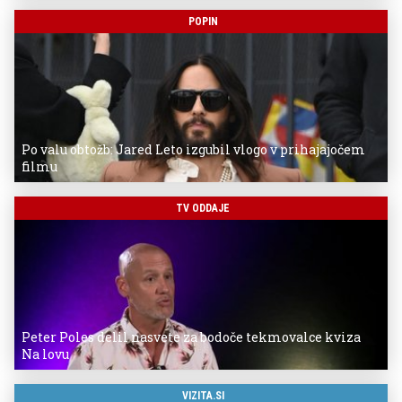
POPIN
Po valu obtožb: Jared Leto izgubil vlogo v prihajajočem
filmu
TV ODDAJE
Peter Poles delil nasvete za bodoče tekmovalce kviza
Na lovu
VIZITA.SI