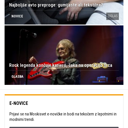
Najboljše avto preproge: gumijaste ali tekstilne?
OGLAS
NOVICE
Rock legenda končuje kariero, čaka na operacijo srca
GLASBA
E-NOVICE
Prijavi se na Moskisvet e-novičke in bodi na tekočem z lepotnimi in
modnimi trendi.