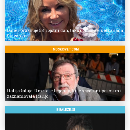
Danes praznuje 53. rojstni dan, tako dobro je videti znana
Slovenka
MOSKISVET.COM
Italija žaluje: Umrla je legenda, ki je s svojimi pesmimi
zaznamovala Italijo
BIBALEZE.SI