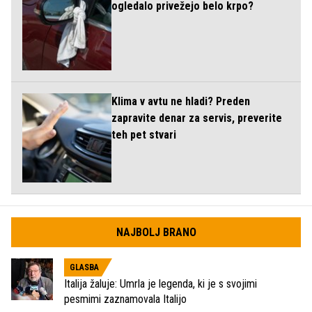
ogledalo privežejo belo krpo?
Klima v avtu ne hladi? Preden
zapravite denar za servis, preverite
teh pet stvari
NAJBOLJ BRANO
GLASBA
Italija žaluje: Umrla je legenda, ki je s svojimi
pesmimi zaznamovala Italijo