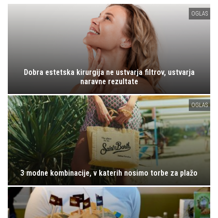
OGLAS
Dobra estetska kirurgija ne ustvarja filtrov, ustvarja
naravne rezultate
OGLAS
3 modne kombinacije, v katerih nosimo torbe za plažo