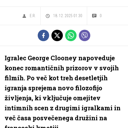
E.R.
18. 12. 2025 01.30
0
Igralec George Clooney napoveduje
konec romantičnih prizorov v svojih
filmih. Po več kot treh desetletjih
igranja sprejema novo filozofijo
življenja, ki vključuje omejitev
intimnih scen z drugimi igralkami in
več časa posvečenega družini na
francoski kmetiji.