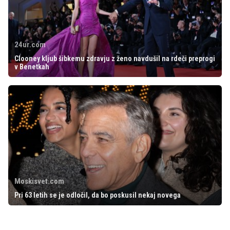
24ur.com
Clooney kljub šibkemu zdravju z ženo navdušil na rdeči preprogi
v Benetkah
Moskisvet.com
Pri 63 letih se je odločil, da bo poskusil nekaj novega