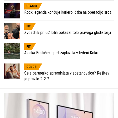
GLASBA
Rock legenda končuje kariero, čaka na operacijo srca
FIT
Zvezdnik pri 62 letih pokazal telo pravega gladiatorja
FIT
Alenka Bratušek spet zaplavala v ledeni Kokri
ODNOSI
Se s partnerko spreminjata v sostanovalca? Rešitev
je pravilo 2-2-2