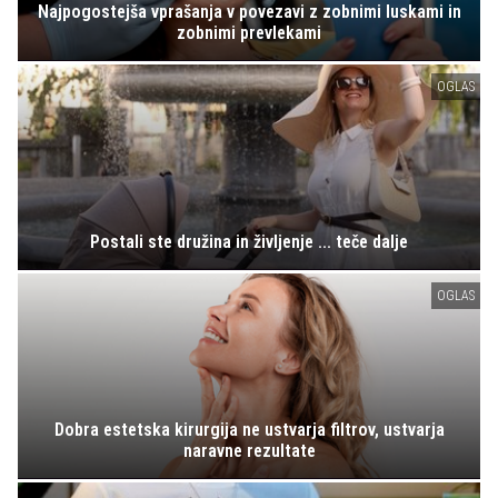
Najpogostejša vprašanja v povezavi z zobnimi luskami in
zobnimi prevlekami
OGLAS
Postali ste družina in življenje ... teče dalje
OGLAS
Dobra estetska kirurgija ne ustvarja filtrov, ustvarja
naravne rezultate