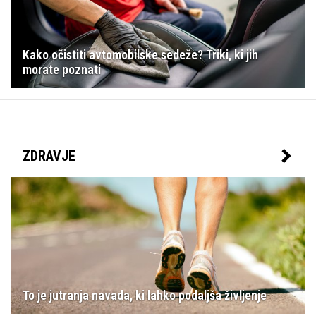
Kako očistiti avtomobilske sedeže? Triki, ki jih
morate poznati
ZDRAVJE
To je jutranja navada, ki lahko podaljša življenje