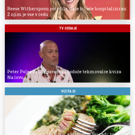
Reese Witherspoon potrdila, da je bil oče hospitaliziran:
Z njim je vse v redu
TV ODDAJE
Peter Poles delil nasvete za bodoče tekmovalce kviza
Na lovu
VIZITA.SI
Polna je nevarnih toksinov, a jo imamo vsi radi: to je