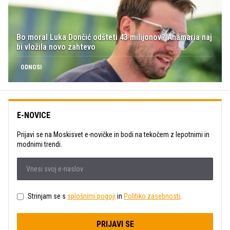
Bo moral Luka Dončić odšteti 43 milijonov? Anamaria naj
bi vložila novo zahtevo
ODNOSI
E-NOVICE
Prijavi se na Moskisvet e-novičke in bodi na tekočem z lepotnimi in
modnimi trendi.
Strinjam se s
splošnimi pogoji
in
Politiko zasebnosti
.
PRIJAVI SE