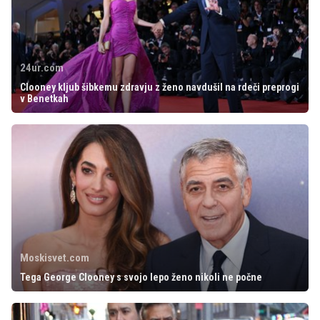
24ur.com
Clooney kljub šibkemu zdravju z ženo navdušil na rdeči preprogi
v Benetkah
Moskisvet.com
Tega George Clooney s svojo lepo ženo nikoli ne počne