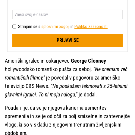
Strinjam se s
splošnimi pogoji
in
Politiko zasebnosti
.
PRIJAVI SE
Ameriški igralec in oskarjevec
George Clooney
hollywoodsko romantiko pušča za seboj.
"Ne snemam več
romantičnih filmov,"
je povedal v pogovoru za ameriško
televizijo CBS News.
"Ne poskušam tekmovati s 25-letnimi
glavnimi igralci. To ni moja naloga,"
je dodal.
Poudaril je, da se je njegova karierna usmeritev
spremenila in se je odločil za bolj smiselne in zahtevnejše
vloge, ki so v skladu z njegovim trenutnim življenjskim
obdobjem.