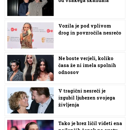
od vsakega škandala
Vozila je pod vplivom
drog in povzročila nesrečo
Ne boste verjeli, koliko
časa že ni imela spolnih
odnosov
V tragični nesreči je
izgubil ljubezen svojega
življenja
Tako je brez ličil videti ena