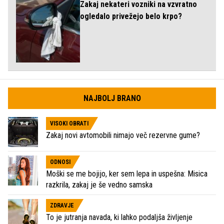
Zakaj nekateri vozniki na vzvratno
ogledalo privežejo belo krpo?
NAJBOLJ BRANO
VISOKI OBRATI
Zakaj novi avtomobili nimajo več rezervne gume?
ODNOSI
Moški se me bojijo, ker sem lepa in uspešna: Misica
razkrila, zakaj je še vedno samska
ZDRAVJE
To je jutranja navada, ki lahko podaljša življenje