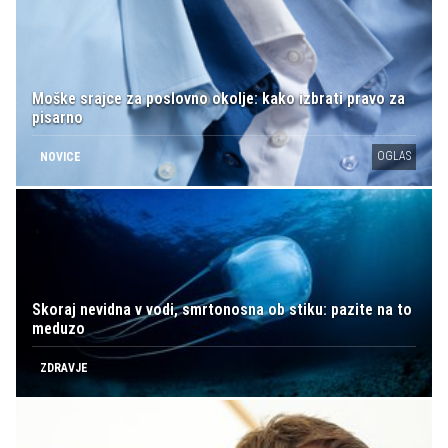
Moške srajce za poslovno okolje: kako izbrati pravo za
pisarno
OGLAS
NOVICE
Skoraj nevidna v vodi, smrtonosna ob stiku: pazite na to
meduzo
ZDRAVJE