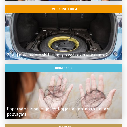
MOSKISVET.COM
Zakaj novi avtomobili nimajo več rezervne gume?
BIBALEZE.SI
Poporodno izpadanje las: kaj je normalno in kako si
pomagati