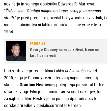
novinarja in vojnega dopisnika Edwarda R. Murrowa.
"Živčen sem. Obstaja milijon razlogov, zakaj je to neumno
storiti,"
je pred premiero povedal hollywoodski zvezdnik, ki
meni, da občinstva ni lahko prepričati, da se vrne v leto
1954.
PREBERI ŠE
George Clooney na robu z živci, trese se
kot šiba na vodi
Uprizoritev je priredba filma
Lahko noč in srečno
iz leta
2005, ki ga je Clooney režiral ter zanj napisal scenarij
skupaj z
Grantom Heslovom
, poleg tega pa zaigral tudi v
stranski vlogi. Film je bil nominiran za šest oskarjev, tudi
za najboljši film. Heslov je po pisanju dpa tudi soavtor
odrske priredbe v gledališču Winter Garden.