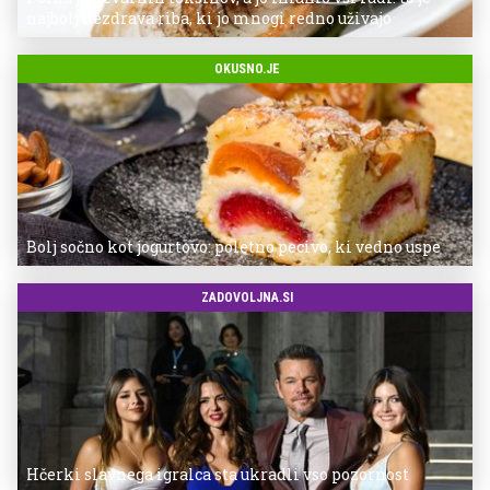
najbolj nezdrava riba, ki jo mnogi redno uživajo
OKUSNO.JE
Bolj sočno kot jogurtovo: poletno pecivo, ki vedno uspe
ZADOVOLJNA.SI
Hčerki slavnega igralca sta ukradli vso pozornost