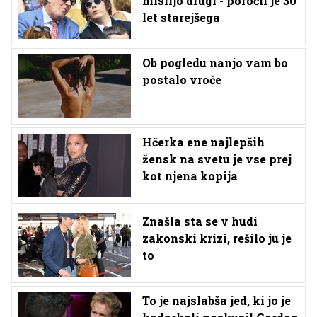
mislijo drugi - poročil je 30
let starejšega
Ob pogledu nanjo vam bo
postalo vroče
Hčerka ene najlepših
žensk na svetu je vse prej
kot njena kopija
Znašla sta se v hudi
zakonski krizi, rešilo ju je
to
To je najslabša jed, ki jo je