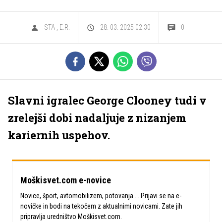
STA
,
E.R.
28. 03. 2025 02.30
0
Slavni igralec George Clooney tudi v
zrelejši dobi nadaljuje z nizanjem
kariernih uspehov.
Moškisvet.com e-novice
Novice, šport, avtomobilizem, potovanja ... Prijavi se na e-
novičke in bodi na tekočem z aktualnimi novicami. Zate jih
pripravlja uredništvo Moškisvet.com.