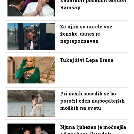
kadarkoli poskusil Gordon
Ramsay
Za njim so norele vse
ženske, danes je
neprepoznaven
Tukaj živi Lepa Brena
Pri naših sosedih se bo
poročil eden najbogatejših
moških na svetu
Njuna ljubezen je močnejša