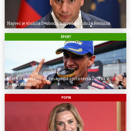
Največ je vložila Svoboda, največ pa dobila Resnica
ŠPORT
Martin suvereno do zmage na sprinterski dirki v
Silverstonu
POPIN