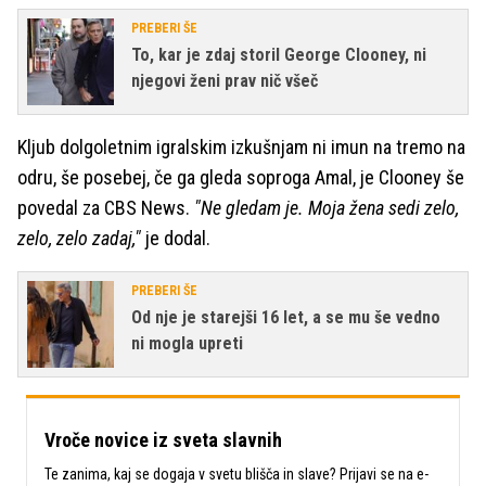
PREBERI ŠE
To, kar je zdaj storil George Clooney, ni
njegovi ženi prav nič všeč
Kljub dolgoletnim igralskim izkušnjam ni imun na tremo na
odru, še posebej, če ga gleda soproga Amal, je Clooney še
povedal za CBS News.
"Ne gledam je. Moja žena sedi zelo,
zelo, zelo zadaj,"
je dodal.
PREBERI ŠE
Od nje je starejši 16 let, a se mu še vedno
ni mogla upreti
Vroče novice iz sveta slavnih
Te zanima, kaj se dogaja v svetu blišča in slave? Prijavi se na e-