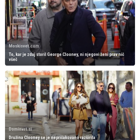
Moskisvet.com
To, kar je zdaj storil George Clooney, ni njegovi ženi prav nič
všeč
Dominvrt.si
Družina Clooney se je nepričakovano razširila