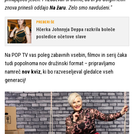
znova prinesli oddajo
Na žaru
. Zelo smo navdušeni."
PREBERI ŠE
Hčerka Johnnyja Deppa razkrila boleče
posledice očetove slave
Na POP TV vas poleg zabavnih vsebin, filmov in serij čaka
tudi popolnoma nov družinski format – pripravljamo
namreč
nov kviz
, ki bo razveseljeval gledalce vseh
generacij!