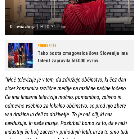
Delovna akcija
FOTO: 24ur.com
PREBERI ŠE
Tako bosta zmagovalca šova Slovenija ima
talent zapravila 50.000 evrov
"Moč televizije je v tem, da združuje občinstvo, ki čez dan
sicer konzumira različne medije na različne načine ločeno.
Če ima linearna televizija močno, pomembno, vplivno in
odmevno vsebino za lokalno občinstvo, se pred njo zbere
vsa družina in deli to doživetje. To je naš cilj, ki nas
navdušuje. In naša misija. Poskrbeli bomo za to, da v naši
industriji še bolj zacveti v prihodnjih letih, in za to smo tudi