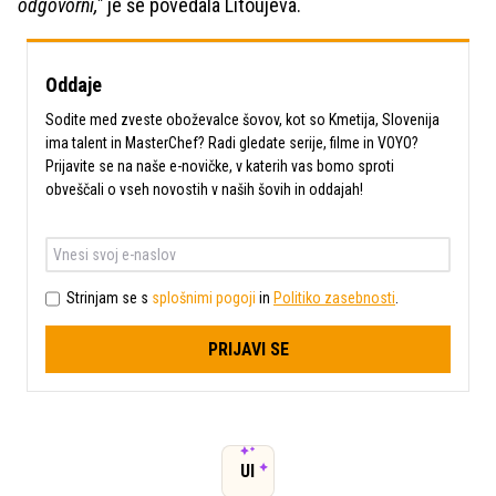
odgovorni,"
je še povedala Litoujeva.
Oddaje
Sodite med zveste oboževalce šovov, kot so Kmetija, Slovenija
ima talent in MasterChef? Radi gledate serije, filme in VOYO?
Prijavite se na naše e-novičke, v katerih vas bomo sproti
obveščali o vseh novostih v naših šovih in oddajah!
Strinjam se s
splošnimi pogoji
in
Politiko zasebnosti
.
PRIJAVI SE
UI