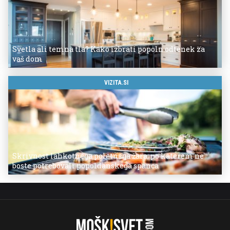
Svetla ali temna tla? Kako izbrati popoln odtenek za
vaš dom
VIZITA.SI
Skrivnost lahkotnega poletnega žara, po katerem ne
boste potrebovali popoldanskega spanca