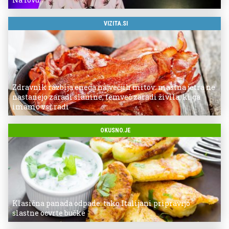
VIZITA.SI
Zdravnik razbija enega največjih mitov: mastna jetra ne
nastanejo zaradi slanine, temveč zaradi živila, ki ga
imamo vsi radi
OKUSNO.JE
Klasična panada odpade: tako Italijani pripravijo
slastne ocvrte bučke