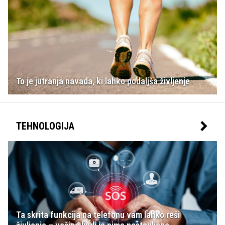
To je jutranja navada, ki lahko podaljša življenje
TEHNOLOGIJA
Ta skrita funkcija na telefonu vam lahko reši