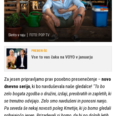
Skrito v raju
FOTO: POP TV
PREBERI ŠE
Vse to vas čaka na VOYO v januarju
Za jesen pripravljamo prav posebno presenečenje –
novo
dnevno serijo
, ki bo navduševala naše gledalce!
"To bo
zelo bogata zgodba o družini, izdaji, preobratih in zapletih, ki
se trenutno odvijajo. Zelo smo navdušeni in ponosni nanjo.
Pa seveda še nekaj novosti poleg Kmetije, ki jo bomo gledali
prihajajočo jesen. Prizadevali si bomo, da bi po dolgih letih