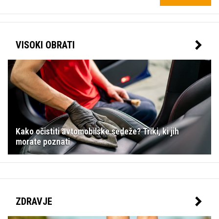
VISOKI OBRATI
Kako očistiti avtomobilske sedeže? Triki, ki jih
morate poznati
ZDRAVJE