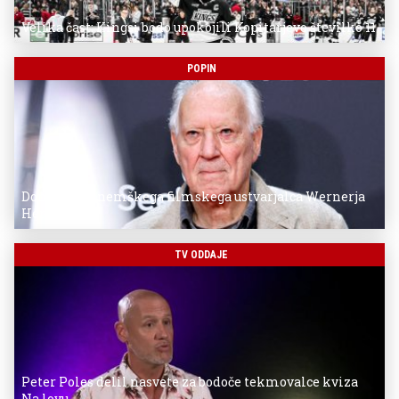
Velika čast: Kingsi bodo upokojili Kopitarjevo številko 11
POPIN
Donostia za nemškega filmskega ustvarjalca Wernerja
Herzoga
TV ODDAJE
Peter Poles delil nasvete za bodoče tekmovalce kviza
Na lovu