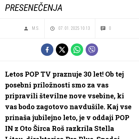
PRESENEČENJA
M.S.
07. 01. 2025 10.13
0
Letos POP TV praznuje 30 let! Ob tej
posebni priložnosti smo za vas
pripravili številne nove vsebine, ki
vas bodo zagotovo navdušile. Kaj vse
prinaša jubilejno leto, je v oddaji POP
IN z Oto Širca Roš razkrila Stella