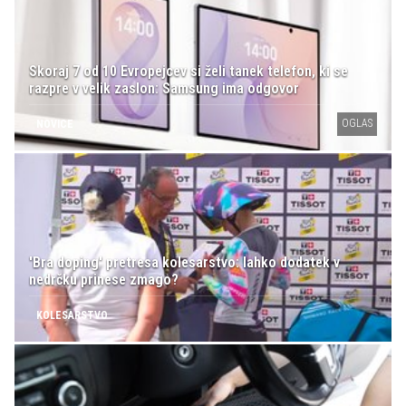
Skoraj 7 od 10 Evropejcev si želi tanek telefon, ki se
razpre v velik zaslon: Samsung ima odgovor
OGLAS
NOVICE
'Bra doping' pretresa kolesarstvo: lahko dodatek v
nedrčku prinese zmago?
KOLESARSTVO