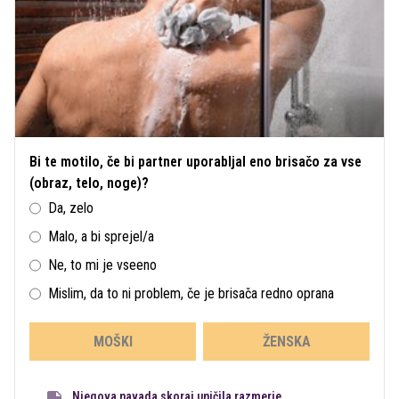
Bi te motilo, če bi partner uporabljal eno brisačo za vse
(obraz, telo, noge)?
Da, zelo
Malo, a bi sprejel/a
Ne, to mi je vseeno
Mislim, da to ni problem, če je brisača redno oprana
MOŠKI
ŽENSKA
Njegova navada skoraj uničila razmerje