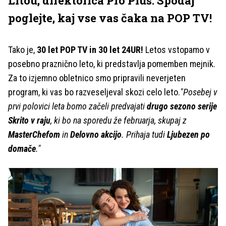
Litou, direktorica Pro Plus. Spodaj
poglejte, kaj vse vas čaka na POP TV!
Tako je,
30 let POP TV in 30 let 24UR!
Letos vstopamo v
posebno praznično leto, ki predstavlja pomemben mejnik.
Za to izjemno obletnico smo pripravili neverjeten
program, ki vas bo razveseljeval skozi celo leto.
"Posebej v
prvi polovici leta bomo začeli predvajati
drugo sezono serije
Skrito v raju
, ki bo na sporedu že februarja, skupaj z
MasterChefom
in
Delovno akcijo
. Prihaja tudi
Ljubezen po
domače
."