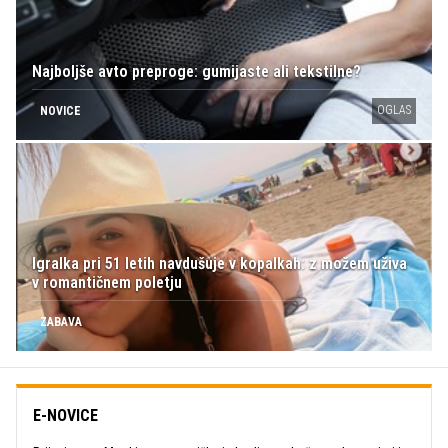
Najboljše avto preproge: gumijaste ali tekstilne?
OGLAS
NOVICE
Igralka pri 51 letih navdušuje v kopalkah: z možem uživa
v romantičnem poletju
ZABAVA
E-NOVICE