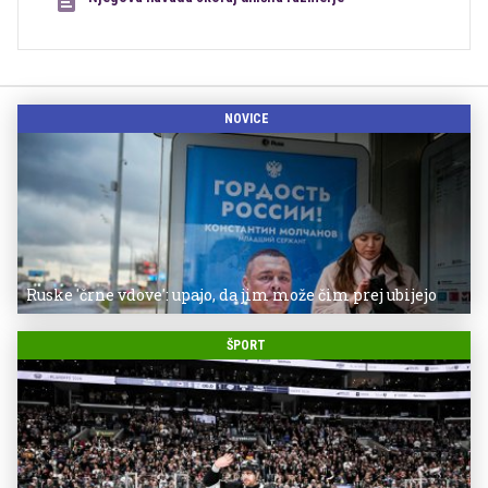
NOVICE
Ruske 'črne vdove': upajo, da jim može čim prej ubijejo
ŠPORT