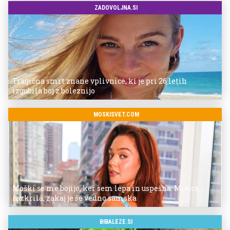
ZADOVOLJNA.SI
Tragična smrt znane vplivnice, ki je pri 26 letih
izgubila boj z boleznijo
MOSKISVET.COM
Moški se me bojijo, ker sem lepa in uspešna: Misica
razkrila, zakaj je še vedno samska
BIBALEZE.SI