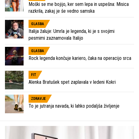
Moški se me bojijo, ker sem lepa in uspešna: Misica
razkrila, zakaj je še vedno samska
GLASBA
Italija žaluje: Umrla je legenda, ki je s svojimi
pesmimi zaznamovala Italijo
GLASBA
Rock legenda končuje kariero, čaka na operacijo srca
FIT
Alenka Bratušek spet zaplavala v ledeni Kokri
ZDRAVJE
To je jutranja navada, ki lahko podaljša življenje