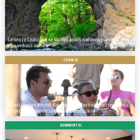
Le uro iz Ljubljane se skriva pravi naravni čudež: izlet, ki
bo navdušil otroke
CEKIN.SI
43 milijonov evrov? Koliko so po razhodu zahtevale ali
prejele partnerice športnih zvezdnikov
DOMINVRT.SI