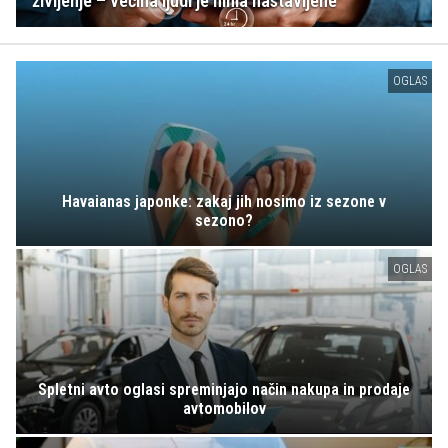
življenje – večina ljudi je nima nastavljene
OGLAS
Havaianas japonke: zakaj jih nosimo iz sezone v
sezono?
OGLAS
Spletni avto oglasi spreminjajo način nakupa in prodaje
avtomobilov