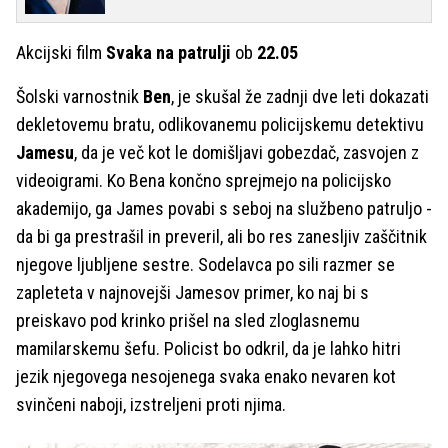
Akcijski film
Svaka na patrulji
ob
22.05
Šolski varnostnik
Ben
, je skušal že zadnji dve leti dokazati
dekletovemu bratu, odlikovanemu policijskemu detektivu
Jamesu
, da je več kot le domišljavi gobezdač, zasvojen z
videoigrami. Ko Bena končno sprejmejo na policijsko
akademijo, ga James povabi s seboj na službeno patruljo -
da bi ga prestrašil in preveril, ali bo res zanesljiv zaščitnik
njegove ljubljene sestre. Sodelavca po sili razmer se
zapleteta v najnovejši Jamesov primer, ko naj bi s
preiskavo pod krinko prišel na sled zloglasnemu
mamilarskemu šefu. Policist bo odkril, da je lahko hitri
jezik njegovega nesojenega svaka enako nevaren kot
svinčeni naboji, izstreljeni proti njima.