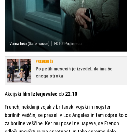
Varna hiša (Safe house)
FOTO: Profimedia
PREBERI ŠE
Po petih mesecih je izvedel, da ima še
enega otroka
Akcijski film
Izterjevalec
ob
22.10
French, nekdanji vojak v britanski vojski in mojster
borilnih veščin, se preseli v Los Angeles in tam odpre šolo
za borilne veščine. Ker mu posel ne uspeva, se French
odloči unovčiti svoje spretnosti in tako sprejme delo