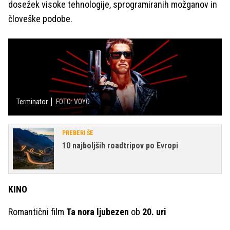
dosežek visoke tehnologije, sprogramiranih možganov in
človeške podobe.
Terminator
FOTO: VOYO
PREBERI ŠE
10 najboljših roadtripov po Evropi
KINO
Romantični film
Ta nora ljubezen
ob
20. uri