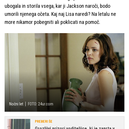
ubogala in storila vsega, kar ji Jackson naroči, bodo
umorili njenega očeta. Kaj naj Lisa naredi? Na letalu ne
more nikamor pobegniti ali poklicati na pomoč.
Nočni let
FOTO: 24ur.com
PREBERI ŠE
Grozljivi prizori voditeljice, ki je zaprta v