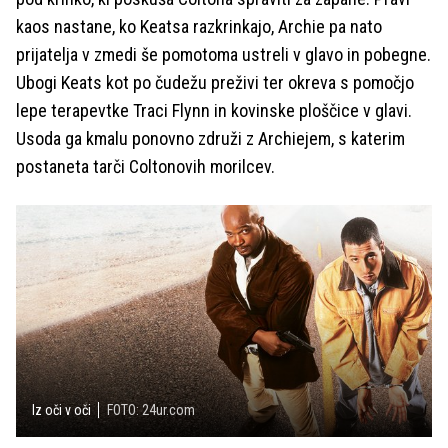
kaos nastane, ko Keatsa razkrinkajo, Archie pa nato
prijatelja v zmedi še pomotoma ustreli v glavo in pobegne.
Ubogi Keats kot po čudežu preživi ter okreva s pomočjo
lepe terapevtke Traci Flynn in kovinske ploščice v glavi.
Usoda ga kmalu ponovno združi z Archiejem, s katerim
postaneta tarči Coltonovih morilcev.
Iz oči v oči
FOTO: 24ur.com