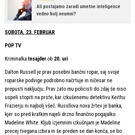
Ali postajamo zaradi umetne inteligence
vedno bolj neumni?
SOBOTA, 23. FEBRUAR
POP TV
Kriminalka
Insajder
ob
20. uri
Dalton Russell je prav posebni bančni ropar, saj svoje
roparske podvige podrobno načrtuje in ničesar ne
prepusti naključju. Prav zato mu policisti do zdaj še niso
uspeli stopiti na prste, kar izkušenemu detektivu Keithu
Frazierju ni najbolj všeč. Russllova nova žrtev je banka,
kjer so pred kratkim najeli drzno finančno pogajalko
Madeline White. Kljub izjemnim izkušnjam je Madeline
precej tvegana izbira in še preden se dan konča, se bo