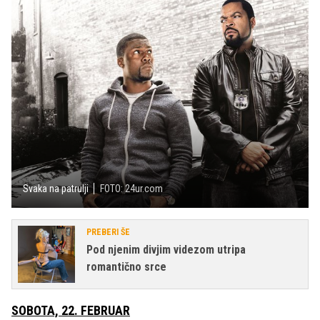
Svaka na patrulji
FOTO: 24ur.com
PREBERI ŠE
Pod njenim divjim videzom utripa
romantično srce
SOBOTA, 22. FEBRUAR