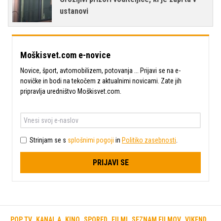
ustanovi
Moškisvet.com e-novice
Novice, šport, avtomobilizem, potovanja ... Prijavi se na e-
novičke in bodi na tekočem z aktualnimi novicami. Zate jih
pripravlja uredništvo Moškisvet.com.
Strinjam se s
splošnimi pogoji
in
Politiko zasebnosti
.
PRIJAVI SE
POP TV
KANAL A
KINO
SPORED
FILMI
SEZNAM FILMOV
VIKEND