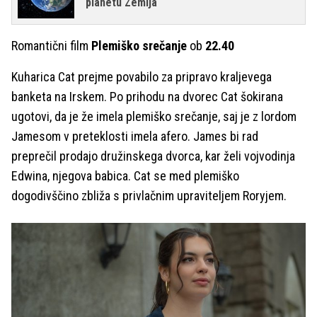
planetu Zemlja
Romantični film
Plemiško srečanje
ob
22.40
Kuharica Cat prejme povabilo za pripravo kraljevega
banketa na Irskem. Po prihodu na dvorec Cat šokirana
ugotovi, da je že imela plemiško srečanje, saj je z lordom
Jamesom v preteklosti imela afero. James bi rad
preprečil prodajo družinskega dvorca, kar želi vojvodinja
Edwina, njegova babica. Cat se med plemiško
dogodivščino zbliža s privlačnim upraviteljem Roryjem.