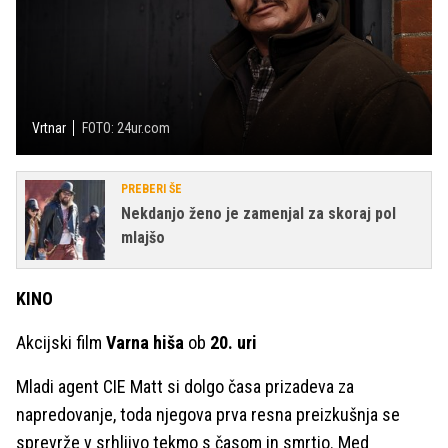
Vrtnar
FOTO: 24ur.com
PREBERI ŠE
Nekdanjo ženo je zamenjal za skoraj pol
mlajšo
KINO
Akcijski film
Varna hiša
ob
20. uri
Mladi agent CIE Matt si dolgo časa prizadeva za
napredovanje, toda njegova prva resna preizkušnja se
sprevrže v srhljivo tekmo s časom in smrtjo. Med