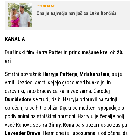
PREBERI ŠE
Ona je največja navijačica Luke Dončića
KANAL A
Družinski film
Harry Potter in princ mešane krvi
ob
20.
uri
Smrtni sovražnik
Harryja Potterja
,
Mrlakenstein
, se je
vrnil. Jezdeci smrti sejejo grozo med bunkeljni in
čarovniki, zato Bradavičarka ni več varna. Čarodej
Dumbledore
se trudi, da bi Harryja pripravil na zadnji
obračun, ki se hitro bliža. Dijaki se medtem spopadajo s
podivjanimi najstniškimi hormoni. Harryju je čedalje bolj
všeč Ronova sestra
Ginny
,
Rona
pa s pozornostjo zasipa
Lavender Brown
. Hermione je ljubosumna, a odločena, da