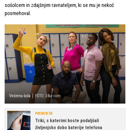
sošolcem in zdajšnjim ravnateljem, ki se mu je nekoč
posmehoval.
Večerna šola
FOTO: 24ur.com
PREBERI ŠE
Triki, s katerimi boste podaljšali
življenjsko dobo baterije telefona