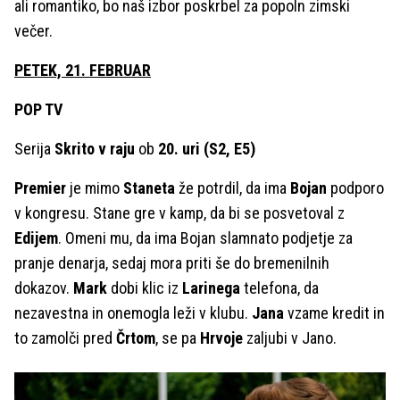
ali romantiko, bo naš izbor poskrbel za popoln zimski
večer.
PETEK, 21. FEBRUAR
POP TV
Serija
Skrito v raju
ob
20. uri
(S2, E5)
Premier
je mimo
Staneta
že potrdil, da ima
Bojan
podporo
v kongresu. Stane gre v kamp, da bi se posvetoval z
Edijem
. Omeni mu, da ima Bojan slamnato podjetje za
pranje denarja, sedaj mora priti še do bremenilnih
dokazov.
Mark
dobi klic iz
Larinega
telefona, da
nezavestna in onemogla leži v klubu.
Jana
vzame kredit in
to zamolči pred
Črtom
, se pa
Hrvoje
zaljubi v Jano.