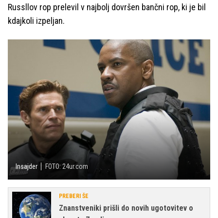
Russllov rop prelevil v najbolj dovršen bančni rop, ki je bil
kdajkoli izpeljan.
Insajder
FOTO: 24ur.com
PREBERI ŠE
Znanstveniki prišli do novih ugotovitev o