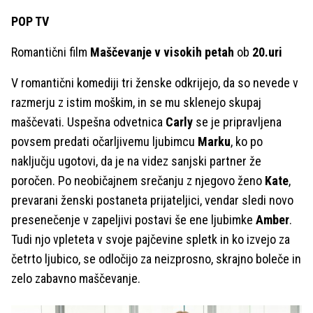
POP TV
Romantični film
Maščevanje v visokih petah
ob
20.uri
V romantični komediji tri ženske odkrijejo, da so nevede v
razmerju z istim moškim, in se mu sklenejo skupaj
maščevati. Uspešna odvetnica
Carly
se je pripravljena
povsem predati očarljivemu ljubimcu
Marku
, ko po
naključju ugotovi, da je na videz sanjski partner že
poročen. Po neobičajnem srečanju z njegovo ženo
Kate
,
prevarani ženski postaneta prijateljici, vendar sledi novo
presenečenje v zapeljivi postavi še ene ljubimke
Amber
.
Tudi njo vpleteta v svoje pajčevine spletk in ko izvejo za
četrto ljubico, se odločijo za neizprosno, skrajno boleče in
zelo zabavno maščevanje.