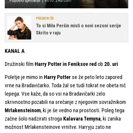
Popolno ujemanje
FOTO: 24ur.com
PREBERI ŠE
To si Mila Peršin misli o novi sezoni serije
Skrito v raju
KANAL A
Družinski film
Harry Potter in Feniksov red
ob
20. uri
Poletje je mimo in
Harry Potter
se že peto leto zapored
vrne na Bradavičarko. Toda žal se tudi tokrat ne obeta nič
lepega. Vse kaže, da so vsi na Bradavičarki zelo
skrivnostno pozabili na srečanje z njegovim sovražnikom
Mrlakensteinom
, ki je še vedno na prostosti. Poleg tega
začne šolo nadzirati stroga
Kalavara Temyna
, ki zanika
možnost Mrlakensteinove vrnitve. Harryju zato ne