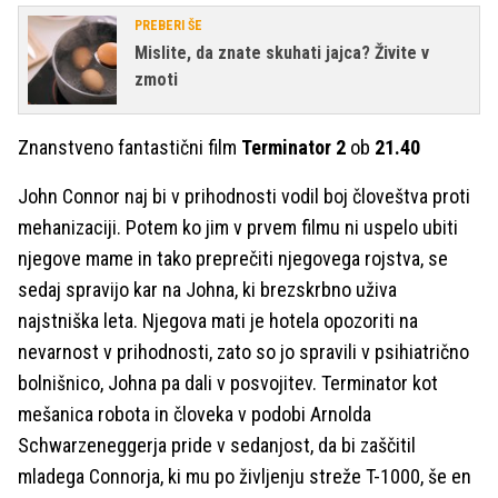
PREBERI ŠE
Mislite, da znate skuhati jajca? Živite v
zmoti
Znanstveno fantastični film
Terminator 2
ob
21.40
John Connor naj bi v prihodnosti vodil boj človeštva proti
mehanizaciji. Potem ko jim v prvem filmu ni uspelo ubiti
njegove mame in tako preprečiti njegovega rojstva, se
sedaj spravijo kar na Johna, ki brezskrbno uživa
najstniška leta. Njegova mati je hotela opozoriti na
nevarnost v prihodnosti, zato so jo spravili v psihiatrično
bolnišnico, Johna pa dali v posvojitev. Terminator kot
mešanica robota in človeka v podobi Arnolda
Schwarzeneggerja pride v sedanjost, da bi zaščitil
mladega Connorja, ki mu po življenju streže T-1000, še en