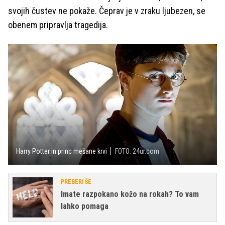
svojih čustev ne pokaže. Čeprav je v zraku ljubezen, se
obenem pripravlja tragedija.
Harry Potter in princ mešane krvi
FOTO: 24ur.com
PREBERI ŠE
Imate razpokano kožo na rokah? To vam
lahko pomaga