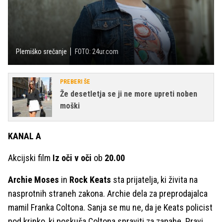
Plemiško srečanje
FOTO: 24ur.com
PREBERI ŠE
Že desetletja se ji ne more upreti noben
moški
KANAL A
Akcijski film
Iz oči v oči
ob
20.00
Archie Moses
in
Rock Keats
sta prijatelja, ki živita na
nasprotnih straneh zakona. Archie dela za preprodajalca
mamil Franka Coltona. Sanja se mu ne, da je Keats policist
pod krinko, ki poskuša Coltona spraviti za zapahe. Pravi