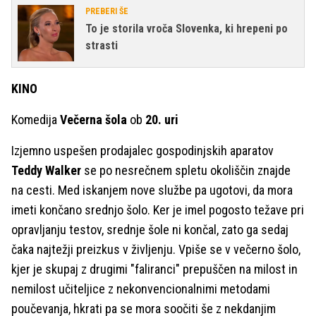
PREBERI ŠE
To je storila vroča Slovenka, ki hrepeni po
strasti
KINO
Komedija
Večerna šola
ob
20. uri
Izjemno uspešen prodajalec gospodinjskih aparatov
Teddy Walker
se po nesrečnem spletu okoliščin znajde
na cesti. Med iskanjem nove službe pa ugotovi, da mora
imeti končano srednjo šolo. Ker je imel pogosto težave pri
opravljanju testov, srednje šole ni končal, zato ga sedaj
čaka najtežji preizkus v življenju. Vpiše se v večerno šolo,
kjer je skupaj z drugimi "faliranci" prepuščen na milost in
nemilost učiteljice z nekonvencionalnimi metodami
poučevanja, hkrati pa se mora soočiti še z nekdanjim