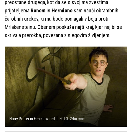
preostane drugega, kot da se s svojima zvestima
prijateljema
Ronom
in
Hermiono
sam nauči obrambnih
čarobnih urokov, ki mu bodo pomagali v boju proti
Mrlakensteinu. Obenem poskuša najti kraj, kjer naj bi se
skrivala prerokba, povezana z njegovim življenjem.
Harry Potter in Feniksov red
FOTO: 24ur.com