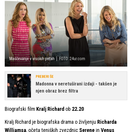
Maščevanje v visokih petah
FOTO: 24ur.com
PREBERI ŠE
Madonna v neretuširani izdaji - takšen je
njen obraz brez filtra
Biografski film
Kralj Richard
ob
22.20
Kralj Richard je biografska drama o življenju
Richarda
Williamsa
, očeta teniških zvezdnic
Serene
in
Venus