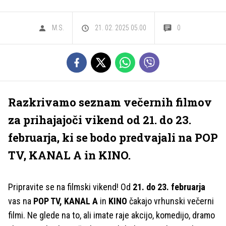
M.S.
21. 02. 2025 05.00
0
Razkrivamo seznam večernih filmov
za prihajajoči vikend od 21. do 23.
februarja, ki se bodo predvajali na POP
TV, KANAL A in KINO.
Pripravite se na filmski vikend! Od
21. do 23. februarja
vas na
POP TV, KANAL A
in
KINO
čakajo vrhunski večerni
filmi. Ne glede na to, ali imate raje akcijo, komedijo, dramo