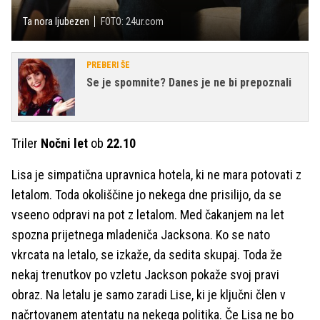
Ta nora ljubezen
FOTO: 24ur.com
PREBERI ŠE
Se je spomnite? Danes je ne bi prepoznali
Triler
Nočni let
ob
22.10
Lisa je simpatična upravnica hotela, ki ne mara potovati z
letalom. Toda okoliščine jo nekega dne prisilijo, da se
vseeno odpravi na pot z letalom. Med čakanjem na let
spozna prijetnega mladeniča Jacksona. Ko se nato
vkrcata na letalo, se izkaže, da sedita skupaj. Toda že
nekaj trenutkov po vzletu Jackson pokaže svoj pravi
obraz. Na letalu je samo zaradi Lise, ki je ključni člen v
načrtovanem atentatu na nekega politika. Če Lisa ne bo