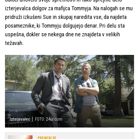
izterjevalca dolgov za mafijca Tommyja. Na nalogah se mu
pridruži izkušeni Sue in skupaj naredita vse, da najdeta
posameznike, ki Tommyju dolgujejo denar. Pri delu sta
uspešna, dokler se nekega dne ne znajdeta v velikih
težavah.
Izterjevalec
FOTO: 24ur.com
PREBERI ŠE