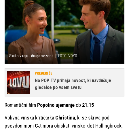
Skrito v raju - druga sezona
FOTO: VOYO
PREBERI ŠE
Na POP TV prihaja novost, ki navdušuje
gledalce po vsem svetu
Romantični film
Popolno ujemanje
ob
21.15
Vplivna vinska kritičarka
Christina
, ki se skriva pod
psevdonimom
CJ
, mora obiskati vinsko klet Hollingbrook,