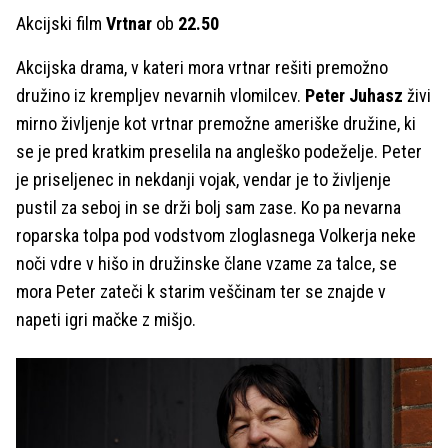
Akcijski film
Vrtnar
ob
22.50
Akcijska drama, v kateri mora vrtnar rešiti premožno
družino iz krempljev nevarnih vlomilcev.
Peter Juhasz
živi
mirno življenje kot vrtnar premožne ameriške družine, ki
se je pred kratkim preselila na angleško podeželje. Peter
je priseljenec in nekdanji vojak, vendar je to življenje
pustil za seboj in se drži bolj sam zase. Ko pa nevarna
roparska tolpa pod vodstvom zloglasnega Volkerja neke
noči vdre v hišo in družinske člane vzame za talce, se
mora Peter zateči k starim veščinam ter se znajde v
napeti igri mačke z mišjo.