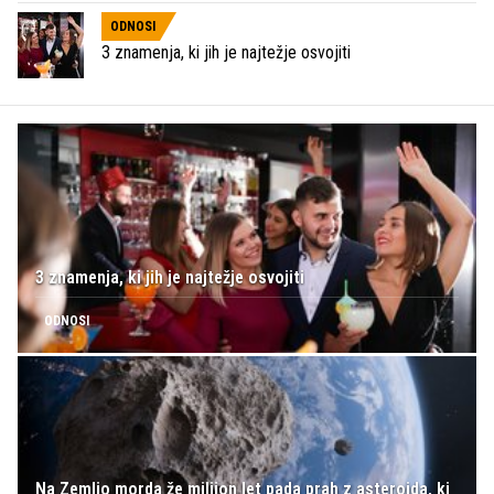
ODNOSI
3 znamenja, ki jih je najtežje osvojiti
3 znamenja, ki jih je najtežje osvojiti
ODNOSI
Na Zemljo morda že milijon let pada prah z asteroida, ki