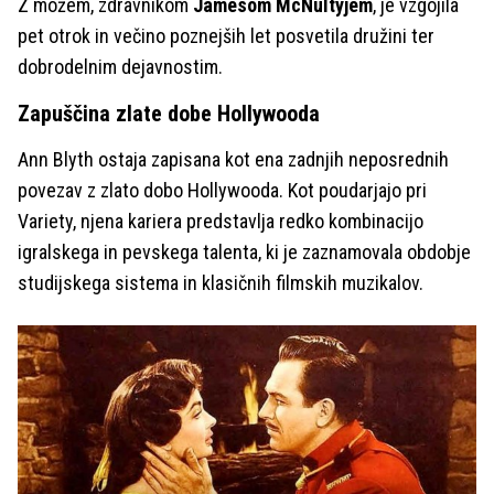
Z možem, zdravnikom
Jamesom McNultyjem
, je vzgojila
pet otrok in večino poznejših let posvetila družini ter
dobrodelnim dejavnostim.
Zapuščina zlate dobe Hollywooda
Ann Blyth ostaja zapisana kot ena zadnjih neposrednih
povezav z zlato dobo Hollywooda. Kot poudarjajo pri
Variety, njena kariera predstavlja redko kombinacijo
igralskega in pevskega talenta, ki je zaznamovala obdobje
studijskega sistema in klasičnih filmskih muzikalov.