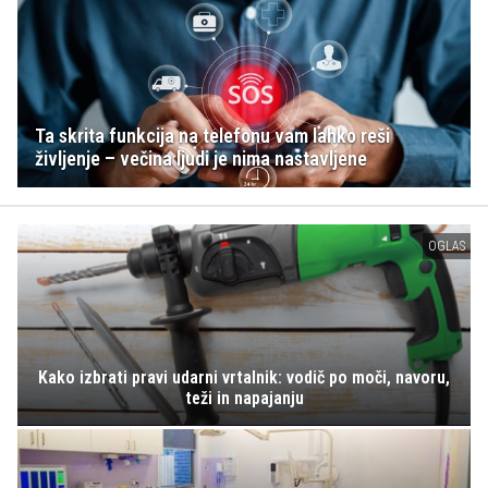
Ta skrita funkcija na telefonu vam lahko reši
življenje – večina ljudi je nima nastavljene
OGLAS
Kako izbrati pravi udarni vrtalnik: vodič po moči, navoru,
teži in napajanju