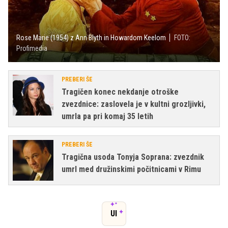
Rose Marie (1954) z Ann Blyth in Howardom Keelom
FOTO:
Profimedia
PREBERI ŠE
Tragičen konec nekdanje otroške
zvezdnice: zaslovela je v kultni grozljivki,
umrla pa pri komaj 35 letih
PREBERI ŠE
Tragična usoda Tonyja Soprana: zvezdnik
umrl med družinskimi počitnicami v Rimu
UI