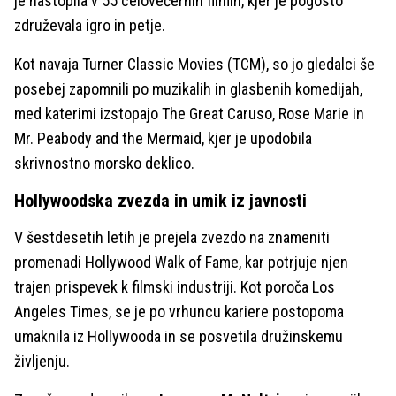
je nastopila v 55 celovečernih filmih, kjer je pogosto
združevala igro in petje.
Kot navaja Turner Classic Movies (TCM), so jo gledalci še
posebej zapomnili po muzikalih in glasbenih komedijah,
med katerimi izstopajo The Great Caruso, Rose Marie in
Mr. Peabody and the Mermaid, kjer je upodobila
skrivnostno morsko deklico.
Hollywoodska zvezda in umik iz javnosti
V šestdesetih letih je prejela zvezdo na znameniti
promenadi Hollywood Walk of Fame, kar potrjuje njen
trajen prispevek k filmski industriji. Kot poroča Los
Angeles Times, se je po vrhuncu kariere postopoma
umaknila iz Hollywooda in se posvetila družinskemu
življenju.