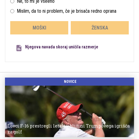
Ne, to mi je vseeno
Mislim, da to ni problem, če je brisača redno oprana
MOŠKI
ŽENSKA
Njegova navada skoraj uničila razmerje
NOVICE
Lovci F-16 prestregli letali v bližini Trumpovega igrišča
za golf