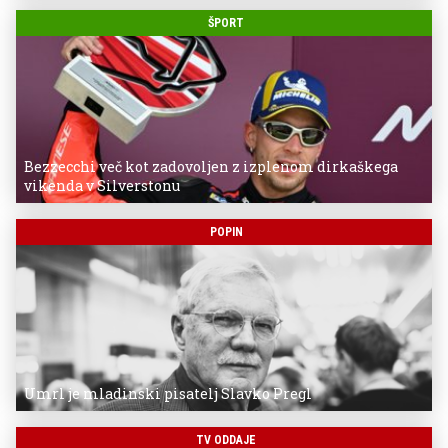
ŠPORT
Bezzecchi več kot zadovoljen z izplenom dirkaškega
vikenda v Silverstonu
POPIN
Umrl je mladinski pisatelj Slavko Pregl
TV ODDAJE