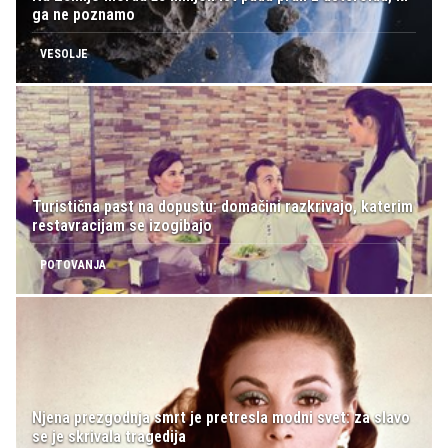
ga ne poznamo
VESOLJE
Turistična past na dopustu: domačini razkrivajo, katerim
restavracijam se izogibajo
POTOVANJA
Njena prezgodnja smrt je pretresla modni svet: za slavo
se je skrivala tragedija