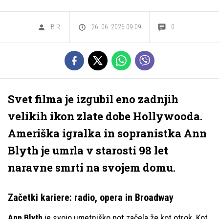
B.R.
26. 06. 2026 09.09
0
Svet filma je izgubil eno zadnjih
velikih ikon zlate dobe Hollywooda.
Ameriška igralka in sopranistka Ann
Blyth je umrla v starosti 98 let
naravne smrti na svojem domu.
Začetki kariere: radio, opera in Broadway
Ann Blyth
je svojo umetniško pot začela že kot otrok. Kot