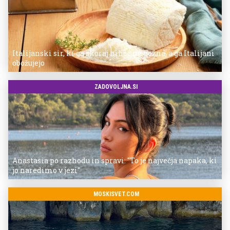
Italijanski sir, ki ga skoraj nihče ne pozna, a ga Italijani
obožujejo
ZADOVOLJNA.SI
Anastasia po razhodu in spravi: "To je največja napaka, ki
jo naredimo v jezi"
MOSKISVET.COM