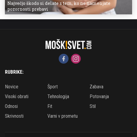
Največjo škodo si delate s tem, ko ne namenjate
pozornosti prebavi
RUBRIKE:
Novice
Šport
Zabava
Visoki obrati
Tehnologija
Potovanja
Odnosi
Fit
Stil
Skrivnosti
Varni v prometu