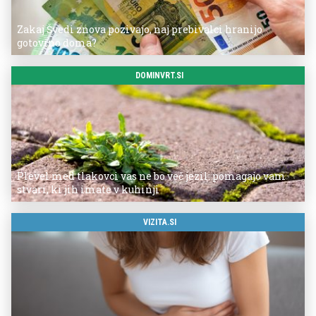
Zakaj Švedi znova pozivajo, naj prebivalci hranijo
gotovino doma?
DOMINVRT.SI
Plevel med tlakovci vas ne bo več jezil: pomagajo vam
stvari, ki jih imate v kuhinji
VIZITA.SI