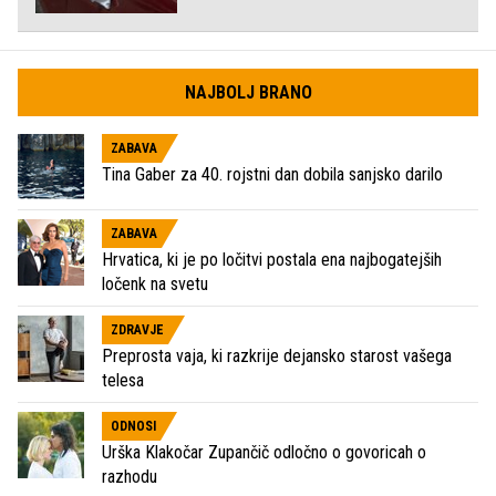
NAJBOLJ BRANO
ZABAVA
Tina Gaber za 40. rojstni dan dobila sanjsko darilo
ZABAVA
Hrvatica, ki je po ločitvi postala ena najbogatejših
ločenk na svetu
ZDRAVJE
Preprosta vaja, ki razkrije dejansko starost vašega
telesa
ODNOSI
Urška Klakočar Zupančič odločno o govoricah o
razhodu