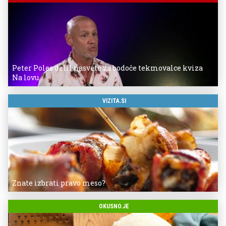
Peter Poles delil nasvete za bodoče tekmovalce kviza
Na lovu
VIZITA.SI
Znate izbrati pravo meso?
OKUSNO.JE