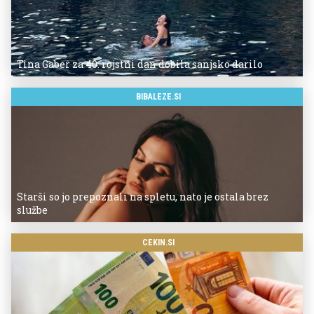
Tina Gaber za 40. rojstni dan dobila sanjsko darilo
BIBALEZE.SI
Starši so jo prepoznali na spletu, nato je ostala brez
službe
CEKIN.SI