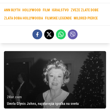
ANN BLYTH
HOLLYWOOD
FILM
IGRALSTVO
ZVEZE ZLATE DOBE
ZLATA DOBA HOLLYWOODA
FILMSKE LEGENDE
MILDRED PIERCE
24ur.com
Umrla Glynis Johns, najstarejša igralka na svetu