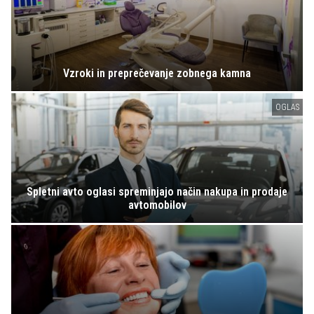
Vzroki in preprečevanje zobnega kamna
OGLAS
Spletni avto oglasi spreminjajo način nakupa in prodaje
avtomobilov