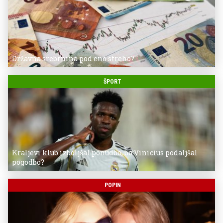
Državna srebrnina pod eno streho?
ŠPORT
Kraljevi klub izboljšal ponudbo, bo Vinicius podaljšal
pogodbo?
POPIN