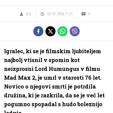
B.R.
03. 07. 2026 17.21
0
Igralec, ki se je filmskim ljubiteljem
najbolj vtisnil v spomin kot
neizprosni Lord Humungus v filmu
Mad Max 2, je umrl v starosti 76 let.
Novico o njegovi smrti je potrdila
družina, ki je razkrila, da se je več let
pogumno spopadal s hudo boleznijo
ledvic.