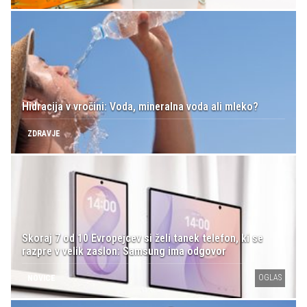
Hidracija v vročini: Voda, mineralna voda ali mleko?
ZDRAVJE
Skoraj 7 od 10 Evropejcev si želi tanek telefon, ki se
razpre v velik zaslon: Samsung ima odgovor
OGLAS
NOVICE