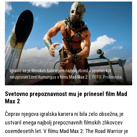
Igralec se je filmskim ljubiteljem najbolj vtisnil v spomin kot
neizprosni Lord Humungus v filmu Mad Max 2
FOTO: Profimedia
Svetovno prepoznavnost mu je prinesel film Mad
Max 2
Čeprav njegova igralska kariera ni bila zelo obsežna, je
ustvaril enega najbolj prepoznavnih filmskih zlikovcev
osemdesetih let. V filmu Mad Max 2: The Road Warrior je