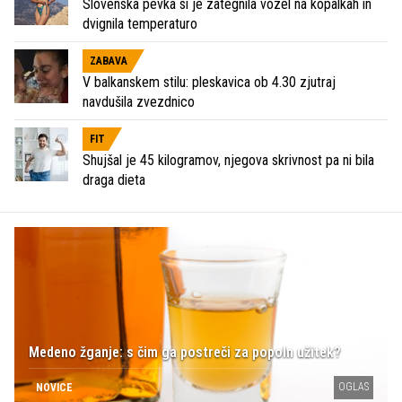
Slovenska pevka si je zategnila vozel na kopalkah in
dvignila temperaturo
ZABAVA
V balkanskem stilu: pleskavica ob 4.30 zjutraj
navdušila zvezdnico
FIT
Shujšal je 45 kilogramov, njegova skrivnost pa ni bila
draga dieta
Medeno žganje: s čim ga postreči za popoln užitek?
OGLAS
NOVICE