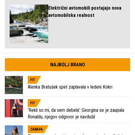
Električni avtomobili postajajo nova
avtomobilska realnost
NAJBOLJ BRANO
FIT
Alenka Bratušek spet zaplavala v ledeni Kokri
FIT
'Rekli so mi, da sem debela': Georgina se je zaupala
Ronaldu, njegov odgovor je navdušil
ZABAVA