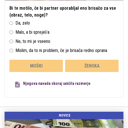
Bi te motilo, če bi partner uporabljal eno brisačo za vse
(obraz, telo, noge)?
Da, zelo
Malo, a bi sprejel/a
Ne, to mi je vseeno
Mislim, da to ni problem, če je brisača redno oprana
MOŠKI
ŽENSKA
Njegova navada skoraj uničila razmerje
NOVICE