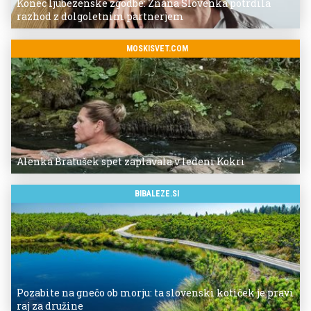
Konec ljubezenske zgodbe: Znana Slovenka potrdila
razhod z dolgoletnim partnerjem
MOSKISVET.COM
Alenka Bratušek spet zaplavala v ledeni Kokri
BIBALEZE.SI
Pozabite na gnečo ob morju: ta slovenski kotiček je pravi
raj za družine