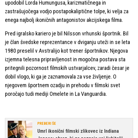
upodobil Lorda Humungusa, karizmatičnega in
zastrašujočega vodjo postapokaliptične tolpe, ki velja za
enega najbolj ikoničnih antagonistov akcijskega filma.
Pred igralsko kariero je bil Nilsson vrhunski športnik. Bil
je član švedske reprezentance v dviganju uteži in se leta
1980 preselil v Avstralijo kot trener športnikov. Njegova
izjemna telesna pripravljenost in mogočna postava sta
pritegnili pozornost filmskih ustvarjalcev, zaradi česar je
dobil vlogo, ki ga je zaznamovala za vse življenje. O
njegovem športnem ozadju in prehodu v filmski svet
poročajo tudi mediji Omelete in La Vanguardia.
PREBERI ŠE
Umrl ikonični filmski zlikovec iz Indiana