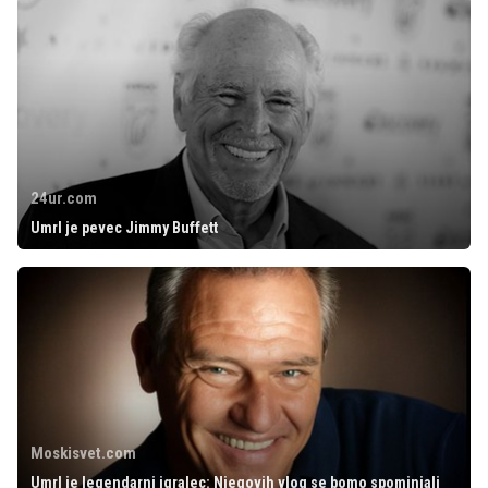
24ur.com
Umrl je pevec Jimmy Buffett
Moskisvet.com
Umrl je legendarni igralec: Njegovih vlog se bomo spominjali