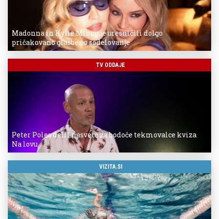
Madonna in Kylie Minogue uresničili dolgo
pričakovano glasbeno sodelovanje
TV ODDAJE
Peter Poles delil nasvete za bodoče tekmovalce kviza
Na lovu
VIZITA.SI