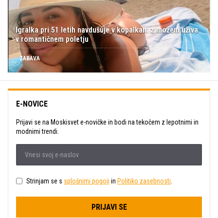
Igralka pri 51 letih navdušuje v kopalkah: z možem uživa
v romantičnem poletju
ZABAVA
E-NOVICE
Prijavi se na Moskisvet e-novičke in bodi na tekočem z lepotnimi in
modnimi trendi.
Strinjam se s
splošnimi pogoji
in
Politiko zasebnosti
.
PRIJAVI SE