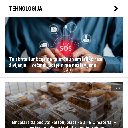
TEHNOLOGIJA
Ta skrita funkcija na telefonu vam lahko reši
življenje – večina ljudi je nima nastavljene
OGLAS
Embalaža za pecivo: karton, plastika ali BIO material –
primerjava glede na izgled, ceno in trajnost