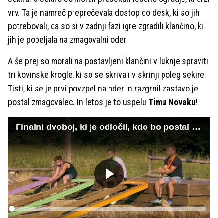
vrv. Ta je namreč preprečevala dostop do desk, ki so jih
potrebovali, da so si v zadnji fazi igre zgradili klančino, ki
jih je popeljala na zmagovalni oder.
A še prej so morali na postavljeni klančini v luknje spraviti
tri kovinske krogle, ki so se skrivali v skrinji poleg sekire.
Tisti, ki se je prvi povzpel na oder in razgrnil zastavo je
postal zmagovalec. In letos je to uspelu
Timu Novaku
!
Finalni dvoboj, ki je odločil, kdo bo postal bogatejši za 50.000 evrov
Predvajaj
Loaded
:
0%