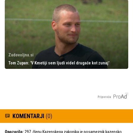
Zadovoljna.si
Tom Zupan: 'V Kmetiji sem ljudi videl drugače kot zunaj'
Priporoča
KOMENTARJI
(0)
Opozorilo:
297. členu Kazenskega zakonika je posameznik kazensko