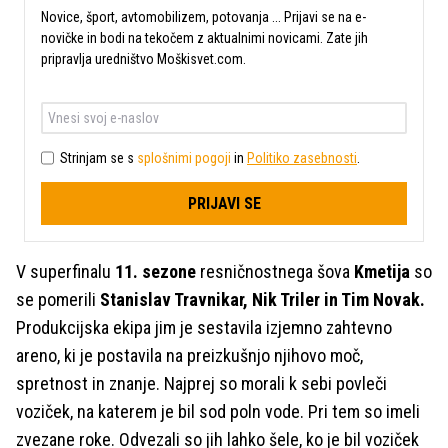
Novice, šport, avtomobilizem, potovanja ... Prijavi se na e-
novičke in bodi na tekočem z aktualnimi novicami. Zate jih
pripravlja uredništvo Moškisvet.com.
Strinjam se s
splošnimi pogoji
in
Politiko zasebnosti
.
PRIJAVI SE
V superfinalu
11. sezone
resničnostnega šova
Kmetija
so
se pomerili
Stanislav Travnikar, Nik Triler in Tim Novak.
Produkcijska ekipa jim je sestavila izjemno zahtevno
areno, ki je postavila na preizkušnjo njihovo moč,
spretnost in znanje. Najprej so morali k sebi povleči
voziček, na katerem je bil sod poln vode. Pri tem so imeli
zvezane roke. Odvezali so jih lahko šele, ko je bil voziček