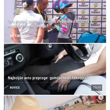
'Bra doping' pretresa kolesarstvo: lahko dodatek v
nedrčku prinese zmago?
KOLESARSTVO
Najboljše avto preproge: gumijaste ali tekstilne?
OGLAS
NOVICE