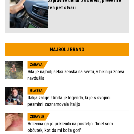
zapravite denar za servis, preverite
teh pet stvari
NAJBOLJ BRANO
ZABAVA
Bila je najbolj seksi ženska na svetu, v bikiniju znova
navdušila
GLASBA
Italija žaluje: Umrla je legenda, ki je s svojimi
pesmimi zaznamovala Italijo
ZDRAVJE
Bolečina ga je priklenila na posteljo: 'Imel sem
občutek, kot da mi koža gori'