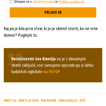
Strinjam se s
splošnimi pogoji
in
Politiko zasebnosti
.
PRIJAVI SE
Kaj pa je bila prva stvar, ki jo je sklenil storiti, ko se vrne
domov? Poglejte tu:
Resničnostni šov Kmetija
se je z današnjim
dnem zaključil, vse zamujene epizode pa si lahko
kadarkoli ogledate
na VOYO
!
KMETIJA
KMETIJA 2024
TIM NOVAK
ZMAGOVALEC
ŠOV