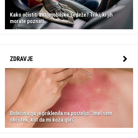
Kako očistiti avtomobilske sedeže? Triki, ki jih
morate poznati
ZDRAVJE
Bolečina ga je priklenila na posteljo: 'Imel sem
občutek, kot da mi koža gori'