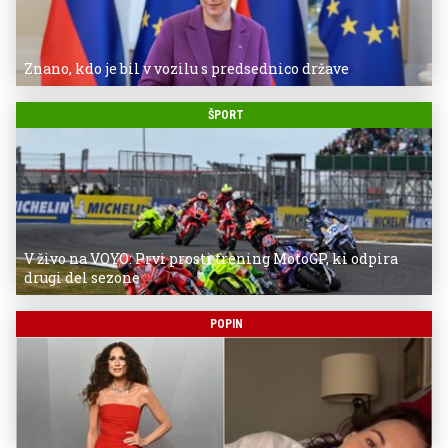
Znano, kdo je bil v vozilu s predsednico države
ŠPORT
V živo na VOYO: Prvi prosti trening MotoGP, ki odpira
drugi del sezone
POPIN