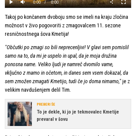
Current
0:00
/
Duration
0:00
Predvajaj
Tiho
Celoza
način
Time
Takoj po končanem dvoboju smo se imeli na kraju zločina
možnost v živo pogovoriti z zmagovalcem 11. sezone
resničnostnega šova Kmetija!
"Občutki po zmagi so bili neprecenljivi! V glavi sem pomislil
samo na to, da mi je uspelo in upal, da je moja družina
ponosna name. Veliko ljudi je namreč dvomilo vame,
vključno z mamo in očetom, in danes sem vsem dokazal, da
sem zmožen zmagati Kmetijo, tudi če jo doma nimamo,"
je z
velikim navdušenjem delil Tim.
PREBERI ŠE
To je dekle, ki jo je tekmovalec Kmetije
prevaral v šovu