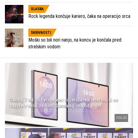
GLASBA
Rock legenda končuje kariero, čaka na operacijo srca
SKRIVNOSTI
Moški so bili nori nanjo, na koncu je končala pred
strelskim vodom
Skoraj 7 od 10 Evropejcev si želi tanek telefon, ki se
razpre v velik zaslon: Samsung ima odgovor
OGLAS
NOVICE