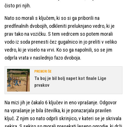
čisto pri njih.
Nato so morali s ključem, ki so si ga priborili na
predfinalnih dvobojih, odkleniti preluknjano vedro, ki je
prav tako na vozičku. S tem vedrcem so potem morali
vodo iz soda prenesti čez gugalnico in jo preliti v veliko
vedro, ki je viselo na vrvi. Ko so ga napolnili, so se jim
odprla vrata v naslednjo fazo dvoboja.
PREBERI ŠE
Ta boj je bil bolj napet kot finale Lige
prvakov
Na mizi jih je čakalo 6 ključev in eno vprašanje. Odgovor
na vprašanje je bila številka, ki je ponazarjala pravilen
ključ. Z njim so nato odprli skrinjico, v kateri se je skrivala
sekira. S sekiro so morali presekati leseno ogrodje, ki drži