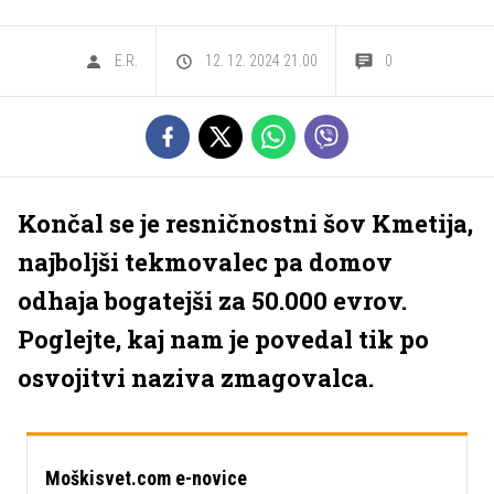
E.R.
12. 12. 2024 21.00
0
Končal se je resničnostni šov Kmetija,
najboljši tekmovalec pa domov
odhaja bogatejši za 50.000 evrov.
Poglejte, kaj nam je povedal tik po
osvojitvi naziva zmagovalca.
Moškisvet.com e-novice