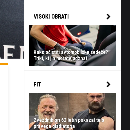
VISOKI OBRATI
Kako očistiti avtomobilske sedeže?
Triki, ki jih morate poznati
FIT
Zvezdnik pri 62 letih pokazal telo
pravega gladiatorja