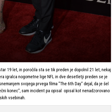
ar 19 let, in poročila sta se tik preden je dopolnil 21 let, nekaj
era igralca nogometne lige NFL in dve desetletji preden se je
snemanjem svojega prvega filma "The 6th Day" dejal, da je šel
rečni konec", sam incident pa opisal opisal kot nenadzorovano
skih vsebinah.