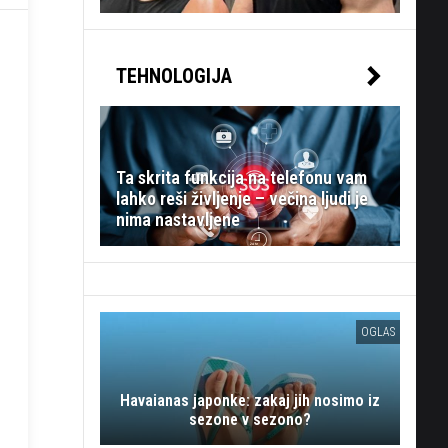
TEHNOLOGIJA
Ta skrita funkcija na telefonu vam
lahko reši življenje – večina ljudi je
nima nastavljene
OGLAS
Havaianas japonke: zakaj jih nosimo iz
sezone v sezono?