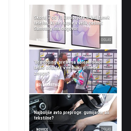
Skoraj 7 od 10 Evropejcev si želi tanek
telefon, ki se razpre v velik zaslon:
Samsung ima odgovor
OGLAS
NOVICE
'Bra doping' pretresa kolesarstvo:
lahko dodatek v nedrčku prinese
zmago?
KOLESARSTVO
Najboljše avto preproge: gumijaste ali
tekstilne?
OGLAS
NOVICE