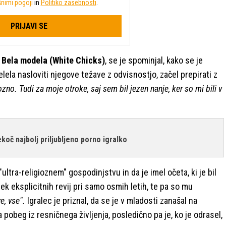
nimi pogoji
in
Politiko zasebnosti
.
PRIJAVI SE
u
Bela modela (White Chicks)
, se je spominjal, kako se je
lela nasloviti njegove težave z odvisnostjo, začel prepirati z
ozno. Tudi za moje otroke, saj sem bil jezen nanje, ker so mi bili v
koč najbolj priljubljeno porno igralko
 "ultra-religioznem" gospodinjstvu in da je imel očeta, ki je bil
prek eksplicitnih revij pri samo osmih letih, te pa so mu
ve, vse".
Igralec je priznal, da se je v mladosti zanašal na
pobeg iz resničnega življenja, posledično pa je, ko je odrasel,