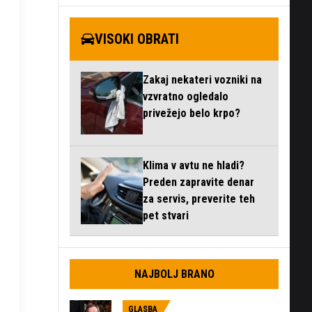
VISOKI OBRATI
Zakaj nekateri vozniki na
vzvratno ogledalo
privežejo belo krpo?
Klima v avtu ne hladi?
Preden zapravite denar
za servis, preverite teh
pet stvari
NAJBOLJ BRANO
GLASBA