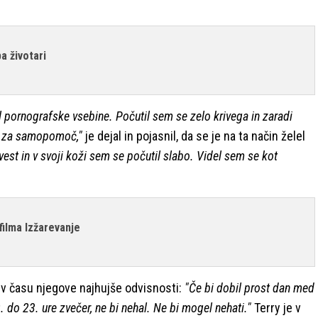
a životari
l pornografske vsebine. Počutil sem se zelo krivega in zaradi
ov za samopomoč,"
je dejal in pojasnil, da se je na ta način želel
est in v svoji koži sem se počutil slabo. Videl sem se kot
 filma Izžarevanje
lo v času njegove najhujše odvisnosti:
"Če bi dobil prost dan med
 do 23. ure zvečer, ne bi nehal. Ne bi mogel nehati."
Terry je v