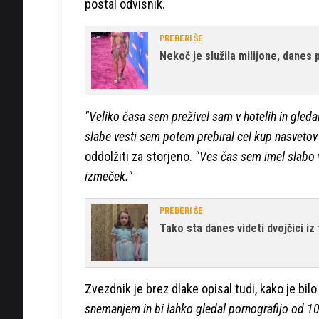
postal odvisnik.
PREBERI ŠE
Nekoč je služila milijone, danes p
"Veliko časa sem preživel sam v hotelih in gleda
slabe vesti sem potem prebiral cel kup nasvet
oddolžiti za storjeno.
"Ves čas sem imel slabo v
izmeček."
PREBERI ŠE
Tako sta danes videti dvojčici iz
Zvezdnik je brez dlake opisal tudi, kako je bi
snemanjem in bi lahko gledal pornografijo od 10.