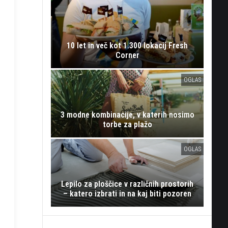
10 let in več kot 1.300 lokacij Fresh
Corner
OGLAS
3 modne kombinacije, v katerih nosimo
torbe za plažo
OGLAS
Lepilo za ploščice v različnih prostorih
– katero izbrati in na kaj biti pozoren