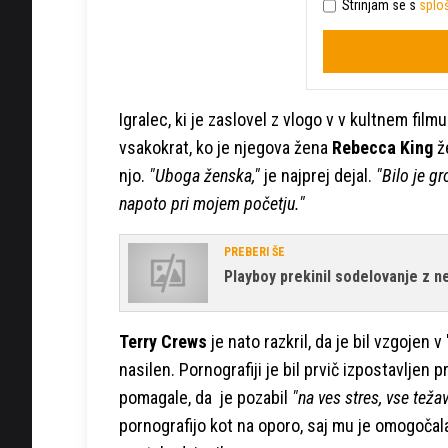
Strinjam se s
sploš
Igralec, ki je zaslovel z vlogo v v kultnem film
vsakokrat, ko je njegova žena
Rebecca King
že
njo.
"Uboga ženska,"
je najprej dejal.
"Bilo je gr
napoto pri mojem početju."
PREBERI ŠE
Playboy prekinil sodelovanje z ne
Terry Crews
je nato razkril, da je bil vzgojen v
nasilen. Pornografiji je bil prvič izpostavljen 
pomagale, da je pozabil
"na ves stres, vse teža
pornografijo kot na oporo, saj mu je omogočala 