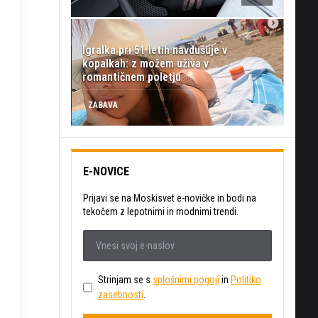
Igralka pri 51 letih navdušuje v
kopalkah: z možem uživa v
romantičnem poletju
ZABAVA
E-NOVICE
Prijavi se na Moskisvet e-novičke in bodi na
tekočem z lepotnimi in modnimi trendi.
Strinjam se s
splošnimi pogoji
in
Politiko
zasebnosti
.