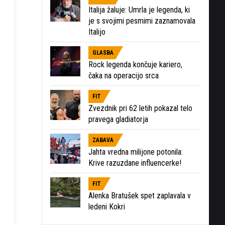
Italija žaluje: Umrla je legenda, ki
je s svojimi pesmimi zaznamovala
Italijo
GLASBA
Rock legenda končuje kariero,
čaka na operacijo srca
FIT
Zvezdnik pri 62 letih pokazal telo
pravega gladiatorja
ZABAVA
Jahta vredna milijone potonila:
Krive razuzdane influencerke!
FIT
Alenka Bratušek spet zaplavala v
ledeni Kokri