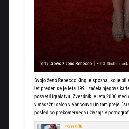
Terry Crews z ženo Rebecco
FOTO: Shutterstock
Svojo ženo Rebecco King je spoznal, ko je bil st
let preden se je leta 1991 začela njegova kari
posvetil igralstvu. Zvezdnik je leta 2000 med 
v masažni salon v Vancouvru in tam prejel "s
posledico prekomernega uživanja v pornograf
PREBERI ŠE