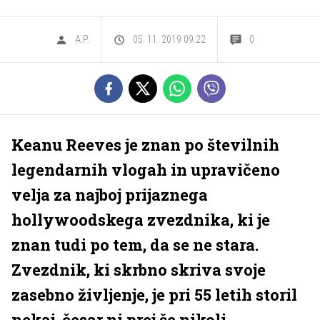
A.P.
05. 11. 2019 09.22
0
Keanu Reeves je znan po številnih
legendarnih vlogah in upravičeno
velja za najboj prijaznega
hollywoodskega zvezdnika, ki je
znan tudi po tem, da se ne stara.
Zvezdnik, ki skrbno skriva svoje
zasebno življenje, je pri 55 letih storil
nekaj, česar ni prej še nikoli.