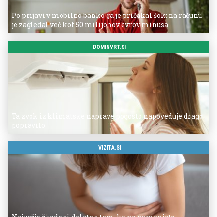
Po prijavi v mobilno banko ga je pričakal šok: na računu
je zagledal več kot 50 milijonov evrov minusa
DOMINVRT.SI
Ta zvok iz klimatske naprave pogosto napoveduje drago
popravilo
VIZITA.SI
Največjo škodo si delate s tem, ko ne namenjate