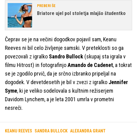
PREBERI ŠE
Briatore ujel pol stoletja mlajšo študentko
Čeprav se je na večini dogodkov pojavil sam, Keanu
Reeves ni bil celo življenje samski. V preteklosti so ga
povezovali z igralko
Sandro Bullock
(skupaj sta igrala v
filmu Hitrost) in fotografinjo
Amando de Cadenet
, a tokrat
se je zgodilo prvič, da je srčno izbranko pripeljal na
dogodek. V devetdesetih je bil v zvezi z igralko
Jennifer
Syme
, ki je veliko sodelovala s kultnim režiserjem
Davidom Lynchem, a je leta 2001 umrla v prometni
nesreči.
KEANU REEVES
SANDRA BULLOCK
ALEXANDRA GRANT