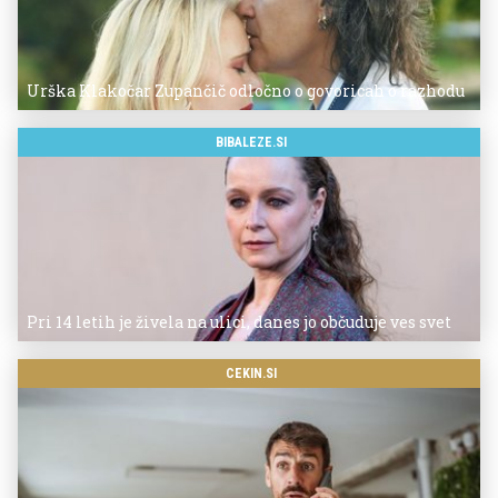
Urška Klakočar Zupančič odločno o govoricah o razhodu
BIBALEZE.SI
Pri 14 letih je živela na ulici, danes jo občuduje ves svet
CEKIN.SI