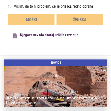
Mislim, da to ni problem, če je brisača redno oprana
MOŠKI
ŽENSKA
Njegova navada skoraj uničila razmerje
NOVICE
Število smrtnih žrtev narašča, Kolumbija razglasila
izredne razmere