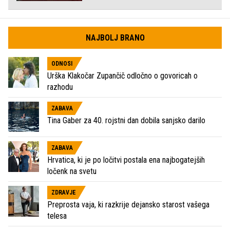
NAJBOLJ BRANO
ODNOSI
Urška Klakočar Zupančič odločno o govoricah o
razhodu
ZABAVA
Tina Gaber za 40. rojstni dan dobila sanjsko darilo
ZABAVA
Hrvatica, ki je po ločitvi postala ena najbogatejših
ločenk na svetu
ZDRAVJE
Preprosta vaja, ki razkrije dejansko starost vašega
telesa