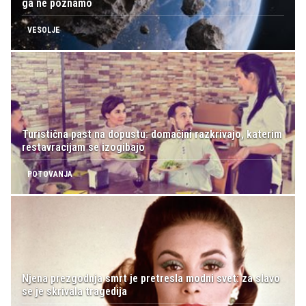
ga ne poznamo
VESOLJE
Turistična past na dopustu: domačini razkrivajo, katerim
restavracijam se izogibajo
POTOVANJA
Njena prezgodnja smrt je pretresla modni svet: za slavo
se je skrivala tragedija