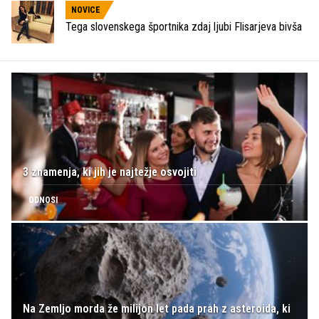
NOVICE
Tega slovenskega športnika zdaj ljubi Flisarjeva bivša
3 znamenja, ki jih je najtežje osvojiti
ODNOSI
Na Zemljo morda že milijon let pada prah z asteroida, ki