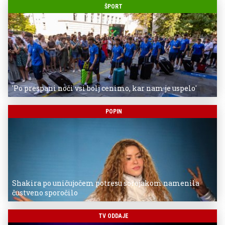
ŠPORT
'Po prespani noči vsi bolj cenimo, kar nam je uspelo'
POPIN
Shakira po uničujočem potresu sorojakom namenila
čustveno sporočilo
TV ODDAJE