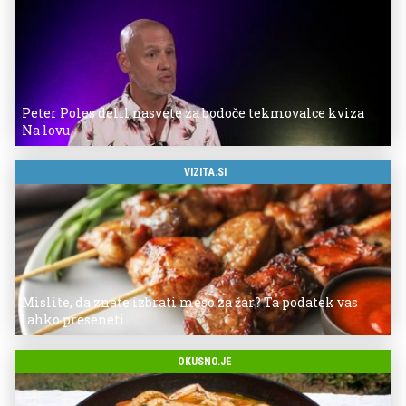
Peter Poles delil nasvete za bodoče tekmovalce kviza
Na lovu
VIZITA.SI
Mislite, da znate izbrati meso za žar? Ta podatek vas
lahko preseneti
OKUSNO.JE