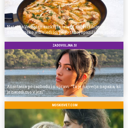
Natalija Verboten razkrila recept za priljubljeno
dalmatinsko jed, sledilci pa so takoj opazili dve stvari
ZADOVOLJNA.SI
Anastasia po razhodu in spravi: "To je največja napaka, ki
jo naredimo v jezi"
MOSKISVET.COM