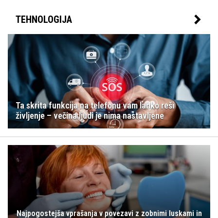
TEHNOLOGIJA
Ta skrita funkcija na telefonu vam lahko reši
življenje – večina ljudi je nima nastavljene
Najpogostejša vprašanja v povezavi z zobnimi luskami in