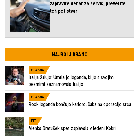
zapravite denar za servis, preverite
teh pet stvari
NAJBOLJ BRANO
GLASBA
Italija žaluje: Umrla je legenda, ki je s svojimi
pesmimi zaznamovala Italijo
GLASBA
Rock legenda končuje kariero, čaka na operacijo srca
FIT
Alenka Bratušek spet zaplavala v ledeni Kokri