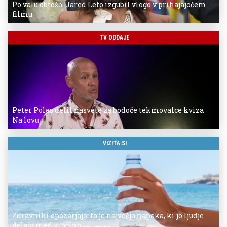
Po valu obtožb: Jared Leto izgubil vlogo v prihajajočem
filmu
TV ODDAJE
Peter Poles delil nasvete za bodoče tekmovalce kviza
Na lovu
VIZITA.SI
Zdravniki opozarjajo: to je največja napaka, ki jo ljudje
delajo med vročino