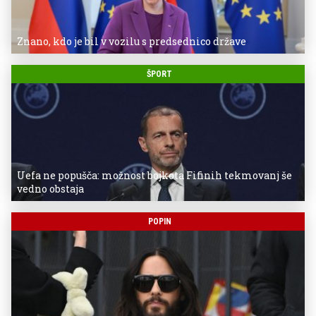
Znano, kdo je bil v vozilu s predsednico države
ŠPORT
Uefa ne popušča: možnost bojkota Fifinih tekmovanj še
vedno obstaja
POPIN