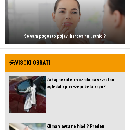
Se vam pogosto pojavi herpes na ustnici?
VISOKI OBRATI
Zakaj nekateri vozniki na vzvratno
ogledalo privežejo belo krpo?
Klima v avtu ne hladi? Preden