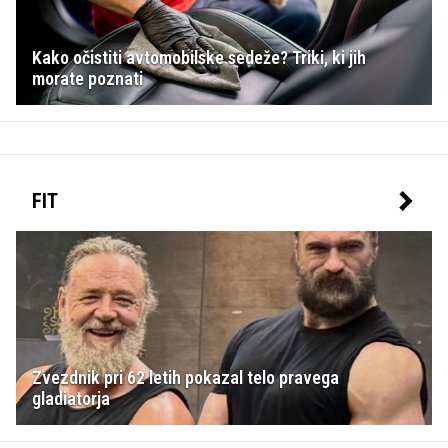
Kako očistiti avtomobilske sedeže? Triki, ki jih
morate poznati
FIT
Zvezdnik pri 62 letih pokazal telo pravega
gladiatorja