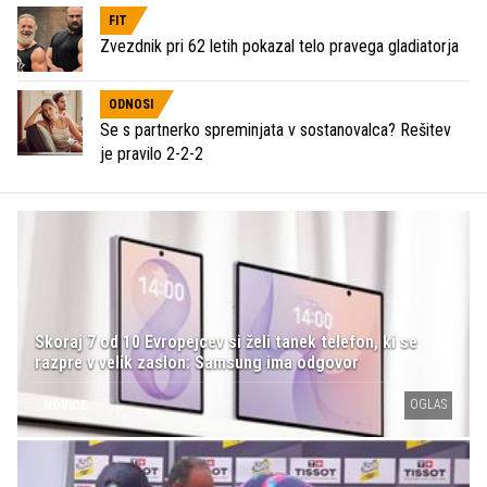
FIT
Zvezdnik pri 62 letih pokazal telo pravega gladiatorja
ODNOSI
Se s partnerko spreminjata v sostanovalca? Rešitev
je pravilo 2-2-2
Skoraj 7 od 10 Evropejcev si želi tanek telefon, ki se
razpre v velik zaslon: Samsung ima odgovor
OGLAS
NOVICE