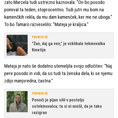
zato Marcela tudi ustrezno kaznovala: "On bo posodo
pomival ta teden, stoprocentno. Tudi jutri mu bom na
kamenčkih rekla, da mu dam kamenček, ker me ne uboga."
To bo Tamaro razveselilo: "Mateja je kraljica."
PREBERI ŠE
"Žan, daj ga ven," je vzklikala tekmovalka
Kmetije
Mateja je nato še dodatno utemeljila svojo odločitev: "Naj
pere posodo in vidi, da so tudi ta ženska dela, ki se njemu
zdijo manjvredna, častna."
PREBERI ŠE
Ponoči je pijan silil v posteljo
sotekmovalca; ta si ni mislil, da je tako
razigran