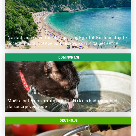
Na Jadranu še vedno obstaja kraj, kjer lahko dopustujete
poceni: nastanitev že od 10 evrov, kosilo za pet evrov
DOMINVRT.SI
Mačka poleti premalo pije? Ti triki jo bodo spodbudili,
da zaužije več vode
OKUSNO.JE