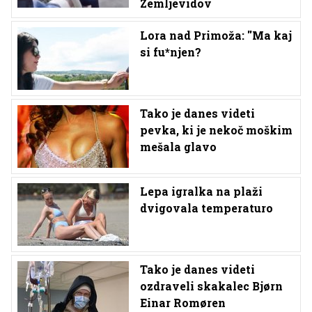
Zemljevidov
Lora nad Primoža: ''Ma kaj
si fu*njen?
Tako je danes videti
pevka, ki je nekoč moškim
mešala glavo
Lepa igralka na plaži
dvigovala temperaturo
Tako je danes videti
ozdraveli skakalec Bjørn
Einar Romøren