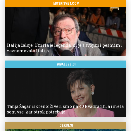
MOSKISVET.COM
Italija žaluje: Umrla je legenda, ki je s svojimi pesmimi
zaznamovala Italijo
BIBALEZE.SI
Tanja Žagar iskreno: Živeli smo na 40 kvadratih, a imela
sem vse, kar otrok potrebuje
CEKIN.SI