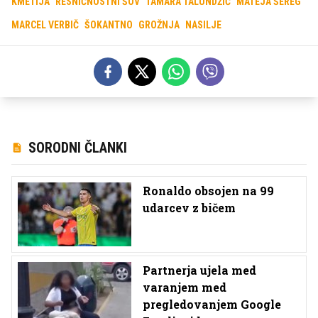
KMETIJA
RESNIČNOSTNI ŠOV
TAMARA TALUNDŽIČ
MATEJA ŠEREG
MARCEL VERBIČ
ŠOKANTNO
GROŽNJA
NASILJE
SORODNI ČLANKI
Ronaldo obsojen na 99
udarcev z bičem
Partnerja ujela med
varanjem med
pregledovanjem Google