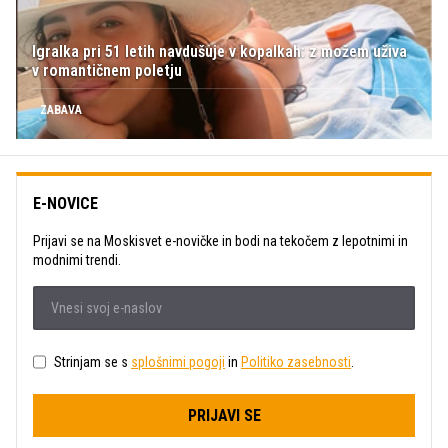
Igralka pri 51 letih navdušuje v kopalkah: z možem uživa
v romantičnem poletju
ZABAVA
E-NOVICE
Prijavi se na Moskisvet e-novičke in bodi na tekočem z lepotnimi in
modnimi trendi.
Strinjam se s
splošnimi pogoji
in
Politiko zasebnosti
.
PRIJAVI SE