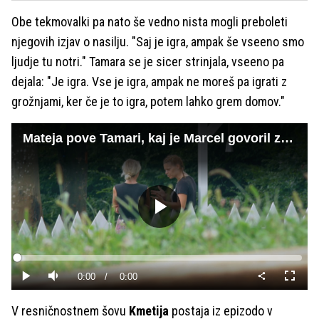
Obe tekmovalki pa nato še vedno nista mogli preboleti
njegovih izjav o nasilju. "Saj je igra, ampak še vseeno smo
ljudje tu notri." Tamara se je sicer strinjala, vseeno pa
dejala: "Je igra. Vse je igra, ampak ne moreš pa igrati z
grožnjami, ker če je to igra, potem lahko grem domov."
Mateja pove Tamari, kaj je Marcel govoril za njenim hrbtom
Predvajaj
Loaded
:
0%
Current
0:00
/
Duration
0:00
Predvajaj
Tiho
Celoza
način
Time
V resničnostnem šovu
Kmetija
postaja iz epizodo v