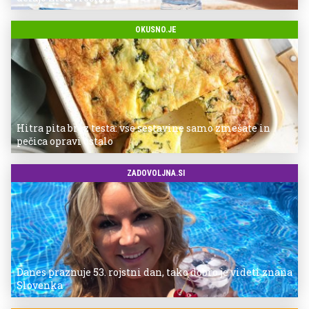
OKUSNO.JE
Hitra pita brez testa: vse sestavine samo zmešate in
pečica opravi ostalo
ZADOVOLJNA.SI
Danes praznuje 53. rojstni dan, tako dobro je videti znana
Slovenka