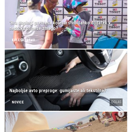
'Bra doping' pretresa kolesarstvo: lahko dodatek v
nedrčku prinese zmago?
KOLESARSTVO
Najboljše avto preproge: gumijaste ali tekstilne?
OGLAS
NOVICE