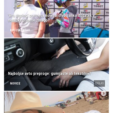
'Bra doping' pretresa kolesarstvo: lahko dodatek v
nedrčku prinese zmago?
KOLESARSTVO
Najboljše avto preproge: gumijaste ali tekstilne?
OGLAS
NOVICE