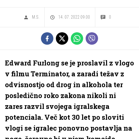
M.S.
14. 07. 2022 09.00
0
Edward Furlong se je proslavil z vlogo
v filmu Terminator, a zaradi težav z
odvisnostjo od drog in alkohola ter
posledično roko zakona nikoli ni
zares razvil svojega igralskega
potenciala. Več kot 30 let po sloviti
vlogi se igralec ponovno postavlja na
noge, čeravno bi v njem komajda