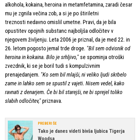
alkohola, kokaina, heroina in metamfetamina, zaradi česar
mu je zgnila večina zob, a si je po štiriletni
treznosti nedavno omislil umetne. Pravi, da je bila
opustitev opojnih substanc najboljša odločitev v
njegovem življenju. Leta 2006 je priznal, da je med 22. in
26. letom pogosto jemal trde droge.
"Bil sem odvisnik od
heroina in kokaina. Bilo je srhljivo,"
se spominja otroški
zvezdnik, ki se je boril tudi s kompulzivnim
prenajedanjem.
"Ko sem bil mlajši, ni veliko ljudi skrbelo
zame in lahko sem se spustil z vajeti. Nisem vedel, kako
ravnati z denarjem. Če bi bil starejši, ne bi sprejel toliko
slabih odločitev,"
priznava.
PREBERI ŠE
Tako je danes videti bivša ljubica Tigerja
Woodsa