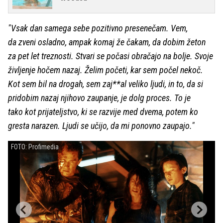
"Vsak dan samega sebe pozitivno presenečam. Vem,
da zveni osladno, ampak komaj že čakam, da dobim žeton
za pet let treznosti. Stvari se počasi obračajo na bolje. Svoje
življenje hočem nazaj. Želim početi, kar sem počel nekoč.
Kot sem bil na drogah, sem zaj**al veliko ljudi, in to, da si
pridobim nazaj njihovo zaupanje, je dolg proces. To je
tako kot prijateljstvo, ki se razvije med dvema, potem ko
gresta narazen. Ljudi se učijo, da mi ponovno zaupajo."
FOTO: Profimedia