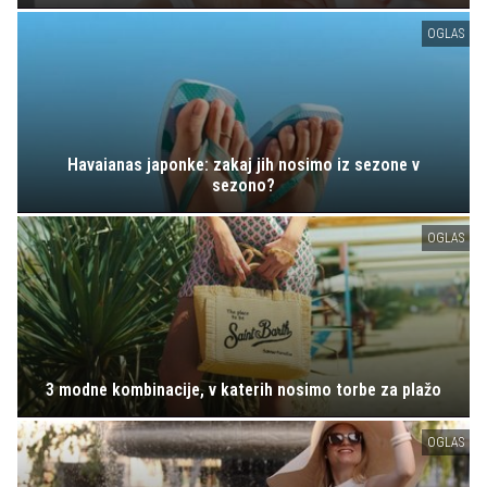
OGLAS
Havaianas japonke: zakaj jih nosimo iz sezone v
sezono?
OGLAS
3 modne kombinacije, v katerih nosimo torbe za plažo
OGLAS