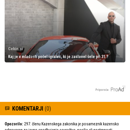
Cekin.si
Kaj je v mladosti počel igralec, ki je zaslovel šele pri 31.?
Priporoča
KOMENTARJI
(0)
Opozorilo:
297. členu Kazenskega zakonika je posameznik kazensko
odgovoren za javno spodbujanje sovraštva, nasilja ali nestrpnosti.