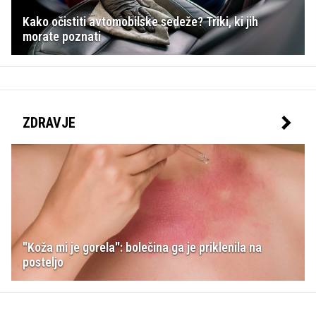
Kako očistiti avtomobilske sedeže? Triki, ki jih
morate poznati
ZDRAVJE
"Koža mi je gorela": bolečina ga je priklenila na
posteljo