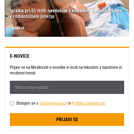
Igralka pri 51 letih navdušuje v kopalkah: z možem uživa
v romantičnem poletju
ZABAVA
E-NOVICE
Prijavi se na Moskisvet e-novičke in bodi na tekočem z lepotnimi in
modnimi trendi.
Strinjam se s
splošnimi pogoji
in
Politiko zasebnosti
.
PRIJAVI SE