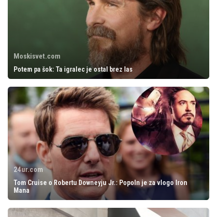
Moskisvet.com
Potem pa šok: Ta igralec je ostal brez las
24ur.com
Tom Cruise o Robertu Downeyju Jr.: Popoln je za vlogo Iron
Mana