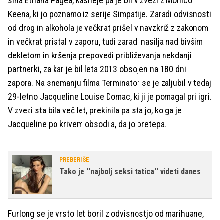
sina Ethana Pagea, kasneje pa je bil v zvezi z Monico
Keena, ki jo poznamo iz serije Simpatije. Zaradi odvisnosti
od drog in alkohola je večkrat prišel v navzkriž z zakonom
in večkrat pristal v zaporu, tudi zaradi nasilja nad bivšim
dekletom in kršenja prepovedi približevanja nekdanji
partnerki, za kar je bil leta 2013 obsojen na 180 dni
zapora. Na snemanju filma Terminator se je zaljubil v tedaj
29-letno Jacqueline Louise Domac, ki ji je pomagal pri igri.
V zvezi sta bila več let, prekinila pa sta jo, ko ga je
Jacqueline po krivem obsodila, da jo pretepa.
PREBERI ŠE
Tako je ''najbolj seksi tatica'' videti danes
Furlong se je vrsto let boril z odvisnostjo od marihuane,