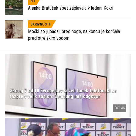
FIT
Alenka Bratušek spet zaplavala v ledeni Kokri
SKRIVNOSTI
Moški so ji padali pred noge, na koncu je končala
pred strelskim vodom
Skoraj 7 od 10 Evropejcev si želi tanek telefon, ki se
razpre v velik zaslon: Samsung ima odgovor
OGLAS
NOVICE