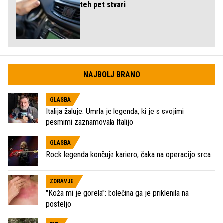
teh pet stvari
NAJBOLJ BRANO
GLASBA
Italija žaluje: Umrla je legenda, ki je s svojimi
pesmimi zaznamovala Italijo
GLASBA
Rock legenda končuje kariero, čaka na operacijo srca
ZDRAVJE
"Koža mi je gorela": bolečina ga je priklenila na
posteljo