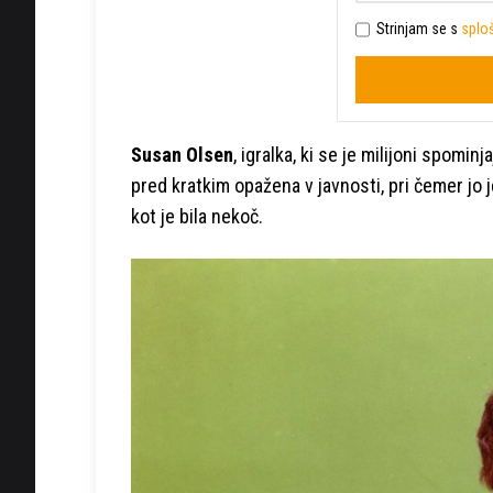
Strinjam se s
sploš
Susan Olsen
, igralka, ki se je milijoni spomin
pred kratkim opažena v javnosti, pri čemer jo j
kot je bila nekoč.