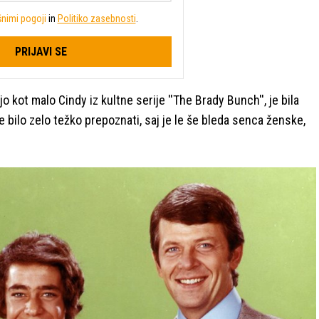
nimi pogoji
in
Politiko zasebnosti
.
PRIJAVI SE
jajo kot malo Cindy iz kultne serije ''The Brady Bunch'', je bila
e bilo zelo težko prepoznati, saj je le še bleda senca ženske,