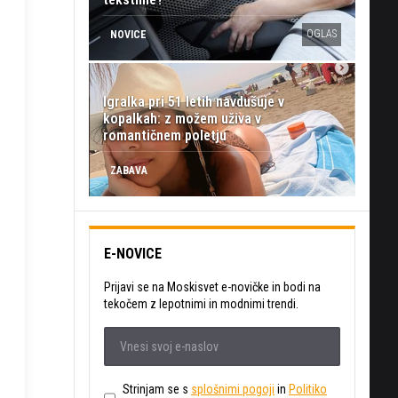
OGLAS
NOVICE
Igralka pri 51 letih navdušuje v
kopalkah: z možem uživa v
romantičnem poletju
ZABAVA
E-NOVICE
Prijavi se na Moskisvet e-novičke in bodi na
tekočem z lepotnimi in modnimi trendi.
Strinjam se s
splošnimi pogoji
in
Politiko