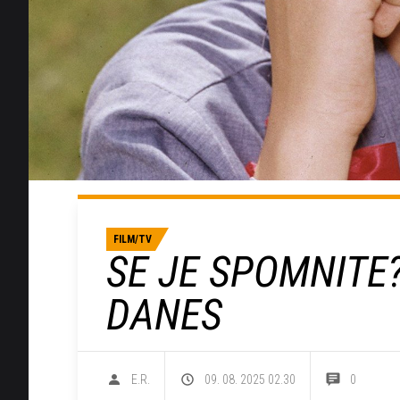
FILM/TV
SE JE SPOMNITE?
DANES
E.R.
09. 08. 2025 02.30
0