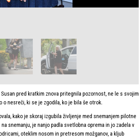
e Susan pred kratkim znova pritegnila pozornost, ne le s svojim
 nesreči, ki se je zgodila, ko je bila še otrok.
vala, kako je skoraj izgubila življenje med snemanjem pilotne
a na snemanju, je nanjo padla svetlobna oprema in jo zadela v
modricami, oteklim nosom in pretresom možganov, a kljub