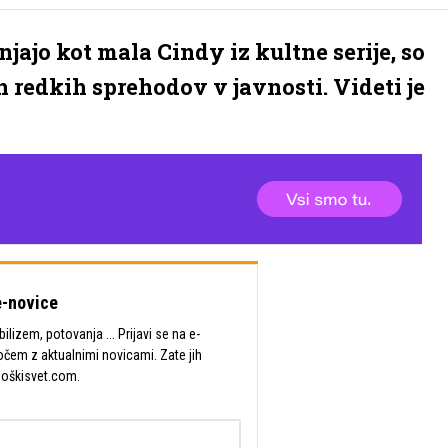
injajo kot mala Cindy iz kultne serije, so
 redkih sprehodov v javnosti. Videti je
-novice
lizem, potovanja ... Prijavi se na e-
očem z aktualnimi novicami. Zate jih
Moškisvet.com.