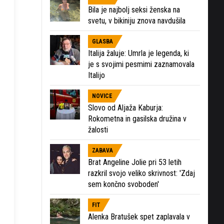
Bila je najbolj seksi ženska na
svetu, v bikiniju znova navdušila
GLASBA
Italija žaluje: Umrla je legenda, ki
je s svojimi pesmimi zaznamovala
Italijo
NOVICE
Slovo od Aljaža Kaburja:
Rokometna in gasilska družina v
žalosti
ZABAVA
Brat Angeline Jolie pri 53 letih
razkril svojo veliko skrivnost: 'Zdaj
sem končno svoboden'
FIT
Alenka Bratušek spet zaplavala v