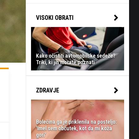
VISOKI OBRATI
Kako očistiti avtomobilske sedeže?
Triki, ki jih morate poznati
ZDRAVJE
Bolečina ga je priklenila na posteljo:
'Imel sem občutek, kot da mi koža
gori'