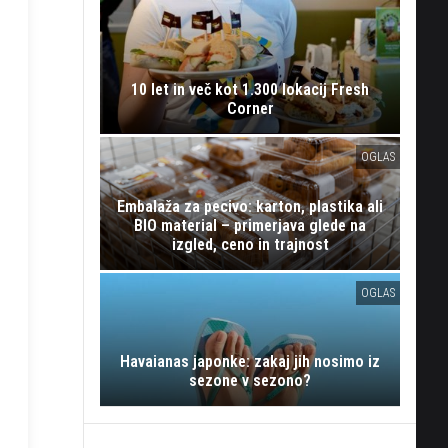
10 let in več kot 1.300 lokacij Fresh
Corner
OGLAS
Embalaža za pecivo: karton, plastika ali
BIO material – primerjava glede na
izgled, ceno in trajnost
OGLAS
Havaianas japonke: zakaj jih nosimo iz
sezone v sezono?