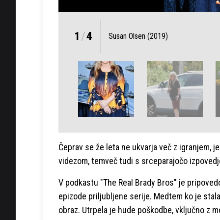
1
/
4
Susan Olsen (2019)
Čeprav se že leta ne ukvarja več z igranjem, j
videzom, temveč tudi s srceparajočo izpovedjo o
V podkastu "The Real Brady Bros" je pripovedo
epizode priljubljene serije. Medtem ko je stal
obraz. Utrpela je hude poškodbe, vključno z 