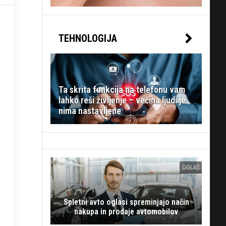
TEHNOLOGIJA
Ta skrita funkcija na telefonu vam
lahko reši življenje – večina ljudi je
nima nastavljene
OGLAS
Spletni avto oglasi spreminjajo način
nakupa in prodaje avtomobilov