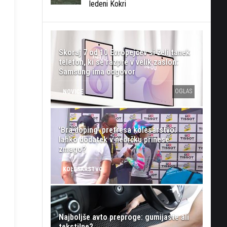
ledeni Kokri
Skoraj 7 od 10 Evropejcev si želi tanek
telefon, ki se razpre v velik zaslon:
Samsung ima odgovor
OGLAS
NOVICE
'Bra doping' pretresa kolesarstvo:
lahko dodatek v nedrčku prinese
zmago?
KOLESARSTVO
Najboljše avto preproge: gumijaste ali
tekstilne?