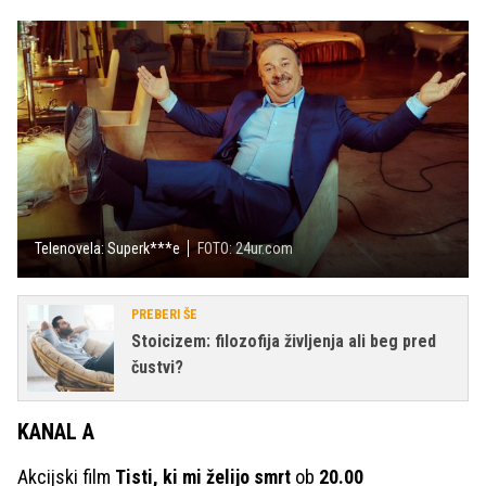
Telenovela: Superk***e
FOTO: 24ur.com
PREBERI ŠE
Stoicizem: filozofija življenja ali beg pred
čustvi?
KANAL A
Akcijski film
Tisti, ki mi želijo smrt
ob
20.00