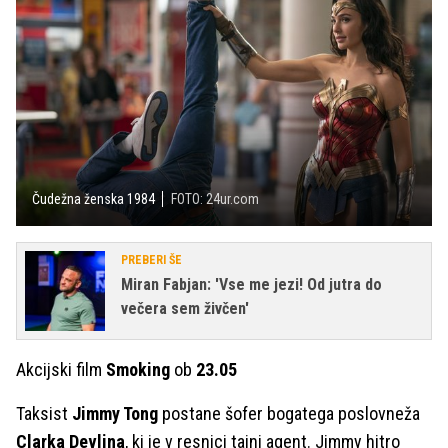
Čudežna ženska 1984
FOTO: 24ur.com
PREBERI ŠE
Miran Fabjan: 'Vse me jezi! Od jutra do
večera sem živčen'
Akcijski film
Smoking
ob
23.05
Taksist
Jimmy Tong
postane šofer bogatega poslovneža
Clarka Devlina
, ki je v resnici tajni agent. Jimmy hitro