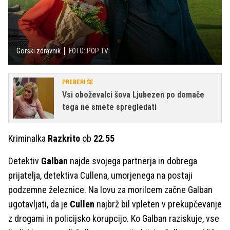
Gorski zdravnik
FOTO: POP TV
PREBERI ŠE
Vsi oboževalci šova Ljubezen po domače
tega ne smete spregledati
Kriminalka
Razkrito
ob
22.55
Detektiv
Galban
najde svojega partnerja in dobrega
prijatelja, detektiva Cullena, umorjenega na postaji
podzemne železnice. Na lovu za morilcem začne Galban
ugotavljati, da je
Cullen
najbrž bil vpleten v prekupčevanje
z drogami in policijsko korupcijo. Ko Galban raziskuje, vse