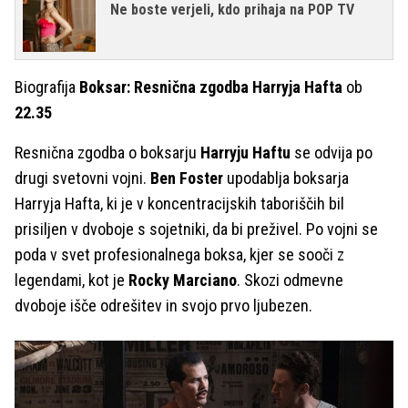
Ne boste verjeli, kdo prihaja na POP TV
Biografija
Boksar: Resnična zgodba Harryja Hafta
ob
22.35
Resnična zgodba o boksarju
Harryju Haftu
se odvija po
drugi svetovni vojni.
Ben Foster
upodablja boksarja
Harryja Hafta, ki je v koncentracijskih taboriščih bil
prisiljen v dvoboje s sojetniki, da bi preživel. Po vojni se
poda v svet profesionalnega boksa, kjer se sooči z
legendami, kot je
Rocky Marciano
. Skozi odmevne
dvoboje išče odrešitev in svojo prvo ljubezen.