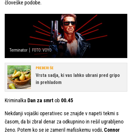
človeške podobe.
Terminator
FOTO: VOYO
PREBERI ŠE
Vrsta sadja, ki vas lahko ubrani pred gripo
in prehladom
Kriminalka
Dan za smrt
ob
00.45
Nekdanji vojaški operativec se znajde v napeti tekmi s
časom, da bi zbral denar za odkupnino in rešil ugrabljeno
ženo. Potem ko se je zameril mafijskemu vodji,
Connor