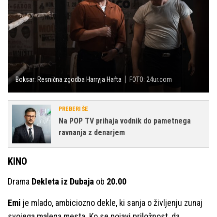
Boksar: Resnična zgodba Harryja Hafta
FOTO: 24ur.com
PREBERI ŠE
Na POP TV prihaja vodnik do pametnega
ravnanja z denarjem
KINO
Drama
Dekleta iz Dubaja
ob
20.00
Emi
je mlado, ambiciozno dekle, ki sanja o življenju zunaj
svojega malega mesta. Ko se pojavi priložnost, da