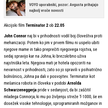
VOYO uporabniki, pozor: Avgusta prihajajo
najbolj vroče novosti
Akcijski film
Terminator 2
ob
22.05
John Connor
naj bi v prihodnosti vodil boj človeštva proti
mehanizaciji. Potem ko jim v prvem filmu ni uspelo ubiti
njegove mame in tako preprečiti njegovega rojstva, se
sedaj spravijo kar na Johna, ki brezskrbno uživa
najstniška leta. Njegova mati je hotela opozoriti na
nevarnost v prihodnosti, zato so jo spravili v psihiatrično
bolnišnico, Johna pa dali v posvojitev. Terminator kot
mešanica robota in človeka v podobi
Arnolda
Schwarzeneggerja
pride v sedanjost, da bi zaščitil
mladega Connorja, ki mu po življenju streže T-1000, še en
dosežek visoke tehnologije, sprogramiranih možganov in