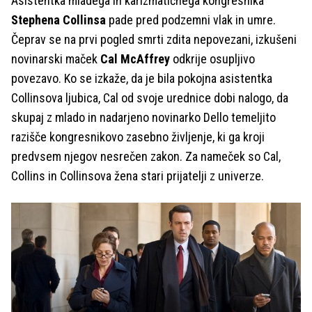
Asistentka mladega in karizmatičnega kongresnika
Stephena Collinsa
pade pred podzemni vlak in umre.
Čeprav se na prvi pogled smrti zdita nepovezani, izkušeni
novinarski maček
Cal McAffrey
odkrije osupljivo
povezavo. Ko se izkaže, da je bila pokojna asistentka
Collinsova ljubica, Cal od svoje urednice dobi nalogo, da
skupaj z mlado in nadarjeno novinarko Dello temeljito
razišče kongresnikovo zasebno življenje, ki ga kroji
predvsem njegov nesrečen zakon. Za nameček so Cal,
Collins in Collinsova žena stari prijatelji z univerze.