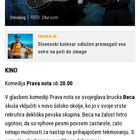
Smoking
FOTO: 24ur.com
PREBERI ŠE
Slovenski kolesar odločen premagati vse
ovire na poti do zmage
KINO
Komedija
Prava nota
ob
20.00
V glasbeni komediji Prava nota se svojeglava brucka
Beca
skuša vključiti v novo šolsko okolje, ko jo v svoje vrste
rekrutira dekliška pevska skupina. Beca na žalost hitro
ugotovi, da so njihove pesmi povsem zastarele, zato
nimajo možnosti za nastop na prihajajočem tekmovanju. S