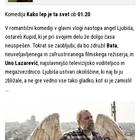
Komedija
Kako lep je ta svet
ob
01.20
V romantični komediji v glavni vlogi nastopa angel Ljubiša,
ostareli Kupid, ki je pri svojem delu že dolgo časa
neuspešen. Tokrat se zaobljubi, da bo združil
Bata
,
neuveljavljenega in zafrustriranega filmskega režiserja, in
Uno Lazarević
, najslavnejšo televizijsko voditeljico in
megazvezdnico. Ljubiša ustvari okoliščine, ki naj bi ju
zbližale, a ne gre vedno vse tako gladko, kot si je zamislil
...