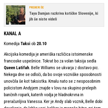
PREBERI ŠE
Taya Damjan razkriva kotičke Slovenije, ki
jih še niste videli
KANAL A
Komedija
Taksi
ob
20.10
Akcijska komedija je ameriška različica istoimenske
francoske uspešnice. Tokrat bo za volan taksija sedla
Queen Latifah
. Belle Williams se ukvarja z dostavo pic.
Nekega dne se odloči, da bo svoje vozniške sposobnosti
unovčila še kot taksistka. Kmalu nato se z nesposobnim
policistom Andyjem znajde v lovu na skupino prelepih
bančnih ropark, katerih vodja je hladnokrvna in
preračunljiva Vanessa. Ker je Andy slab voznik, Belle dobi