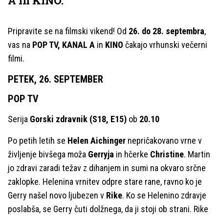
A in KINO.
Pripravite se na filmski vikend! Od
26. do 28. septembra
,
vas na
POP TV, KANAL A
in
KINO
čakajo vrhunski večerni
filmi.
PETEK, 26. SEPTEMBER
POP TV
Serija
Gorski zdravnik
(S18, E15)
ob
20.10
Po petih letih se
Helen Aichinger
nepričakovano vrne v
življenje bivšega moža
Gerryja
in hčerke
Christine
. Martin
jo zdravi zaradi težav z dihanjem in sumi na okvaro srčne
zaklopke. Helenina vrnitev odpre stare rane, ravno ko je
Gerry našel novo ljubezen v
Rike
. Ko se Helenino zdravje
poslabša, se Gerry čuti dolžnega, da ji stoji ob strani. Rike