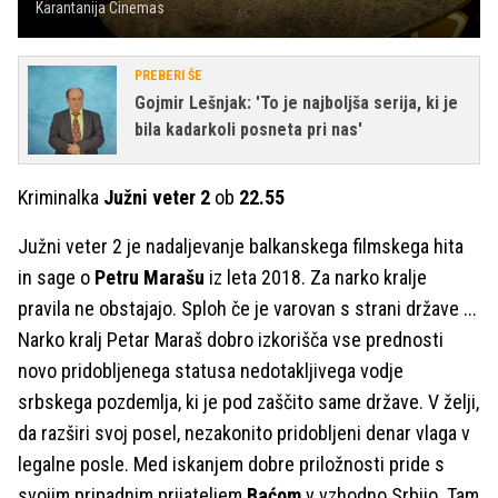
Karantanija Cinemas
PREBERI ŠE
Gojmir Lešnjak: 'To je najboljša serija, ki je
bila kadarkoli posneta pri nas'
Kriminalka
Južni veter 2
ob
22.55
Južni veter 2 je nadaljevanje balkanskega filmskega hita
in sage o
Petru Marašu
iz leta 2018. Za narko kralje
pravila ne obstajajo. Sploh če je varovan s strani države ...
Narko kralj Petar Maraš dobro izkorišča vse prednosti
novo pridobljenega statusa nedotakljivega vodje
srbskega pozdemlja, ki je pod zaščito same države. V želji,
da razširi svoj posel, nezakonito pridobljeni denar vlaga v
legalne posle. Med iskanjem dobre priložnosti pride s
svojim pripadnim prijateljem
Baćom
v vzhodno Srbijo. Tam