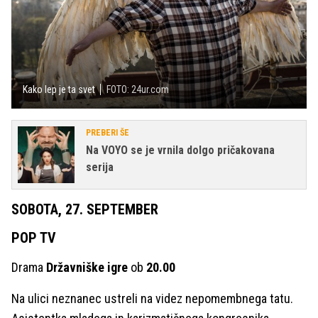
Kako lep je ta svet
FOTO: 24ur.com
PREBERI ŠE
Na VOYO se je vrnila dolgo pričakovana
serija
SOBOTA, 27. SEPTEMBER
POP TV
Drama
Državniške igre
ob
20.00
Na ulici neznanec ustreli na videz nepomembnega tatu.