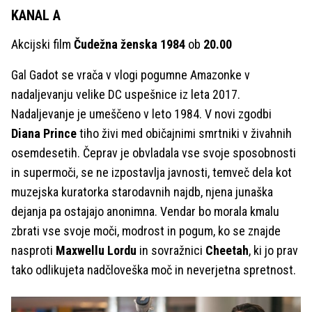
KANAL A
Akcijski film
Čudežna ženska 1984
ob
20.00
Gal Gadot se vrača v vlogi pogumne Amazonke v
nadaljevanju velike DC uspešnice iz leta 2017.
Nadaljevanje je umeščeno v leto 1984. V novi zgodbi
Diana Prince
tiho živi med običajnimi smrtniki v živahnih
osemdesetih. Čeprav je obvladala vse svoje sposobnosti
in supermoči, se ne izpostavlja javnosti, temveč dela kot
muzejska kuratorka starodavnih najdb, njena junaška
dejanja pa ostajajo anonimna. Vendar bo morala kmalu
zbrati vse svoje moči, modrost in pogum, ko se znajde
nasproti
Maxwellu Lordu
in sovražnici
Cheetah
, ki jo prav
tako odlikujeta nadčloveška moč in neverjetna spretnost.