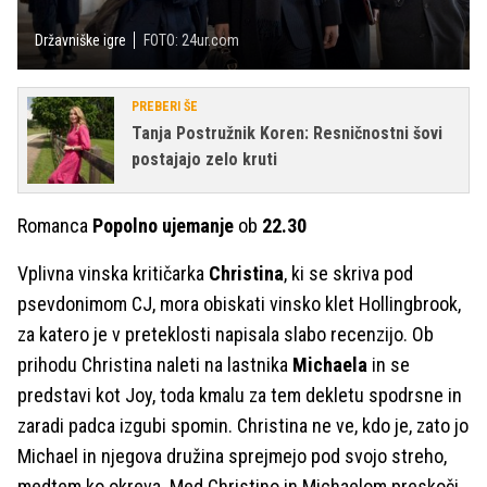
Državniške igre
FOTO: 24ur.com
PREBERI ŠE
Tanja Postružnik Koren: Resničnostni šovi
postajajo zelo kruti
Romanca
Popolno ujemanje
ob
22.30
Vplivna vinska kritičarka
Christina
, ki se skriva pod
psevdonimom CJ, mora obiskati vinsko klet Hollingbrook,
za katero je v preteklosti napisala slabo recenzijo. Ob
prihodu Christina naleti na lastnika
Michaela
in se
predstavi kot Joy, toda kmalu za tem dekletu spodrsne in
zaradi padca izgubi spomin. Christina ne ve, kdo je, zato jo
Michael in njegova družina sprejmejo pod svojo streho,
medtem ko okreva. Med Christino in Michaelom preskoči