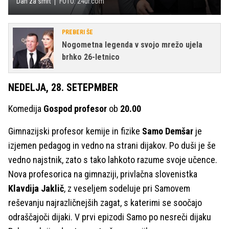
Dan za smrt
FOTO: 24ur.com
PREBERI ŠE
Nogometna legenda v svojo mrežo ujela
brhko 26-letnico
NEDELJA, 28. SETEPMBER
Komedija
Gospod profesor
ob
20.00
Gimnazijski profesor kemije in fizike
Samo Demšar
je
izjemen pedagog in vedno na strani dijakov. Po duši je še
vedno najstnik, zato s tako lahkoto razume svoje učence.
Nova profesorica na gimnaziji, privlačna slovenistka
Klavdija Jaklič
, z veseljem sodeluje pri Samovem
reševanju najrazličnejših zagat, s katerimi se soočajo
odraščajoči dijaki. V prvi epizodi Samo po nesreči dijaku