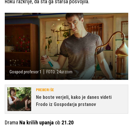
Roku razkrije, da sta ga starša posvojila.
Gospod profesor 1
FOTO: 24ur.com
PREBERI ŠE
Ne boste verjeli, kako je danes videti
Frodo iz Gospodarja prstanov
Drama
Na krilih upanja
ob
21.20