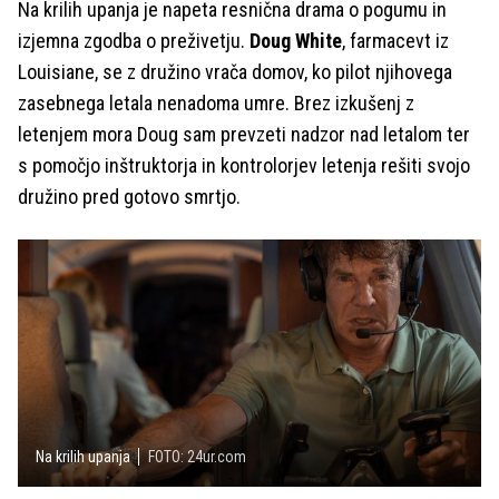
Na krilih upanja je napeta resnična drama o pogumu in
izjemna zgodba o preživetju.
Doug White
, farmacevt iz
Louisiane, se z družino vrača domov, ko pilot njihovega
zasebnega letala nenadoma umre. Brez izkušenj z
letenjem mora Doug sam prevzeti nadzor nad letalom ter
s pomočjo inštruktorja in kontrolorjev letenja rešiti svojo
družino pred gotovo smrtjo.
Na krilih upanja
FOTO: 24ur.com