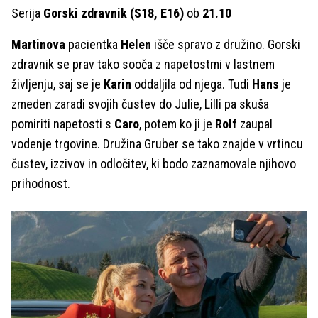
Serija
Gorski zdravnik
(S18, E16)
ob
21.10
Martinova
pacientka
Helen
išče spravo z družino. Gorski
zdravnik se prav tako sooča z napetostmi v lastnem
življenju, saj se je
Karin
oddaljila od njega. Tudi
Hans
je
zmeden zaradi svojih čustev do Julie, Lilli pa skuša
pomiriti napetosti s
Caro
, potem ko ji je
Rolf
zaupal
vodenje trgovine. Družina Gruber se tako znajde v vrtincu
čustev, izzivov in odločitev, ki bodo zaznamovale njihovo
prihodnost.