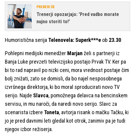
PREBERI ŠE
Trenerji opozarjajo: 'Pred vadbo morate
nujno storiti to!'
Humoristična serija
Telenovela: Superk***e
ob
23.30
Pohlepni medijski menedžer
Marjan
želi s partnerji iz
Banja Luke prevzeti televizijsko postajo Prvak TV. Ker pa
bi to rad napravil po nizki ceni, mora vrednost postaje čim
bolj znižati, zato se domisli, da bo najel nesposobnega
izvršnega direktorja, ki bo moral sproducirati novo TV
serijo. Najde
Slavca
, pomožnega delavca na bencinskem
servisu, in mu naroči, da naredi novo serijo. Slavc za
scenarista izbere
Toneta
, avtorja risank o mačku Tačku, ki
jo je pred davnimi leti gledal kot otrok, zanimiv pa je tudi
njegov izbor režiserja.