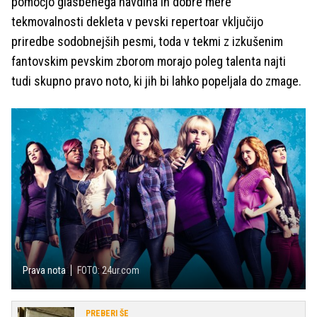
pomočjo glasbenega navdiha in dobre mere
tekmovalnosti dekleta v pevski repertoar vključijo
priredbe sodobnejših pesmi, toda v tekmi z izkušenim
fantovskim pevskim zborom morajo poleg talenta najti
tudi skupno pravo noto, ki jih bi lahko popeljala do zmage.
Prava nota
FOTO: 24ur.com
PREBERI ŠE