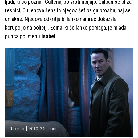
ljudi, ki so poznali Cullena, po vrsti ubijajo. Galban se bliža
resnici, Cullenova žena in njegov šef pa ga prosita, naj se
umakne. Njegova odkritja bi lahko namreč dokazala
korupcijo na policiji. Edina, ki še lahko pomaga, je mlada
punca po imenu
Isabel
.
Razkrito
FOTO: 24ur.com