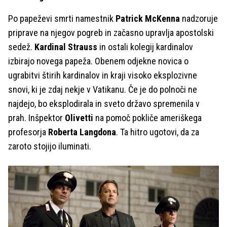
Po papeževi smrti namestnik
Patrick McKenna
nadzoruje
priprave na njegov pogreb in začasno upravlja apostolski
sedež.
Kardinal Strauss
in ostali kolegij kardinalov
izbirajo novega papeža. Obenem odjekne novica o
ugrabitvi štirih kardinalov in kraji visoko eksplozivne
snovi, ki je zdaj nekje v Vatikanu. Če je do polnoči ne
najdejo, bo eksplodirala in sveto državo spremenila v
prah. Inšpektor
Olivetti
na pomoč pokliče ameriškega
profesorja
Roberta Langdona
. Ta hitro ugotovi, da za
zaroto stojijo iluminati.