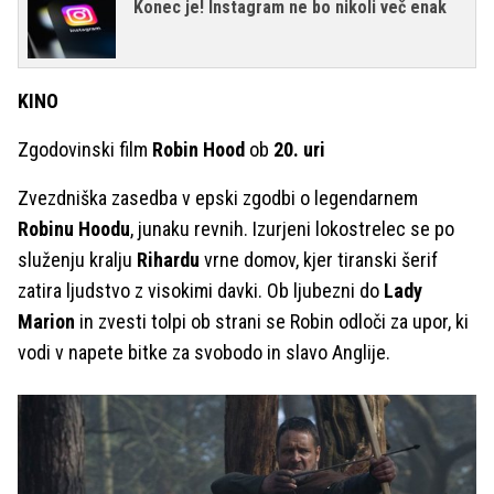
Konec je! Instagram ne bo nikoli več enak
KINO
Zgodovinski film
Robin Hood
ob
20. uri
Zvezdniška zasedba v epski zgodbi o legendarnem
Robinu Hoodu
, junaku revnih. Izurjeni lokostrelec se po
služenju kralju
Rihardu
vrne domov, kjer tiranski šerif
zatira ljudstvo z visokimi davki. Ob ljubezni do
Lady
Marion
in zvesti tolpi ob strani se Robin odloči za upor, ki
vodi v napete bitke za svobodo in slavo Anglije.