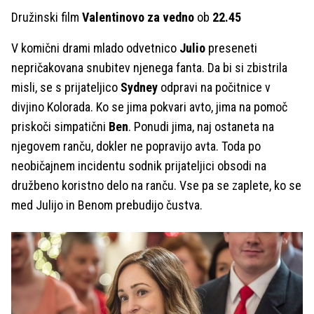
Družinski film
Valentinovo za vedno
ob
22.45
V komični drami mlado odvetnico
Julio
preseneti
nepričakovana snubitev njenega fanta. Da bi si zbistrila
misli, se s prijateljico
Sydney
odpravi na počitnice v
divjino Kolorada. Ko se jima pokvari avto, jima na pomoč
priskoči simpatični
Ben
. Ponudi jima, naj ostaneta na
njegovem ranču, dokler ne popravijo avta. Toda po
neobičajnem incidentu sodnik prijateljici obsodi na
družbeno koristno delo na ranču. Vse pa se zaplete, ko se
med Julijo in Benom prebudijo čustva.