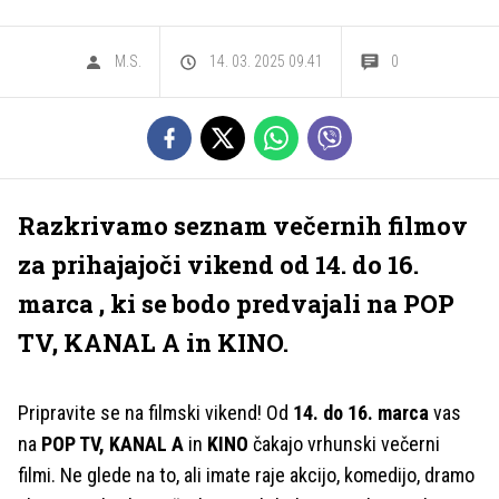
M.S.
14. 03. 2025 09.41
0
Razkrivamo seznam večernih filmov
za prihajajoči vikend od 14. do 16.
marca , ki se bodo predvajali na POP
TV, KANAL A in KINO.
Pripravite se na filmski vikend! Od
14. do 16. marca
vas
na
POP TV, KANAL A
in
KINO
čakajo vrhunski večerni
filmi. Ne glede na to, ali imate raje akcijo, komedijo, dramo