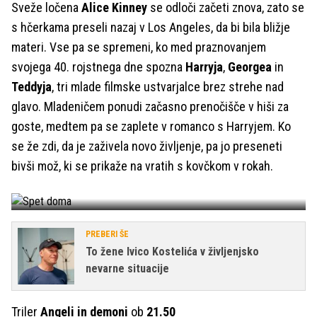
Sveže ločena
Alice Kinney
se odloči začeti znova, zato se
s hčerkama preseli nazaj v Los Angeles, da bi bila bližje
materi. Vse pa se spremeni, ko med praznovanjem
svojega 40. rojstnega dne spozna
Harryja
,
Georgea
in
Teddyja
, tri mlade filmske ustvarjalce brez strehe nad
glavo. Mladeničem ponudi začasno prenočišče v hiši za
goste, medtem pa se zaplete v romanco s Harryjem. Ko
se že zdi, da je zaživela novo življenje, pa jo preseneti
bivši mož, ki se prikaže na vratih s kovčkom v rokah.
Spet doma
FOTO: 24ur.com
PREBERI ŠE
To žene Ivico Kostelića v življenjsko
nevarne situacije
Triler
Angeli in demoni
ob
21.50