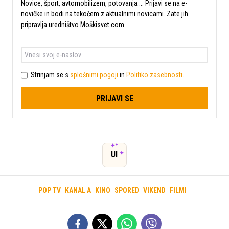
Novice, šport, avtomobilizem, potovanja ... Prijavi se na e-
novičke in bodi na tekočem z aktualnimi novicami. Zate jih
pripravlja uredništvo Moškisvet.com.
Strinjam se s
splošnimi pogoji
in
Politiko zasebnosti
.
PRIJAVI SE
UI
POP TV
KANAL A
KINO
SPORED
VIKEND
FILMI