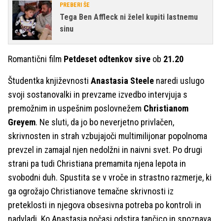
PREBERI ŠE
Tega Ben Affleck ni želel kupiti lastnemu
sinu
Romantični film
Petdeset odtenkov sive
ob
21.20
Študentka književnosti
Anastasia Steele
naredi uslugo
svoji sostanovalki in prevzame izvedbo intervjuja s
premožnim in uspešnim poslovnežem
Christianom
Greyem
. Ne sluti, da jo bo neverjetno privlačen,
skrivnosten in strah vzbujajoči multimilijonar popolnoma
prevzel in zamajal njen nedolžni in naivni svet. Po drugi
strani pa tudi Christiana premamita njena lepota in
svobodni duh. Spustita se v vroče in strastno razmerje, ki
ga ogrožajo Christianove temačne skrivnosti iz
preteklosti in njegova obsesivna potreba po kontroli in
nadvladi. Ko Anastasia počasi odstira tančico in spoznava