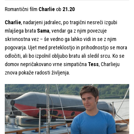
Romantični film
Charlie
ob
21.20
Charlie
, nadarjeni jadralec, po tragični nesreči izgubi
mlajšega brata
Sama
, vendar ga z njim povezuje
skrivnostna vez – še vedno ga lahko vidi in se z njim
pogovarja. Ujet med preteklostjo in prihodnostjo se mora
odločiti, ali bo izpolnil obljubo bratu ali sledil srcu. Ko se
domov nepričakovano vrne simpatična
Tess
, Charlieju
znova pokaže radosti življenja.