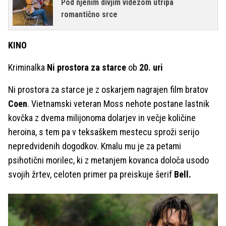
Pod njenim divjim videzom utripa
romantično srce
KINO
Kriminalka
Ni prostora za starce
ob
20. uri
Ni prostora za starce je z oskarjem nagrajen film bratov
Coen
. Vietnamski veteran Moss nehote postane lastnik
kovčka z dvema milijonoma dolarjev in večje količine
heroina, s tem pa v teksaškem mestecu sproži serijo
nepredvidenih dogodkov. Kmalu mu je za petami
psihotični morilec, ki z metanjem kovanca določa usodo
svojih žrtev, celoten primer pa preiskuje šerif
Bell.