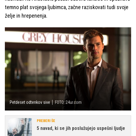
temno plat svojega ljubimca, začne raziskovati tudi svoje
želje in hrepenenja.
Petdeset odtenkov sive
FOTO: 24ur.com
PREBERI ŠE
5 navad, ki se jih poslužujejo uspešni ljudje