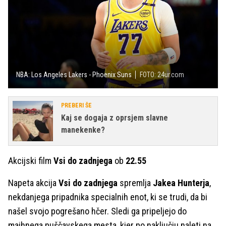
NBA: Los Angeles Lakers - Phoenix Suns
FOTO: 24ur.com
PREBERI ŠE
Kaj se dogaja z oprsjem slavne
manekenke?
Akcijski film
Vsi do zadnjega
ob
22.55
Napeta akcija
Vsi do zadnjega
spremlja
Jakea Hunterja
,
nekdanjega pripadnika specialnih enot, ki se trudi, da bi
našel svojo pogrešano hčer. Sledi ga pripeljejo do
majhnega puščavskega mesta, kjer po naključju naleti na