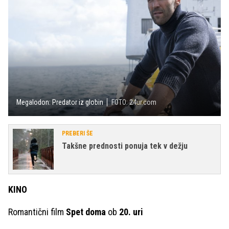
Megalodon: Predator iz globin
FOTO: 24ur.com
PREBERI ŠE
Takšne prednosti ponuja tek v dežju
KINO
Romantični film
Spet doma
ob
20. uri