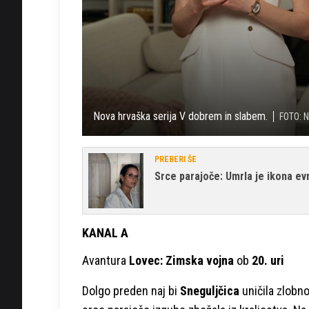
Nova hrvaška serija V dobrem in slabem.
FOTO: 
PREBERI ŠE
Srce parajoče: Umrla je ikona ev
KANAL A
Avantura
Lovec: Zimska vojna
ob
20. uri
Dolgo preden naj bi
Sneguljčica
uničila zlobno