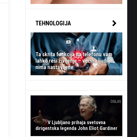
TEHNOLOGIJA
Ta skrita funkcija na telefonu vam
lahko reši življenje – večina ljudi je
nima nastavljene
OGLAS
V Ljubljano prihaja svetovna
dirigentska legenda John Eliot Gardiner