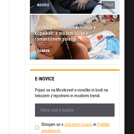
OGLAS
NOVICE
Igralka pri 51 letih navdušuje v
kopalkah: z možem uživa v
romantičnem poletju
ZABAVA
E-NOVICE
Prijavi se na Moskisvet e-novičke in bodi na
tekočem z lepotnimi in modnimi trendi.
Strinjam se s
splošnimi pogoji
in
Politiko
zasebnosti
.