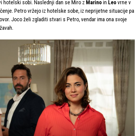
i hotelski sobi. Naslednji dan se Miro z
Marino
in
Leo
vrne v
čenje. Petro vržejo iz hotelske sobe, iz neprijetne situacije pa
govor. Joco želi zgladiti stvari s Petro, vendar ima ona svoje
ežavah.