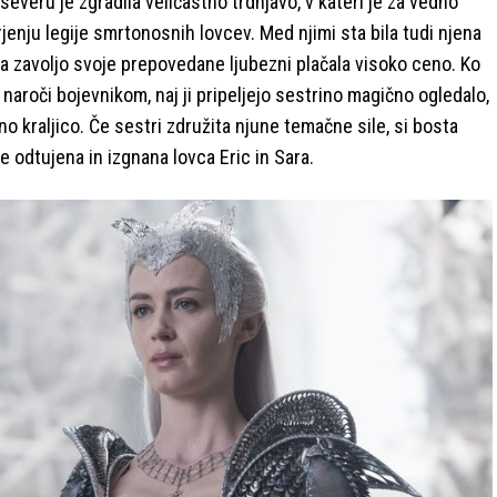
severu je zgradila veličastno trdnjavo, v kateri je za vedno
jenju legije smrtonosnih lovcev. Med njimi sta bila tudi njena
ta zavoljo svoje prepovedane ljubezni plačala visoko ceno. Ko
 naroči bojevnikom, naj ji pripeljejo sestrino magično ogledalo,
 kraljico. Če sestri združita njune temačne sile, si bosta
 le odtujena in izgnana lovca Eric in Sara.