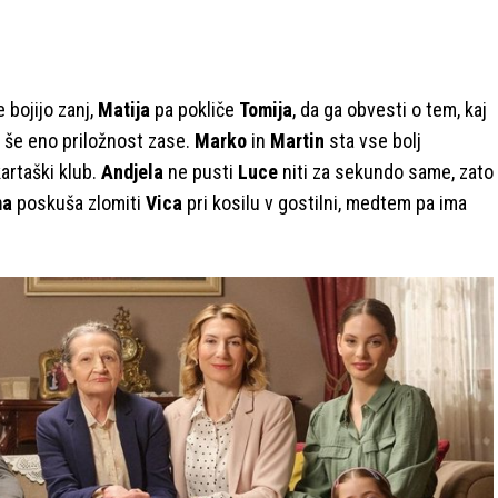
 bojijo zanj,
Matija
pa pokliče
Tomija
, da ga obvesti o tem, kaj
i še eno priložnost zase.
Marko
in
Martin
sta vse bolj
artaški klub.
Andjela
ne pusti
Luce
niti za sekundo same, zato
ma
poskuša zlomiti
Vica
pri kosilu v gostilni, medtem pa ima