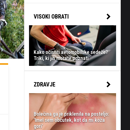
VISOKI OBRATI
Kako očistiti avtomobilske sedeže?
Triki, ki jih morate poznati
ZDRAVJE
Bolečina ga je priklenila na posteljo:
'Imel sem občutek, kot da mi koža
gori'