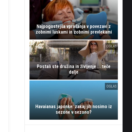
Najpogostejša vprašanja v povezavi z
zobnimi luskami in zobnimi prevlekami
OGLAS
Postali ste družina in življenje ... teče
dalje
OGLAS
Havaianas japonke: zakaj jih nosimo iz
sezone v sezono?