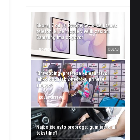
Skoraj 7 od 10 Evropejcev si želi tanek
telefon, ki se razpre v velik zaslon:
Samsung ima odgovor
OGLAS
NOVICE
'Bra doping' pretresa kolesarstvo:
lahko dodatek v nedrčku prinese
zmago?
KOLESARSTVO
Najboljše avto preproge: gumijaste ali
tekstilne?