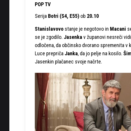
POP TV
Serija
Botri
(S4, E55)
ob
20.10
Stanislavovo
stanje je negotovo in
Macani
se
se je zgodilo.
Jasenka
v županovi nesreči vid
odločena, da občinsko dvorano spremenita v k
Luce prepriča
Janka
, da jo pelje na kosilo.
Ši
Jasenkin plačanec svoje načrte.