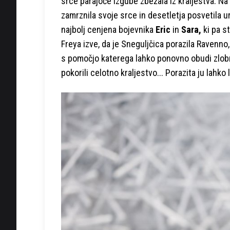
srce parajoče izgube zbežala iz kraljestva. Na 
zamrznila svoje srce in desetletja posvetila ur
najbolj cenjena bojevnika
Eric
in
Sara,
ki pa s
Freya izve, da je Sneguljčica porazila Ravenno,
s pomočjo katerega lahko ponovno obudi zlobno
pokorili celotno kraljestvo... Porazita ju lahko