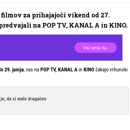
ilmov za prihajajoči vikend od 27.
odo predvajali na POP TV, KANAL A in KINO.
do 29. junija
, vas na
POP TV, KANAL A
in
KINO
čakajo vrhunski
je, da si malo drugačen