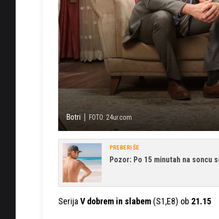
Botri
FOTO: 24ur.com
PREBERI ŠE
Pozor: Po 15 minutah na soncu se
Serija
V dobrem in slabem
(S1,E8) ob
21.15