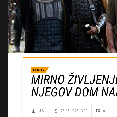
FILM/TV
MIRNO ŽIVLJENJ
NJEGOV DOM NA
M.S.
27. 06. 2025 13.00
0