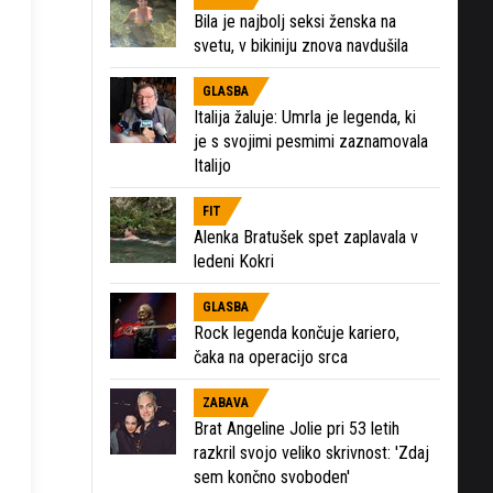
Bila je najbolj seksi ženska na
svetu, v bikiniju znova navdušila
GLASBA
Italija žaluje: Umrla je legenda, ki
je s svojimi pesmimi zaznamovala
Italijo
FIT
Alenka Bratušek spet zaplavala v
ledeni Kokri
GLASBA
Rock legenda končuje kariero,
čaka na operacijo srca
ZABAVA
Brat Angeline Jolie pri 53 letih
razkril svojo veliko skrivnost: 'Zdaj
sem končno svoboden'