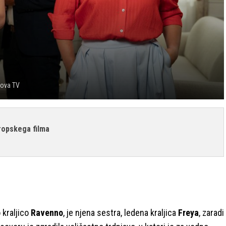
Nova TV
ropskega filma
 kraljico
Ravenno
, je njena sestra, ledena kraljica
Freya
, zaradi