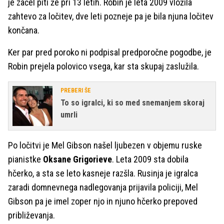
je začel piti že pri 13 letih. Robin je leta 2009 vložila
zahtevo za ločitev, dve leti pozneje pa je bila njuna ločitev
končana.
Ker par pred poroko ni podpisal predporočne pogodbe, je
Robin prejela polovico vsega, kar sta skupaj zaslužila.
PREBERI ŠE
To so igralci, ki so med snemanjem skoraj
umrli
Po ločitvi je Mel Gibson našel ljubezen v objemu ruske
pianistke
Oksane Grigorieve
. Leta 2009 sta dobila
hčerko, a sta se leto kasneje razšla. Rusinja je igralca
zaradi domnevnega nadlegovanja prijavila policiji, Mel
Gibson pa je imel zoper njo in njuno hčerko prepoved
približevanja.