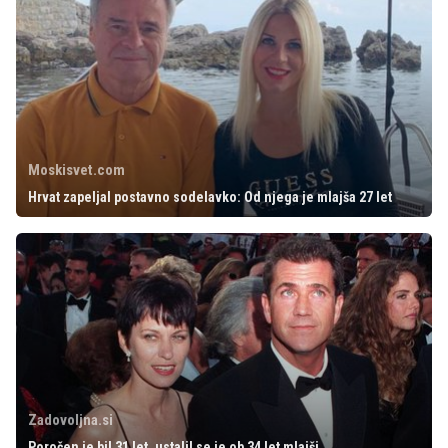
Moskisvet.com
Hrvat zapeljal postavno sodelavko: Od njega je mlajša 27 let
Zadovoljna.si
Poročen je bil 31 let, ustalil se je ob 34 let mlajši