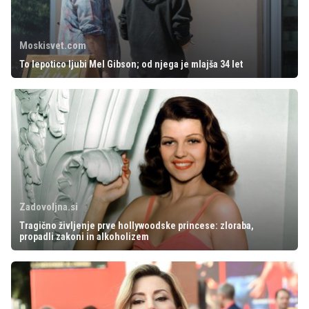
Moskisvet.com
To lepotico ljubi Mel Gibson; od njega je mlajša 34 let
Zadovoljna.si
Tragično življenje prve hollywoodske princese: zloraba,
propadli zakoni in alkoholizem