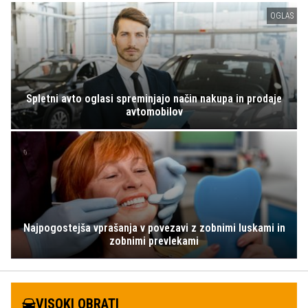
OGLAS
Spletni avto oglasi spreminjajo način nakupa in prodaje
avtomobilov
Najpogostejša vprašanja v povezavi z zobnimi luskami in
zobnimi prevlekami
VISOKI OBRATI