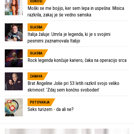
ODNOSI
Moški se me bojijo, ker sem lepa in uspešna: Misica
razkrila, zakaj je še vedno samska
GLASBA
Italija žaluje: Umrla je legenda, ki je s svojimi
pesmimi zaznamovala Italijo
GLASBA
Rock legenda končuje kariero, čaka na operacijo srca
ZABAVA
Brat Angeline Jolie pri 53 letih razkril svojo veliko
skrivnost: 'Zdaj sem končno svoboden'
POTOVANJA
Seks turizem - da ali ne?