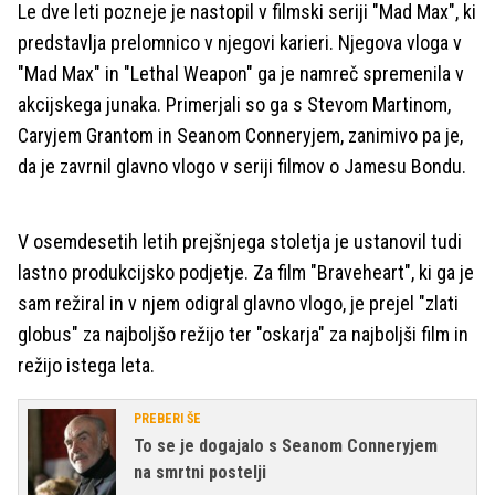
Le dve leti pozneje je nastopil v filmski seriji "Mad Max", ki
predstavlja prelomnico v njegovi karieri. Njegova vloga v
"Mad Max" in "Lethal Weapon" ga je namreč spremenila v
akcijskega junaka. Primerjali so ga s Stevom Martinom,
Caryjem Grantom in Seanom Conneryjem, zanimivo pa je,
da je zavrnil glavno vlogo v seriji filmov o Jamesu Bondu.
V osemdesetih letih prejšnjega stoletja je ustanovil tudi
lastno produkcijsko podjetje. Za film "Braveheart", ki ga je
sam režiral in v njem odigral glavno vlogo, je prejel "zlati
globus" za najboljšo režijo ter "oskarja" za najboljši film in
režijo istega leta.
PREBERI ŠE
To se je dogajalo s Seanom Conneryjem
na smrtni postelji