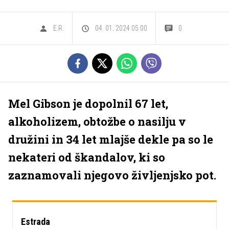
E.R.
04. 01. 2024 05.00
0
Mel Gibson je dopolnil 67 let,
alkoholizem, obtožbe o nasilju v
družini in 34 let mlajše dekle pa so le
nekateri od škandalov, ki so
zaznamovali njegovo življenjsko pot.
Estrada