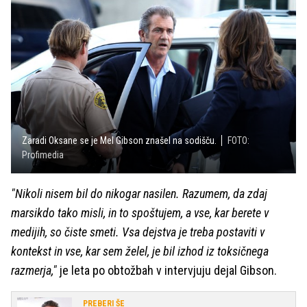
Zaradi Oksane se je Mel Gibson znašel na sodišču.
FOTO:
Profimedia
"Nikoli nisem bil do nikogar nasilen. Razumem, da zdaj
marsikdo tako misli, in to spoštujem, a vse, kar berete v
medijih, so čiste smeti. Vsa dejstva je treba postaviti v
kontekst in vse, kar sem želel, je bil izhod iz toksičnega
razmerja,"
je leta po obtožbah v intervjuju dejal Gibson.
PREBERI ŠE