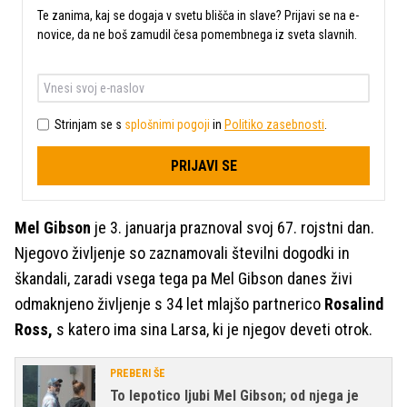
Te zanima, kaj se dogaja v svetu blišča in slave? Prijavi se na e-
novice, da ne boš zamudil česa pomembnega iz sveta slavnih.
Strinjam se s
splošnimi pogoji
in
Politiko zasebnosti
.
PRIJAVI SE
Mel Gibson
je 3. januarja praznoval svoj 67. rojstni dan.
Njegovo življenje so zaznamovali številni dogodki in
škandali, zaradi vsega tega pa Mel Gibson danes živi
odmaknjeno življenje s 34 let mlajšo partnerico
Rosalind
Ross,
s katero ima sina Larsa, ki je njegov deveti otrok.
PREBERI ŠE
To lepotico ljubi Mel Gibson; od njega je