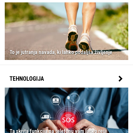
To je jutranja navada, ki lahko podaljša življenje
TEHNOLOGIJA
Ta skrita funkcija na telefonu vam lahko reši