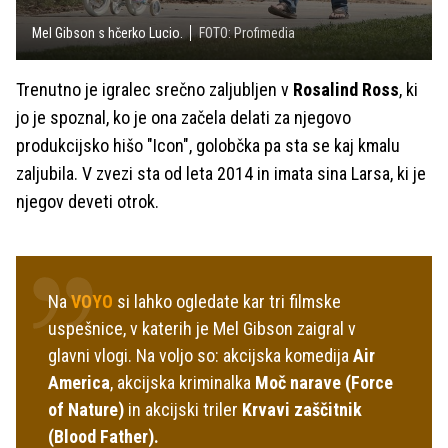
Mel Gibson s hčerko Lucio.
FOTO: Profimedia
Trenutno je igralec srečno zaljubljen v
Rosalind Ross
, ki
jo je spoznal, ko je ona začela delati za njegovo
produkcijsko hišo "Icon", golobčka pa sta se kaj kmalu
zaljubila. V zvezi sta od leta 2014 in imata sina Larsa, ki je
njegov deveti otrok.
Na
VOYO
si lahko ogledate kar tri filmske
uspešnice, v katerih je Mel Gibson zaigral v
glavni vlogi. Na voljo so: akcijska komedija
Air
America
, akcijska kriminalka
Moč narave (Force
of Nature)
in akcijski triler
Krvavi zaščitnik
(Blood Father).