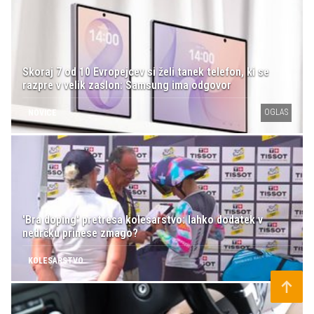
Skoraj 7 od 10 Evropejcev si želi tanek telefon, ki se
razpre v velik zaslon: Samsung ima odgovor
OGLAS
NOVICE
'Bra doping' pretresa kolesarstvo: lahko dodatek v
nedrčku prinese zmago?
KOLESARSTVO