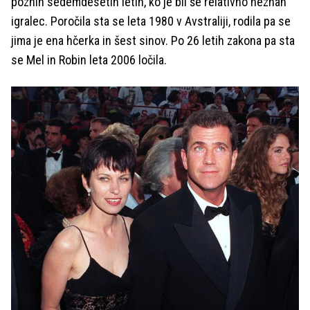
poznih sedemdesetih letih, ko je bil še relativno neznan
igralec. Poročila sta se leta 1980 v Avstraliji, rodila pa se
jima je ena hčerka in šest sinov. Po 26 letih zakona pa sta
se Mel in Robin leta 2006 ločila.