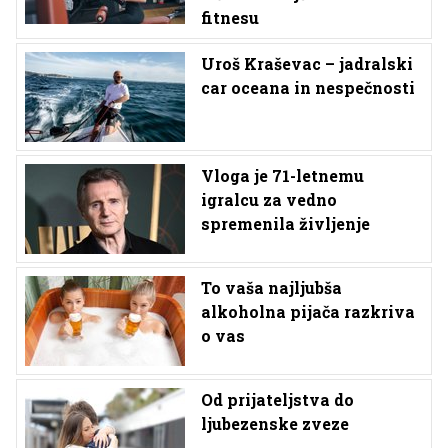
fitnesu
Uroš Kraševac – jadralski
car oceana in nespečnosti
Vloga je 71-letnemu
igralcu za vedno
spremenila življenje
To vaša najljubša
alkoholna pijača razkriva
o vas
Od prijateljstva do
ljubezenske zveze