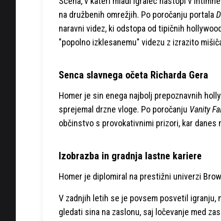
Scena, v kateri mladi igralec nastopi v intimne
na družbenih omrežjih. Po poročanju portala
D
naravni videz, ki odstopa od tipičnih hollywo
"popolno izklesanemu" videzu z izrazito miši
Senca slavnega očeta Richarda Gera
Homer je sin enega najbolj prepoznavnih hollyw
sprejemal drzne vloge. Po poročanju
Vanity Fa
občinstvo s provokativnimi prizori, kar danes 
Izobrazba in gradnja lastne kariere
Homer je diplomiral na prestižni univerzi Brown
V zadnjih letih se je povsem posvetil igranju, 
gledati sina na zaslonu, saj ločevanje med za