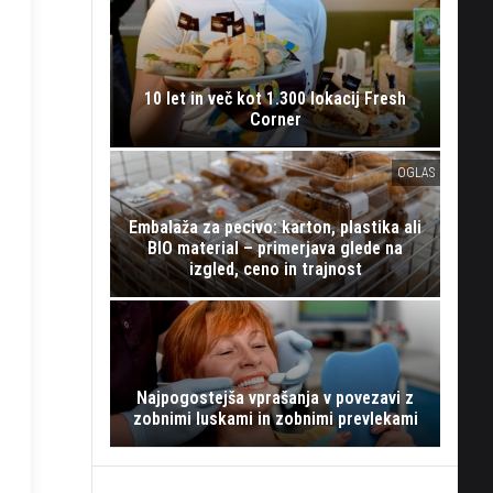
10 let in več kot 1.300 lokacij Fresh
Corner
OGLAS
Embalaža za pecivo: karton, plastika ali
BIO material – primerjava glede na
izgled, ceno in trajnost
Najpogostejša vprašanja v povezavi z
zobnimi luskami in zobnimi prevlekami