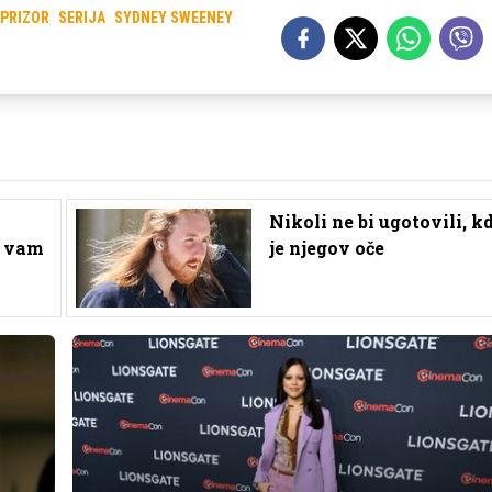
 PRIZOR
SERIJA
SYDNEY SWEENEY
Nikoli ne bi ugotovili, k
j vam
je njegov oče