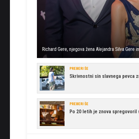
Richard Gere, njegova žena Alejandra Silva Gere i
PREBERI ŠE
Skrivnostni sin slavnega pevca 
PREBERI ŠE
Po 20 letih je znova spregovoril