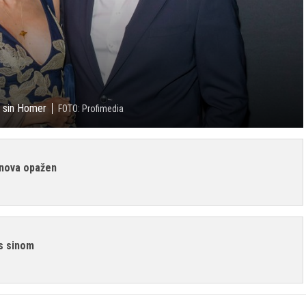
n sin Homer
FOTO: Profimedia
znova opažen
 s sinom