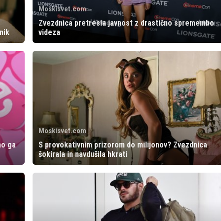
Moskisvet.com
Zvezdnica pretresla javnost z drastično spremembo
nik
videza
Moskisvet.com
mo ga
S provokativnim prizorom do milijonov? Zvezdnica
šokirala in navdušila hkrati