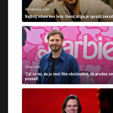
Moskisvet.com
Najbolj iskani kos leta: trend, ki ga je sprožil zvezd
24ur.com
'Zdi se mi, da je imel film oboževalce, še preden s
posneli'