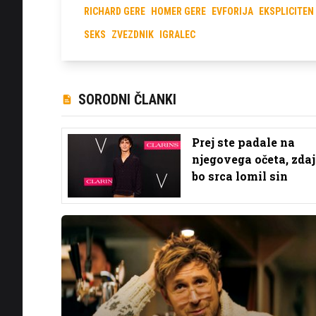
RICHARD GERE
HOMER GERE
EVFORIJA
EKSPLICITEN
SEKS
ZVEZDNIK
IGRALEC
SORODNI ČLANKI
Prej ste padale na
njegovega očeta, zda
bo srca lomil sin