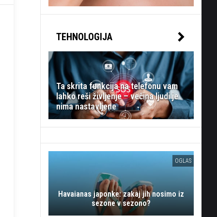
TEHNOLOGIJA
Ta skrita funkcija na telefonu vam
lahko reši življenje – večina ljudi je
nima nastavljene
OGLAS
Havaianas japonke: zakaj jih nosimo iz
sezone v sezono?