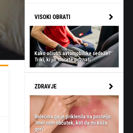
VISOKI OBRATI
Kako očistiti avtomobilske sedeže?
Triki, ki jih morate poznati
ZDRAVJE
Bolečina ga je priklenila na posteljo:
'Imel sem občutek, kot da mi koža
gori'