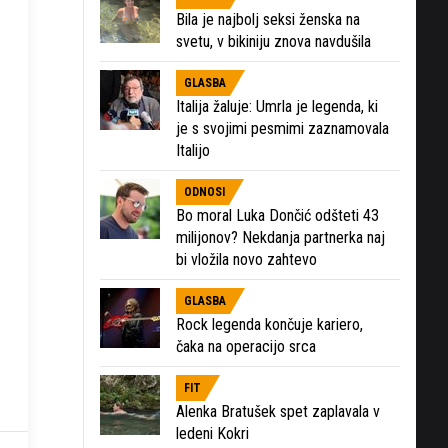
Bila je najbolj seksi ženska na
svetu, v bikiniju znova navdušila
GLASBA
Italija žaluje: Umrla je legenda, ki
je s svojimi pesmimi zaznamovala
Italijo
ODNOSI
Bo moral Luka Dončić odšteti 43
milijonov? Nekdanja partnerka naj
bi vložila novo zahtevo
GLASBA
Rock legenda končuje kariero,
čaka na operacijo srca
FIT
Alenka Bratušek spet zaplavala v
ledeni Kokri