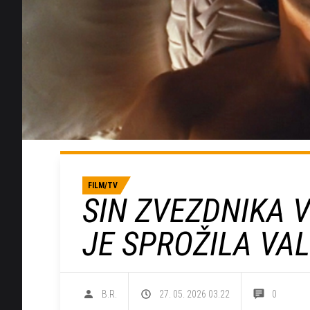
FILM/TV
SIN ZVEZDNIKA V 
JE SPROŽILA VAL
B.R.
27. 05. 2026 03.22
0