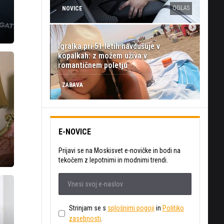
OGLAS
NOVICE
Igralka pri 51 letih navdušuje v
kopalkah: z možem uživa v
romantičnem poletju
ZABAVA
E-NOVICE
Prijavi se na Moskisvet e-novičke in bodi na
tekočem z lepotnimi in modnimi trendi.
Strinjam se s
splošnimi pogoji
in
Politiko
zasebnosti
.