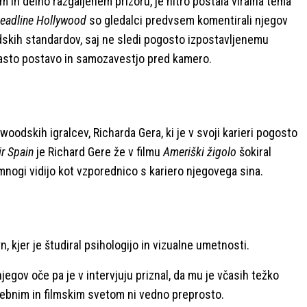
m in delno razgaljenem prizoru, je hitro postala viralna tema
eadline Hollywood
so gledalci predvsem komentirali njegov
odskih standardov, saj ne sledi pogosto izpostavljenemu
často postavo in samozavestjo pred kamero.
oodskih igralcev, Richarda Gera, ki je v svoji karieri pogosto
ir Spain
je Richard Gere že v filmu
Ameriški žigolo
šokiral
mnogi vidijo kot vzporednico s kariero njegovega sina.
, kjer je študiral psihologijo in vizualne umetnosti.
njegov oče pa je v intervjuju priznal, da mu je včasih težko
sebnim in filmskim svetom ni vedno preprosto.