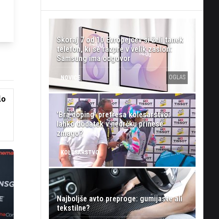
Skoraj 7 od 10 Evropejcev si želi tanek
telefon, ki se razpre v velik zaslon:
Samsung ima odgovor
OGLAS
NOVICE
do
'Bra doping' pretresa kolesarstvo:
lahko dodatek v nedrčku prinese
zmago?
KOLESARSTVO
Najboljše avto preproge: gumijaste ali
tekstilne?