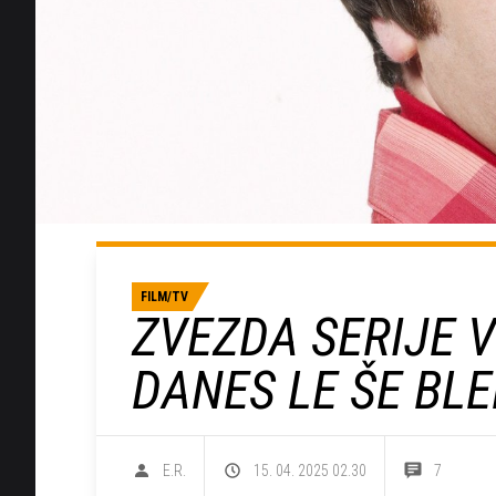
FILM/TV
ZVEZDA SERIJE V
DANES LE ŠE BL
E.R.
15. 04. 2025 02.30
7