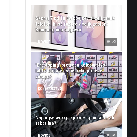
Skoraj 7 od 10 Evropejcev si želi tanek
telefon, ki se razpre v velik zaslon:
Samsung ima odgovor
OGLAS
NOVICE
'Bra doping' pretresa kolesarstvo:
lahko dodatek v nedrčku prinese
zmago?
KOLESARSTVO
Najboljše avto preproge: gumijaste ali
tekstilne?
OGLAS
NOVICE