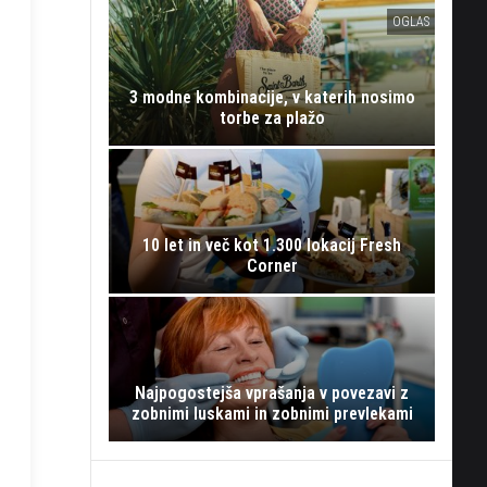
OGLAS
3 modne kombinacije, v katerih nosimo
torbe za plažo
10 let in več kot 1.300 lokacij Fresh
Corner
Najpogostejša vprašanja v povezavi z
zobnimi luskami in zobnimi prevlekami