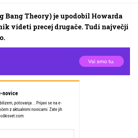
Big Bang Theory) je upodobil Howarda
ik videti precej drugače. Tudi največji
o.
-novice
lizem, potovanja ... Prijavi se na e-
očem z aktualnimi novicami. Zate jih
Moškisvet.com.