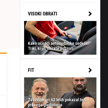
VISOKI OBRATI
Kako očistiti avtomobilske sedeže?
Triki, ki jih morate poznati
FIT
Zvezdnik pri 62 letih pokazal telo
pravega gladiatorja