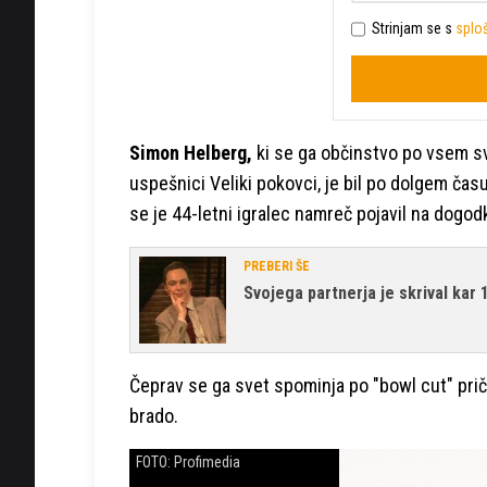
Strinjam se s
sploš
Simon Helberg,
ki se ga občinstvo po vsem s
uspešnici Veliki pokovci, je bil po dolgem času
se je 44-letni igralec namreč pojavil na dog
PREBERI ŠE
Svojega partnerja je skrival kar 
Čeprav se ga svet spominja po "bowl cut" priče
brado.
FOTO: Profimedia