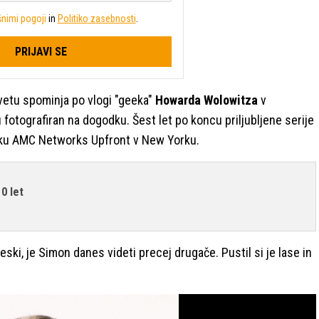
nimi pogoji
in
Politiko zasebnosti
.
PRIJAVI SE
vetu spominja po vlogi "geeka"
Howarda Wolowitza
v
 fotografiran na dogodku. Šest let po koncu priljubljene serije
odku AMC Networks Upfront v New Yorku.
10 let
ski, je Simon danes videti precej drugače. Pustil si je lase in