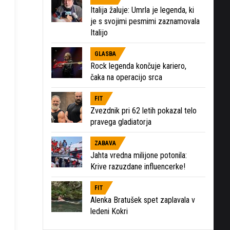
Italija žaluje: Umrla je legenda, ki
je s svojimi pesmimi zaznamovala
Italijo
GLASBA
Rock legenda končuje kariero,
čaka na operacijo srca
FIT
Zvezdnik pri 62 letih pokazal telo
pravega gladiatorja
ZABAVA
Jahta vredna milijone potonila:
Krive razuzdane influencerke!
FIT
Alenka Bratušek spet zaplavala v
ledeni Kokri