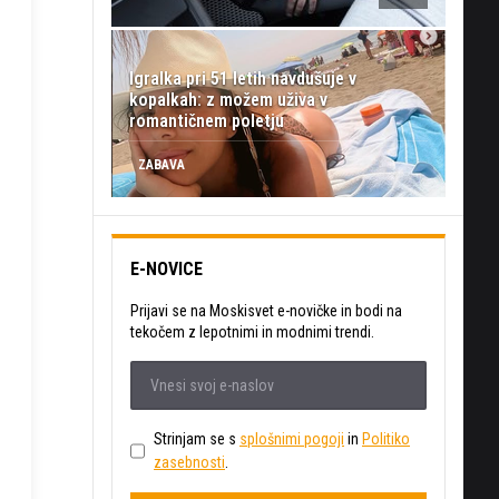
Igralka pri 51 letih navdušuje v
kopalkah: z možem uživa v
romantičnem poletju
ZABAVA
E-NOVICE
Prijavi se na Moskisvet e-novičke in bodi na
tekočem z lepotnimi in modnimi trendi.
Strinjam se s
splošnimi pogoji
in
Politiko
zasebnosti
.