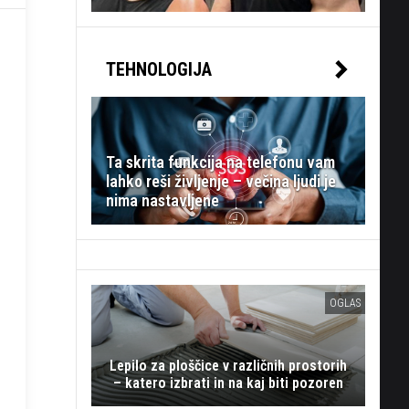
TEHNOLOGIJA
Ta skrita funkcija na telefonu vam
lahko reši življenje – večina ljudi je
nima nastavljene
OGLAS
Lepilo za ploščice v različnih prostorih
– katero izbrati in na kaj biti pozoren