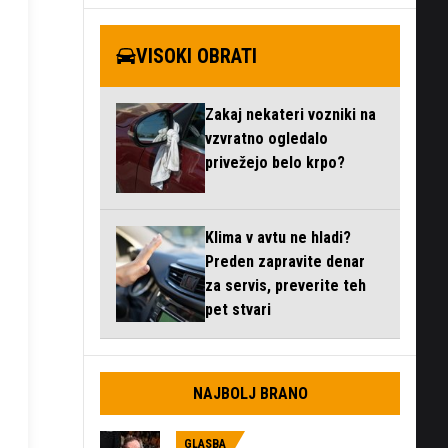
VISOKI OBRATI
Zakaj nekateri vozniki na
vzvratno ogledalo
privežejo belo krpo?
Klima v avtu ne hladi?
Preden zapravite denar
za servis, preverite teh
pet stvari
NAJBOLJ BRANO
GLASBA