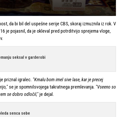
ost, da bi bil del uspešne serije CBS, skoraj izmuznila iz rok. V
6 je pojasnil, da je okleval pred potrditvijo sprejema vloge,
v.
emanju seksal v garderobi
je priznal igralec.
"Kmalu bom imel sive lase, kar je precej
ijo,"
se je spomnilsvojega takratnega premlevanja.
"Vseeno so
sem se dobro odločil,"
je dejal.
bleda senca sebe