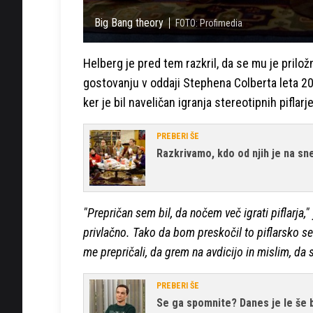
Big Bang theory
FOTO: Profimedia
Helberg je pred tem razkril, da se mu je priložn
gostovanju v oddaji Stephena Colberta leta 201
ker je bil naveličan igranja stereotipnih piflarje
PREBERI ŠE
Razkrivamo, kdo od njih je na sn
"Prepričan sem bil, da nočem več igrati piflarja,"
privlačno. Tako da bom preskočil to piflarsko ser
me prepričali, da grem na avdicijo in mislim, da 
PREBERI ŠE
Se ga spomnite? Danes je le še 