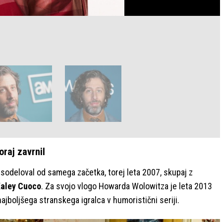
oraj zavrnil
i sodeloval od samega začetka, torej leta 2007, skupaj z
Kaley Cuoco
. Za svojo vlogo Howarda Wolowitza je leta 2013
najboljšega stranskega igralca v humoristični seriji.