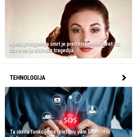
Njena prezgodnja smrt je pretresla modni svet: za
slavo se je skrivala tragedija
TEHNOLOGIJA
Ta skrita funkcija na telefonu vam lahko reši