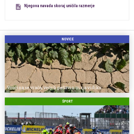
Njegova navada skoraj uničila razmerje
NOVICE
Vročina se vrača, večjih padavin ni na vidiku
ŠPORT