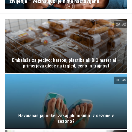
življenje – večina ljudi je nima nastavljene
OGLAS
Embalaža za pecivo: karton, plastika ali BIO material –
primerjava glede na izgled, ceno in trajnost
OGLAS
Havaianas japonke: zakaj jih nosimo iz sezone v
sezono?