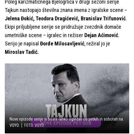
Poleg karizmatičnega Bjelogrlića v drugi sezoni serije
Tajkun nastopajo številna znana imena z igralske scene –
Jelena Đokić, Teodora Dragićević, Branislav Trifunović
.
Ekipi priljubljene serije se pridružuje zvezdnik domače
umetniške scene – igralec in režiser
Dejan Aćimović
.
Serijo je napisal
Đorđe Milosavljević
, režiral jo je
Miroslav Tadić.
Nove epizode serije si boste lahko ogledali ob petkih in sobotah na
VOYO.
FOTO: VOYO