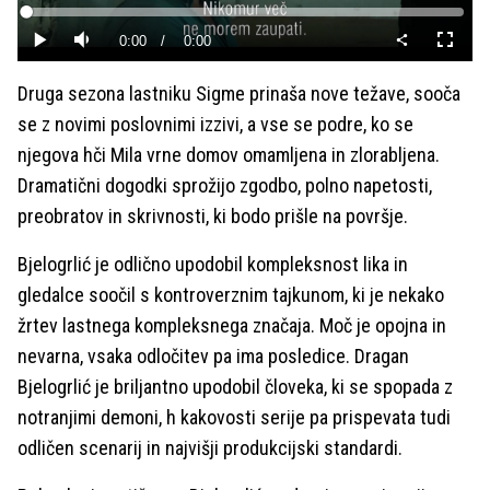
Predvajaj
Loaded
:
0%
Current
0:00
/
Duration
0:00
Predvajaj
Tiho
Celoza
način
Time
Druga sezona lastniku Sigme prinaša nove težave, sooča
se z novimi poslovnimi izzivi, a vse se podre, ko se
njegova hči Mila vrne domov omamljena in zlorabljena.
Dramatični dogodki sprožijo zgodbo, polno napetosti,
preobratov in skrivnosti, ki bodo prišle na površje.
Bjelogrlić je odlično upodobil kompleksnost lika in
gledalce soočil s kontroverznim tajkunom, ki je nekako
žrtev lastnega kompleksnega značaja. Moč je opojna in
nevarna, vsaka odločitev pa ima posledice. Dragan
Bjelogrlić je briljantno upodobil človeka, ki se spopada z
notranjimi demoni, h kakovosti serije pa prispevata tudi
odličen scenarij in najvišji produkcijski standardi.