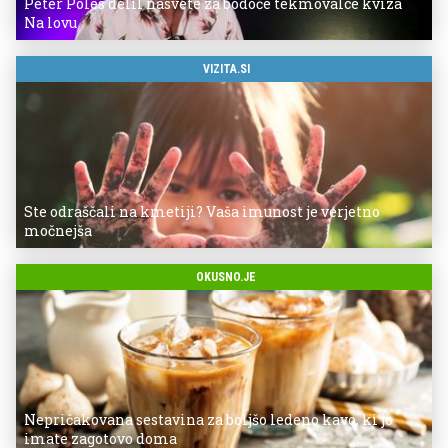
Peter Poles delil nasvete za bodoče tekmovalce kviza
Na lovu
VIZITA.SI
Ste odraščali na kmetiji? Vaša imunost je verjetno
močnejša
OKUSNO.JE
Nepričakovana sestavina za boljšo ledeno kavo, ki jo
imate zagotovo doma