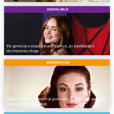
ZADOVOLJNA.SI
Vsi govorijo o oranžnolasi lepotici, ki navdušuje s
skrivnostno vlogo
MOSKISVET.COM
Njena prezgodnja smrt je pretresla modni svet: za slavo
se je skrivala tragedija