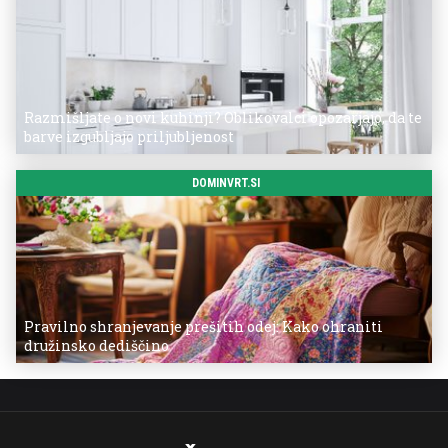
Razmišljate o novi kuhinji? Oblikovalci opozarjajo, da te
barve izgubljajo priljubljenost
DOMINVRT.SI
Pravilno shranjevanje prešitih odej: Kako ohraniti
družinsko dediščino