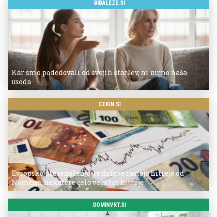
BIBALEZE.SI
Kar smo podedovali od svojih staršev, ni nujno naša
usoda
CEKIN.SI
Evropsko presenečenje: te države rastejo hitreje od
Nemčije, nekatere celo večkrat hitreje
DOMINVRT.SI