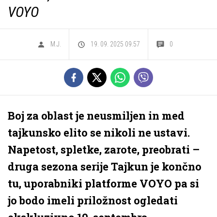
VOYO
M.J.
19. 09. 2025 09.57
0
Boj za oblast je neusmiljen in med
tajkunsko elito se nikoli ne ustavi.
Napetost, spletke, zarote, preobrati –
druga sezona serije Tajkun je končno
tu, uporabniki platforme VOYO pa si
jo bodo imeli priložnost ogledati