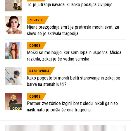
To je jutranja navada, ki lahko podaljša življenje
ZDRAVJE
Njena prezgodnja smrt je pretresla modni svet: za
slavo se je skrivala tragedija
ODNOSI
Moški se me bojijo, ker sem lepa in uspešna: Misica
razkrila, zakaj je še vedno samska
NASLOVNICA
Kako pogosto bi morali beliti stanovanje in zakaj se
barva na stenah lušči?
ODNOSI
Partner zvezdnice izginil brez sledu: nikoli ga niso
našli, nato je prišla še ena tragedija