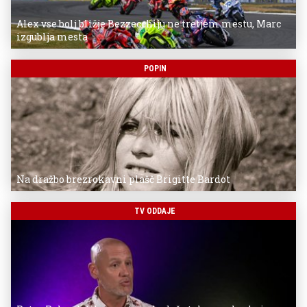
Alex vse bolj bližje Bezzecchiju ne tretjem mestu, Marc
izgublja mesta
POPIN
Na dražbo brezrokavni plašč Brigitte Bardot
TV ODDAJE