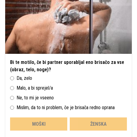
Bi te motilo, če bi partner uporabljal eno brisačo za vse
(obraz, telo, noge)?
Da, zelo
Malo, a bi sprejel/a
Ne, to mi je vseeno
Mislim, da to ni problem, če je brisača redno oprana
MOŠKI
ŽENSKA