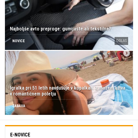
Najboljše avto preproge: gumijaste ali tekstilne?
OGLAS
NOVICE
Igralka pri 51 letih navdušuje v kopalkah: z možem uživa
v romantičnem poletju
ZABAVA
E-NOVICE