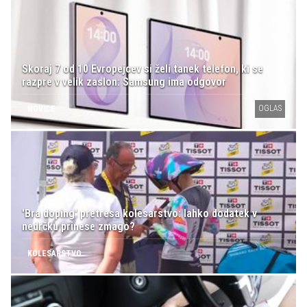
Skoraj 7 od 10 Evropejcev si želi tanek telefon, ki se
razpre v velik zaslon: Samsung ima odgovor
OGLAS
NOVICE
'Bra doping' pretresa kolesarstvo: lahko dodatek v
nedrčku prinese zmago?
KOLESARSTVO