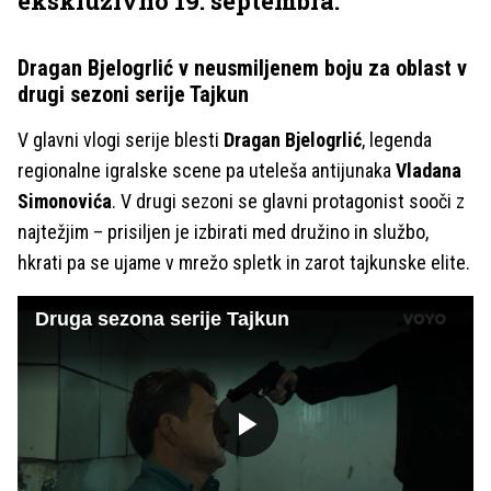
ekskluzivno 19. septembra.
Dragan Bjelogrlić v neusmiljenem boju za oblast v
drugi sezoni serije Tajkun
V glavni vlogi serije blesti
Dragan Bjelogrlić
, legenda
regionalne igralske scene pa uteleša antijunaka
Vladana
Simonovića
. V drugi sezoni se glavni protagonist sooči z
najtežjim – prisiljen je izbirati med družino in službo,
hkrati pa se ujame v mrežo spletk in zarot tajkunske elite.
Druga sezona serije Tajkun