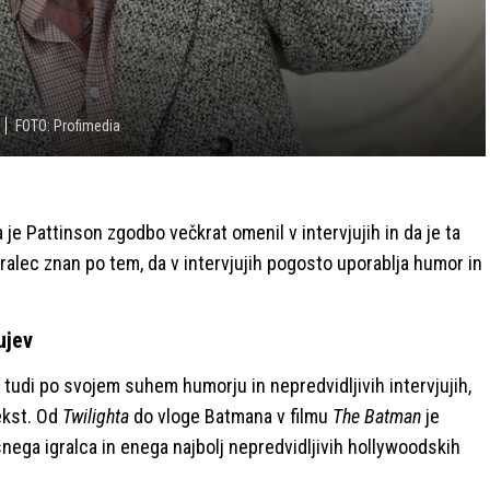
FOTO: Profimedia
a je Pattinson zgodbo večkrat omenil v intervjujih in da je ta
 igralec znan po tem, da v intervjujih pogosto uporablja humor in
ujev
n tudi po svojem suhem humorju in nepredvidljivih intervjujih,
ekst. Od
Twilighta
do vloge Batmana v filmu
The Batman
je
nega igralca in enega najbolj nepredvidljivih hollywoodskih