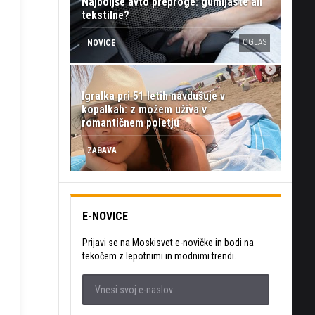
Najboljše avto preproge: gumijaste ali
tekstilne?
OGLAS
NOVICE
Igralka pri 51 letih navdušuje v
kopalkah: z možem uživa v
romantičnem poletju
ZABAVA
E-NOVICE
Prijavi se na Moskisvet e-novičke in bodi na
tekočem z lepotnimi in modnimi trendi.