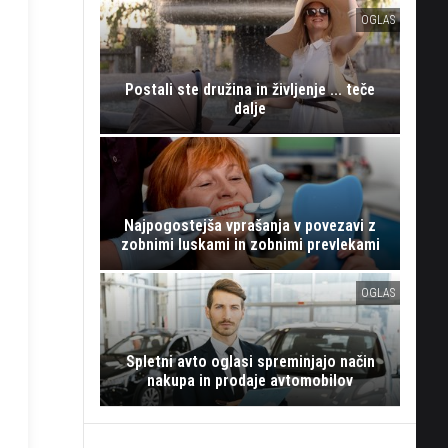
OGLAS
Postali ste družina in življenje ... teče
dalje
Najpogostejša vprašanja v povezavi z
zobnimi luskami in zobnimi prevlekami
OGLAS
Spletni avto oglasi spreminjajo način
nakupa in prodaje avtomobilov