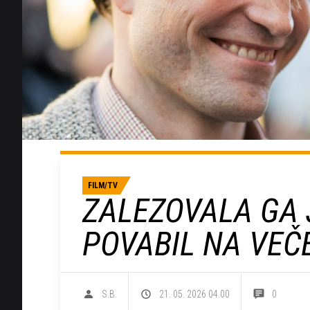
FILM/TV
ZALEZOVALA GA J
POVABIL NA VEČ
S.B.
21. 05. 2026 04.00
0