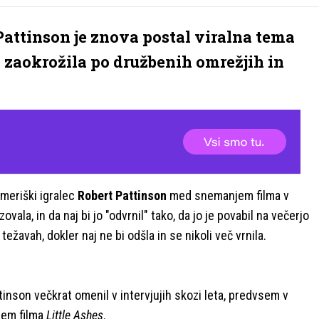
attinson je znova postal viralna tema
h zaokrožila po družbenih omrežjih in
 ameriški igralec
Robert Pattinson
med snemanjem filma v
ovala, in da naj bi jo "odvrnil" tako, da jo je povabil na večerjo
ežavah, dokler naj ne bi odšla in se nikoli več vrnila.
ttinson večkrat omenil v intervjujih skozi leta, predvsem v
jem filma
Little Ashes
.