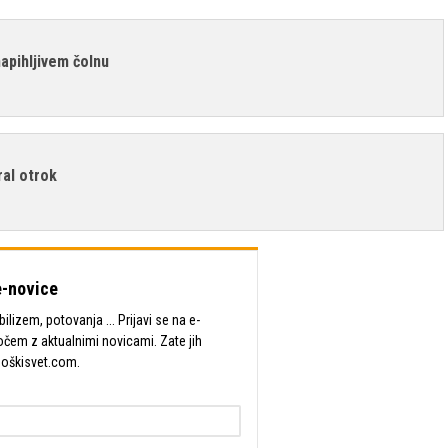
napihljivem čolnu
ral otrok
-novice
lizem, potovanja ... Prijavi se na e-
očem z aktualnimi novicami. Zate jih
Moškisvet.com.