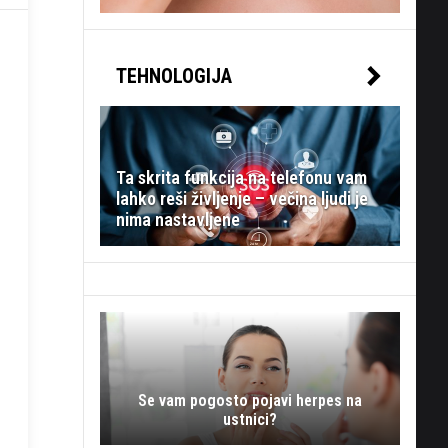
TEHNOLOGIJA
Ta skrita funkcija na telefonu vam
lahko reši življenje – večina ljudi je
nima nastavljene
Se vam pogosto pojavi herpes na
ustnici?