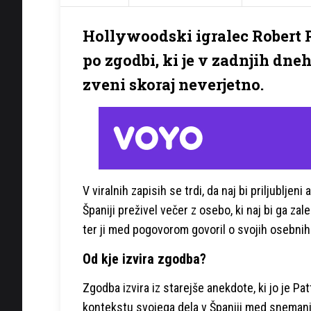
Hollywoodski igralec Robert P
po zgodbi, ki je v zadnjih dne
zveni skoraj neverjetno.
V viralnih zapisih se trdi, da naj bi priljubljeni
Španiji preživel večer z osebo, ki naj bi ga zalez
ter ji med pogovorom govoril o svojih osebnih t
Od kje izvira zgodba?
Zgodba izvira iz starejše anekdote, ki jo je Pa
kontekstu svojega dela v Španiji med sneman