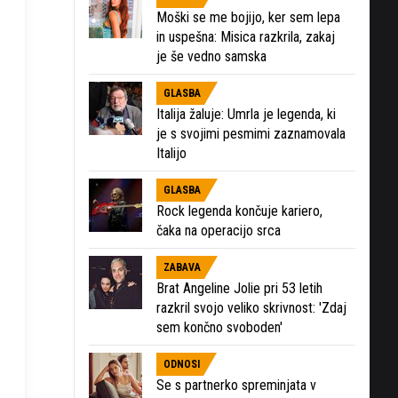
Moški se me bojijo, ker sem lepa
in uspešna: Misica razkrila, zakaj
je še vedno samska
GLASBA
Italija žaluje: Umrla je legenda, ki
je s svojimi pesmimi zaznamovala
Italijo
GLASBA
Rock legenda končuje kariero,
čaka na operacijo srca
ZABAVA
Brat Angeline Jolie pri 53 letih
razkril svojo veliko skrivnost: 'Zdaj
sem končno svoboden'
ODNOSI
Se s partnerko spreminjata v