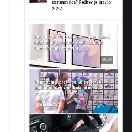
sostanovalca? Rešitev je pravilo
2-2-2
Skoraj 7 od 10 Evropejcev si želi tanek
telefon, ki se razpre v velik zaslon:
Samsung ima odgovor
OGLAS
NOVICE
'Bra doping' pretresa kolesarstvo:
lahko dodatek v nedrčku prinese
zmago?
KOLESARSTVO