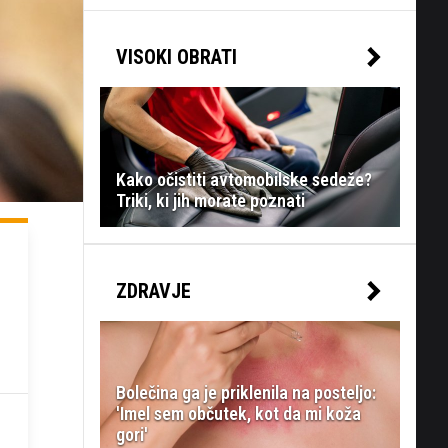
VISOKI OBRATI
Kako očistiti avtomobilske sedeže?
Triki, ki jih morate poznati
ZDRAVJE
Bolečina ga je priklenila na posteljo:
'Imel sem občutek, kot da mi koža
gori'