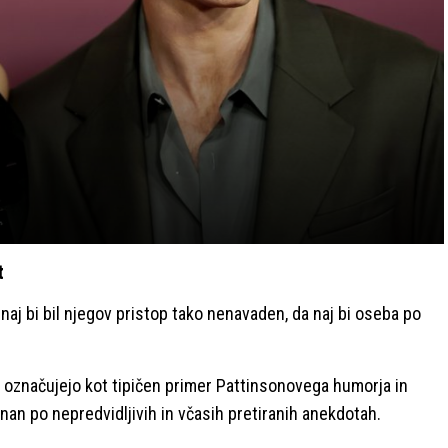
t
a naj bi bil njegov pristop tako nenavaden, da naj bi oseba po
diji označujejo kot tipičen primer Pattinsonovega humorja in
 znan po nepredvidljivih in včasih pretiranih anekdotah.