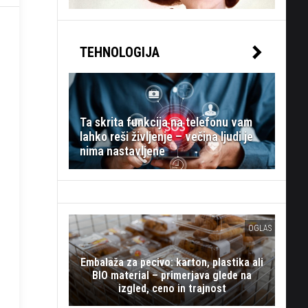
TEHNOLOGIJA
Ta skrita funkcija na telefonu vam
lahko reši življenje – večina ljudi je
nima nastavljene
OGLAS
Embalaža za pecivo: karton, plastika ali
BIO material – primerjava glede na
izgled, ceno in trajnost