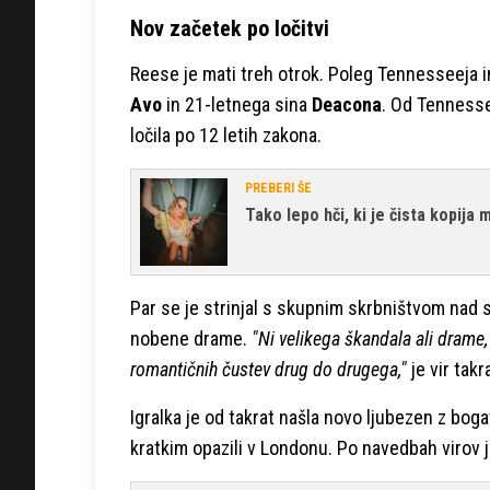
Nov začetek po ločitvi
Reese je mati treh otrok. Poleg Tennesseeja
Avo
in 21-letnega sina
Deacona
. Od Tennesse
ločila po 12 letih zakona.
PREBERI ŠE
Tako lepo hči, ki je čista kopij
Par se je strinjal s skupnim skrbništvom nad sin
nobene drame.
"Ni velikega škandala ali drame, 
romantičnih čustev drug do drugega,"
je vir tak
Igralka je od takrat našla novo ljubezen z bog
kratkim opazili v Londonu. Po navedbah virov j