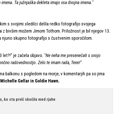
 imena. Ta južnjaška dekleta imajo vsa dvojna imena."
im s svojimi sledilci delila redko fotografijo svojega
ma z bivšim možem Jimom Tothom. Priložnost je bil njegov 13.
ila njuno skupno fotografijo s čustvenim sporočilom.
 let?!" je začela objavo.
"Ne neha me presenečati s svojo
ončno radovednostjo. Zelo te imam rada, Tenn!"
 na balkonu s pogledom na morje, v komentarjih pa so jima
Michelle Gellar in Goldie Hawn.
lo, ko sta prvič skočila med rjuhe