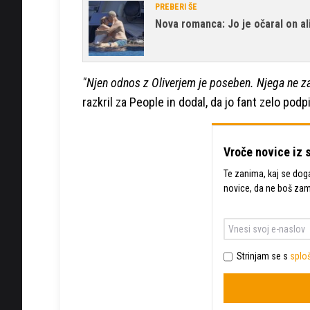
PREBERI ŠE
Nova romanca: Jo je očaral on ali
"Njen odnos z Oliverjem je poseben. Njega ne zan
razkril za People in dodal, da jo fant zelo podpi
Vroče novice iz 
Te zanima, kaj se dogaj
novice, da ne boš za
Strinjam se s
sploš