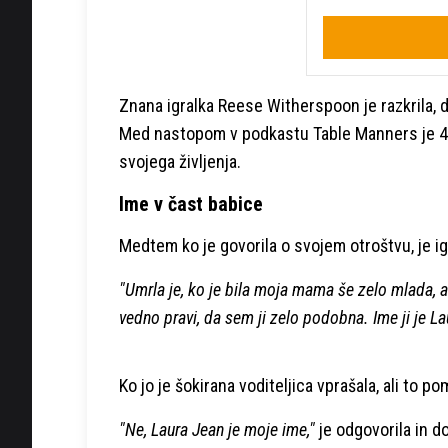
Znana igralka Reese Witherspoon je razkrila, d
Med nastopom v podkastu Table Manners je 49-
svojega življenja.
Ime v čast babice
Medtem ko je govorila o svojem otroštvu, je igr
"Umrla je, ko je bila moja mama še zelo mlada, a
vedno pravi, da sem ji zelo podobna. Ime ji je L
Ko jo je šokirana voditeljica vprašala, ali to po
"Ne, Laura Jean je moje ime,"
je odgovorila in d