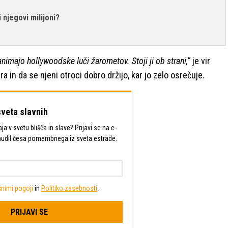
 njegovi milijoni?
imajo hollywoodske luči žarometov. Stoji ji ob strani,"
je vir
ra in da se njeni otroci dobro držijo, kar jo zelo osrečuje.
sveta slavnih
a v svetu blišča in slave? Prijavi se na e-
mudil česa pomembnega iz sveta estrade.
nimi pogoji
in
Politiko zasebnosti
.
PRIJAVI SE