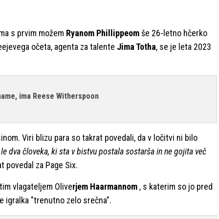
 ima s prvim možem
Ryanom Phillippeom
še 26-letno hčerko
ejevega očeta, agenta za talente
Jima Totha
, se je leta 2023
a mame, ima Reese Witherspoon
om. Viri blizu para so takrat povedali, da v ločitvi ni bilo
le dva človeka, ki sta v bistvu postala sostarša in ne gojita več
rat povedal za Page Six.
atim vlagateljem Olive
rjem Haarmannom
, s katerim so jo pred
e igralka "trenutno zelo srečna".