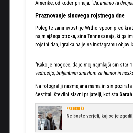
Amerike, od koder prihaja.
"Ja, imamo ta dvojna
Praznovanje sinovega rojstnega dne
Poleg te zanimivosti je Witherspoon pred kratk
najmlajšega otroka, sina Tennesseeja, ki ga i
rojstni dan, igralka pa je na Instagramu objav
"Kako je mogoče, da je moj najmlajši sin star 13
vedrostjo, briljantnim smislom za humor in nesk
Na fotografiji nasmejana mama in sin pozirata
čestitali številni slavni prijatelji, kot sta
Sarah 
PREBERI ŠE
Ne boste verjeli, kaj se je zgodi