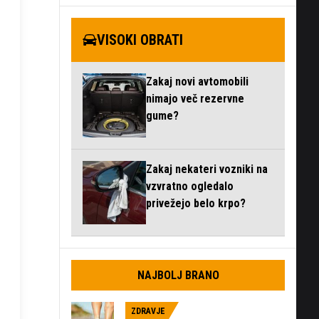
VISOKI OBRATI
Zakaj novi avtomobili
nimajo več rezervne
gume?
Zakaj nekateri vozniki na
vzvratno ogledalo
privežejo belo krpo?
NAJBOLJ BRANO
ZDRAVJE