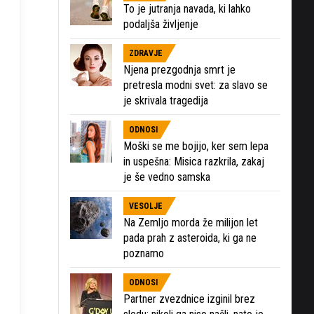
To je jutranja navada, ki lahko
podaljša življenje
ZDRAVJE
Njena prezgodnja smrt je
pretresla modni svet: za slavo se
je skrivala tragedija
ODNOSI
Moški se me bojijo, ker sem lepa
in uspešna: Misica razkrila, zakaj
je še vedno samska
VESOLJE
Na Zemljo morda že milijon let
pada prah z asteroida, ki ga ne
poznamo
ODNOSI
Partner zvezdnice izginil brez