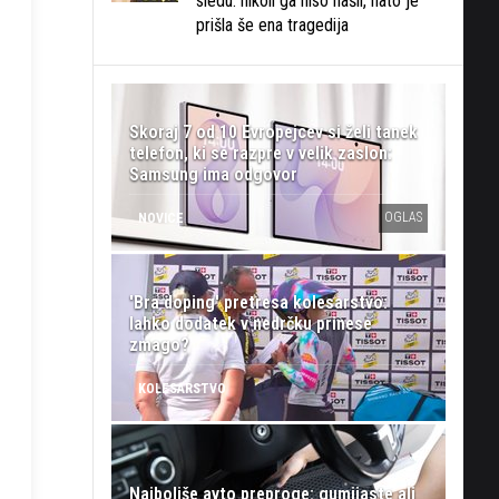
sledu: nikoli ga niso našli, nato je
prišla še ena tragedija
Skoraj 7 od 10 Evropejcev si želi tanek
telefon, ki se razpre v velik zaslon:
Samsung ima odgovor
OGLAS
NOVICE
'Bra doping' pretresa kolesarstvo:
lahko dodatek v nedrčku prinese
zmago?
KOLESARSTVO
Najboljše avto preproge: gumijaste ali