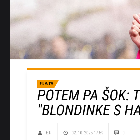
FILM/TV
POTEM PA ŠOK: T
"BLONDINKE S H
E.R.
02. 10. 2025 17.59
0