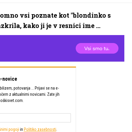
dvomno vsi poznate kot "blondinko s
krila, kako ji je v resnici ime ...
-novice
lizem, potovanja ... Prijavi se na e-
očem z aktualnimi novicami. Zate jih
Moškisvet.com.
nimi pogoji
in
Politiko zasebnosti
.