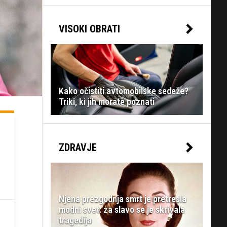
VISOKI OBRATI
Kako očistiti avtomobilske sedeže?
Triki, ki jih morate poznati
ZDRAVJE
Njena prezgodnja smrt je pretresla
modni svet: za slavo se je skrivala
tragedija