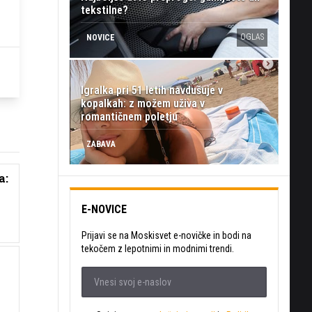
tekstilne?
OGLAS
NOVICE
Igralka pri 51 letih navdušuje v
kopalkah: z možem uživa v
romantičnem poletju
ZABAVA
a:
E-NOVICE
Prijavi se na Moskisvet e-novičke in bodi na
tekočem z lepotnimi in modnimi trendi.