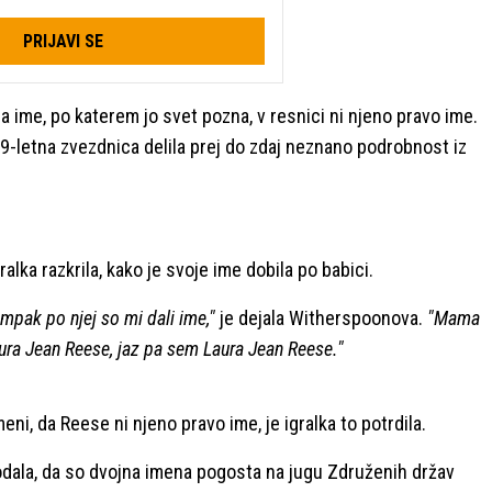
PRIJAVI SE
a ime, po katerem jo svet pozna, v resnici ni njeno pravo ime.
letna zvezdnica delila prej do zdaj neznano podrobnost iz
alka razkrila, kako je svoje ime dobila po babici.
mpak po njej so mi dali ime,"
je dejala Witherspoonova.
"Mama
aura Jean Reese, jaz pa sem Laura Jean Reese."
meni, da Reese ni njeno pravo ime, je igralka to potrdila.
odala, da so dvojna imena pogosta na jugu Združenih držav