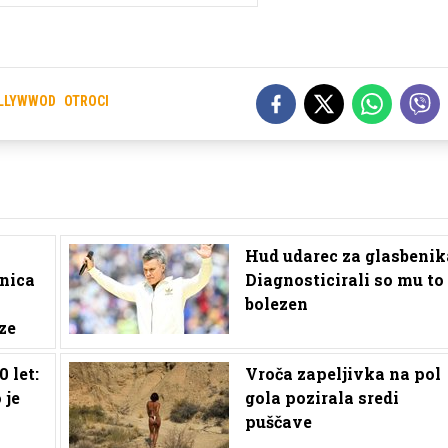
LLYWWOD
OTROCI
Hud udarec za glasbenik
nica
Diagnosticirali so mu to
bolezen
ze
0 let:
Vroča zapeljivka na pol
 je
gola pozirala sredi
puščave