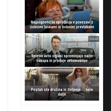
Najpogostejša vprašanja v povezavi z
zobnimi luskami in zobnimi prevlekami
OGLAS
Spletni avto oglasi spreminjajo način
nakupa in prodaje avtomobilov
OGLAS
Postali ste družina in življenje ... teče
dalje