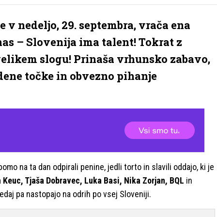
 v nedeljo, 29. septembra, vrača ena
 nas – Slovenija ima talent! Tokrat z
 velikem slogu! Prinaša vrhunsko zabavo,
idene točke in obvezno pihanje
o na ta dan odpirali penine, jedli torto in slavili oddajo, ki je
 Keuc, Tjaša Dobravec, Luka Basi, Nika Zorjan, BQL
in
sedaj pa nastopajo na odrih po vsej Sloveniji.