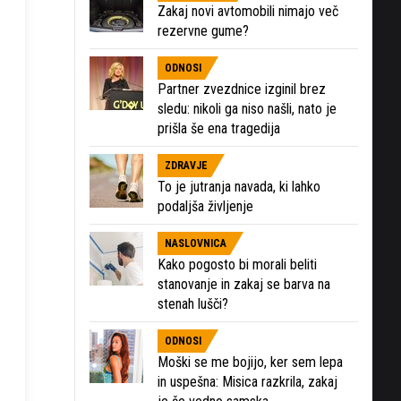
Zakaj novi avtomobili nimajo več
rezervne gume?
ODNOSI
Partner zvezdnice izginil brez
sledu: nikoli ga niso našli, nato je
prišla še ena tragedija
ZDRAVJE
To je jutranja navada, ki lahko
podaljša življenje
NASLOVNICA
Kako pogosto bi morali beliti
stanovanje in zakaj se barva na
stenah lušči?
ODNOSI
Moški se me bojijo, ker sem lepa
in uspešna: Misica razkrila, zakaj