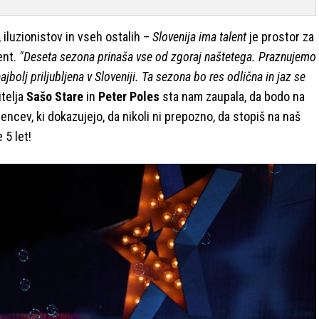
iluzionistov in vseh ostalih –
Slovenija ima talent
je prostor za
ent.
"Deseta sezona prinaša vse od zgoraj naštetega. Praznujemo
jbolj priljubljena v Sloveniji. Ta sezona bo res odlična in jaz se
itelja
Sašo Stare
in
Peter Poles
sta nam zaupala, da bodo na
encev, ki dokazujejo, da nikoli ni prepozno, da stopiš na naš
 5 let!