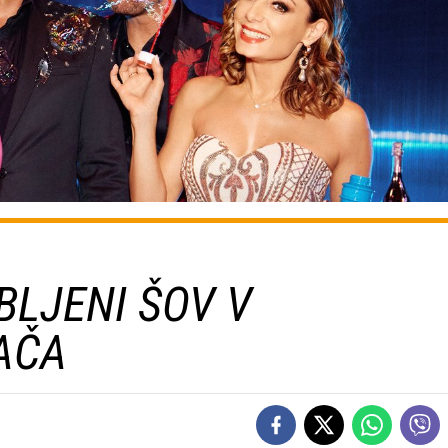
BLJENI ŠOV V
RAČA