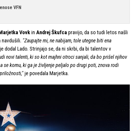
prenose VFN
 Marjetka Vovk
in
Andrej Škufca
pravijo, da so tudi letos našli
 navdušili.
"Zaupajte mi, ne nabijam, tole utegne biti ena
je dodal Lado. Strinjajo se, da ni skrbi, da bi talentov v
di novi talenti, ki so kot majhni otroci sanjali, da bo prišel njihov
a se komu, ki ga je življenje peljalo po drugi poti, znova rodi
priložnosti,"
je povedala Marjetka.