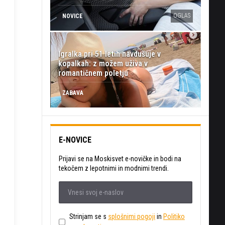
OGLAS
NOVICE
Igralka pri 51 letih navdušuje v
kopalkah: z možem uživa v
romantičnem poletju
ZABAVA
E-NOVICE
Prijavi se na Moskisvet e-novičke in bodi na
tekočem z lepotnimi in modnimi trendi.
Strinjam se s
splošnimi pogoji
in
Politiko