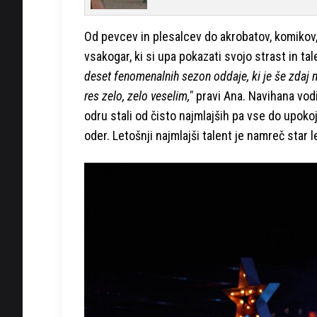
Od pevcev in plesalcev do akrobatov, komikov, 
vsakogar, ki si upa pokazati svojo strast in tal
deset fenomenalnih sezon oddaje, ki je še zdaj na
res zelo, zelo veselim,"
pravi Ana. Navihana vod
odru stali od čisto najmlajših pa vse do upokoj
oder. Letošnji najmlajši talent je namreč star le