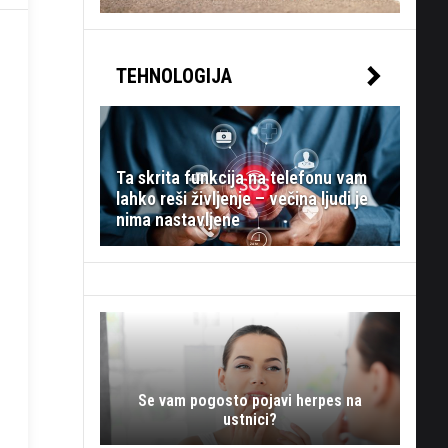
TEHNOLOGIJA
Ta skrita funkcija na telefonu vam
lahko reši življenje – večina ljudi je
nima nastavljene
Se vam pogosto pojavi herpes na
ustnici?