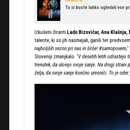
PREBERI ŠE
Tu si boste lahko ogledali vse 
Izkušeni žiranti
Lado Bizovičar, Ana Klašnja,
talente, ki so jih nasmejali, ganili ter predvsem
najboljših sezon pri nas in širše! #samopovem,"
Sloveniji zmanjkalo.
"V desetih letih odrastejo tu
trenutek, da ulovijo svoje sanje. Na drugi strani p
želja, da svoje sanje končno uresniči. To je oder 