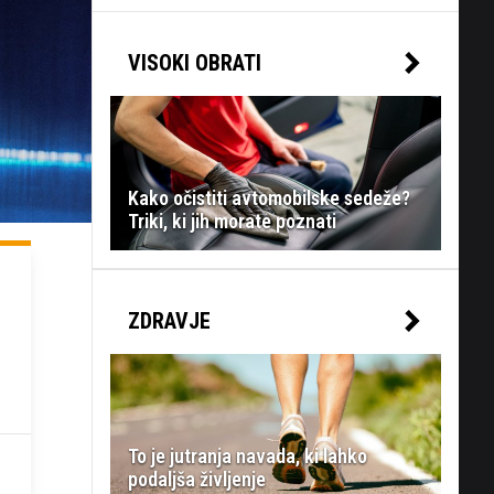
VISOKI OBRATI
Kako očistiti avtomobilske sedeže?
Triki, ki jih morate poznati
ZDRAVJE
To je jutranja navada, ki lahko
podaljša življenje