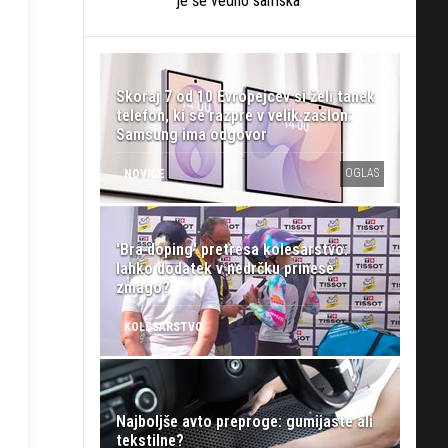
je še vedno samska
Skoraj 7 od 10 Evropejcev si želi tanek
telefon, ki se razpre v velik zaslon:
Samsung ima odgovor
OGLAS
NOVICE
'Bra doping' pretresa kolesarstvo:
lahko dodatek v nedrčku prinese
zmago?
KOLESARSTVO
Najboljše avto preproge: gumijaste ali
tekstilne?