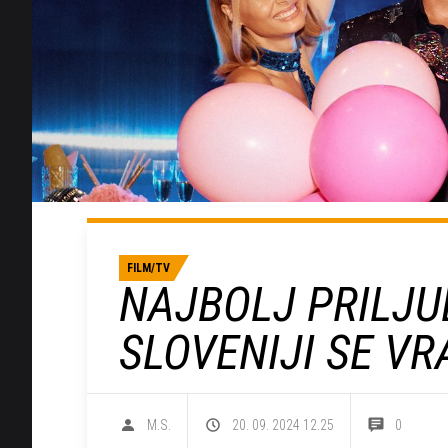
FILM/TV
NAJBOLJ PRILJU
SLOVENIJI SE V
M.S.
20. 09. 2024 12.25
0