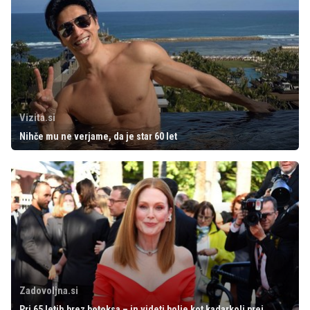
Vizita.si
Nihče mu ne verjame, da je star 60 let
Zadovoljna.si
Pri 65 letih brez botoksa – in videti bolje kot kadarkoli prej