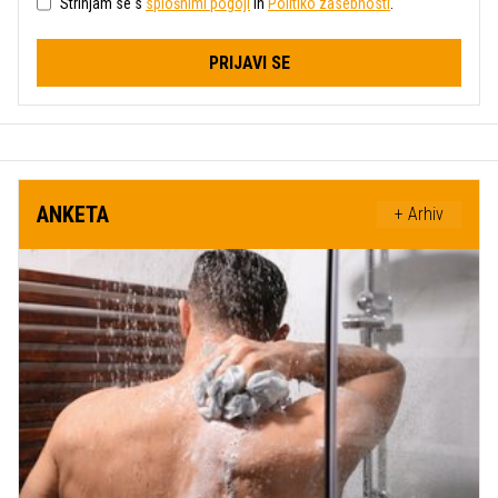
Strinjam se s
splošnimi pogoji
in
Politiko zasebnosti
.
PRIJAVI SE
ANKETA
+ Arhiv