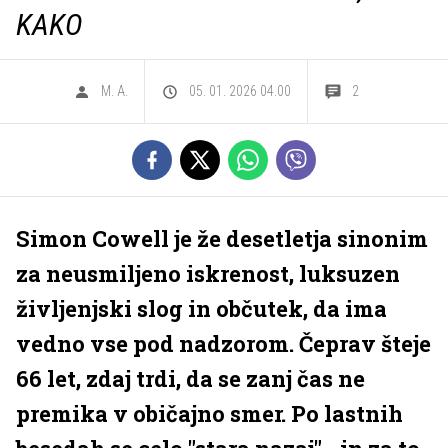
KAKO
M. A.
05. 01. 2026 04.00
2
Simon Cowell je že desetletja sinonim
za neusmiljeno iskrenost, luksuzen
življenjski slog in občutek, da ima
vedno vse pod nadzorom. Čeprav šteje
66 let, zdaj trdi, da se zanj čas ne
premika v običajno smer. Po lastnih