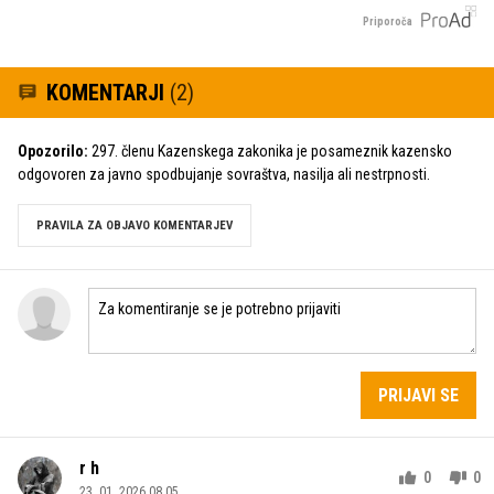
Priporoča
KOMENTARJI
(2)
Opozorilo:
297. členu Kazenskega zakonika je posameznik kazensko
odgovoren za javno spodbujanje sovraštva, nasilja ali nestrpnosti.
PRAVILA ZA OBJAVO KOMENTARJEV
PRIJAVI SE
r h
0
0
23. 01. 2026 08.05