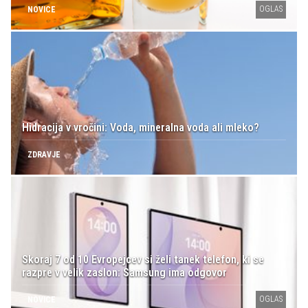
OGLAS
NOVICE
Hidracija v vročini: Voda, mineralna voda ali mleko?
ZDRAVJE
Skoraj 7 od 10 Evropejcev si želi tanek telefon, ki se
razpre v velik zaslon: Samsung ima odgovor
OGLAS
NOVICE