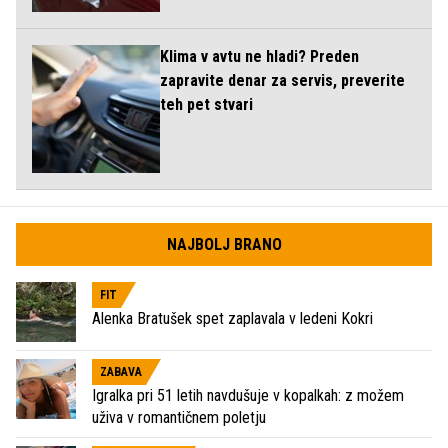
Klima v avtu ne hladi? Preden
zapravite denar za servis, preverite
teh pet stvari
NAJBOLJ BRANO
FIT
Alenka Bratušek spet zaplavala v ledeni Kokri
ZABAVA
Igralka pri 51 letih navdušuje v kopalkah: z možem
uživa v romantičnem poletju