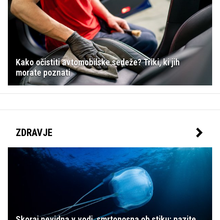
Kako očistiti avtomobilske sedeže? Triki, ki jih
morate poznati
ZDRAVJE
Skoraj nevidna v vodi, smrtonosna ob stiku: pazite