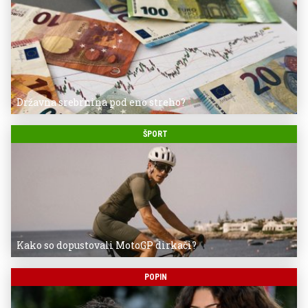
Državna srebrnina pod eno streho?
ŠPORT
Kako so dopustovali MotoGP dirkači?
POPIN