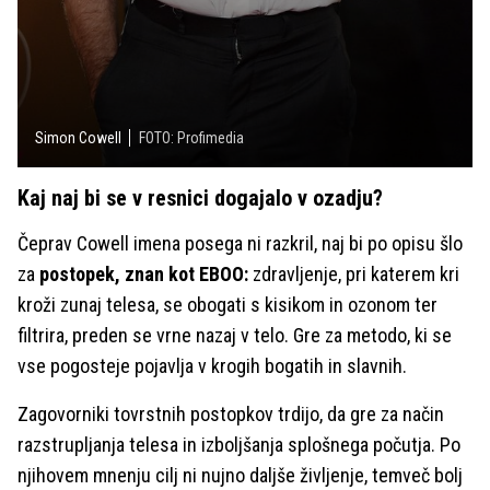
Simon Cowell
FOTO: Profimedia
Kaj naj bi se v resnici dogajalo v ozadju?
Čeprav Cowell imena posega ni razkril, naj bi po opisu šlo
za
postopek, znan kot EBOO:
zdravljenje, pri katerem kri
kroži zunaj telesa, se obogati s kisikom in ozonom ter
filtrira, preden se vrne nazaj v telo. Gre za metodo, ki se
vse pogosteje pojavlja v krogih bogatih in slavnih.
Zagovorniki tovrstnih postopkov trdijo, da gre za način
razstrupljanja telesa in izboljšanja splošnega počutja. Po
njihovem mnenju cilj ni nujno daljše življenje, temveč bolj