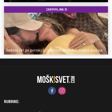
ZADOVOLJNA.SI
Sedem let po poroki je ljubezen še vedno enako močna
RUBRIKE: