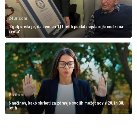
24ur.com
'Zgolj sreča je, da sem pri 111 letih postal najstarejši moški na
svetu'
Vizita.si
6 načinov, kako skrbeti za zdravje svojih možganov v 20. in 30.
letih