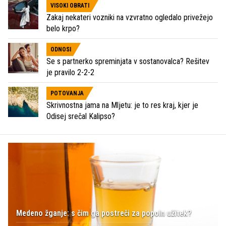
VISOKI OBRATI
Zakaj nekateri vozniki na vzvratno ogledalo privežejo
belo krpo?
ODNOSI
Se s partnerko spreminjata v sostanovalca? Rešitev
je pravilo 2-2-2
POTOVANJA
Skrivnostna jama na Mljetu: je to res kraj, kjer je
Odisej srečal Kalipso?
Medeno žganje: s čim ga postreči za popoln užitek?