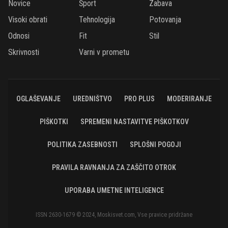
Novice
Šport
Zabava
Visoki obrati
Tehnologija
Potovanja
Odnosi
Fit
Stil
Skrivnosti
Varni v prometu
OGLAŠEVANJE
UREDNIŠTVO
PRO PLUS
MODERIRANJE
PIŠKOTKI
SPREMENI NASTAVITVE PIŠKOTKOV
POLITIKA ZASEBNOSTI
SPLOŠNI POGOJI
PRAVILA RAVNANJA ZA ZAŠČITO OTROK
UPORABA UMETNE INTELIGENCE
ISSN 2630-1679 © 2024, Moskisvet.com, Vse pravice pridržane