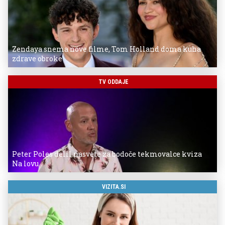
Zendaya snema nove filme, Tom Holland doma kuha
zdrave obroke
TV ODDAJE
Peter Poles delil nasvete za bodoče tekmovalce kviza
Na lovu
VIZITA.SI