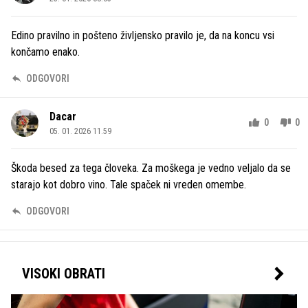
Edino pravilno in pošteno življensko pravilo je, da na koncu vsi
končamo enako.
ODGOVORI
Dacar
0
0
05. 01. 2026 11.59
Škoda besed za tega človeka. Za moškega je vedno veljalo da se
starajo kot dobro vino. Tale spaček ni vreden omembe.
ODGOVORI
VISOKI OBRATI