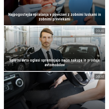
Najpogostejša vprašanja v povezavi z zobnimi luskami in
zobnimi prevlekami
OGLAS
Spletni avto oglasi spreminjajo način nakupa in prodaje
avtomobilov
OGLAS