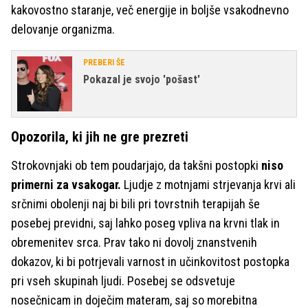
kakovostno staranje, več energije in boljše vsakodnevno
delovanje organizma.
PREBERI ŠE
Pokazal je svojo 'pošast'
Opozorila, ki jih ne gre prezreti
Strokovnjaki ob tem poudarjajo, da takšni postopki
niso
primerni za vsakogar.
Ljudje z motnjami strjevanja krvi ali
srčnimi obolenji naj bi bili pri tovrstnih terapijah še
posebej previdni, saj lahko poseg vpliva na krvni tlak in
obremenitev srca. Prav tako ni dovolj znanstvenih
dokazov, ki bi potrjevali varnost in učinkovitost postopka
pri vseh skupinah ljudi. Posebej se odsvetuje
nosečnicam in doječim materam, saj so morebitna