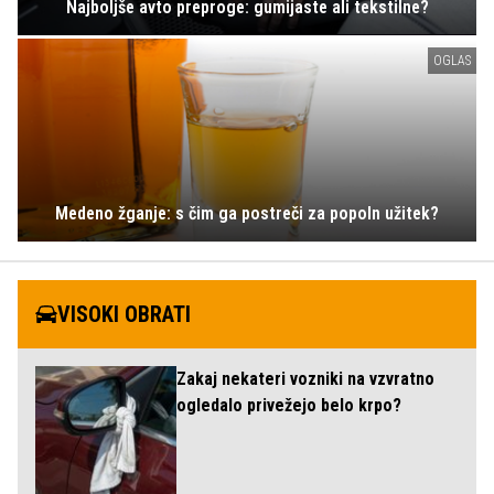
Najboljše avto preproge: gumijaste ali tekstilne?
OGLAS
Medeno žganje: s čim ga postreči za popoln užitek?
VISOKI OBRATI
Zakaj nekateri vozniki na vzvratno
ogledalo privežejo belo krpo?