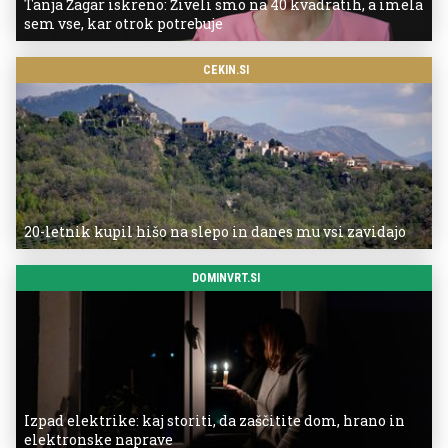
Tanja Žagar iskreno: Živeli smo na 40 kvadratih, a imela
sem vse, kar otrok potrebuje
CEKIN.SI
20-letnik kupil hišo na slepo in danes mu vsi zavidajo
DOMINVRT.SI
Izpad elektrike: kaj storiti, da zaščitite dom, hrano in
elektronske naprave