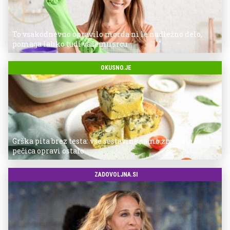
To vsakodnevno opravilo morda ni le nadležno delo,
pomaga lahko tudi vašemu srcu
OKUSNO.JE
Grška pita brez testa: vse sestavine samo zmešate in
pečica opravi ostalo
ZADOVOLJNA.SI