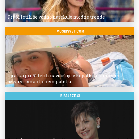
Pri 61 letih še vedno narekuje modne trende
MOSKISVET.COM
Igralka pri 51 letih navdušuje v kopalkah: z možem
uživa v romantičnem poletju
BIBALEZE.SI