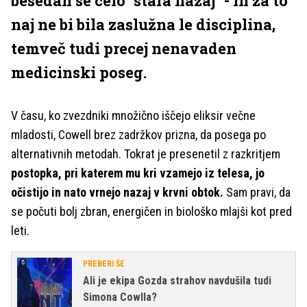
besedah se celo "stara nazaj" - in za to
naj ne bi bila zaslužna le disciplina,
temveč tudi precej nenavaden
medicinski poseg.
V času, ko zvezdniki množično iščejo eliksir večne
mladosti, Cowell brez zadržkov prizna, da posega po
alternativnih metodah. Tokrat je presenetil z razkritjem
postopka, pri katerem mu kri vzamejo iz telesa, jo
očistijo in nato vrnejo nazaj v krvni obtok.
Sam pravi, da
se počuti bolj zbran, energičen in biološko mlajši kot pred
leti.
PREBERI ŠE
Ali je ekipa Gozda strahov navdušila tudi
Simona Cowlla?