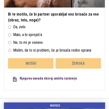
Bi te motilo, če bi partner uporabljal eno brisačo za vse
(obraz, telo, noge)?
Da, zelo
Malo, a bi sprejel/a
Ne, to mi je vseeno
Mislim, da to ni problem, če je brisača redno oprana
MOŠKI
ŽENSKA
Njegova navada skoraj uničila razmerje
NOVICE