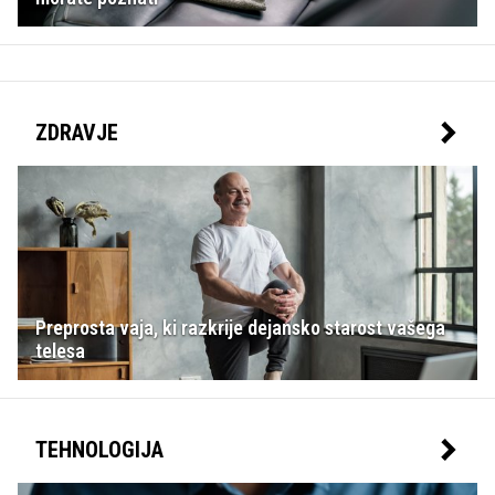
ZDRAVJE
Preprosta vaja, ki razkrije dejansko starost vašega
telesa
TEHNOLOGIJA