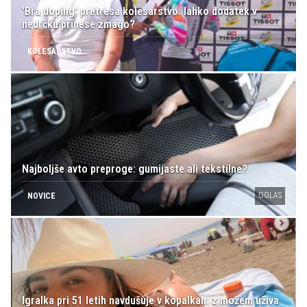
'Bra doping' pretresa kolesarstvo: lahko dodatek v
nedrčku prinese zmago?
KOLESARSTVO
Najboljše avto preproge: gumijaste ali tekstilne?
OGLAS
NOVICE
Igralka pri 51 letih navdušuje v kopalkah: z možem uživa