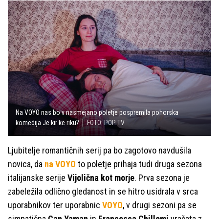
Na VOYO nas bo v nasmejano poletje pospremila pohorska
komedija Je kir ke riku?
FOTO: POP TV
Ljubitelje romantičnih serij pa bo zagotovo navdušila
novica, da
na VOYO
to poletje prihaja tudi druga sezona
italijanske serije
Vijolična kot morje
. Prva sezona je
zabeležila odlično gledanost in se hitro usidrala v srca
uporabnikov ter uporabnic
VOYO
, v drugi sezoni pa se
simpatična
Can Yaman
in
Francesca Chillemi
vračata z