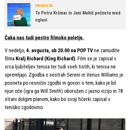
PREBERI ŠE
To Petra Krčmar in Jani Muhič počneta med
oglasi
Čaka nas tudi pestro filmsko poletje.
V nedeljo,
4. avgusta, ob 20.00 na POP TV
ne zamudite
filma
Kralj Richard (King Richard)
. Film se je zapisal v
srca ljubiteljev tenisa ter tudi vseh tistih, ki tenisa ne
spremljajo. Zgodba o sestrah Sereni in Venus Williams je
posneta po resnični zgodbi in govori o tem, kako je bil
njun oče (igra ga Will Smith) oborožen z jasno vizijo in 78
strani dolgim planom, kako bo svoji hčerki zapisal v
teniško zgodovino.