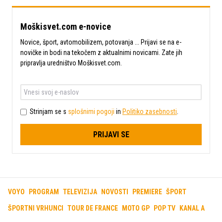
Moškisvet.com e-novice
Novice, šport, avtomobilizem, potovanja ... Prijavi se na e-
novičke in bodi na tekočem z aktualnimi novicami. Zate jih
pripravlja uredništvo Moškisvet.com.
Strinjam se s
splošnimi pogoji
in
Politiko zasebnosti
.
PRIJAVI SE
VOYO
PROGRAM
TELEVIZIJA
NOVOSTI
PREMIERE
ŠPORT
ŠPORTNI VRHUNCI
TOUR DE FRANCE
MOTO GP
POP TV
KANAL A