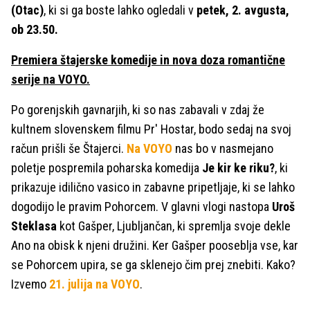
(Otac)
, ki si ga boste lahko ogledali v
petek, 2. avgusta,
ob 23.50.
Premiera štajerske komedije in nova doza romantične
serije na VOYO.
Po gorenjskih gavnarjih, ki so nas zabavali v zdaj že
kultnem slovenskem filmu Pr' Hostar, bodo sedaj na svoj
račun prišli še Štajerci.
Na VOYO
nas bo v nasmejano
poletje pospremila poharska komedija
Je kir ke riku?
, ki
prikazuje idilično vasico in zabavne pripetljaje, ki se lahko
dogodijo le pravim Pohorcem. V glavni vlogi nastopa
Uroš
Steklasa
kot Gašper, Ljubljančan, ki spremlja svoje dekle
Ano na obisk k njeni družini. Ker Gašper pooseblja vse, kar
se Pohorcem upira, se ga sklenejo čim prej znebiti. Kako?
Izvemo
21. julija na VOYO
.