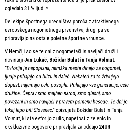
ogledalo 31 % ljudi.*
Del ekipe športnega uredništva poroča z atraktivnega
evropskega nogometnega prvenstva, drugi pa se
pripravljajo na ostale poletne športne vrhunce.
V Nemčiji so se te dni z nogometaši in navijači družili
novinarji
Jan Lukač, Božidar Bulat in Tanja Volmut
.
"Evforija je nepopisna, nemška mesta dihajo za nogomet,
ljudje prihajajo od blizu in daleč. Nekateri za to žrtvujejo
dopust, najemajo celo posojila. Prihajajo vse generacije, cele
družine. Čeprav smo majhen narod, smo glasni, smo
povezani in smo navijači v pravem pomenu besede. Te dni je
tukaj lepo biti Slovenec,"
opisujeta Božidar Bulat in Tanja
Volmut, ki sta evforijo z ulic, napetost z zelenic in
ekskluzivne pogovore pripravljala za oddajo
24UR
.