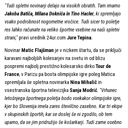
"Tudi spletni novinarji delajo na visokih obratih. Tam imamo
Jakoba Batiča, Milana Doknića in Tino Hacler
, ki spremljajo
vsako podrobnost nogometne vročice. Tudi sicer to poletje
res lahko računate na veliko športne vsebine na naši spletni
strani,"
pravi urednik 24ur.com
Jure Tepina
.
Novinar
Matic Flajšman
je v nizkem štartu, da se priključi
karavani najboljših kolesarjev na svetu in od blizu
pospremi najbolj prestižno kolesarsko dirko
Tour de
France
, v Parizu pa bosta olimpijske igre poleg Matica
spremljala še spletna novinarka
Nina Mihalič
in
vsestranska športna televizijka
Sanja Modrić
.
"Vrhunec
letošnjega športnega poletja bodo vsekakor olimpijske igre,
kjer bo Slovenija imela zares številčno zasebno. Kar tri ekipe
v skupinskih športih, kar se doslej še ni zgodilo, ob tem
upamo, da se jim pridružijo še košarkarji. Tudi zame osebno