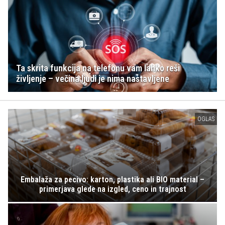
Ta skrita funkcija na telefonu vam lahko reši
življenje – večina ljudi je nima nastavljene
OGLAS
Embalaža za pecivo: karton, plastika ali BIO material –
primerjava glede na izgled, ceno in trajnost