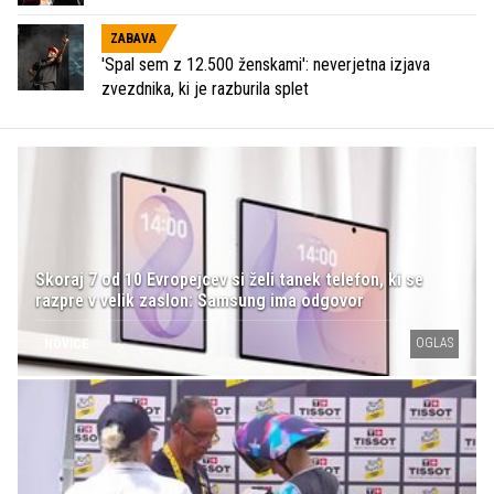
ZABAVA
'Spal sem z 12.500 ženskami': neverjetna izjava
zvezdnika, ki je razburila splet
Skoraj 7 od 10 Evropejcev si želi tanek telefon, ki se
razpre v velik zaslon: Samsung ima odgovor
OGLAS
NOVICE