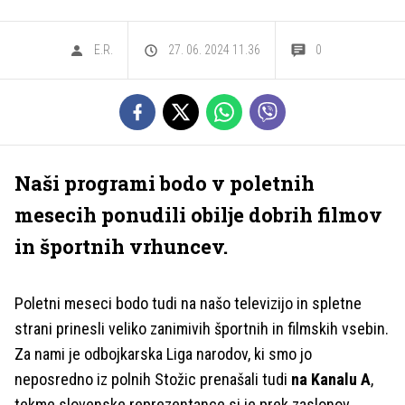
E.R.
27. 06. 2024 11.36
0
Naši programi bodo v poletnih
mesecih ponudili obilje dobrih filmov
in športnih vrhuncev.
Poletni meseci bodo tudi na našo televizijo in spletne
strani prinesli veliko zanimivih športnih in filmskih vsebin.
Za nami je odbojkarska Liga narodov, ki smo jo
neposredno iz polnih Stožic prenašali tudi
na Kanalu A
,
tekme slovenske reprezentance si je prek zaslonov