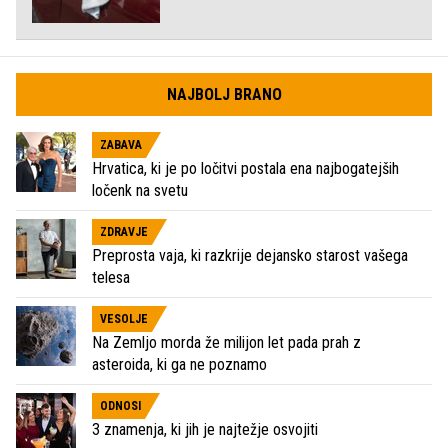
NAJBOLJ BRANO
ZABAVA
Hrvatica, ki je po ločitvi postala ena najbogatejših
ločenk na svetu
ZDRAVJE
Preprosta vaja, ki razkrije dejansko starost vašega
telesa
VESOLJE
Na Zemljo morda že milijon let pada prah z
asteroida, ki ga ne poznamo
ODNOSI
3 znamenja, ki jih je najtežje osvojiti