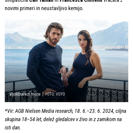
novimi primeri in neustavljivo kemijo.
Vijolična kot morje
FOTO: VOYO
*Vir: AGB Nielsen Media research, 18. 6.
–
23. 6. 2024, ciljna
skupina 18
–
54 let, delež gledalcev v živo in z zamikom na
isti dan.