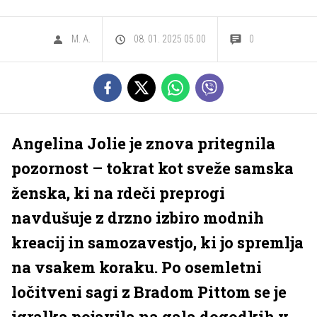
M. A.
08. 01. 2025 05.00
0
Angelina Jolie je znova pritegnila
pozornost – tokrat kot sveže samska
ženska, ki na rdeči preprogi
navdušuje z drzno izbiro modnih
kreacij in samozavestjo, ki jo spremlja
na vsakem koraku. Po osemletni
ločitveni sagi z Bradom Pittom se je
igralka pojavila na gala dogodkih v