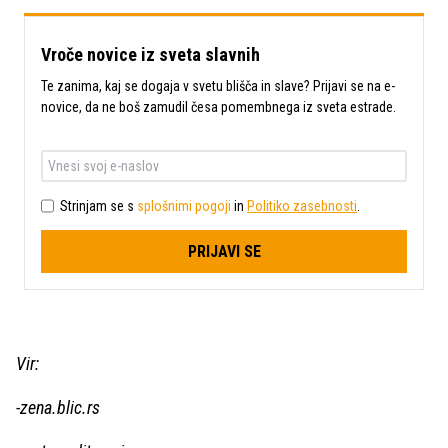
Vroče novice iz sveta slavnih
Te zanima, kaj se dogaja v svetu blišča in slave? Prijavi se na e-
novice, da ne boš zamudil česa pomembnega iz sveta estrade.
Strinjam se s
splošnimi pogoji
in
Politiko zasebnosti
.
PRIJAVI SE
Vir:
-zena.blic.rs