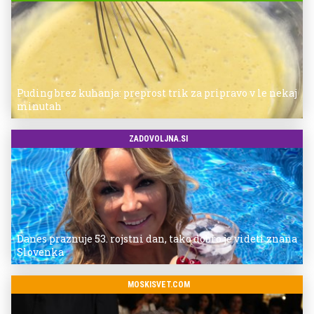
Puding brez kuhanja: preprost trik za pripravo v le nekaj
minutah
ZADOVOLJNA.SI
Danes praznuje 53. rojstni dan, tako dobro je videti znana
Slovenka
MOSKISVET.COM