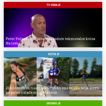
TV ODDAJE
Peter Poles delil nasvete za bodoče tekmovalce kviza
Na lovu
VIZITA.SI
21 kilometrov, tisoče odločitev in ena velika želja: živeti
na polno s sladkorno boleznijo
OKUSNO.JE