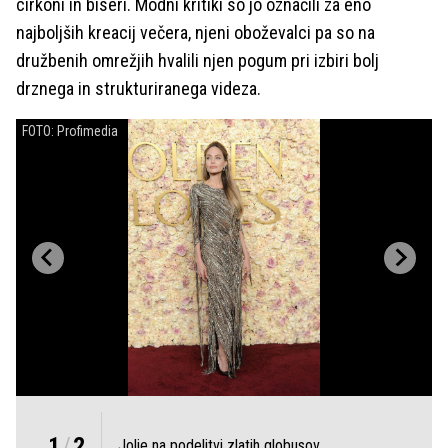
cirkoni in biseri. Modni kritiki so jo označili za eno
najboljših kreacij večera, njeni oboževalci pa so na
družbenih omrežjih hvalili njen pogum pri izbiri bolj
drznega in strukturiranega videza.
FOTO: Profimedia
1
/
2
Jolie na podelitvi zlatih globusov