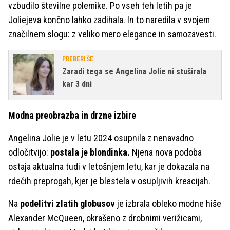
vzbudilo številne polemike. Po vseh teh letih pa je
Joliejeva končno lahko zadihala. In to naredila v svojem
značilnem slogu: z veliko mero elegance in samozavesti.
PREBERI ŠE
Zaradi tega se Angelina Jolie ni stuširala
kar 3 dni
Modna preobrazba in drzne izbire
Angelina Jolie je v letu 2024 osupnila z nenavadno
odločitvijo:
postala je blondinka.
Njena nova podoba
ostaja aktualna tudi v letošnjem letu, kar je dokazala na
rdečih preprogah, kjer je blestela v osupljivih kreacijah.
Na
podelitvi zlatih globusov
je izbrala obleko modne hiše
Alexander McQueen, okrašeno z drobnimi verižicami,