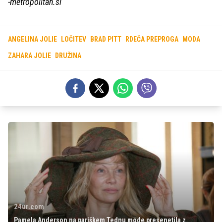
-metropolitan.si
ANGELINA JOLIE
LOČITEV
BRAD PITT
RDEČA PREPROGA
MODA
ZAHARA JOLIE
DRUŽINA
24ur.com
Pamela Anderson na pariškem Tednu mode presenetila z