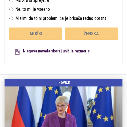
Malo, a bi sprejel/a
Ne, to mi je vseeno
Mislim, da to ni problem, če je brisača redno oprana
MOŠKI
ŽENSKA
Njegova navada skoraj uničila razmerje
NOVICE