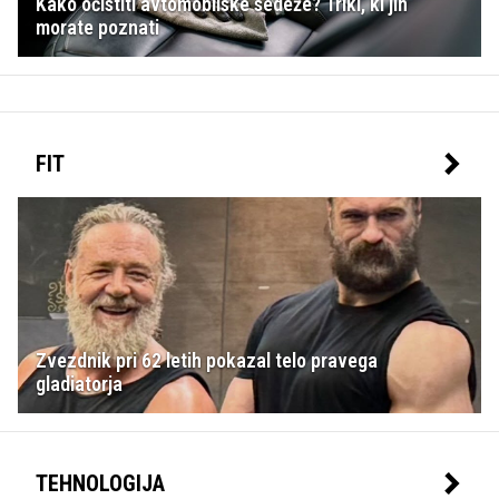
Kako očistiti avtomobilske sedeže? Triki, ki jih
morate poznati
FIT
Zvezdnik pri 62 letih pokazal telo pravega
gladiatorja
TEHNOLOGIJA