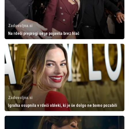
Zadovoljna.si
Na rdeči preprogi se je pojavila brez hlač
Zadovoljna.si
Igralka osupnila v rdeči obleki, ki je še dolgo ne bomo pozabili