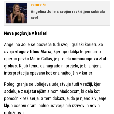
PREBERI ŠE
Angelina Jolie s svojim razkritjem šokirala
svet
Nova poglavja v karieri
Angelina Jolie se posveča tudi svoji igralski karieri. Za
svojo
vlogo v filmu Maria,
kjer upodablja legendarno
operno pevko Mario Callas, je prejela
nominacijo za zlati
globus.
Kljub temu, da nagrade ni prejela, je bila njena
interpretacija opevana kot ena najboljših v karieri.
Poleg igranja se Joliejeva udejstvuje tudi v režiji, kjer
sodeluje z najstarejšim sinom Maddoxom, ki dela kot
pomočnik režiserja. S tem dokazuje, da je njeno življenje
kljub osebni drami polno ustvarjalnih izzivov in novih
priložnosti.