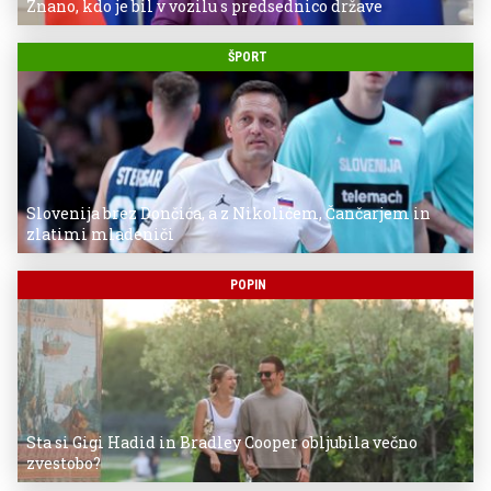
Znano, kdo je bil v vozilu s predsednico države
ŠPORT
Slovenija brez Dončića, a z Nikolićem, Čančarjem in
zlatimi mladeniči
POPIN
Sta si Gigi Hadid in Bradley Cooper obljubila večno
zvestobo?