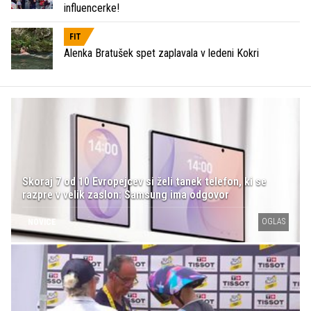
influencerke!
FIT
Alenka Bratušek spet zaplavala v ledeni Kokri
Skoraj 7 od 10 Evropejcev si želi tanek telefon, ki se
razpre v velik zaslon: Samsung ima odgovor
OGLAS
NOVICE