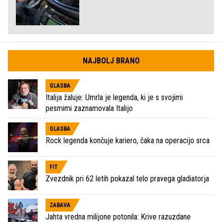
NAJBOLJ BRANO
GLASBA
Italija žaluje: Umrla je legenda, ki je s svojimi
pesmimi zaznamovala Italijo
GLASBA
Rock legenda končuje kariero, čaka na operacijo srca
FIT
Zvezdnik pri 62 letih pokazal telo pravega gladiatorja
ZABAVA
Jahta vredna milijone potonila: Krive razuzdane