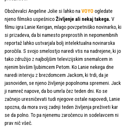
Oboževalci Angeline Jolie si lahko na
VOYO
ogledate
njeno filmsko uspešnico
Življenje ali nekaj takega.
V
filmu igra Lanie Kerigan, mlago povzpetniško novinarko, ki
si prizadeva, da bi namesto preprostih in nepomembnih
reportaž lahko ustvarjala bolj intelektualna novinarska
poročila. S svojo smelostjo naredi vtis na nadrejene, ki jo
tako združijo z najboljšim televizijskim snemalcem in
njenim bivšim ljubimcem Petom. Ko Lanie nekega dne
naredi intervju z brezdomcem Jackom, ki trdi, da je
jasnoviden, se njeno življenje popolnoma spremeni. Jack
ji namreč napove, da bo umrla čez teden dni. Ko se
začnejo uresničevati tudi njegove ostale napovedi, Lanie
spozna, da mora svoj zadnji teden življenja preživeti kar
se da polno. To pa njenemu zaročencu in sodelavcem ni
prav nič všeč.