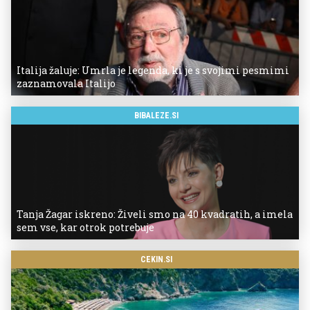
Italija žaluje: Umrla je legenda, ki je s svojimi pesmimi
zaznamovala Italijo
BIBALEZE.SI
Tanja Žagar iskreno: Živeli smo na 40 kvadratih, a imela
sem vse, kar otrok potrebuje
CEKIN.SI