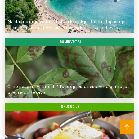
Na Jadranu še vedno obstaja kraj, kjer lahko dopustujete
poceni: nastanitev že od 10 evrov, kosilo za pet evrov
DOMINVRT.SI
Črne pege na vrtnicah? Ta preprosta sestavina pomaga
preprečiti težavo
OKUSNO.JE