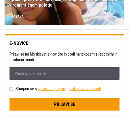
v romantičnem poletju
ZABAVA
E-NOVICE
Prijavi se na Moskisvet e-novičke in bodi na tekočem z lepotnimi in
modnimi trendi.
Strinjam se s
splošnimi pogoji
in
Politiko zasebnosti
.
PRIJAVI SE