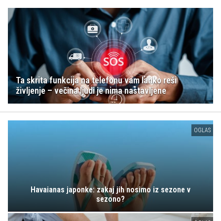
Ta skrita funkcija na telefonu vam lahko reši
življenje – večina ljudi je nima nastavljene
OGLAS
Havaianas japonke: zakaj jih nosimo iz sezone v
sezono?