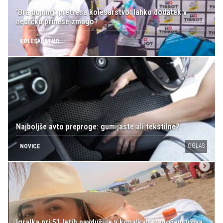
'Bra doping' pretresa kolesarstvo: lahko dodatek v
nedrčku prinese zmago?
KOLESARSTVO
Najboljše avto preproge: gumijaste ali tekstilne?
OGLAS
NOVICE
Igralka pri 51 letih navdušuje v kopalkah: z možem uživa